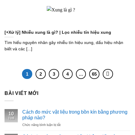
[+Xử lý] Nhiễu xung là gì? | Lọc nhiễu tín hiệu xung
Tìm hiểu nguyên nhân gây nhiễu tín hiệu xung, dấu hiệu nhận
biết và các [...]
1
2
3
4
…
65
BÀI VIẾT MỚI
Cách đo mức vật liệu trong bồn kín bằng phương
10
pháp nào?
Th8
ở
Chức năng bình luận bị tắt
Cách
đo