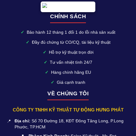
CHÍNH SÁCH
✓
Bảo hành 12 tháng 1 đổi 1 do lỗi nhà sản xuất
✓
Đầy đủ chứng từ CO/CQ, tài liệu kỹ thuật
✓
Hỗ trợ kỹ thuật trọn đời
✓
Tư vấn nhiệt tình 24/7
✓
Hàng chính hãng EU
✓
Giá cạnh tranh
VỀ CHÚNG TÔI
CÔNG TY TNHH KỸ THUẬT TỰ ĐỘNG HƯNG PHÁT
📍
Địa chỉ:
Số 70 Đường 18, KĐT Đông Tăng Long, P.Long
Phước, TP.HCM