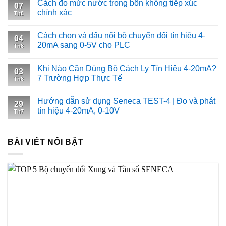
Cách đo mức nước trong bồn không tiếp xúc
07
mức
chính xác
Th8
vật
liệu
trong
Cách chọn và đấu nối bộ chuyển đổi tín hiệu 4-
04
bồn
20mA sang 0-5V cho PLC
Th8
kín
bằng
Khi Nào Cần Dùng Bộ Cách Ly Tín Hiệu 4-20mA?
phương
03
7 Trường Hợp Thực Tế
pháp
Th8
nào?
Hướng dẫn sử dụng Seneca TEST-4 | Đo và phát
29
tín hiệu 4-20mA, 0-10V
Th7
BÀI VIẾT NỔI BẬT