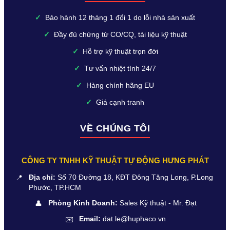
✓
Bảo hành 12 tháng 1 đổi 1 do lỗi nhà sản xuất
✓
Đầy đủ chứng từ CO/CQ, tài liệu kỹ thuật
✓
Hỗ trợ kỹ thuật trọn đời
✓
Tư vấn nhiệt tình 24/7
✓
Hàng chính hãng EU
✓
Giá cạnh tranh
VỀ CHÚNG TÔI
CÔNG TY TNHH KỸ THUẬT TỰ ĐỘNG HƯNG PHÁT
📍
Địa chỉ:
Số 70 Đường 18, KĐT Đông Tăng Long, P.Long
Phước, TP.HCM
👤
Phòng Kinh Doanh:
Sales Kỹ thuật - Mr. Đạt
✉️
Email:
dat.le@huphaco.vn