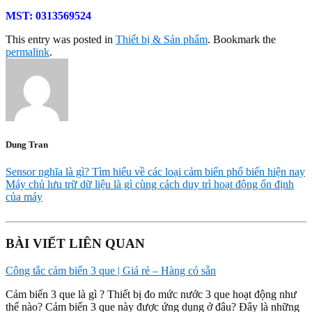
MST: 0313569524
This entry was posted in
Thiết bị & Sản phẩm
. Bookmark the
permalink
.
Dung Tran
Sensor nghĩa là gì? Tìm hiểu về các loại cảm biến phổ biến hiện nay
Máy chủ lưu trữ dữ liệu là gì cùng cách duy trì hoạt động ổn định
của máy
BÀI VIẾT LIÊN QUAN
Công tắc cảm biến 3 que | Giá rẻ – Hàng có sẵn
Cảm biến 3 que là gì ? Thiết bị đo mức nước 3 que hoạt động như
thế nào? Cảm biến 3 que này được ứng dụng ở đâu? Đây là những