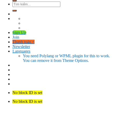
Tìm
kiếm:
Sign Up
Join
Thanh toán
+
Newsletter
Languages
You need Polylang or WPML plugin for this to work.
You can remove it from Theme Options.
No block ID is set
No block ID is set