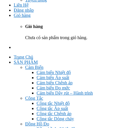
Liên Hệ
Đăng nhập
Giỏ hàng
Giỏ hàng
Chưa có sản phẩm trong giỏ hàng.
Trang Chủ
SẢN PHẨM
Cảm Biến
Cảm biến Nhiệt độ
Cảm biến Áp suất
Cảm biến Chênh áp
Cảm biến Đo mức
Cảm biến Dây rút – Hành trình
Công Tắc
Công tắc Nhiệt độ
Công tắc Áp suất
Công tắc Chênh áp
Công tắc Dòng chảy
Đồng Hồ Đo