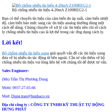
Bộ chống nhiễu tín hiệu 4-20mA Z109REG2-1
Bạn có thể chuyển tín hiệu của cảm biến đo áp suất, cảm biến nhiệt
độ, cảm biến báo mức sang các tín hiệu analog thường dùng một
cách dễ dàng. Chúng chuyên về xử lý các tín hiệu nên chỉ số cách
ly chống nhiễu tín hiệu cao là lợi thế trong các ứng dụng cách ly.
Lời kết!
Bộ chống nhiễu tín hiệu xung
giải quyết vấn đề các tín hiệu xung
đưa về bị nhiễu do tác động từ bên ngoài. Cần tư vấn thêm về bộ
chống nhiễu tín hiệu vui lòng liên hệ với chúng tôi để được tư vấn.
Sales Enginner:
(Ms) Trần Thị Phương Dung
Mobi: 0937.27.65.66
Mail:
Dung.tran@huphaco.vn
Địa chỉ công ty : CÔNG TY TNHH KỸ THUẬT TỰ ĐỘNG
HƯNG PHÁT