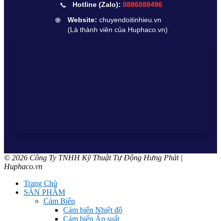
📞
Hotline (Zalo):
0886088496
🌐
Website:
chuyendoitinhieu.vn
(Là thành viên của Huphaco.vn)
© 2026 Công Ty TNHH Kỹ Thuật Tự Động Hưng Phát |
Huphaco.vn
Trang Chủ
SẢN PHẨM
Cảm Biến
Cảm biến Nhiệt độ
Cảm biến Áp suất