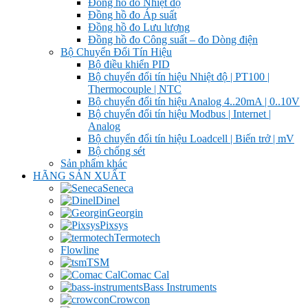
Đồng hồ đo Nhiệt độ
Đồng hồ đo Áp suất
Đồng hồ đo Lưu lượng
Đồng hồ đo Công suất – đo Dòng điện
Bộ Chuyển Đổi Tín Hiệu
Bộ điều khiển PID
Bộ chuyển đổi tín hiệu Nhiệt độ | PT100 |
Thermocouple | NTC
Bộ chuyển đổi tín hiệu Analog 4..20mA | 0..10V
Bộ chuyển đổi tín hiệu Modbus | Internet |
Analog
Bộ chuyển đổi tín hiệu Loadcell | Biến trở | mV
Bộ chống sét
Sản phẩm khác
HÃNG SẢN XUẤT
Seneca
Dinel
Georgin
Pixsys
Termotech
Flowline
TSM
Comac Cal
Bass Instruments
Crowcon