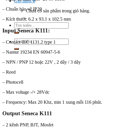
Giỏ hàng
0
– Chuẩn bảo vệ IP20
Chưa có sản phẩm trong giỏ hàng.
– Kích thướt: 6.2 x 93.1 x 102.5 mm
Tìm
Input Seneca K111:
kiếm:
Tìm
– Contact IEC 1131.2 type 1
kiếm:
– Namur 19234 EN 60947-5-6
– NPN / PNP 12 hoặc 22V , 2 dây / 3 dây
– Reed
– Photocell
– Max voltage -/+ 28Vdc
– Frequency: Max 20 Khz, min 1 xung mỗi 116 phút.
Output Seneca K111
– 2 kênh PNP, BJT, Mosfet