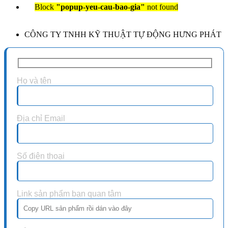
Block
"popup-yeu-cau-bao-gia"
not found
CÔNG TY TNHH KỸ THUẬT TỰ ĐỘNG HƯNG PHÁT
Họ và tên
Địa chỉ Email
Số điện thoại
Link sản phẩm bạn quan tâm