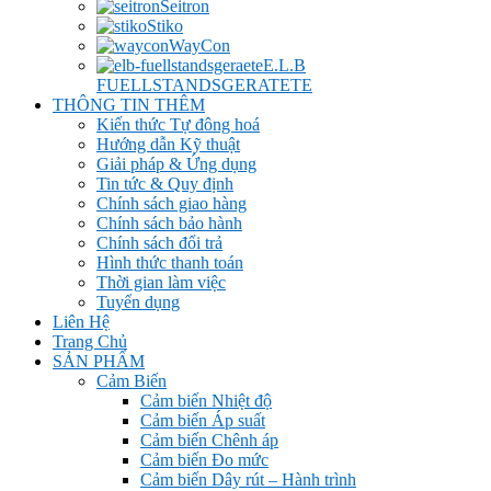
Seitron
Stiko
WayCon
E.L.B
FUELLSTANDSGERATETE
THÔNG TIN THÊM
Kiến thức Tự đông hoá
Hướng dẫn Kỹ thuật
Giải pháp & Ứng dụng
Tin tức & Quy định
Chính sách giao hàng
Chính sách bảo hành
Chính sách đổi trả
Hình thức thanh toán
Thời gian làm việc
Tuyển dụng
Liên Hệ
Trang Chủ
SẢN PHẨM
Cảm Biến
Cảm biến Nhiệt độ
Cảm biến Áp suất
Cảm biến Chênh áp
Cảm biến Đo mức
Cảm biến Dây rút – Hành trình