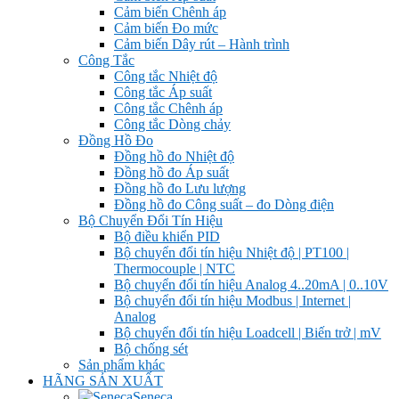
Cảm biến Chênh áp
Cảm biến Đo mức
Cảm biến Dây rút – Hành trình
Công Tắc
Công tắc Nhiệt độ
Công tắc Áp suất
Công tắc Chênh áp
Công tắc Dòng chảy
Đồng Hồ Đo
Đồng hồ đo Nhiệt độ
Đồng hồ đo Áp suất
Đồng hồ đo Lưu lượng
Đồng hồ đo Công suất – đo Dòng điện
Bộ Chuyển Đổi Tín Hiệu
Bộ điều khiển PID
Bộ chuyển đổi tín hiệu Nhiệt độ | PT100 |
Thermocouple | NTC
Bộ chuyển đổi tín hiệu Analog 4..20mA | 0..10V
Bộ chuyển đổi tín hiệu Modbus | Internet |
Analog
Bộ chuyển đổi tín hiệu Loadcell | Biến trở | mV
Bộ chống sét
Sản phẩm khác
HÃNG SẢN XUẤT
Seneca