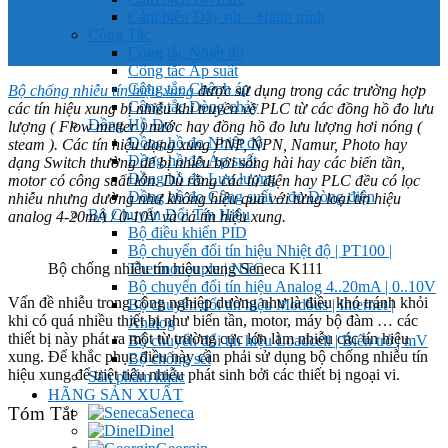
Cảm biến Dây rút – Hành trình
Công Tắc
Công tắc Nhiệt độ
Công tắc Áp suất
Công tắc Chênh áp
Bộ chống nhiễu tín hiệu xung
được sử dụng trong các trường hợp
Công tắc Dòng chảy
các tín hiệu xung bị nhiễu khi truyền về PLC từ các đồng hồ đo lưu
Đồng Hồ Đo
lượng ( Flow metter ) nước hay đồng hồ đo lưu lượng hơi nóng (
Đồng hồ đo Nhiệt độ
steam ). Các tín hiệu dạng xung PNP, NPN, Namur, Photo hay
Đồng hồ đo Áp suất
dạng Switch thường dể bị nhiễu bởi sóng hài hay các biến tần,
Đồng hồ đo Lưu lượng
motor có công suất lớn. Dù rằng các tủ điện hay PLC đều có lọc
Đồng hồ đo Công suất – đo Dòng điện
nhiễu nhưng dường như không hiệu quả với từng loại tín hiệu
Bộ Chuyển Đổi Tín Hiệu
analog 4-20mA / 0-10V và cả tín hiệu xung.
Bộ điều khiển PID
Bộ chuyển đổi tín hiệu Nhiệt độ | PT100 |
Bộ chống nhiễu tín hiệu xung Seneca K111
Thermocouple | NTC
Bộ chuyển đổi tín hiệu Analog 4..20mA | 0..10V
Vấn đề nhiễu trong công nghiệp dường như là điều khó tránh khỏi
Bộ chuyển đổi tín hiệu Modbus | Internet |
khi có quá nhiều thiết bị như biến tần, motor, máy bộ đàm … các
Analog
thiết bị này phát ra một từ trường cực lớn làm nhiễu các tín hiệu
Bộ chuyển đổi tín hiệu Loadcell | Biến trở | mV
xung. Để khắc phục điều này cần phải sử dụng bộ chống nhiễu tín
Bộ chống sét
hiệu xung để triệt tiêu nhiễu phát sinh bởi các thiết bị ngoại vi.
Sản phẩm khác
HÃNG SẢN XUẤT
Tóm Tắt
Seneca
Dinel