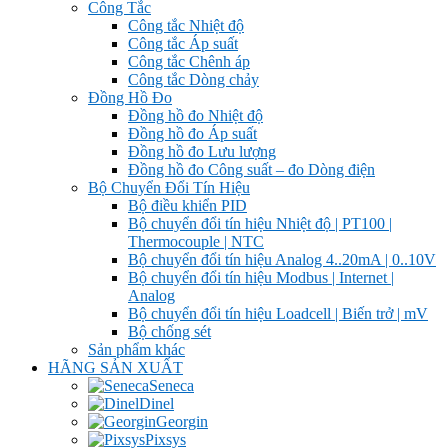
Công Tắc
Công tắc Nhiệt độ
Công tắc Áp suất
Công tắc Chênh áp
Công tắc Dòng chảy
Đồng Hồ Đo
Đồng hồ đo Nhiệt độ
Đồng hồ đo Áp suất
Đồng hồ đo Lưu lượng
Đồng hồ đo Công suất – đo Dòng điện
Bộ Chuyển Đổi Tín Hiệu
Bộ điều khiển PID
Bộ chuyển đổi tín hiệu Nhiệt độ | PT100 |
Thermocouple | NTC
Bộ chuyển đổi tín hiệu Analog 4..20mA | 0..10V
Bộ chuyển đổi tín hiệu Modbus | Internet |
Analog
Bộ chuyển đổi tín hiệu Loadcell | Biến trở | mV
Bộ chống sét
Sản phẩm khác
HÃNG SẢN XUẤT
Seneca
Dinel
Georgin
Pixsys