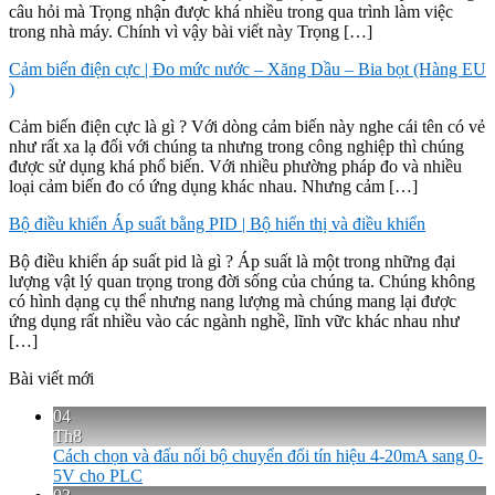
câu hỏi mà Trọng nhận được khá nhiều trong qua trình làm việc
trong nhà máy. Chính vì vậy bài viết này Trọng […]
Cảm biến điện cực | Đo mức nước – Xăng Dầu – Bia bọt (Hàng EU
)
Cảm biến điện cực là gì ? Với dòng cảm biến này nghe cái tên có vẻ
như rất xa lạ đối với chúng ta nhưng trong công nghiệp thì chúng
được sử dụng khá phổ biến. Với nhiều phường pháp đo và nhiều
loại cảm biến đo có ứng dụng khác nhau. Nhưng cảm […]
Bộ điều khiển Áp suất bằng PID | Bộ hiển thị và điều khiển
Bộ điều khiển áp suất pid là gì ? Áp suất là một trong những đại
lượng vật lý quan trọng trong đời sống của chúng ta. Chúng không
có hình dạng cụ thể nhưng nang lượng mà chúng mang lại được
ứng dụng rất nhiều vào các ngành nghề, lĩnh vữc khác nhau như
[…]
Bài viết mới
04
Th8
Cách chọn và đấu nối bộ chuyển đổi tín hiệu 4-20mA sang 0-
5V cho PLC