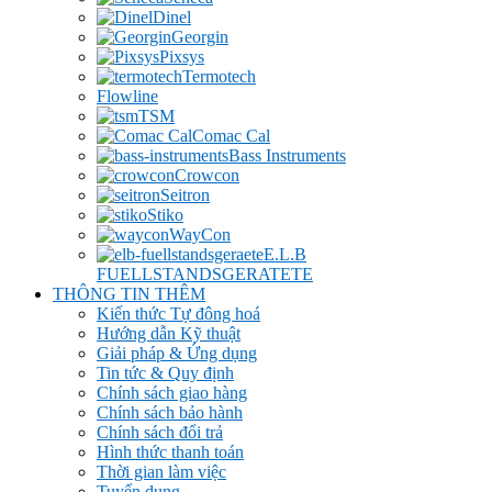
Dinel
Georgin
Pixsys
Termotech
Flowline
TSM
Comac Cal
Bass Instruments
Crowcon
Seitron
Stiko
WayCon
E.L.B
FUELLSTANDSGERATETE
THÔNG TIN THÊM
Kiến thức Tự đông hoá
Hướng dẫn Kỹ thuật
Giải pháp & Ứng dụng
Tin tức & Quy định
Chính sách giao hàng
Chính sách bảo hành
Chính sách đổi trả
Hình thức thanh toán
Thời gian làm việc
Tuyển dụng