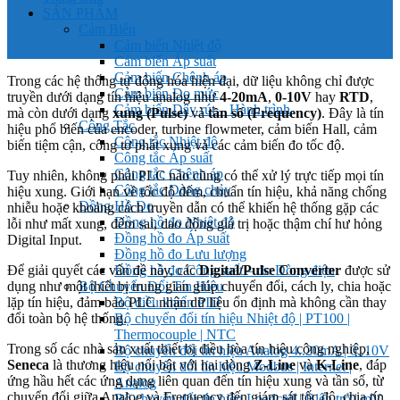
SẢN PHẨM
Cảm Biến
Cảm biến Nhiệt độ
Cảm biến Áp suất
Cảm biến Chênh áp
Trong các hệ thống tự động hóa hiện đại, dữ liệu không chỉ được
Cảm biến Đo mức
truyền dưới dạng tín hiệu analog như
4-20mA
,
0-10V
hay
RTD
,
Cảm biến Dây rút – Hành trình
mà còn dưới dạng
xung (Pulse)
và
tần số (Frequency)
. Đây là tín
Công Tắc
hiệu phổ biến của encoder, turbine flowmeter, cảm biến Hall, cảm
Công tắc Nhiệt độ
biến tiệm cận, công tơ phát xung và các cảm biến đo tốc độ.
Công tắc Áp suất
Công tắc Chênh áp
Tuy nhiên, không phải PLC nào cũng có thể xử lý trực tiếp mọi tín
Công tắc Dòng chảy
hiệu xung. Giới hạn về tốc độ đếm, chuẩn tín hiệu, khả năng chống
Đồng Hồ Đo
nhiễu hoặc khoảng cách truyền dẫn có thể khiến hệ thống gặp các
Đồng hồ đo Nhiệt độ
lỗi như mất xung, đếm sai, dao động giá trị hoặc thậm chí hư hỏng
Đồng hồ đo Áp suất
Digital Input.
Đồng hồ đo Lưu lượng
Để giải quyết các vấn đề này, các
Digital/Pulse Converter
được sử
Đồng hồ đo Công suất – đo Dòng điện
dụng như một thiết bị trung gian giúp chuyển đổi, cách ly, chia hoặc
Bộ Chuyển Đổi Tín Hiệu
lặp tín hiệu, đảm bảo PLC nhận dữ liệu ổn định mà không cần thay
Bộ điều khiển PID
đổi toàn bộ hệ thống.
Bộ chuyển đổi tín hiệu Nhiệt độ | PT100 |
Thermocouple | NTC
Trong số các nhà sản xuất thiết bị điều hòa tín hiệu công nghiệp,
Bộ chuyển đổi tín hiệu Analog 4..20mA | 0..10V
Seneca
là thương hiệu nổi bật với hai dòng
Z-Line
và
K-Line
, đáp
Bộ chuyển đổi tín hiệu Modbus | Internet |
ứng hầu hết các ứng dụng liên quan đến tín hiệu xung và tần số, từ
Analog
chuyển đổi giữa Analog và Frequency đến giám sát tốc độ, chia tín
Bộ chuyển đổi tín hiệu Loadcell | Biến trở | mV