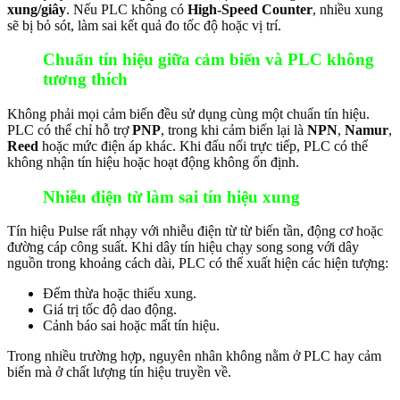
xung/giây
. Nếu PLC không có
High-Speed Counter
, nhiều xung
sẽ bị bỏ sót, làm sai kết quả đo tốc độ hoặc vị trí.
Chuẩn tín hiệu giữa cảm biến và PLC không
tương thích
Không phải mọi cảm biến đều sử dụng cùng một chuẩn tín hiệu.
PLC có thể chỉ hỗ trợ
PNP
, trong khi cảm biến lại là
NPN
,
Namur
,
Reed
hoặc mức điện áp khác. Khi đấu nối trực tiếp, PLC có thể
không nhận tín hiệu hoặc hoạt động không ổn định.
Nhiễu điện từ làm sai tín hiệu xung
Tín hiệu Pulse rất nhạy với nhiễu điện từ từ biến tần, động cơ hoặc
đường cáp công suất. Khi dây tín hiệu chạy song song với dây
nguồn trong khoảng cách dài, PLC có thể xuất hiện các hiện tượng:
Đếm thừa hoặc thiếu xung.
Giá trị tốc độ dao động.
Cảnh báo sai hoặc mất tín hiệu.
Trong nhiều trường hợp, nguyên nhân không nằm ở PLC hay cảm
biến mà ở chất lượng tín hiệu truyền về.