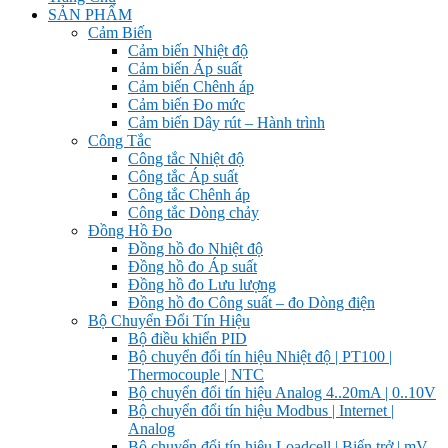
SẢN PHẨM
Cảm Biến
Cảm biến Nhiệt độ
Cảm biến Áp suất
Cảm biến Chênh áp
Cảm biến Đo mức
Cảm biến Dây rút – Hành trình
Công Tắc
Công tắc Nhiệt độ
Công tắc Áp suất
Công tắc Chênh áp
Công tắc Dòng chảy
Đồng Hồ Đo
Đồng hồ đo Nhiệt độ
Đồng hồ đo Áp suất
Đồng hồ đo Lưu lượng
Đồng hồ đo Công suất – đo Dòng điện
Bộ Chuyển Đổi Tín Hiệu
Bộ điều khiển PID
Bộ chuyển đổi tín hiệu Nhiệt độ | PT100 |
Thermocouple | NTC
Bộ chuyển đổi tín hiệu Analog 4..20mA | 0..10V
Bộ chuyển đổi tín hiệu Modbus | Internet |
Analog
Bộ chuyển đổi tín hiệu Loadcell | Biến trở | mV