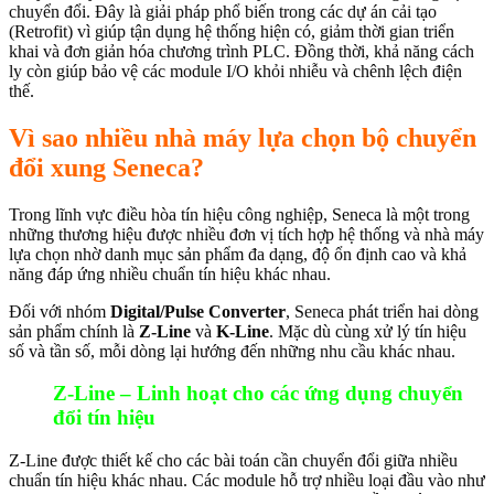
chuyển đổi. Đây là giải pháp phổ biến trong các dự án cải tạo
(Retrofit) vì giúp tận dụng hệ thống hiện có, giảm thời gian triển
khai và đơn giản hóa chương trình PLC. Đồng thời, khả năng cách
ly còn giúp bảo vệ các module I/O khỏi nhiễu và chênh lệch điện
thế.
Vì sao nhiều nhà máy lựa chọn bộ chuyển
đổi xung Seneca?
Trong lĩnh vực điều hòa tín hiệu công nghiệp, Seneca là một trong
những thương hiệu được nhiều đơn vị tích hợp hệ thống và nhà máy
lựa chọn nhờ danh mục sản phẩm đa dạng, độ ổn định cao và khả
năng đáp ứng nhiều chuẩn tín hiệu khác nhau.
Đối với nhóm
Digital/Pulse Converter
, Seneca phát triển hai dòng
sản phẩm chính là
Z-Line
và
K-Line
. Mặc dù cùng xử lý tín hiệu
số và tần số, mỗi dòng lại hướng đến những nhu cầu khác nhau.
Z-Line – Linh hoạt cho các ứng dụng chuyển
đổi tín hiệu
Z-Line được thiết kế cho các bài toán cần chuyển đổi giữa nhiều
chuẩn tín hiệu khác nhau. Các module hỗ trợ nhiều loại đầu vào như