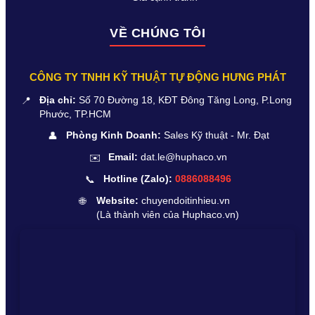
VỀ CHÚNG TÔI
CÔNG TY TNHH KỸ THUẬT TỰ ĐỘNG HƯNG PHÁT
📍
Địa chỉ:
Số 70 Đường 18, KĐT Đông Tăng Long, P.Long
Phước, TP.HCM
👤
Phòng Kinh Doanh:
Sales Kỹ thuật - Mr. Đạt
✉️
Email:
dat.le@huphaco.vn
📞
Hotline (Zalo):
0886088496
🌐
Website:
chuyendoitinhieu.vn
(Là thành viên của Huphaco.vn)