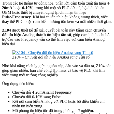
Trong các hệ thống tự động hóa, phần lớn cảm biến xuất tín hiệu
4-
20mA
hoặc
0-10V
, trong khi một số PLC đời cũ, bộ điều khiển
OEM hoặc thiết bị chuyên dụng lại chỉ nhận tín hiệu
Pulse/Frequency
. Khi hai chuẩn tín hiệu không tương thích, việc
thay thế PLC hoặc cảm biến thường tốn kém và mất nhiều thời gian.
Z104
được thiết kế để giải quyết bài toán này bằng cách
chuyển
đổi tín hiệu Analog thành tín hiệu tần số
, giúp các thiết bị chỉ hỗ
trợ đầu vào Frequency vẫn có thể làm việc với cảm biến Analog
hiện đại.
Z104 – Chuyển đổi tín hiệu Analog sang Tần số
Nhờ khả năng cách ly giữa nguồn cấp, đầu vào và đầu ra, Z104 còn
giúp giảm nhiễu, hạn chế vòng lặp mass và bảo vệ PLC khi làm
việc trong môi trường công nghiệp.
Ứng dụng tiêu biểu:
Chuyển đổi 4-20mA sang Frequency.
Chuyển đổi 0-10V sang Pulse.
Kết nối cảm biến Analog với PLC hoặc bộ điều khiển chỉ
nhận tín hiệu xung.
Mô phỏng tín hiệu tốc độ trong phòng thử nghiệm.