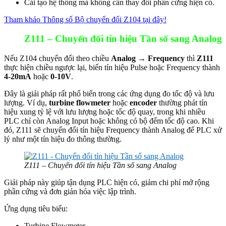
Cải tạo hệ thống mà không cần thay đổi phần cứng hiện có.
Tham khảo Thông số Bộ chuyển đổi Z104 tại đây!
Z111 – Chuyển đổi tín hiệu Tần số sang Analog
Nếu Z104 chuyển đổi theo chiều
Analog → Frequency
thì
Z111
thực hiện chiều ngược lại, biến tín hiệu Pulse hoặc Frequency thành
4-20mA
hoặc
0-10V
.
Đây là giải pháp rất phổ biến trong các ứng dụng đo tốc độ và lưu
lượng. Ví dụ,
turbine flowmeter
hoặc
encoder
thường phát tín
hiệu xung tỷ lệ với lưu lượng hoặc tốc độ quay, trong khi nhiều
PLC chỉ còn Analog Input hoặc không có bộ đếm tốc độ cao. Khi
đó, Z111 sẽ chuyển đổi tín hiệu Frequency thành Analog để PLC xử
lý như một tín hiệu đo thông thường.
Z111 – Chuyển đổi tín hiệu Tần số sang Analog
Giải pháp này giúp tận dụng PLC hiện có, giảm chi phí mở rộng
phần cứng và đơn giản hóa việc lập trình.
Ứng dụng tiêu biểu:
Turbine Flowmeter.