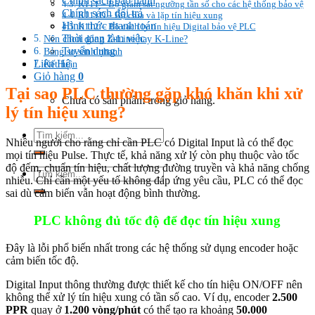
Chính sách bảo hành
K111 – Bộ giám sát ngưỡng tần số cho các hệ thống bảo vệ
Chính sách đổi trả
K111D – Bộ chia và lặp tín hiệu xung
Hình thức thanh toán
K112 – Bộ cách ly tín hiệu Digital bảo vệ PLC
Thời gian làm việc
Nên chọn dòng Z-Line hay K-Line?
Tuyển dụng
Bảng so sánh nhanh
Liên Hệ
Kết luận
Giỏ hàng
0
Tại sao PLC thường gặp khó khăn khi xử
Chưa có sản phẩm trong giỏ hàng.
lý tín hiệu xung?
Tìm
Nhiều người cho rằng chỉ cần PLC có Digital Input là có thể đọc
kiếm:
mọi tín hiệu Pulse. Thực tế, khả năng xử lý còn phụ thuộc vào tốc
độ đếm, chuẩn tín hiệu, chất lượng đường truyền và khả năng chống
Tìm
nhiễu. Chỉ cần một yếu tố không đáp ứng yêu cầu, PLC có thể đọc
kiếm:
sai dù cảm biến vẫn hoạt động bình thường.
PLC không đủ tốc độ để đọc tín hiệu xung
Đây là lỗi phổ biến nhất trong các hệ thống sử dụng encoder hoặc
cảm biến tốc độ.
Digital Input thông thường được thiết kế cho tín hiệu ON/OFF nên
không thể xử lý tín hiệu xung có tần số cao. Ví dụ, encoder
2.500
PPR
quay ở
1.200 vòng/phút
có thể tạo ra khoảng
50.000