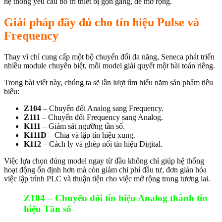
hệ thống yêu cầu bố trí thiết bị gọn gàng, dễ mở rộng.
Giải pháp đầy đủ cho tín hiệu Pulse và
Frequency
Thay vì chỉ cung cấp một bộ chuyển đổi đa năng, Seneca phát triển
nhiều module chuyên biệt, mỗi model giải quyết một bài toán riêng.
Trong bài viết này, chúng ta sẽ lần lượt tìm hiểu năm sản phẩm tiêu
biểu:
Z104
– Chuyển đổi Analog sang Frequency.
Z111
– Chuyển đổi Frequency sang Analog.
K111
– Giám sát ngưỡng tần số.
K111D
– Chia và lặp tín hiệu xung.
K112
– Cách ly và ghép nối tín hiệu Digital.
Việc lựa chọn đúng model ngay từ đầu không chỉ giúp hệ thống
hoạt động ổn định hơn mà còn giảm chi phí đầu tư, đơn giản hóa
việc lập trình PLC và thuận tiện cho việc mở rộng trong tương lai.
Z104 – Chuyển đổi tín hiệu Analog thành tín
hiệu Tần số