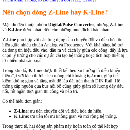
Nên chọn dòng Z-Line hay K-Line?
Mặc dù đều thuộc nhóm
Digital/Pulse Converter
, nhưng
Z-Line
và
K-Line
được phát triển cho những mục đích khác nhau.
Z-Line
phù hợp với các ứng dụng cần chuyển đổi và điều hòa tín
hiệu giữa nhiều chuẩn Analog và Frequency. Với khả năng hỗ trợ
đa dạng tín hiệu đầu vào, đầu ra và cách ly giữa các cổng, đây là lựa
chọn lý tưởng cho các dự án cải tạo hệ thống hoặc tích hợp thiết bị
từ nhiều nhà sản xuất.
Trong khi đó,
K-Line
được thiết kế theo xu hướng tủ điều khiển
hiện đại với kích thước siêu mỏng chỉ khoảng
6,2 mm
, giúp tiết
kiệm không gian và tăng mật độ lắp đặt trên thanh DIN Rail. Hệ
thống cấp nguồn qua bus nội bộ cũng giúp giảm số lượng dây đấu
nối, rút ngắn thời gian thi công và bảo trì.
Có thể hiểu đơn giản:
Z-Line
: ưu tiên chuyển đổi và điều hòa tín hiệu.
K-Line
: ưu tiên tối ưu không gian và mở rộng hệ thống.
Trong thực tế, hai dòng sản phẩm này hoàn toàn có thể kết hợp