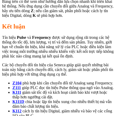
Bảng trên có thể xem như hướng dẫn lựa chọn nhanh khi triển khai
hệ thống. Nếu ứng dụng cần chuyển đổi giữa Analog và Frequency,
hãy ưu tiên dòng
Z
; nếu cần giám sát, phân phối hoặc cách ly tín
hiệu Digital, dòng
K
sẽ phù hợp hơn.
Kết luận
Tín hiệu
Pulse
và
Frequency
được sử dụng rộng rãi trong các hệ
thống đo tốc độ, lưu lượng, vị trí và đếm sản phẩm. Tuy nhiên, giới
hạn về chuẩn tín hiệu, khả năng xử lý của PLC hoặc điều kiện làm
việc trong môi trường nhiều nhiễu khiến việc kết nối trực tiếp không
phải lúc nào cũng mang lại kết quả ổn định.
Các bộ chuyển đổi tín hiệu của Seneca giúp giải quyết những bài
toán này bằng cách chuyển đổi, cách ly, giám sát hoặc phân phối tín
hiệu phù hợp với từng ứng dụng cụ thể.
Z104
phù hợp khi cần chuyển đổi từ Analog sang Frequency.
Z111
giúp PLC đọc tín hiệu Pulse thông qua ngõ vào Analog.
K111
giám sát tốc độ và kích hoạt cảnh báo khi vượt hoặc
thấp hơn ngưỡng cài đặt.
K111D
chia hoặc lặp tín hiệu xung cho nhiều thiết bị mà vẫn
đảm bảo chất lượng tín hiệu.
K112
cách ly tín hiệu Digital, giảm nhiễu và bảo vệ các cổng
I/O của PLC.