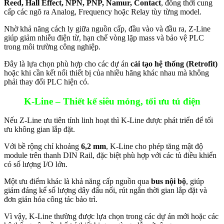
Reed, Hall Effect, NPN, PNP, Namur, Contact
, đồng thời cung
cấp các ngõ ra Analog, Frequency hoặc Relay tùy từng model.
Nhờ khả năng cách ly giữa nguồn cấp, đầu vào và đầu ra, Z-Line
giúp giảm nhiễu điện từ, hạn chế vòng lặp mass và bảo vệ PLC
trong môi trường công nghiệp.
Đây là lựa chọn phù hợp cho các dự án
cải tạo hệ thống (Retrofit)
hoặc khi cần kết nối thiết bị của nhiều hãng khác nhau mà không
phải thay đổi PLC hiện có.
K-Line – Thiết kế siêu mỏng, tối ưu tủ điện
Nếu Z-Line ưu tiên tính linh hoạt thì K-Line được phát triển để tối
ưu không gian lắp đặt.
Với bề rộng chỉ khoảng
6,2 mm
, K-Line cho phép tăng mật độ
module trên thanh DIN Rail, đặc biệt phù hợp với các tủ điều khiển
có số lượng I/O lớn.
Một ưu điểm khác là khả năng cấp nguồn qua
bus nội bộ
, giúp
giảm đáng kể số lượng dây đấu nối, rút ngắn thời gian lắp đặt và
đơn giản hóa công tác bảo trì.
Vì vậy, K-Line thường được lựa chọn trong các dự án mới hoặc các