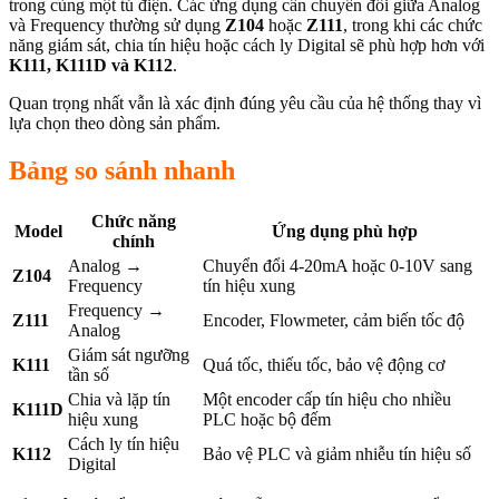
trong cùng một tủ điện. Các ứng dụng cần chuyển đổi giữa Analog
và Frequency thường sử dụng
Z104
hoặc
Z111
, trong khi các chức
năng giám sát, chia tín hiệu hoặc cách ly Digital sẽ phù hợp hơn với
K111, K111D và K112
.
Quan trọng nhất vẫn là xác định đúng yêu cầu của hệ thống thay vì
lựa chọn theo dòng sản phẩm.
Bảng so sánh nhanh
Chức năng
Model
Ứng dụng phù hợp
chính
Analog →
Chuyển đổi 4-20mA hoặc 0-10V sang
Z104
Frequency
tín hiệu xung
Frequency →
Z111
Encoder, Flowmeter, cảm biến tốc độ
Analog
Giám sát ngưỡng
K111
Quá tốc, thiếu tốc, bảo vệ động cơ
tần số
Chia và lặp tín
Một encoder cấp tín hiệu cho nhiều
K111D
hiệu xung
PLC hoặc bộ đếm
Cách ly tín hiệu
K112
Bảo vệ PLC và giảm nhiễu tín hiệu số
Digital