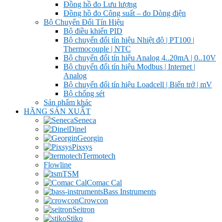
Đồng hồ đo Lưu lượng
Đồng hồ đo Công suất – đo Dòng điện
Bộ Chuyển Đổi Tín Hiệu
Bộ điều khiển PID
Bộ chuyển đổi tín hiệu Nhiệt độ | PT100 |
Thermocouple | NTC
Bộ chuyển đổi tín hiệu Analog 4..20mA | 0..10V
Bộ chuyển đổi tín hiệu Modbus | Internet |
Analog
Bộ chuyển đổi tín hiệu Loadcell | Biến trở | mV
Bộ chống sét
Sản phẩm khác
HÃNG SẢN XUẤT
Seneca
Dinel
Georgin
Pixsys
Termotech
Flowline
TSM
Comac Cal
Bass Instruments
Crowcon
Seitron
Stiko