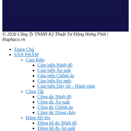
© 2026 Công Ty TNHH Kỹ Thuật Tự Động Hưng Phát |
Huphaco.vn
Trang Chủ
SẢN PHẨM
Cảm Biến
Cảm biến Nhiệt độ
Cảm biến Áp suất
Cảm biến Chênh áp
Cảm biến Đo mức
Cảm biến Dây rút – Hành trình
Công Tắc
Công tắc Nhiệt độ
Công tắc Áp suất
Công tắc Chênh áp
Công tắc Dòng chảy
Đồng Hồ Đo
Đồng hồ đo Nhiệt độ
Đồng hồ đo Áp suất