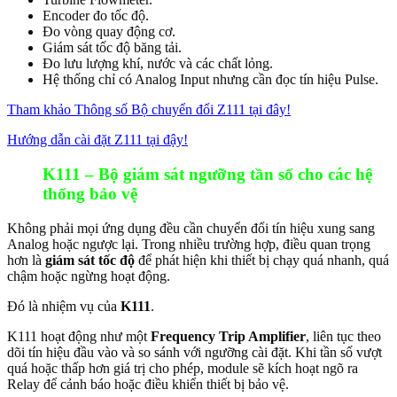
Encoder đo tốc độ.
Đo vòng quay động cơ.
Giám sát tốc độ băng tải.
Đo lưu lượng khí, nước và các chất lỏng.
Hệ thống chỉ có Analog Input nhưng cần đọc tín hiệu Pulse.
Tham khảo Thông số Bộ chuyển đổi Z111 tại đây!
Hướng dẫn cài đặt Z111 tại đậy!
K111 – Bộ giám sát ngưỡng tần số cho các hệ
thống bảo vệ
Không phải mọi ứng dụng đều cần chuyển đổi tín hiệu xung sang
Analog hoặc ngược lại. Trong nhiều trường hợp, điều quan trọng
hơn là
giám sát tốc độ
để phát hiện khi thiết bị chạy quá nhanh, quá
chậm hoặc ngừng hoạt động.
Đó là nhiệm vụ của
K111
.
K111 hoạt động như một
Frequency Trip Amplifier
, liên tục theo
dõi tín hiệu đầu vào và so sánh với ngưỡng cài đặt. Khi tần số vượt
quá hoặc thấp hơn giá trị cho phép, module sẽ kích hoạt ngõ ra
Relay để cảnh báo hoặc điều khiển thiết bị bảo vệ.