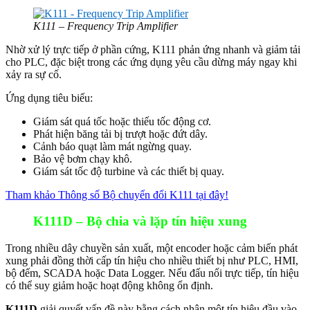
K111 – Frequency Trip Amplifier
Nhờ xử lý trực tiếp ở phần cứng, K111 phản ứng nhanh và giảm tải
cho PLC, đặc biệt trong các ứng dụng yêu cầu dừng máy ngay khi
xảy ra sự cố.
Ứng dụng tiêu biểu:
Giám sát quá tốc hoặc thiếu tốc động cơ.
Phát hiện băng tải bị trượt hoặc đứt dây.
Cảnh báo quạt làm mát ngừng quay.
Bảo vệ bơm chạy khô.
Giám sát tốc độ turbine và các thiết bị quay.
Tham khảo Thông số Bộ chuyển đổi K111 tại đây!
K111D – Bộ chia và lặp tín hiệu xung
Trong nhiều dây chuyền sản xuất, một encoder hoặc cảm biến phát
xung phải đồng thời cấp tín hiệu cho nhiều thiết bị như PLC, HMI,
bộ đếm, SCADA hoặc Data Logger. Nếu đấu nối trực tiếp, tín hiệu
có thể suy giảm hoặc hoạt động không ổn định.
K111D
giải quyết vấn đề này bằng cách nhận một tín hiệu đầu vào,