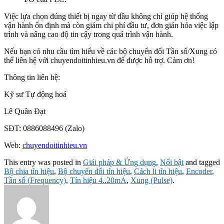
Việc lựa chọn đúng thiết bị ngay từ đầu không chỉ giúp hệ thống
vận hành ổn định mà còn giảm chi phí đầu tư, đơn giản hóa việc lập
trình và nâng cao độ tin cậy trong quá trình vận hành.
Nếu bạn có nhu cầu tìm hiểu về các bộ chuyển đổi Tần số/Xung có
thể liên hệ với chuyendoitinhieu.vn để được hỗ trợ. Cảm ơn!
Thông tin liên hệ:
Kỹ sư Tự động hoá
Lê Quân Đạt
SĐT: 0886088496 (Zalo)
Web:
chuyendoitinhieu.vn
This entry was posted in
Giải pháp & Ứng dụng
,
Nổi bật
and tagged
Bộ chia tín hiệu
,
Bộ chuyển đổi tín hiệu
,
Cách li tín hiệu
,
Encoder
,
Tần số (Frequency)
,
Tín hiệu 4..20mA
,
Xung (Pulse)
.