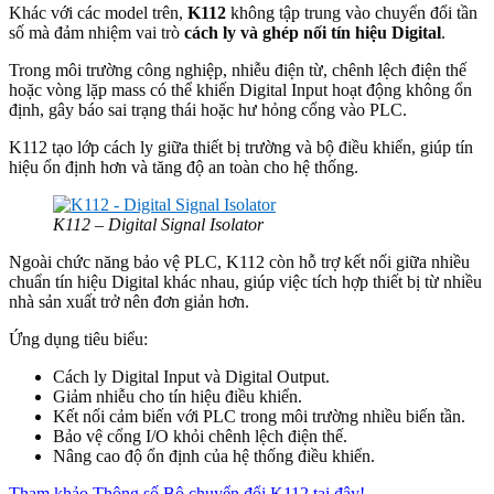
Khác với các model trên,
K112
không tập trung vào chuyển đổi tần
số mà đảm nhiệm vai trò
cách ly và ghép nối tín hiệu Digital
.
Trong môi trường công nghiệp, nhiễu điện từ, chênh lệch điện thế
hoặc vòng lặp mass có thể khiến Digital Input hoạt động không ổn
định, gây báo sai trạng thái hoặc hư hỏng cổng vào PLC.
K112 tạo lớp cách ly giữa thiết bị trường và bộ điều khiển, giúp tín
hiệu ổn định hơn và tăng độ an toàn cho hệ thống.
K112 – Digital Signal Isolator
Ngoài chức năng bảo vệ PLC, K112 còn hỗ trợ kết nối giữa nhiều
chuẩn tín hiệu Digital khác nhau, giúp việc tích hợp thiết bị từ nhiều
nhà sản xuất trở nên đơn giản hơn.
Ứng dụng tiêu biểu:
Cách ly Digital Input và Digital Output.
Giảm nhiễu cho tín hiệu điều khiển.
Kết nối cảm biến với PLC trong môi trường nhiều biến tần.
Bảo vệ cổng I/O khỏi chênh lệch điện thế.
Nâng cao độ ổn định của hệ thống điều khiển.
Tham khảo Thông số Bộ chuyển đổi K112 tại đây!