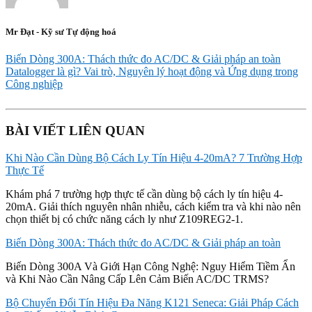
Mr Đạt - Kỹ sư Tự động hoá
Biến Dòng 300A: Thách thức đo AC/DC & Giải pháp an toàn
Datalogger là gì? Vai trò, Nguyên lý hoạt động và Ứng dụng trong
Công nghiệp
BÀI VIẾT LIÊN QUAN
Khi Nào Cần Dùng Bộ Cách Ly Tín Hiệu 4-20mA? 7 Trường Hợp
Thực Tế
Khám phá 7 trường hợp thực tế cần dùng bộ cách ly tín hiệu 4-
20mA. Giải thích nguyên nhân nhiễu, cách kiểm tra và khi nào nên
chọn thiết bị có chức năng cách ly như Z109REG2-1.
Biến Dòng 300A: Thách thức đo AC/DC & Giải pháp an toàn
Biến Dòng 300A Và Giới Hạn Công Nghệ: Nguy Hiểm Tiềm Ẩn
và Khi Nào Cần Nâng Cấp Lên Cảm Biến AC/DC TRMS?
Bộ Chuyển Đổi Tín Hiệu Đa Năng K121 Seneca: Giải Pháp Cách