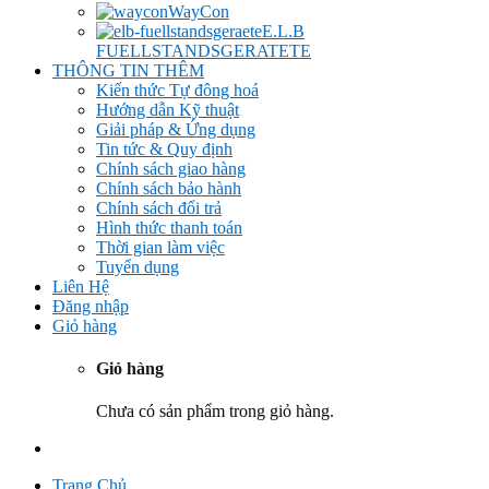
WayCon
E.L.B
FUELLSTANDSGERATETE
THÔNG TIN THÊM
Kiến thức Tự đông hoá
Hướng dẫn Kỹ thuật
Giải pháp & Ứng dụng
Tin tức & Quy định
Chính sách giao hàng
Chính sách bảo hành
Chính sách đổi trả
Hình thức thanh toán
Thời gian làm việc
Tuyển dụng
Liên Hệ
Đăng nhập
Giỏ hàng
Giỏ hàng
Chưa có sản phẩm trong giỏ hàng.
Trang Chủ