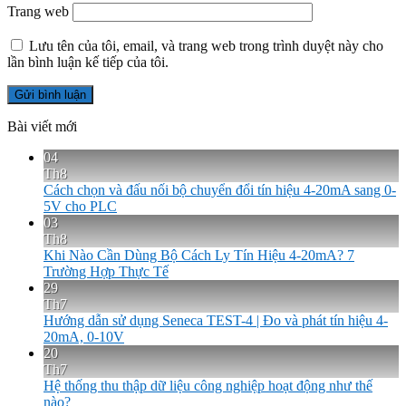
Trang web
Lưu tên của tôi, email, và trang web trong trình duyệt này cho
lần bình luận kế tiếp của tôi.
Bài viết mới
04
Th8
Cách chọn và đấu nối bộ chuyển đổi tín hiệu 4-20mA sang 0-
5V cho PLC
03
Th8
Khi Nào Cần Dùng Bộ Cách Ly Tín Hiệu 4-20mA? 7
Trường Hợp Thực Tế
29
Th7
Hướng dẫn sử dụng Seneca TEST-4 | Đo và phát tín hiệu 4-
20mA, 0-10V
20
Th7
Hệ thống thu thập dữ liệu công nghiệp hoạt động như thế
nào?