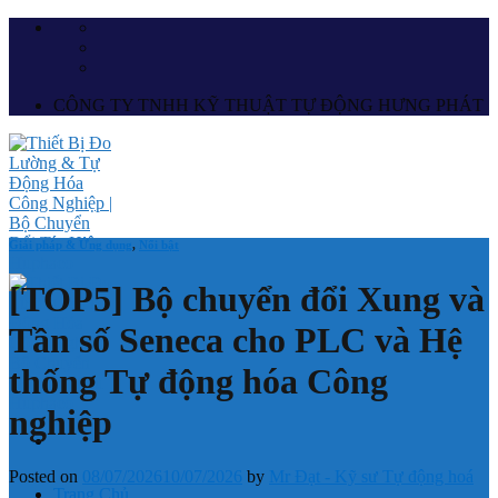
Skip
to
content
CÔNG TY TNHH KỸ THUẬT TỰ ĐỘNG HƯNG PHÁT
Giải pháp & Ứng dụng
,
Nổi bật
[TOP5] Bộ chuyển đổi Xung và
Tần số Seneca cho PLC và Hệ
thống Tự động hóa Công
nghiệp
Posted on
08/07/2026
10/07/2026
by
Mr Đạt - Kỹ sư Tự động hoá
Trang Chủ