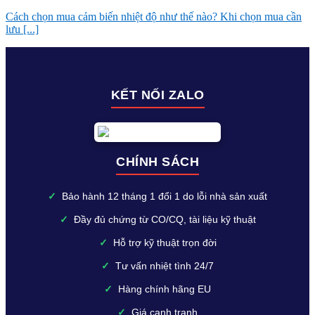
Cách chọn mua cảm biến nhiệt độ như thế nào? Khi chọn mua cần
lưu [...]
KẾT NỐI ZALO
CHÍNH SÁCH
✓
Bảo hành 12 tháng 1 đổi 1 do lỗi nhà sản xuất
✓
Đầy đủ chứng từ CO/CQ, tài liệu kỹ thuật
✓
Hỗ trợ kỹ thuật trọn đời
✓
Tư vấn nhiệt tình 24/7
✓
Hàng chính hãng EU
✓
Giá cạnh tranh