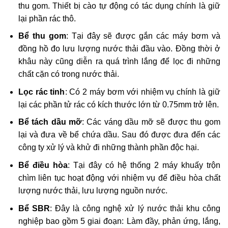
thu gom. Thiết bị cào tự động có tác dụng chính là giữ
lại phần rác thô.
Bể thu gom
: Tại đây sẽ được gắn các máy bơm và
đồng hồ đo lưu lượng nước thải đầu vào. Đồng thời ở
khâu này cũng diễn ra quá trình lắng để lọc đi những
chất cặn có trong nước thải.
Lọc rác tinh
: Có 2 máy bơm với nhiệm vụ chính là giữ
lại các phần tử rác có kích thước lớn từ 0.75mm trở lên.
Bể tách dầu mỡ
: Các váng dầu mỡ sẽ được thu gom
lại và đưa về bể chứa dầu. Sau đó được đưa đến các
công ty xử lý và khử đi những thành phần độc hại.
Bể điều hòa
: Tại đây có hệ thống 2 máy khuấy trộn
chìm liên tục hoạt động với nhiệm vụ để điều hòa chất
lượng nước thải, lưu lượng nguồn nước.
Bể SBR
: Đây là công nghệ xử lý nước thải khu công
nghiệp bao gồm 5 giai đoạn: Làm đầy, phản ứng, lắng,