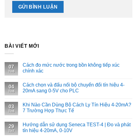
BÀI VIẾT MỚI
Cách đo mức nước trong bồn không tiếp xúc
07
chính xác
Th8
Cách chọn và đấu nối bộ chuyển đổi tín hiệu 4-
04
20mA sang 0-5V cho PLC
Th8
Khi Nào Cần Dùng Bộ Cách Ly Tín Hiệu 4-20mA?
03
7 Trường Hợp Thực Tế
Th8
Hướng dẫn sử dụng Seneca TEST-4 | Đo và phát
29
tín hiệu 4-20mA, 0-10V
Th7