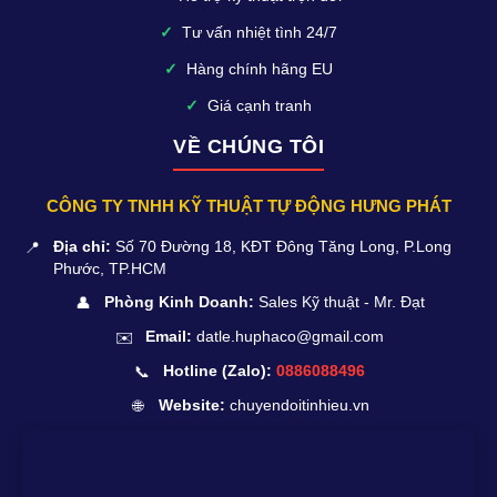
✓
Tư vấn nhiệt tình 24/7
✓
Hàng chính hãng EU
✓
Giá cạnh tranh
VỀ CHÚNG TÔI
CÔNG TY TNHH KỸ THUẬT TỰ ĐỘNG HƯNG PHÁT
📍
Địa chỉ:
Số 70 Đường 18, KĐT Đông Tăng Long, P.Long
Phước, TP.HCM
👤
Phòng Kinh Doanh:
Sales Kỹ thuật - Mr. Đạt
✉️
Email:
datle.huphaco@gmail.com
📞
Hotline (Zalo):
0886088496
🌐
Website:
chuyendoitinhieu.vn