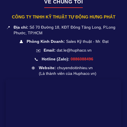
VỀ CHÚNG TÔI
CÔNG TY TNHH KỸ THUẬT TỰ ĐỘNG HƯNG PHÁT
📍
Địa chỉ:
Số 70 Đường 18, KĐT Đông Tăng Long, P.Long
Phước, TP.HCM
👤
Phòng Kinh Doanh:
Sales Kỹ thuật - Mr. Đạt
✉️
Email:
dat.le@huphaco.vn
📞
Hotline (Zalo):
0886088496
🌐
Website:
chuyendoitinhieu.vn
(Là thành viên của Huphaco.vn)