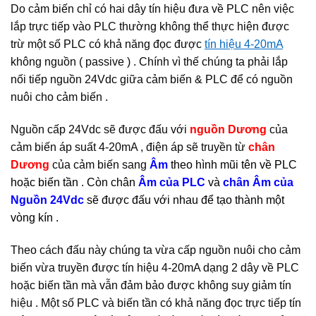
Do cảm biến chỉ có hai dây tín hiệu đưa về PLC nên việc
lắp trực tiếp vào PLC thường không thể thực hiện được
trừ một số PLC có khả năng đọc được
tín hiệu 4-20mA
không nguồn ( passive ) . Chính vì thế chúng ta phải lắp
nối tiếp nguồn 24Vdc giữa cảm biến & PLC để có nguồn
nuôi cho cảm biến .
Nguồn cấp 24Vdc sẽ được đấu với
nguồn Dương
của
cảm biến áp suất 4-20mA , điện áp sẽ truyền từ
chân
Dương
của cảm biến sang
Âm
theo hình mũi tên về PLC
hoặc biến tần . Còn chân
Âm của PLC
và
chân Âm của
Nguồn 24Vdc
sẽ được đấu với nhau để tạo thành một
vòng kín .
Theo cách đấu này chúng ta vừa cấp nguồn nuôi cho cảm
biến vừa truyền được tín hiệu 4-20mA dạng 2 dây về PLC
hoặc biến tần mà vẫn đảm bảo được không suy giảm tín
hiệu . Một số PLC và biến tần có khả năng đọc trực tiếp tín