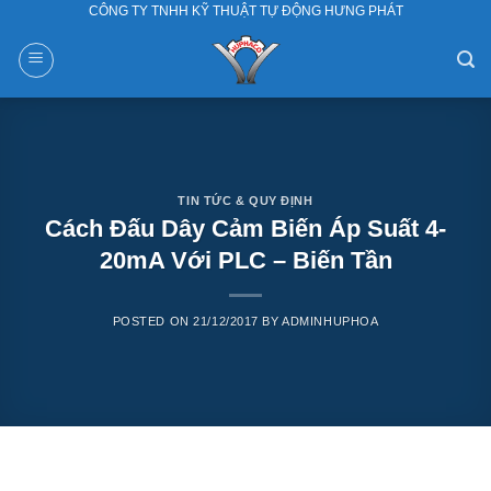
CÔNG TY TNHH KỸ THUẬT TỰ ĐỘNG HƯNG PHÁT
Skip
to
content
TIN TỨC & QUY ĐỊNH
Cách Đấu Dây Cảm Biến Áp Suất 4-
20mA Với PLC – Biến Tần
POSTED ON
21/12/2017
BY
ADMINHUPHOA