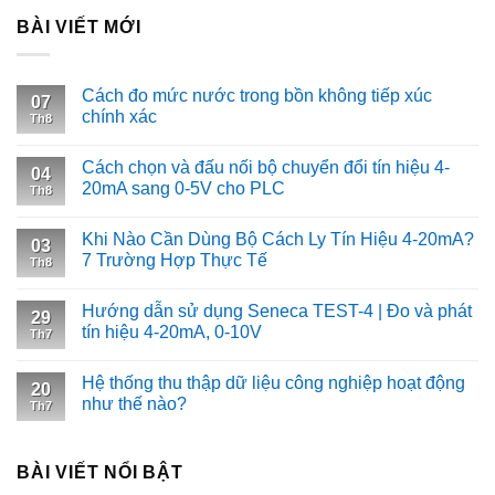
BÀI VIẾT MỚI
Cách đo mức nước trong bồn không tiếp xúc
07
chính xác
Th8
Cách chọn và đấu nối bộ chuyển đổi tín hiệu 4-
04
20mA sang 0-5V cho PLC
Th8
Khi Nào Cần Dùng Bộ Cách Ly Tín Hiệu 4-20mA?
03
7 Trường Hợp Thực Tế
Th8
Hướng dẫn sử dụng Seneca TEST-4 | Đo và phát
29
tín hiệu 4-20mA, 0-10V
Th7
Hệ thống thu thập dữ liệu công nghiệp hoạt động
20
như thế nào?
Th7
BÀI VIẾT NỔI BẬT