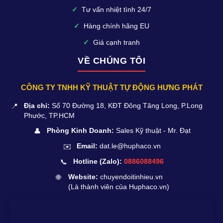
✓
Tư vấn nhiệt tình 24/7
✓
Hàng chính hãng EU
✓
Giá cạnh tranh
VỀ CHÚNG TÔI
CÔNG TY TNHH KỸ THUẬT TỰ ĐỘNG HƯNG PHÁT
📍
Địa chỉ:
Số 70 Đường 18, KĐT Đông Tăng Long, P.Long
Phước, TP.HCM
👤
Phòng Kinh Doanh:
Sales Kỹ thuật - Mr. Đạt
✉️
Email:
dat.le@huphaco.vn
📞
Hotline (Zalo):
0886088496
🌐
Website:
chuyendoitinhieu.vn
(Là thành viên của Huphaco.vn)