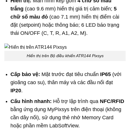
Hiển thị:
Màn hình kép gồm
4 chữ số màu
trắng
(cao 9.6 mm) hiển thị giá trị cảm biến;
5
chữ số màu đỏ
(cao 7.1 mm) hiển thị điểm cài
đặt (setpoint) hoặc thông báo; 6 LED báo trạng
thái ON/OFF (C, T, R, A1, A2, M).
Hiển thị trên Bộ điều khiển ATR144 Pixsys
Cấp bảo vệ:
Mặt trước đạt tiêu chuẩn
IP65
(với
gioăng cao su), thân máy và các đầu nối đạt
IP20
.
Cấu hình nhanh:
Hỗ trợ lập trình qua
NFC/RFID
bằng ứng dụng MyPixsys trên điện thoại (không
cần dây nối), sử dụng thẻ nhớ Memory Card
hoặc phần mềm LabSoftView.