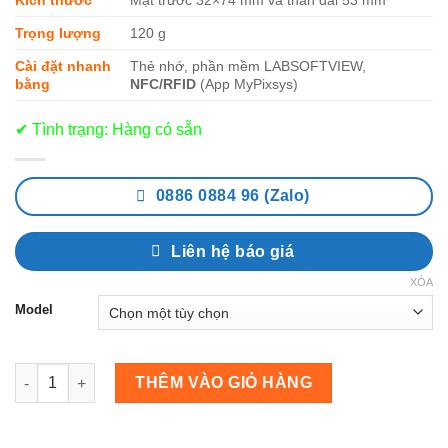
Kích thước
Mặt trước 32×74 mm và thân dài 53 mm
Trọng lượng
120 g
Cài đặt nhanh
Thẻ nhớ, phần mềm LABSOFTVIEW,
bằng
NFC/RFID
(App MyPixsys)
✔ Tình trạng: Hàng có sẵn
0886 0884 96 (Zalo)
Liên hệ báo giá
XÓA
Model
Bộ điều khiển PID ATR144 | Pixsys – Italy số lượng
THÊM VÀO GIỎ HÀNG