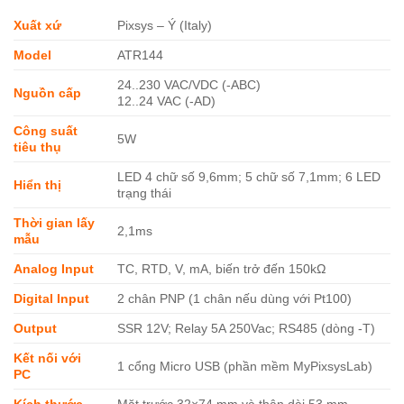
Xuất xứ
Pixsys – Ý (Italy)
Model
ATR144
24..230 VAC/VDC (-ABC)
Nguồn cấp
12..24 VAC (-AD)
Công suất
5W
tiêu thụ
LED 4 chữ số 9,6mm; 5 chữ số 7,1mm; 6 LED
Hiển thị
trạng thái
Thời gian lấy
2,1ms
mẫu
Analog Input
TC, RTD, V, mA, biến trở đến 150kΩ
Digital Input
2 chân PNP (1 chân nếu dùng với Pt100)
Output
SSR 12V; Relay 5A 250Vac; RS485 (dòng -T)
Kết nối với
1 cổng Micro USB (phần mềm MyPixsysLab)
PC