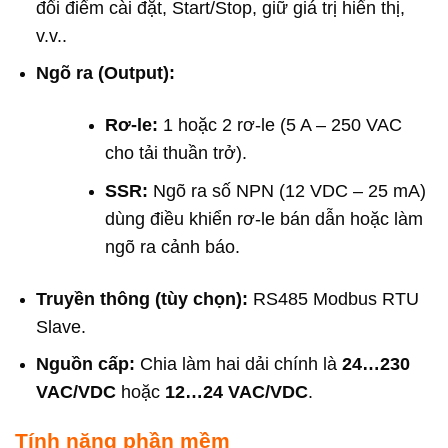
đổi điểm cài đặt, Start/Stop, giữ giá trị hiển thị,
v.v..
Ngõ ra (Output):
Rơ-le:
1 hoặc 2 rơ-le (5 A – 250 VAC
cho tải thuần trở).
SSR:
Ngõ ra số NPN (12 VDC – 25 mA)
dùng điều khiển rơ-le bán dẫn hoặc làm
ngõ ra cảnh báo.
Truyền thông (tùy chọn):
RS485 Modbus RTU
Slave.
Nguồn cấp:
Chia làm hai dải chính là
24…230
VAC/VDC
hoặc
12…24 VAC/VDC
.
Tính năng phần mềm