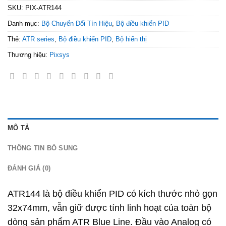
SKU:
PIX-ATR144
Danh mục:
Bộ Chuyển Đổi Tín Hiệu
,
Bộ điều khiển PID
Thẻ:
ATR series
,
Bộ điều khiển PID
,
Bộ hiển thị
Thương hiệu:
Pixsys
MÔ TẢ
THÔNG TIN BỔ SUNG
ĐÁNH GIÁ (0)
ATR144 là bộ điều khiển PID có kích thước nhỏ gọn
32x74mm, vẫn giữ được tính linh hoạt của toàn bộ
dòng sản phẩm ATR Blue Line. Đầu vào Analog có