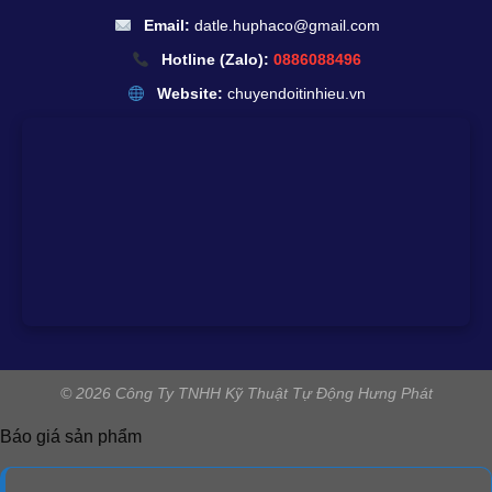
Email:
datle.huphaco@gmail.com
Hotline (Zalo):
0886088496
Website:
chuyendoitinhieu.vn
© 2026 Công Ty TNHH Kỹ Thuật Tự Động Hưng Phát
Báo giá sản phẩm