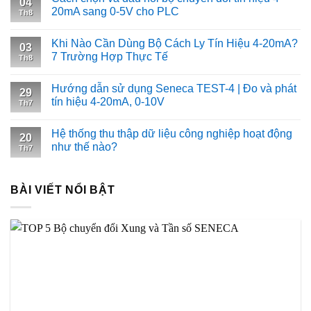
04
20mA sang 0-5V cho PLC
Th8
Khi Nào Cần Dùng Bộ Cách Ly Tín Hiệu 4-20mA?
03
7 Trường Hợp Thực Tế
Th8
Hướng dẫn sử dụng Seneca TEST-4 | Đo và phát
29
tín hiệu 4-20mA, 0-10V
Th7
Hệ thống thu thập dữ liệu công nghiệp hoạt động
20
như thế nào?
Th7
BÀI VIẾT NỔI BẬT