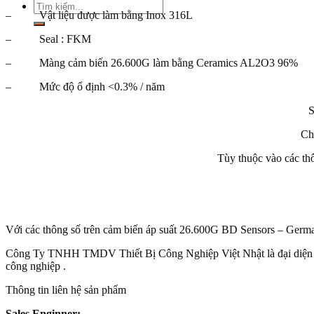
Tìm
– Vật liệu được làm bằng Inox 316L
kiếm:
– Seal : FKM
– Màng cảm biến 26.600G làm bằng Ceramics AL2O3 96%
– Mức độ ổ định <0.3% / năm
S
Ch
Tùy thuộc vào các th
Với các thông số trên cảm biến áp suất 26.600G BD Sensors – Germany
Công Ty TNHH TMDV Thiết Bị Công Nghiệp Việt Nhật là đại diện của
công nghiệp .
Thông tin liên hệ sản phẩm
Sales Enginner: