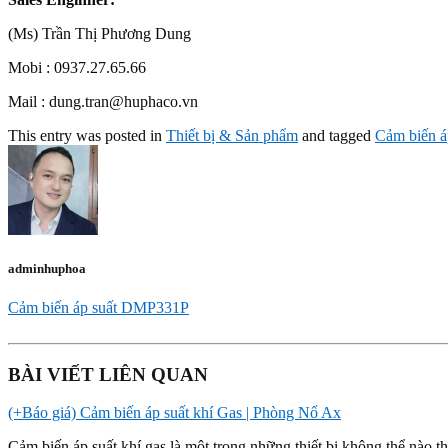
(Ms) Trần Thị Phương Dung
Mobi : 0937.27.65.66
Mail : dung.tran@huphaco.vn
This entry was posted in
Thiết bị & Sản phẩm
and tagged
Cảm biến á
adminhuphoa
Cảm biến áp suất DMP331P
BÀI VIẾT LIÊN QUAN
(+Báo giá) Cảm biến áp suất khí Gas | Phòng Nổ Ax
Cảm biến áp suất khí gas là một trong những thiết bị không thể nào 