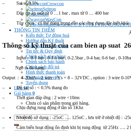
– Sai số 0.5%
Crowcon
Seitron
– Dãy đo áp suất từ 0 …1 bar , max từ 0 … 400 bar
Stiko
WayCon
– Tùy chọn : có thể dùng trong dầu các ứng dụng đặc biệt khác
E.L.B FUELLSTANDSGERA
THÔNG TIN THÊM
Á
Kiến thức Tự đông hoá
Hướng dẫn Kỹ thuật
Thông số kỹ thuật của cam bien ap suat 
Giải pháp & Ứng dụng
Tin tức & Quy định
Chính sách giao hàng
– Input : 0-1 bar , 0-1.6 bar , 0-2.5bar , 0-4 bar, 0-6 bar , 0-10bar
Chính sách bảo hành
Chính sách đổi trả
– Ngõ ra đa dạng:
Hình thức thanh toán
Thời gian làm việc
Output : 4-20mA – 2 wire / Vs = 8 – 32VDC , option : 3 wire 0-1
Tuyển dụng
– Độ sai số : < 0.5% thang đo
Liên Hệ
Giỏ hàng
0
– Thời gian đáp ứng : 2 wire <10ms
Chưa có sản phẩm trong giỏ hàng.
– Chịu đựng rung động ở tần số 1Khz
Tìm
– Nhiệt độ sử dụng : -25oC …. 125oC , lưu trữ ở nhiệt độ : -2
kiếm:
– Cảm biến hoạt động ổn định khi bị rung động từ 25Hz …. 2 kH