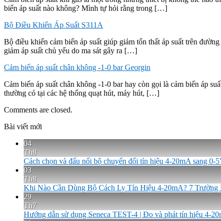
biến áp suất nào không? Mình tự hỏi rằng trong […]
Bộ Điều Khiển Áp Suất S311A
Bộ điều khiển cảm biến áp suất giúp giảm tổn thất áp suất trên đường
giảm áp suất chủ yếu do ma sát gây ra […]
Cảm biến áp suất chân không -1-0 bar Georgin
Cảm biến áp suất chân không -1-0 bar hay còn gọi là cảm biến áp suấ
thường có tại các hệ thống quạt hút, máy hút, […]
Comments are closed.
Bài viết mới
04
Th8
Cách chọn và đấu nối bộ chuyển đổi tín hiệu 4-20mA sang 0
03
Th8
Khi Nào Cần Dùng Bộ Cách Ly Tín Hiệu 4-20mA? 7 Trường
29
Th7
Hướng dẫn sử dụng Seneca TEST-4 | Đo và phát tín hiệu 4-2