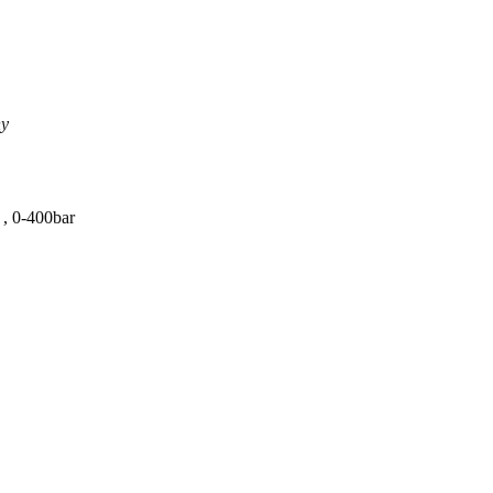
ny
 , 0-400bar