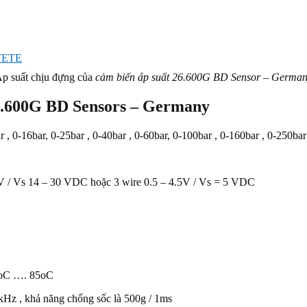
TETE
p suất chịu đựng của
cảm biến áp suất 26.600G BD Sensor – Germa
26.600G BD Sensors – Germany
 , 0-16bar, 0-25bar , 0-40bar , 0-60bar, 0-100bar , 0-160bar , 0-250bar
0V / Vs 14 – 30 VDC hoặc 3 wire 0.5 – 4.5V / Vs = 5 VDC
5oC …. 85oC
z , khả năng chống sốc là 500g / 1ms