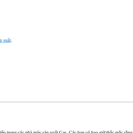
p suất
.
thiếu trong các nhà máy sản xuất Gas. Các bạn có bao giờ thắc mắc rằn