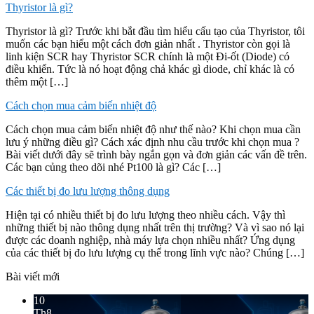
Thyristor là gì?
Thyristor là gì? Trước khi bắt đầu tìm hiểu cấu tạo của Thyristor, tôi
muốn các bạn hiểu một cách đơn giản nhất . Thyristor còn gọi là
linh kiện SCR hay Thyristor SCR chính là một Đi-ốt (Diode) có
điều khiển. Tức là nó hoạt động chả khác gì diode, chỉ khác là có
thêm một […]
Cách chọn mua cảm biến nhiệt độ
Cách chọn mua cảm biến nhiệt độ như thế nào? Khi chọn mua cần
lưu ý những điều gì? Cách xác định nhu cầu trước khi chọn mua ?
Bài viết dưới đây sẽ trình bày ngắn gọn và đơn giản các vấn đề trên.
Các bạn củng theo dõi nhé Pt100 là gì? Các […]
Các thiết bị đo lưu lượng thông dụng
Hiện tại có nhiều thiết bị đo lưu lượng theo nhiều cách. Vậy thì
những thiết bị nào thông dụng nhất trên thị trường? Và vì sao nó lại
được các doanh nghiệp, nhà máy lựa chọn nhiều nhất? Ứng dụng
của các thiết bị đo lưu lượng cụ thể trong lĩnh vực nào? Chúng […]
Bài viết mới
10
Th8