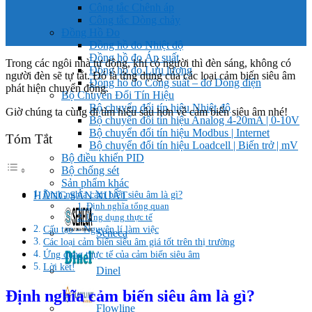
Công tắc Chênh áp
Công tắc Dòng chảy
Đồng Hồ Đo
Đồng hồ đo Nhiệt độ
Đồng hồ đo Áp suất
Trong các ngôi nhà tự động, khi có người thì đèn sáng, không có
Đồng hồ đo Lưu lượng
người đèn sẽ tự tắt. Đó là ứng dụng của các loại cảm biến siêu âm
Đồng hồ đo Công suất – đo Dòng điện
phát hiện chuyển động.
Bộ Chuyển Đổi Tín Hiệu
Bộ chuyển đổi tín hiệu Nhiệt độ
Giờ chúng ta cùng đi tìm hiểu sâu hơn về cảm biến siêu âm nhé!
Bộ chuyển đổi tín hiệu Analog 4-20mA | 0-10V
Bộ chuyển đổi tín hiệu Modbus | Internet
Tóm Tắt
Bộ chuyển đổi tín hiệu Loadcell | Biến trở | mV
Bộ điều khiển PID
Bộ chống sét
Sản phẩm khác
Định nghĩa cảm biến siêu âm là gì?
HÃNG SẢN XUẤT
1. Định nghĩa tổng quan
2. Ứng dụng thực tế
Cấu tạo – Nguyên lí làm việc
Seneca
Các loại cảm biến siêu âm giá tốt trên thị trường
Ứng dụng thực tế của cảm biến siêu âm
Lời kết!
Dinel
Định nghĩa cảm biến siêu âm là gì?
Flowline