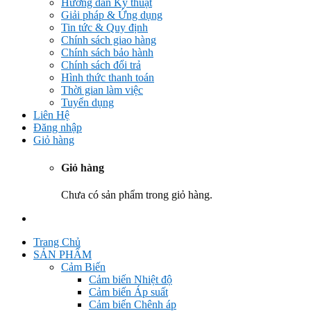
Hướng dẫn Kỹ thuật
Giải pháp & Ứng dụng
Tin tức & Quy định
Chính sách giao hàng
Chính sách bảo hành
Chính sách đổi trả
Hình thức thanh toán
Thời gian làm việc
Tuyển dụng
Liên Hệ
Đăng nhập
Giỏ hàng
Giỏ hàng
Chưa có sản phẩm trong giỏ hàng.
Trang Chủ
SẢN PHẨM
Cảm Biến
Cảm biến Nhiệt độ
Cảm biến Áp suất
Cảm biến Chênh áp