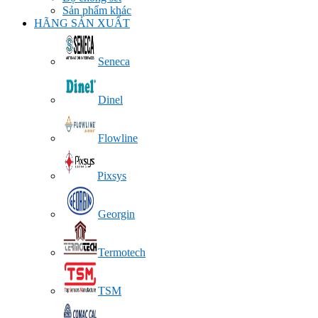
Sản phẩm khác
HÃNG SẢN XUẤT
Seneca
Dinel
Flowline
Pixsys
Georgin
Termotech
TSM