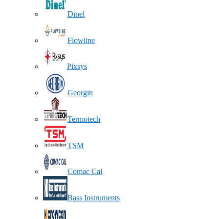
Dinel
Flowline
Pixsys
Georgin
Termotech
TSM
Comac Cal
Bass Instruments