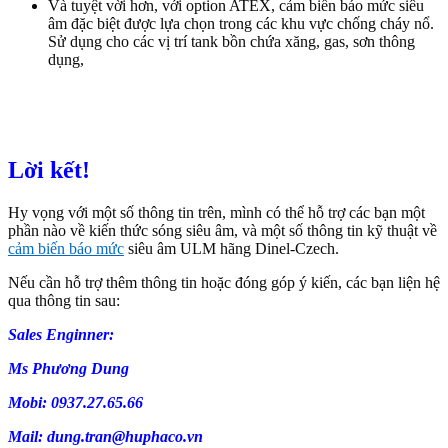
Và tuyệt vời hơn, với option ATEX, cảm biến báo mức siêu
âm đặc biệt được lựa chọn trong các khu vực chống cháy nổ.
Sử dụng cho các vị trí tank bồn chứa xăng, gas, sơn thông
dụng,
Lời kết!
Hy vọng với một số thông tin trên, mình có thể hỗ trợ các bạn một
phần nào về kiến thức sóng siêu âm, và một số thông tin kỹ thuật về
cảm biến báo mức
siêu âm ULM hãng Dinel-Czech.
Nếu cần hỗ trợ thêm thông tin hoặc đóng góp ý kiến, các bạn liện hệ
qua thông tin sau:
Sales Enginner:
Ms Phương Dung
Mobi: 0937.27.65.66
Mail: dung.tran@huphaco.vn