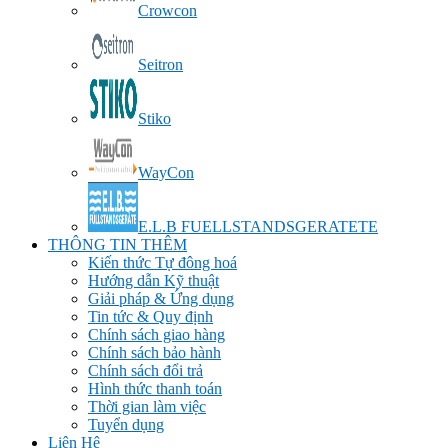
Crowcon
Seitron
Stiko
WayCon
E.L.B FUELLSTANDSGERATETE
THÔNG TIN THÊM
Kiến thức Tự đông hoá
Hướng dẫn Kỹ thuật
Giải pháp & Ứng dụng
Tin tức & Quy định
Chính sách giao hàng
Chính sách bảo hành
Chính sách đổi trả
Hình thức thanh toán
Thời gian làm việc
Tuyển dụng
Liên Hệ