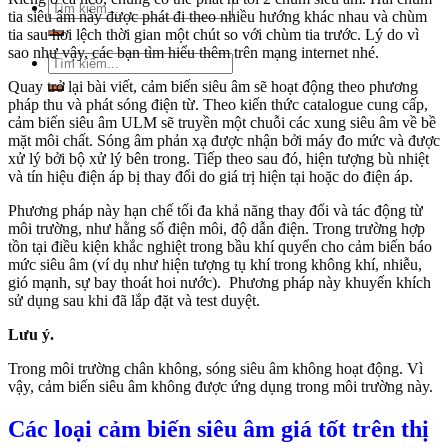
Tìm
tia siêu âm này được phát đi theo nhiều hướng khác nhau và chùm
kiếm:
tia sau hơi lệch thời gian một chút so với chùm tia trước. Lý do vì
sao như vậy, các bạn tìm hiểu thêm trên mạng internet nhé.
Tìm
kiếm:
Quay trở lại bài viết, cảm biến siêu âm sẽ hoạt động theo phương
pháp thu và phát sóng điện từ. Theo kiến thức catalogue cung cấp,
cảm biến siêu âm ULM sẽ truyền một chuỗi các xung siêu âm về bề
mặt môi chất. Sóng âm phản xạ được nhận bởi máy đo mức và được
xử lý bởi bộ xử lý bên trong. Tiếp theo sau đó, hiện tượng bù nhiệt
và tín hiệu điện áp bị thay đổi do giá trị hiện tại hoặc do điện áp.
Phương pháp này hạn chế tối đa khả năng thay đổi và tác động từ
môi trường, như hằng số điện môi, độ dẫn điện. Trong trường hợp
tồn tại điều kiện khắc nghiệt trong bầu khí quyển cho cảm biến báo
mức siêu âm (ví dụ như hiện tượng tụ khí trong không khí, nhiễu,
gió mạnh, sự bay thoát hoi nước). Phương pháp này khuyến khích
sử dụng sau khi đã lắp đặt và test duyệt.
Lưu ý.
Trong môi trường chân không, sóng siêu âm không hoạt động. Vì
vậy, cảm biến siêu âm không được ứng dụng trong môi trường này.
Các loại cảm biến siêu âm giá tốt trên thị