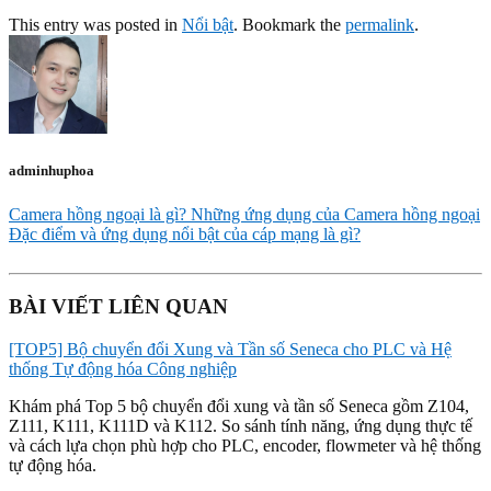
This entry was posted in
Nổi bật
. Bookmark the
permalink
.
adminhuphoa
Camera hồng ngoại là gì? Những ứng dụng của Camera hồng ngoại
Đặc điểm và ứng dụng nổi bật của cáp mạng là gì?
BÀI VIẾT LIÊN QUAN
[TOP5] Bộ chuyển đổi Xung và Tần số Seneca cho PLC và Hệ
thống Tự động hóa Công nghiệp
Khám phá Top 5 bộ chuyển đổi xung và tần số Seneca gồm Z104,
Z111, K111, K111D và K112. So sánh tính năng, ứng dụng thực tế
và cách lựa chọn phù hợp cho PLC, encoder, flowmeter và hệ thống
tự động hóa.