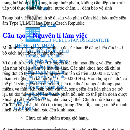
trạng hư hỏng). Sử dụng trong thực phẩm, không cần tiếp xúc trực
tiếp với thực phẩm như sữa, nước chấm,… đảm bảo vệ sinh
Stiko
Trong bài viết này, mình sẽ đi sâu vào phần Cảm biến báo mức siêu
âm Type ULM, Hãng Dinel-Czech Republic
WayCon
Cấu tạo – Nguyên lí làm việc
E.L.B FUELLSTANDSGERATETE
THÔNG TIN THÊM
Mình sẽ lấy vị dụ ngoài tự nhiên để các bạn dễ dàng hiểu được sơ
Kiến thức Tự đông hoá
bộ cách hoạt động là như thế nào.
Hướng dẫn Kỹ thuật
Giải pháp & Ứng dụng
Ví dụ thực tế ở loài dơi. Chúng là loài chỉ hoạt động về đêm, nên
Tin tức & Quy định
gần như bị tiêu giảm về mặt thị giác. Các nhà khoa học đã chỉ ra
Chính sách giao hàng
rằng dơi có thể phát ra sóng siêu âm tần số trên 30.000 Hz, vượt
Chính sách bảo hành
phạm vi nghe của tai người (16 – 20.000 Hz). Vòm họng của dơi có
Chính sách đổi trả
thể phát sóng siêu âm rất mạnh, liên tục thoát ra ngoài thông qua
Hình thức thanh toán
miệng và mũi. Khi gặp phải vật thể, sóng siêu âm liền phản xạ trở
Thời gian làm việc
lại, tai dơi hứng được âm thanh phản hồi nên có thể phán đoán được
Tuyển dụng
khoảng cách và kích cỡ to, nhỏ của vật thể. Chính nhờ khả năng
Liên Hệ
độc đáo này mà khi bắt côn trùng trong đêm tối, chúng có thể nhanh
Giỏ hàng
0
nhẹn và đạt độ chính xác đến kinh ngạc.
Chưa có sản phẩm trong giỏ hàng.
Riêng ở cá heo, chúng có thể phát ra tới 2 chùm siêu âm. Hai chùm