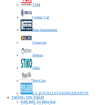
TSM
Comac Cal
Bass Instruments
Crowcon
Seitron
Stiko
WayCon
E.L.B FUELLSTANDSGERATETE
THÔNG TIN THÊM
Kiến thức Tự đông hoá