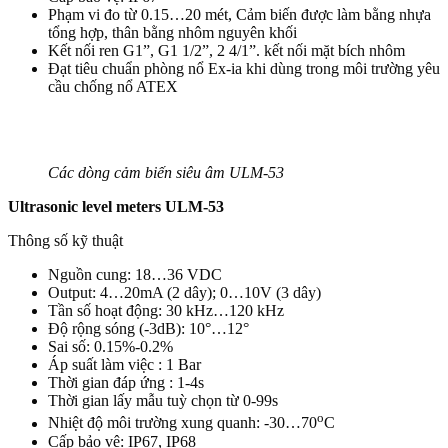
Phạm vi đo từ 0.15…20 mét, Cảm biến được làm bằng nhựa
tổng hợp, thân bằng nhôm nguyên khối
Kết nối ren G1”, G1 1/2”, 2 4/1”. kết nối mặt bích nhôm
Đạt tiêu chuẩn phòng nổ Ex-ia khi dùng trong môi trường yêu
cầu chống nổ ATEX
Các dòng cảm biến siêu âm ULM-53
Ultrasonic level meters ULM-53
Thông số kỹ thuật
Nguồn cung: 18…36 VDC
Output: 4…20mA (2 dây); 0…10V (3 dây)
Tần số hoạt động: 30 kHz…120 kHz
Độ rộng sóng (-3dB): 10°…12°
Sai số: 0.15%-0.2%
Áp suất làm việc : 1 Bar
Thời gian đáp ứng : 1-4s
Thời gian lấy mẫu tuỳ chọn từ 0-99s
o
Nhiệt độ môi trường xung quanh: -30…70
C
Cấp bảo vệ: IP67, IP68