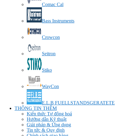
Comac Cal
Bass Instruments
Crowcon
Seitron
Stiko
WayCon
E.L.B FUELLSTANDSGERATETE
THÔNG TIN THÊM
Kiến thức Tự đông hoá
Hướng dẫn Kỹ thuật
Giải pháp & Ứng dụng
Tin tức & Quy định
Chính sách giao hàng