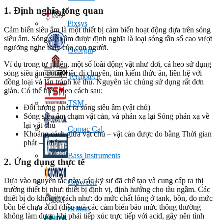
1. Định nghĩa tổng quan
Pixsys
Cảm biến siêu âm là một thiết bị cảm biến hoạt động dựa trên sóng
siêu âm. Sóng siêu âm được định nghĩa là loại sóng tần số cao vượt
ngưỡng nghe thấy của con người.
Georgin
Ví dụ trong tự nhiên, một số loài động vật như dơi, cá heo sử dụng
sóng siêu âm trong việc di chuyên, tìm kiếm thức ăn, liên hệ với
Termotech
đồng loại và lẩn tránh kẻ thù. Nguyên tác chúng sử dụng rất đơn
giản. Có thể hiểu theo cách sau:
TSM
Đối tượng phát ra sóng siêu âm (vật chủ)
Sóng siêu âm chạm vật cản, và phản xạ lại Sóng phản xạ về
lại vật chủ
Comac Cal
Khoảng cách giữa vật chủ – vật cản được đo bằng Thời gian
phát – nhận
Bass Instruments
2. Ứng dụng thực tế
Dựa vào nguyên tắc này, các kỹ sư đã chế tạo và cung cấp ra thị
Crowcon
trường thiết bị như: thiết bị định vị, định hướng cho tàu ngầm. Các
thiết bị đo khoảng cách như: đo mức chất lỏng ở tank, bồn, đo mức
bồn bể chưa acid (điều mà các cảm biến báo mức thông thường
Seitron
không làm được khi phải tiếp xúc trực tiếp với acid, gây nên tình