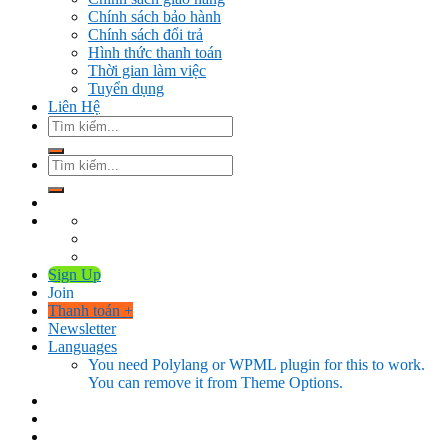
Chính sách bảo hành
Chính sách đổi trả
Hình thức thanh toán
Thời gian làm việc
Tuyển dụng
Liên Hệ
Tìm
kiếm:
Tìm
kiếm:
Sign Up
Join
Thanh toán
+
Newsletter
Languages
You need Polylang or WPML plugin for this to work.
You can remove it from Theme Options.