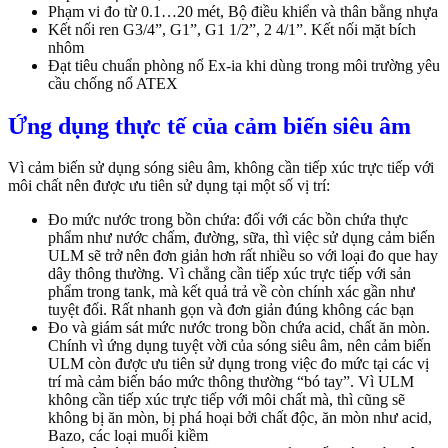
Phạm vi đo từ 0.1…20 mét, Bộ điều khiển và thân bằng nhựa
Kết nối ren G3/4”, G1”, G1 1/2”, 2 4/1”. Kết nối mặt bích
nhôm
Đạt tiêu chuẩn phòng nổ Ex-ia khi dùng trong môi trường yêu
cầu chống nổ ATEX
Ứng dụng thực tế của cảm biến siêu âm
Vì cảm biến sử dụng sóng siêu âm, không cần tiếp xúc trực tiếp với
môi chất nên được ưu tiên sử dụng tại một số vị trí:
Đo mức nước trong bồn chứa: đối với các bồn chứa thực
phẩm như nước chấm, đường, sữa, thì việc sử dụng cảm biến
ULM sẽ trở nên đơn giản hơn rất nhiều so với loại đo que hay
dây thông thường. Vì chẳng cần tiếp xúc trực tiếp với sản
phẩm trong tank, mà kết quả trả về còn chính xác gần như
tuyệt đối. Rất nhanh gọn và đơn giản đúng không các bạn
Đo và giám sát mức nước trong bồn chứa acid, chất ăn mòn.
Chính vì ứng dụng tuyệt vời của sóng siêu âm, nên cảm biến
ULM còn được ưu tiên sử dụng trong việc đo mức tại các vị
trí mà cảm biến báo mức thông thường “bó tay”. Vì ULM
không cần tiếp xúc trực tiếp với môi chất mà, thì cũng sẽ
không bị ăn mòn, bị phá hoại bởi chất độc, ăn mòn như acid,
Bazo, các loại muối kiềm