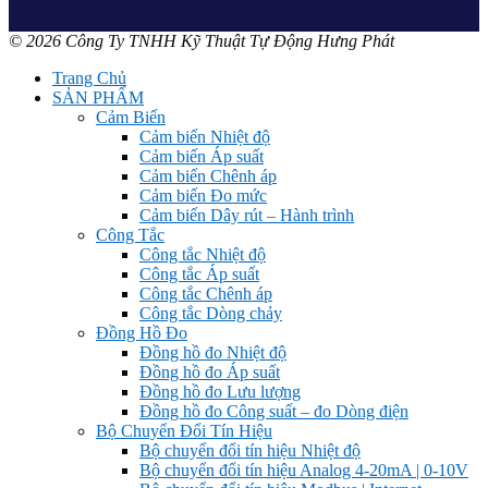
© 2026 Công Ty TNHH Kỹ Thuật Tự Động Hưng Phát
Trang Chủ
SẢN PHẨM
Cảm Biến
Cảm biến Nhiệt độ
Cảm biến Áp suất
Cảm biến Chênh áp
Cảm biến Đo mức
Cảm biến Dây rút – Hành trình
Công Tắc
Công tắc Nhiệt độ
Công tắc Áp suất
Công tắc Chênh áp
Công tắc Dòng chảy
Đồng Hồ Đo
Đồng hồ đo Nhiệt độ
Đồng hồ đo Áp suất
Đồng hồ đo Lưu lượng
Đồng hồ đo Công suất – đo Dòng điện
Bộ Chuyển Đổi Tín Hiệu
Bộ chuyển đổi tín hiệu Nhiệt độ
Bộ chuyển đổi tín hiệu Analog 4-20mA | 0-10V