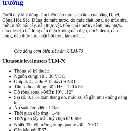
trường
Dưới dây là 2 dòng cảm biến báo mức siêu âm .của hãng Dinel,
Cộng Hòa Séc. Dùng đo mức nước, đo mức chất lỏng, đo mức sữa,
mứt, nước trái cây, dầu thực vật, bồn chứa nước, kênh, bể, nhựa,
dầu diesel, chất lỏng dẫn điện không dẫn điện, nước demi, dầu
nóng, dầu thủy lực, chất bôi trơn, làm mát….
Các dòng cảm biến siêu âm ULM-70
Ultrasonic level meters ULM-70
Thông số kỹ thuật:
Nguồn cung: 18…36 VDC
Output: 4…20mA (2 dây) HART
Tần số hoạt động: 30 kHz…120 kHz
Độ rộng sóng (-3dB): 10°…12°
Sai số: 0.15% toàn thang đo, mức sai số gần như không đáng
kể
Áp suất làm việc : 1 Bar
Thời gian đáp ứng : 1-4s
Thời gian lấy mẫu tuỳ chọn từ 0-99s
o
Nhiệt độ môi trường xung quanh: -30…70
C
Cấp bảo vệ: IP67