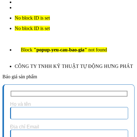
No block ID is set
No block ID is set
Block
"popup-yeu-cau-bao-gia"
not found
CÔNG TY TNHH KỸ THUẬT TỰ ĐỘNG HƯNG PHÁT
Báo giá sản phẩm
Họ và tên
Địa chỉ Email