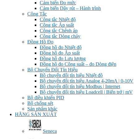
Cảm biến Đo mức
Cảm biến Dây rút – Hành trình
Công Tắc
Công tắc Nhiệt độ
Công tắc Áp suất
Công tắc Chênh áp
Công tắc Dòng chảy
Đồng Hồ Đo
Đồng hồ đo Nhiệt độ
Đồng hồ đo Áp suất
Đồng hồ đo Lưu lượng
Đồng hồ đo Công suất – đo Dòng điện
Bộ Chuyển Đổi Tín Hiệu
Bộ chuyển đổi tín hiệu Nhiệt độ
Bộ chuyển đổi tín hiệu Analog 4-20mA | 0-10V
Bộ chuyển đổi tín hiệu Modbus | Internet
Bộ chuyển đổi tín hiệu Loadcell | Biến trở | mV
Bộ điều khiển PID
Bộ chống sét
Sản phẩm khác
HÃNG SẢN XUẤT
Seneca