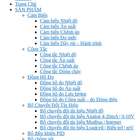
Trang Chủ
SẢN PHẨM
Cảm Biến
Cảm biến Nhiệt độ
Cảm biến Áp suất
Cảm biến Chênh áp
Cảm biến Đo mức
Cảm biến Dây rút – Hành trình
Công Tắc
Công tắc Nhiệt độ
Công tắc Áp suất
Công tắc Chênh áp
Công tắc Dòng chảy
Đồng Hồ Đo
Đồng hồ đo Nhiệt độ
Đồng hồ đo Áp suất
Đồng hồ đo Lưu lượng
Đồng hồ đo Công suất – đo Dòng điện
Bộ Chuyển Đổi Tín Hiệu
Bộ chuyển đổi tín hiệu Nhiệt độ
Bộ chuyển đổi tín hiệu Analog 4-20mA | 0-10V
Bộ chuyển đổi tín hiệu Modbus | Internet
Bộ chuyển đổi tín hiệu Loadcell | Biến trở | mV
Bộ điều khiển PID
Bộ chống sét