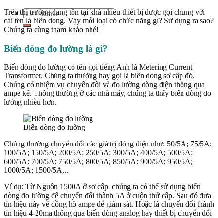
Trên thị trường đang tồn tại khá nhiều thiết bị được gọi chung với
Tìm
cái tên là biến dòng. Vậy mỗi loại có chức năng gì? Sử dụng ra sao?
kiếm:
Chúng ta cùng tham khảo nhé!
Biến dòng đo lường là gì?
Biến dòng đo lường có tên gọi tiếng Anh là Metering Current
Transformer. Chúng ta thường hay gọi là biến dòng sơ cấp đó.
Chúng có nhiệm vụ chuyển đổi và đo lường dòng điện thông qua
ampe kế. Thông thường ở các nhà máy, chúng ta thấy biến dòng đo
lường nhiều hơn.
Biến dòng đo lường
Chúng thường chuyển đổi các giá trị dòng điện như: 50/5A; 75/5A;
100/5A; 150/5A; 200/5A; 250/5A; 300/5A; 400/5A; 500/5A;
600/5A; 700/5A; 750/5A; 800/5A; 850/5A; 900/5A; 950/5A;
1000/5A; 1500/5A,..
Ví dụ: Từ Nguồn 1500A ở sơ cấp, chúng ta có thể sử dụng biến
dòng đo lường để chuyển đổi thành 5A ở cuộn thứ cấp. Sau đó đưa
tín hiệu này về đồng hồ ampe để giám sát. Hoặc là chuyển đổi thành
tín hiệu 4-20ma thông qua biến dòng analog hay thiết bị chuyển đổi