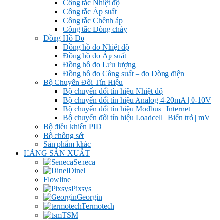
Công tắc Nhiệt độ
Công tắc Áp suất
Công tắc Chênh áp
Công tắc Dòng chảy
Đồng Hồ Đo
Đồng hồ đo Nhiệt độ
Đồng hồ đo Áp suất
Đồng hồ đo Lưu lượng
Đồng hồ đo Công suất – đo Dòng điện
Bộ Chuyển Đổi Tín Hiệu
Bộ chuyển đổi tín hiệu Nhiệt độ
Bộ chuyển đổi tín hiệu Analog 4-20mA | 0-10V
Bộ chuyển đổi tín hiệu Modbus | Internet
Bộ chuyển đổi tín hiệu Loadcell | Biến trở | mV
Bộ điều khiển PID
Bộ chống sét
Sản phẩm khác
HÃNG SẢN XUẤT
Seneca
Dinel
Flowline
Pixsys
Georgin
Termotech
TSM