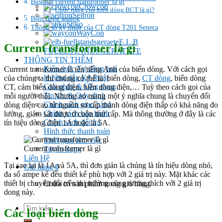
Bushing current transformer là gì
Crowcon
Chức năng của biến dòng BCT là gì?
Seitron
Biến dòng analog
Stiko
Thông số kỹ thuật của CT dòng T201 Seneca
WayCon
E.L.B
Current transformer là gì
FUELLSTANDSGERATETE
THÔNG TIN THÊM
Kiến thức Tự đông hoá
Current transformer là tên tiếng Anh của biến dòng. Với cách gọi
Hướng dẫn Kỹ thuật
của chúng ta thì chúng có thể là: biến dòng,
CT dòng
, biến dòng
Giải pháp & Ứng dụng
CT, cảm biến dòng điện, biến dòng điện,… Tuỳ theo cách gọi của
Tin tức & Quy định
mỗi người thôi. Nhưng nó mang một ý nghĩa chung là chuyển đổi
Chính sách giao hàng
dòng diện cao từ nguồn sơ cấp thành dòng điện thấp có khả năng đo
Chính sách bảo hành
lường, giám sát được ở cuộn thứ cấp. Mà thông thường ở đây là các
Chính sách đổi trả
tín hiệu dòng điện 1A hoặc là 5A.
Hình thức thanh toán
Thời gian làm việc
Current transformer là gì
Tuyển dụng
Liên Hệ
Tại sao lại là 1A và 5A, thì đơn giản là chúng là tín hiệu dòng nhỏ,
Giỏ hàng
0
đa số ampe kế đều thiết kế phù hợp với 2 giá trị này. Mặt khác các
thiết bị chuyển đổi trên thị trường cũng tương thích với 2 giá trị
Chưa có sản phẩm trong giỏ hàng.
dong này.
Tìm
Các loại biến dòng
kiếm: