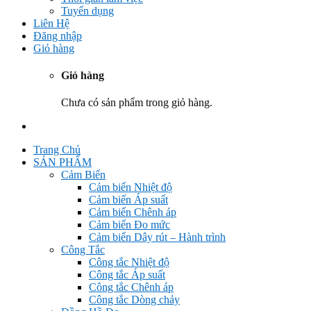
Tuyển dụng
Liên Hệ
Đăng nhập
Giỏ hàng
Giỏ hàng
Chưa có sản phẩm trong giỏ hàng.
Trang Chủ
SẢN PHẨM
Cảm Biến
Cảm biến Nhiệt độ
Cảm biến Áp suất
Cảm biến Chênh áp
Cảm biến Đo mức
Cảm biến Dây rút – Hành trình
Công Tắc
Công tắc Nhiệt độ
Công tắc Áp suất
Công tắc Chênh áp
Công tắc Dòng chảy