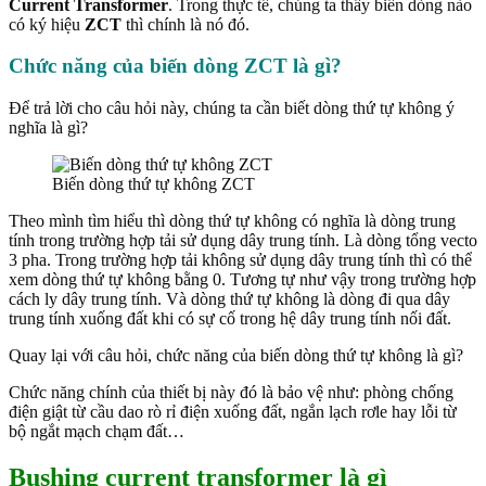
Current Transformer
. Trong thực tế, chúng ta thấy biến dòng nào
có ký hiệu
ZCT
thì chính là nó đó.
Chức năng của biến dòng ZCT là gì?
Để trả lời cho câu hỏi này, chúng ta cần biết dòng thứ tự không ý
nghĩa là gì?
Biến dòng thứ tự không ZCT
Theo mình tìm hiểu thì dòng thứ tự không có nghĩa là dòng trung
tính trong trường hợp tải sử dụng dây trung tính. Là dòng tổng vecto
3 pha. Trong trường hợp tải không sử dụng dây trung tính thì có thể
xem dòng thứ tự không bằng 0. Tương tự như vậy trong trường hợp
cách ly dây trung tính. Và dòng thứ tự không là dòng đi qua dây
trung tính xuống đất khi có sự cố trong hệ dây trung tính nối đất.
Quay lại với câu hỏi, chức năng của biến dòng thứ tự không là gì?
Chức năng chính của thiết bị này đó là bảo vệ như: phòng chống
điện giật từ cầu dao rò rỉ điện xuống đất, ngắn lạch rơle hay lỗi từ
bộ ngắt mạch chạm đất…
Bushing current transformer là gì