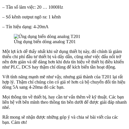
– Tần số làm việc: 20 … 1000Hz
– Số kênh output ngõ ra: 1 kênh
– Tín hiệu dạng: 4-20mA
Ứng dụng biến dòng analog T201
Một lợi ích dễ thấy nhất khi sử dụng thiết bị này, đó chính là giảm
thiểu chi phí đầu tư thiết bị và dây dẫn, cũng như việc đấu nối trở
nên đơn giản và dễ dàng hơn khi đưa tín hiệu về thiết bị điều khiển
như PLC, DCS hay thậm chí dùng để kích biến tần hoạt động.
Với tính năng mạnh mẽ như vậy, nhưng giá thành của T201 lại rất
hợp lý. Thậm chí chúng còn có giá rẻ hơn cả bộ chuyển đổi tín hiệu
dòng 5A sang 4-20ma đó các bạn.
Mọi thông tin về thiết bị, hay cần tư vấn thêm về kỹ thuật. Các bạn
liên hệ với bên mình theo thông tin bên dưới để được giải đáp nhanh
nhé.
Rất mong sẽ nhận được những góp ý và chia sẻ bài viết của các
bạn. Cảm ơn!