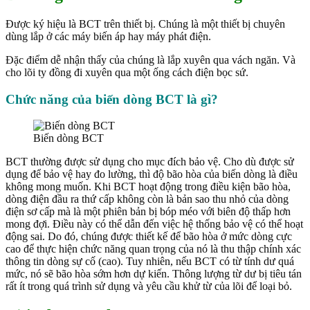
Được ký hiệu là BCT trên thiết bị. Chúng là một thiết bị chuyên
dùng lắp ở các máy biến áp hay máy phát điện.
Đặc điểm dễ nhận thấy của chúng là lắp xuyên qua vách ngăn. Và
cho lõi ty đồng đi xuyên qua một ống cách điện bọc sứ.
Chức năng của biến dòng BCT là gì?
Biến dòng BCT
BCT thường được sử dụng cho mục đích bảo vệ. Cho dù được sử
dụng để bảo vệ hay đo lường, thì độ bão hòa của biến dòng là điều
không mong muốn. Khi BCT hoạt động trong điều kiện bão hòa,
dòng điện đầu ra thứ cấp không còn là bản sao thu nhỏ của dòng
điện sơ cấp mà là một phiên bản bị bóp méo với biên độ thấp hơn
mong đợi. Điều này có thể dẫn đến việc hệ thống bảo vệ có thể hoạt
động sai. Do đó, chúng được thiết kế để bão hòa ở mức dòng cực
cao để thực hiện chức năng ​​quan trọng của nó là thu thập chính xác
thông tin dòng sự cố (cao). Tuy nhiên, nếu BCT có từ tính dư quá
mức, nó sẽ bão hòa sớm hơn dự kiến. Thông lượng từ dư bị tiêu tán
rất ít trong quá trình sử dụng và yêu cầu khử từ của lõi để loại bỏ.