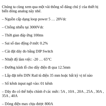
Chúng ta cùng xem qua một vài thông số đáng chú ý của thiết bị
biến dòng analog này nhé.
– Nguồn cấp dạng loop power 5 … 28Vdc
– Chống nhiễu tại 3000Vdc
– Thời gian đáp ứng 100ms
– Sai số dao động ở mức 0.2%
– Cài đặt dãy đo bằng DIP Switch
– Nhiệt độ làm việc: -20 … 65°C
– Đường kính lỗ cho dây điện đi qua 12.5mm
– Lắp đặt trên DIN Rail tủ điện 35 mm hoặc bất kỳ vị trí nào
– Số kênh input ngõ vào: 01 kênh
– Dãy đo có thể hiệu chỉnh ở các mức: 5A , 10A , 20A , 25A , 30A ,
35A , 40A
– Dòng điện max chịu được 800A