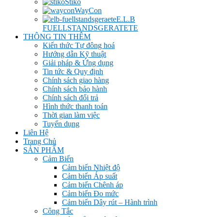
Stiko
WayCon
E.L.B
FUELLSTANDSGERATETE
THÔNG TIN THÊM
Kiến thức Tự đông hoá
Hướng dẫn Kỹ thuật
Giải pháp & Ứng dụng
Tin tức & Quy định
Chính sách giao hàng
Chính sách bảo hành
Chính sách đổi trả
Hình thức thanh toán
Thời gian làm việc
Tuyển dụng
Liên Hệ
Trang Chủ
SẢN PHẨM
Cảm Biến
Cảm biến Nhiệt độ
Cảm biến Áp suất
Cảm biến Chênh áp
Cảm biến Đo mức
Cảm biến Dây rút – Hành trình
Công Tắc