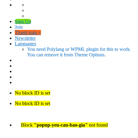
Sign Up
Join
Thanh toán
+
Newsletter
Languages
You need Polylang or WPML plugin for this to work.
You can remove it from Theme Options.
No block ID is set
No block ID is set
Block
"popup-yeu-cau-bao-gia"
not found