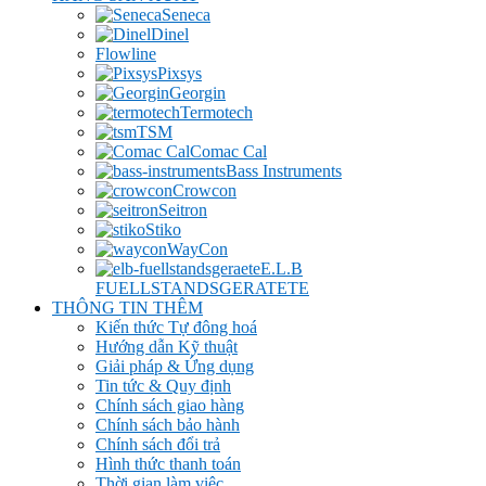
Seneca
Dinel
Flowline
Pixsys
Georgin
Termotech
TSM
Comac Cal
Bass Instruments
Crowcon
Seitron
Stiko
WayCon
E.L.B
FUELLSTANDSGERATETE
THÔNG TIN THÊM
Kiến thức Tự đông hoá
Hướng dẫn Kỹ thuật
Giải pháp & Ứng dụng
Tin tức & Quy định
Chính sách giao hàng
Chính sách bảo hành
Chính sách đổi trả
Hình thức thanh toán
Thời gian làm việc