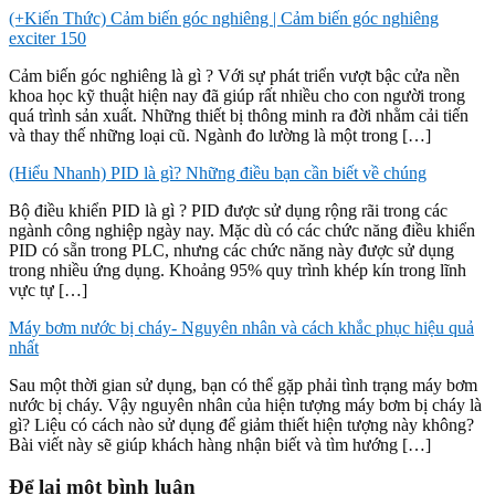
(+Kiến Thức) Cảm biến góc nghiêng | Cảm biến góc nghiêng
exciter 150
Cảm biến góc nghiêng là gì ? Với sự phát triển vượt bậc cửa nền
khoa học kỹ thuật hiện nay đã giúp rất nhiều cho con người trong
quá trình sản xuất. Những thiết bị thông minh ra đời nhằm cải tiến
và thay thế những loại cũ. Ngành đo lường là một trong […]
(Hiểu Nhanh) PID là gì? Những điều bạn cần biết về chúng
Bộ điều khiển PID là gì ? PID được sử dụng rộng rãi trong các
ngành công nghiệp ngày nay. Mặc dù có các chức năng điều khiển
PID có sẵn trong PLC, nhưng các chức năng này được sử dụng
trong nhiều ứng dụng. Khoảng 95% quy trình khép kín trong lĩnh
vực tự […]
Máy bơm nước bị cháy- Nguyên nhân và cách khắc phục hiệu quả
nhất
Sau một thời gian sử dụng, bạn có thể gặp phải tình trạng máy bơm
nước bị cháy. Vậy nguyên nhân của hiện tượng máy bơm bị cháy là
gì? Liệu có cách nào sử dụng để giảm thiết hiện tượng này không?
Bài viết này sẽ giúp khách hàng nhận biết và tìm hướng […]
Để lại một bình luận