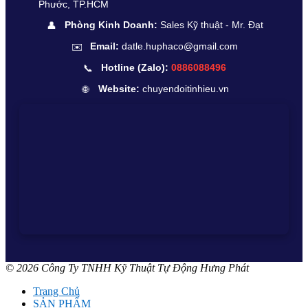
Phước, TP.HCM
👤
Phòng Kinh Doanh:
Sales Kỹ thuật - Mr. Đạt
✉️
Email:
datle.huphaco@gmail.com
📞
Hotline (Zalo):
0886088496
🌐
Website:
chuyendoitinhieu.vn
© 2026 Công Ty TNHH Kỹ Thuật Tự Động Hưng Phát
Trang Chủ
SẢN PHẨM