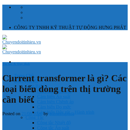
Skip
to
content
CÔNG TY TNHH KỸ THUẬT TỰ ĐỘNG HƯNG PHÁT
Tin tức & Quy định
Current transformer là gì? Các
Trang Chủ
SẢN PHẨM
loại biến dòng trên thị trường
Cảm Biến
Cảm biến Nhiệt độ
Cảm biến Áp suất
cần biết
Cảm biến Chênh áp
Cảm biến Đo mức
Cảm biến Dây rút – Hành trình
Posted on
21/08/2020
by
adminhuphoa
Công Tắc
Công tắc Nhiệt độ
Công tắc Áp suất