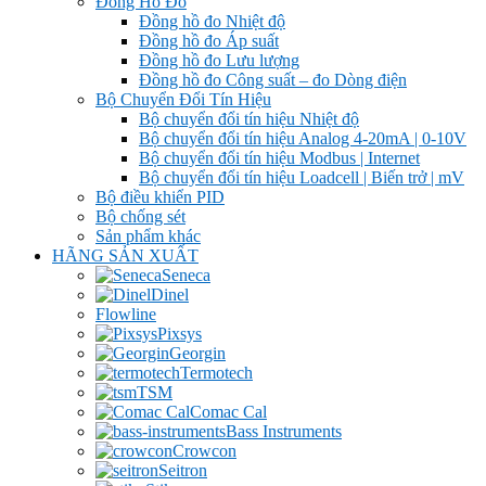
Đồng Hồ Đo
Đồng hồ đo Nhiệt độ
Đồng hồ đo Áp suất
Đồng hồ đo Lưu lượng
Đồng hồ đo Công suất – đo Dòng điện
Bộ Chuyển Đổi Tín Hiệu
Bộ chuyển đổi tín hiệu Nhiệt độ
Bộ chuyển đổi tín hiệu Analog 4-20mA | 0-10V
Bộ chuyển đổi tín hiệu Modbus | Internet
Bộ chuyển đổi tín hiệu Loadcell | Biến trở | mV
Bộ điều khiển PID
Bộ chống sét
Sản phẩm khác
HÃNG SẢN XUẤT
Seneca
Dinel
Flowline
Pixsys
Georgin
Termotech
TSM
Comac Cal
Bass Instruments
Crowcon
Seitron