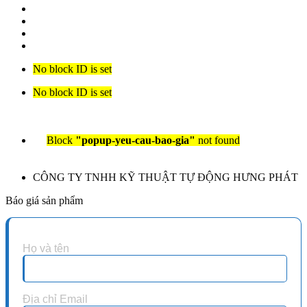
No block ID is set
No block ID is set
Block
"popup-yeu-cau-bao-gia"
not found
CÔNG TY TNHH KỸ THUẬT TỰ ĐỘNG HƯNG PHÁT
Báo giá sản phẩm
Họ và tên
Địa chỉ Email