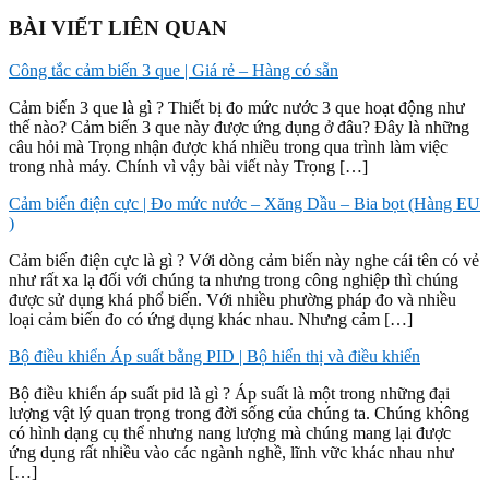
BÀI VIẾT LIÊN QUAN
Công tắc cảm biến 3 que | Giá rẻ – Hàng có sẵn
Cảm biến 3 que là gì ? Thiết bị đo mức nước 3 que hoạt động như
thế nào? Cảm biến 3 que này được ứng dụng ở đâu? Đây là những
câu hỏi mà Trọng nhận được khá nhiều trong qua trình làm việc
trong nhà máy. Chính vì vậy bài viết này Trọng […]
Cảm biến điện cực | Đo mức nước – Xăng Dầu – Bia bọt (Hàng EU
)
Cảm biến điện cực là gì ? Với dòng cảm biến này nghe cái tên có vẻ
như rất xa lạ đối với chúng ta nhưng trong công nghiệp thì chúng
được sử dụng khá phổ biến. Với nhiều phường pháp đo và nhiều
loại cảm biến đo có ứng dụng khác nhau. Nhưng cảm […]
Bộ điều khiển Áp suất bằng PID | Bộ hiển thị và điều khiển
Bộ điều khiển áp suất pid là gì ? Áp suất là một trong những đại
lượng vật lý quan trọng trong đời sống của chúng ta. Chúng không
có hình dạng cụ thể nhưng nang lượng mà chúng mang lại được
ứng dụng rất nhiều vào các ngành nghề, lĩnh vữc khác nhau như
[…]