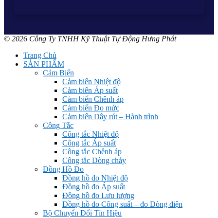
© 2026 Công Ty TNHH Kỹ Thuật Tự Động Hưng Phát
Trang Chủ
SẢN PHẨM
Cảm Biến
Cảm biến Nhiệt độ
Cảm biến Áp suất
Cảm biến Chênh áp
Cảm biến Đo mức
Cảm biến Dây rút – Hành trình
Công Tắc
Công tắc Nhiệt độ
Công tắc Áp suất
Công tắc Chênh áp
Công tắc Dòng chảy
Đồng Hồ Đo
Đồng hồ đo Nhiệt độ
Đồng hồ đo Áp suất
Đồng hồ đo Lưu lượng
Đồng hồ đo Công suất – đo Dòng điện
Bộ Chuyển Đổi Tín Hiệu