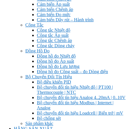
Cảm biến Áp suất
Cảm biến Chênh áp
Cảm biến Đo mức
Cảm biến Dây rút – Hành trình
Công Tắc
Công tắc Nhiệt độ
Công tắc Áp suất
Công tắc Chênh áp
Công tắc Dòng chảy
Đồng Hồ Đo
Đồng hồ đo Nhiệt độ
Đồng hồ đo Áp suất
Đồng hồ đo Lưu lượng
Đồng hồ đo Công suất – đo Dòng điện
Bộ Chuyển Đổi Tín Hiệu
Bộ điều khiển PID
Bộ chuyển đổi tín hiệu Nhiệt độ | PT100 |
Thermocouple | NTC
Bộ chuyển đổi tín hiệu Analog 4..20mA | 0..10V
Bộ chuyển đổi tín hiệu Modbus | Internet |
Analog
Bộ chuyển đổi tín hiệu Loadcell | Biến trở | mV
Bộ chống sét
Sản phẩm khác
HÃNG SẢN XUẤT