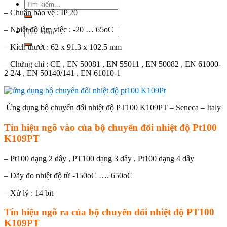
Tìm
kiếm:
– Chuẩn bảo vệ : IP 20
– Nhiệt độ làm việc : -20 … 65oC
Tìm
kiếm:
– Kích thướt : 62 x 91.3 x 102.5 mm
– Chứng chỉ : CE , EN 50081 , EN 55011 , EN 50082 , EN 61000-
2-2/4 , EN 50140/141 , EN 61010-1
Ứng dụng bộ chuyển đổi nhiệt độ PT100 K109PT – Seneca – Italy
Tín hiệu ngõ vào của bộ chuyển đổi nhiệt độ Pt100
K109PT
– Pt100 dạng 2 dây , PT100 dạng 3 dây , Pt100 dạng 4 dây
– Dãy đo nhiệt độ từ -150oC …. 650oC
– Xử lý : 14 bit
Tín hiệu ngõ ra của bộ chuyển đổi nhiệt độ PT100
K109PT