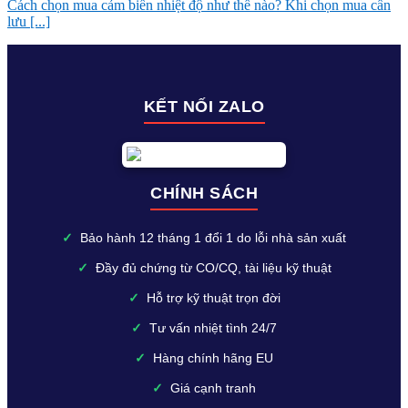
Cách chọn mua cảm biến nhiệt độ như thế nào? Khi chọn mua cần
lưu [...]
KẾT NỐI ZALO
CHÍNH SÁCH
✓
Bảo hành 12 tháng 1 đổi 1 do lỗi nhà sản xuất
✓
Đầy đủ chứng từ CO/CQ, tài liệu kỹ thuật
✓
Hỗ trợ kỹ thuật trọn đời
✓
Tư vấn nhiệt tình 24/7
✓
Hàng chính hãng EU
✓
Giá cạnh tranh