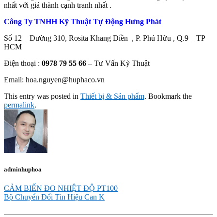
nhất với giá thành cạnh tranh nhất .
Công Ty TNHH Kỹ Thuật Tự Động Hưng Phát
Số 12 – Đường 310, Rosita Khang Điền , P. Phú Hữu , Q.9 – TP
HCM
Điện thoại :
0978 79 55 66
– Tư Vấn Kỹ Thuật
Email: hoa.nguyen@huphaco.vn
This entry was posted in
Thiết bị & Sản phẩm
. Bookmark the
permalink
.
adminhuphoa
CẢM BIẾN ĐO NHIỆT ĐỘ PT100
Bộ Chuyển Đổi Tín Hiệu Can K