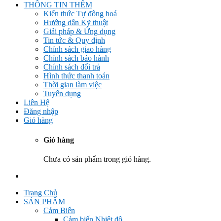
THÔNG TIN THÊM
Kiến thức Tự đông hoá
Hướng dẫn Kỹ thuật
Giải pháp & Ứng dụng
Tin tức & Quy định
Chính sách giao hàng
Chính sách bảo hành
Chính sách đổi trả
Hình thức thanh toán
Thời gian làm việc
Tuyển dụng
Liên Hệ
Đăng nhập
Giỏ hàng
Giỏ hàng
Chưa có sản phẩm trong giỏ hàng.
Trang Chủ
SẢN PHẨM
Cảm Biến
Cảm biến Nhiệt độ