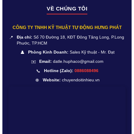
VỀ CHÚNG TÔI
CÔNG TY TNHH KỸ THUẬT TỰ ĐỘNG HƯNG PHÁT
📍
Địa chỉ:
Số 70 Đường 18, KĐT Đông Tăng Long, P.Long
Phước, TP.HCM
👤
Phòng Kinh Doanh:
Sales Kỹ thuật - Mr. Đạt
✉️
Email:
datle.huphaco@gmail.com
📞
Hotline (Zalo):
0886088496
🌐
Website:
chuyendoitinhieu.vn