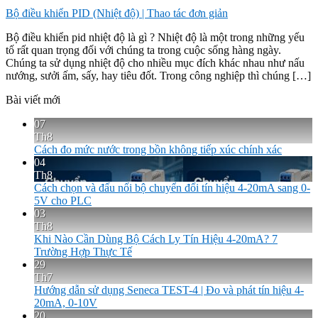
Bộ điều khiển PID (Nhiệt độ) | Thao tác đơn giản
Bộ điều khiển pid nhiệt độ là gì ? Nhiệt độ là một trong những yếu
tố rất quan trọng đối với chúng ta trong cuộc sống hàng ngày.
Chúng ta sử dụng nhiệt độ cho nhiều mục đích khác nhau như nấu
nướng, sưởi ấm, sấy, hay tiêu đốt. Trong công nghiệp thì chúng […]
Bài viết mới
07
Th8
Cách đo mức nước trong bồn không tiếp xúc chính xác
04
Th8
Cách chọn và đấu nối bộ chuyển đổi tín hiệu 4-20mA sang 0-
5V cho PLC
03
Th8
Khi Nào Cần Dùng Bộ Cách Ly Tín Hiệu 4-20mA? 7
Trường Hợp Thực Tế
29
Th7
Hướng dẫn sử dụng Seneca TEST-4 | Đo và phát tín hiệu 4-
20mA, 0-10V
20