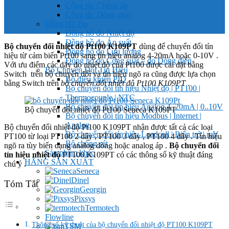
Công tắc Chênh áp
Công tắc Dòng chảy
Đồng Hồ Đo
Đồng hồ đo Nhiệt độ
Đồng hồ đo Áp suất
Bộ chuyển đổi nhiệt độ Pt100 K109PT
dùng để chuyển đổi tín
Đồng hồ đo Lưu lượng
hiệu từ cảm biến Pt100 sang tín hiệu analog 4-20mA hoặc 0-10V .
Đồng hồ đo Công suất – đo Dòng điện
Với ưu điểm các dãy đo nhiệt độ của Pt100 được cài đặt bằng
Bộ Chuyển Đổi Tín Hiệu
Switch trên bộ chuyển đổi và tín hiệu ngõ ra cũng được lựa chọn
Bộ điều khiển PID
bằng Switch trên
bộ chuyển đổi nhiệt độ Pt100 K109PT
.
Bộ chuyển đổi tín hiệu Nhiệt độ | PT100 |
Thermocouple | NTC
Bộ chuyển đổi tín hiệu Analog 4..20mA | 0..10V
Bộ chuyển đổi nhiệt độ Pt100 Seneca K109PT
Bộ chuyển đổi tín hiệu Modbus | Internet |
Analog
Bộ chuyển đổi nhiệt độ Pt100 K109PT nhận được tất cả các loại
Bộ chuyển đổi tín hiệu Loadcell | Biến trở | mV
PT100 từ loại PT100 2 dây , PT100 3 dây , PT100 4 dây . Tín hiệu
Bộ chống sét
ngõ ra tùy biến dạng analog dòng hoặc analog áp .
Bộ chuyển đổi
Sản phẩm khác
tín hiệu nhiệt độ
PT100 K109PT có các thông số kỹ thuật đáng
HÃNG SẢN XUẤT
chú ý .
Seneca
Dinel
Tóm Tắt
Georgin
Pixsys
Termotech
Flowline
Thông số kỹ thuật của bộ chuyển đổi nhiệt độ PT100 K109PT
TSM