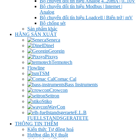
Bộ chuyển đổi tín hiệu Analog 4..20mA | 0..10V
Bộ chuyển đổi tín hiệu Modbus | Internet |
Analog
Bộ chuyển đổi tín hiệu Loadcell | Biến trở | mV
Bộ chống sét
Sản phẩm khác
HÃNG SẢN XUẤT
Seneca
Dinel
Georgin
Pixsys
Termotech
Flowline
TSM
Comac Cal
Bass Instruments
Crowcon
Seitron
Stiko
WayCon
E.L.B
FUELLSTANDSGERATETE
THÔNG TIN THÊM
Kiến thức Tự đông hoá
Hướng dẫn Kỹ thuật