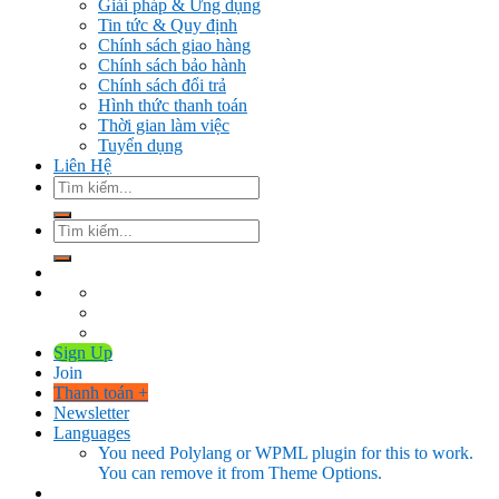
Giải pháp & Ứng dụng
Tin tức & Quy định
Chính sách giao hàng
Chính sách bảo hành
Chính sách đổi trả
Hình thức thanh toán
Thời gian làm việc
Tuyển dụng
Liên Hệ
Tìm
kiếm:
Tìm
kiếm:
Sign Up
Join
Thanh toán
+
Newsletter
Languages
You need Polylang or WPML plugin for this to work.
You can remove it from Theme Options.