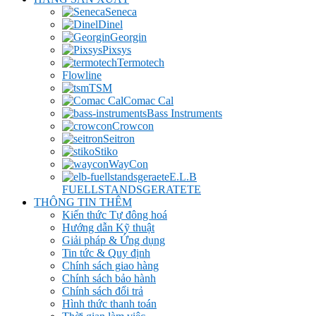
Seneca
Dinel
Georgin
Pixsys
Termotech
Flowline
TSM
Comac Cal
Bass Instruments
Crowcon
Seitron
Stiko
WayCon
E.L.B
FUELLSTANDSGERATETE
THÔNG TIN THÊM
Kiến thức Tự đông hoá
Hướng dẫn Kỹ thuật
Giải pháp & Ứng dụng
Tin tức & Quy định
Chính sách giao hàng
Chính sách bảo hành
Chính sách đổi trả
Hình thức thanh toán