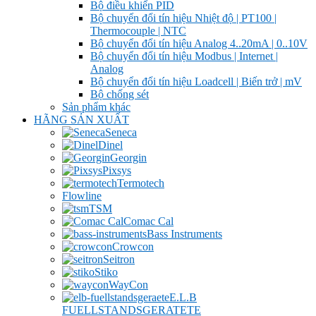
Bộ điều khiển PID
Bộ chuyển đổi tín hiệu Nhiệt độ | PT100 |
Thermocouple | NTC
Bộ chuyển đổi tín hiệu Analog 4..20mA | 0..10V
Bộ chuyển đổi tín hiệu Modbus | Internet |
Analog
Bộ chuyển đổi tín hiệu Loadcell | Biến trở | mV
Bộ chống sét
Sản phẩm khác
HÃNG SẢN XUẤT
Seneca
Dinel
Georgin
Pixsys
Termotech
Flowline
TSM
Comac Cal
Bass Instruments
Crowcon
Seitron
Stiko
WayCon
E.L.B
FUELLSTANDSGERATETE