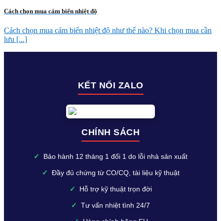
Cách chọn mua cảm biến nhiệt độ
Cách chọn mua cảm biến nhiệt độ như thế nào? Khi chọn mua cần
lưu [...]
KẾT NỐI ZALO
CHÍNH SÁCH
✓
Bảo hành 12 tháng 1 đổi 1 do lỗi nhà sản xuất
✓
Đầy đủ chứng từ CO/CQ, tài liệu kỹ thuật
✓
Hỗ trợ kỹ thuật trọn đời
✓
Tư vấn nhiệt tình 24/7