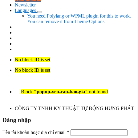
Newsletter
Languages
You need Polylang or WPML plugin for this to work.
You can remove it from Theme Options.
No block ID is set
No block ID is set
Block
"popup-yeu-cau-bao-gia"
not found
CÔNG TY TNHH KỸ THUẬT TỰ ĐỘNG HƯNG PHÁT
Đăng nhập
Tên tài khoản hoặc địa chỉ email
*