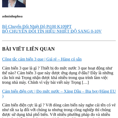
adminhuphoa
Bộ Chuyển Đổi Nhiệt Độ Pt100 K109PT
BỘ CHUYỂN ĐỔI TÍN HIỆU NHIỆT ĐỘ SANG 0-10V
BÀI VIẾT LIÊN QUAN
Công tắc cảm biến 3 que | Giá rẻ – Hàng có sẵn
Cảm biến 3 que là gì ? Thiết bị đo mức nước 3 que hoạt động như
thế nào? Cảm biến 3 que này được ứng dụng ở đâu? Đây là những
câu hỏi mà Trọng nhận được khá nhiều trong qua trình làm việc
trong nhà máy. Chính vì vậy bài viết này Trọng […]
Cảm biến điện cực | Đo mức nước – Xăng Dầu – Bia bọt (Hàng EU
)
Cảm biến điện cực là gì ? Với dòng cảm biến này nghe cái tên có vẻ
như rất xa lạ đối với chúng ta nhưng trong công nghiệp thì chúng
được sử dụng khá phổ biến. Với nhiều phường pháp đo và nhiều