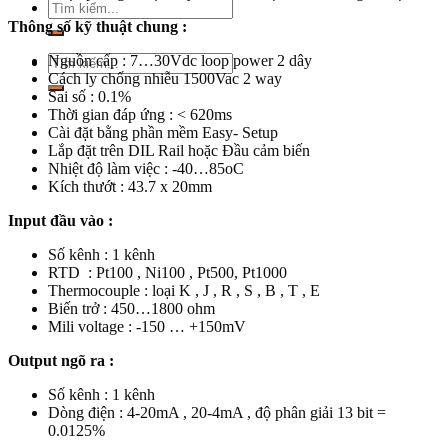
Tìm
kiếm:
Thông số kỹ thuật chung :
Nguồn cấp : 7…30Vdc loop power 2 dây
Tìm
Cách ly chống nhiễu 1500Vac 2 way
kiếm:
Sai số : 0.1%
Thời gian đáp ứng : < 620ms
Cài đặt bằng phần mềm Easy- Setup
Lắp đặt trên DIL Rail hoặc Đầu cảm biến
Nhiệt độ làm việc : -40…85oC
Kích thướt : 43.7 x 20mm
Input đầu vào :
Số kênh : 1 kênh
RTD : Pt100 , Ni100 , Pt500, Pt1000
Thermocouple : loại K , J , R , S , B , T , E
Biến trở : 450…1800 ohm
Mili voltage : -150 … +150mV
Output ngõ ra :
Số kênh : 1 kênh
Dòng điện : 4-20mA , 20-4mA , độ phân giải 13 bit =
0.0125%