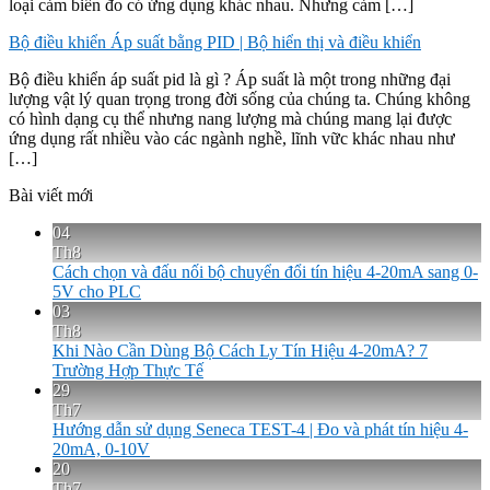
loại cảm biến đo có ứng dụng khác nhau. Nhưng cảm […]
Bộ điều khiển Áp suất bằng PID | Bộ hiển thị và điều khiển
Bộ điều khiển áp suất pid là gì ? Áp suất là một trong những đại
lượng vật lý quan trọng trong đời sống của chúng ta. Chúng không
có hình dạng cụ thể nhưng nang lượng mà chúng mang lại được
ứng dụng rất nhiều vào các ngành nghề, lĩnh vữc khác nhau như
[…]
Bài viết mới
04
Th8
Cách chọn và đấu nối bộ chuyển đổi tín hiệu 4-20mA sang 0-
5V cho PLC
03
Th8
Khi Nào Cần Dùng Bộ Cách Ly Tín Hiệu 4-20mA? 7
Trường Hợp Thực Tế
29
Th7
Hướng dẫn sử dụng Seneca TEST-4 | Đo và phát tín hiệu 4-
20mA, 0-10V
20
Th7