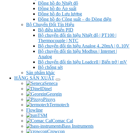
Đồng hồ đo Nhiệt độ
Đồng hồ đo Áp suất
Đồng hồ đo Lưu lượng
Đồng hồ đo Công suất – đo Dòng điện
Bộ Chuyển Đổi Tín Hiệu
Bộ điều khiển PID
Bộ chuyển đổi tín hiệu Nhiệt độ | PT100 |
Thermocouple | NTC
Bộ chuyển đổi tín hiệu Analog 4..20mA | 0..10V
Bộ chuyển đổi tín hiệu Modbus | Internet |
Analog
Bộ chuyển đổi tín hiệu Loadcell | Biến trở | mV
Bộ chống sét
Sản phẩm khác
HÃNG SẢN XUẤT
Seneca
Dinel
Georgin
Pixsys
Termotech
Flowline
TSM
Comac Cal
Bass Instruments
Crowcon