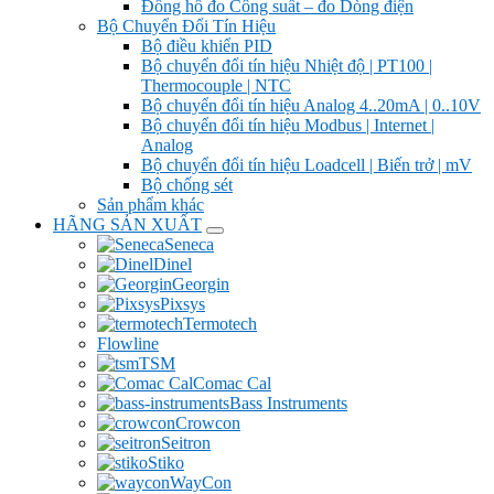
Đồng hồ đo Công suất – đo Dòng điện
Bộ Chuyển Đổi Tín Hiệu
Bộ điều khiển PID
Bộ chuyển đổi tín hiệu Nhiệt độ | PT100 |
Thermocouple | NTC
Bộ chuyển đổi tín hiệu Analog 4..20mA | 0..10V
Bộ chuyển đổi tín hiệu Modbus | Internet |
Analog
Bộ chuyển đổi tín hiệu Loadcell | Biến trở | mV
Bộ chống sét
Sản phẩm khác
HÃNG SẢN XUẤT
Seneca
Dinel
Georgin
Pixsys
Termotech
Flowline
TSM
Comac Cal
Bass Instruments
Crowcon
Seitron
Stiko
WayCon