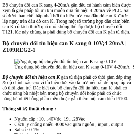
Bộ chuyển đổi can K sang 4-20mA gắn đầu củ hành cảm biến được
xem là giải pháp tối ưu khi muốn đưa tín hiệu 4-20mA về PLC. Sai
số được hạn chế thấp nhất bởi tín hiệu mV của đầu dò can K được
lắp ngay trên đầu dò can K. Trong một số trường hợp đầu cảm biến
can K có kích thướt quá nhỏ không thể lắp được bộ chuyển đổi
T121, lúc này chúng ta phải dùng bộ chuyển đổi can K gắn tủ điện.
Bộ chuyển đổi tín hiệu can K sang 0-10V;4-20mA |
Z109REG2-1
Ứng dụng bộ chuyển đổi tín hiệu can K sang 0-10V 4-20mA 
Bộ chuyển đổi tín hiệu can K
gắn tủ điện phải có thời gian đáp ứng
& độ chính xác cao vì tín hiệu đưa vào là mV nên rất dể bị sụt áp và
có thời gian trể. Đặc biệt các bộ chuyển đổi tín hiệu can K phải có
chức năng bù nhiệt bên trong bộ chuyển đổi hoặc phải có chức
năng bù nhiệt bằng phần mềm hoặc gắn thêm một cảm biến Pt100.
Thông số kỹ thuật chung :
Nguồn cấp : 10…40Vdc, 19…28Vac
Cách ly chống nhiễu 4000Vac giữa nguồn , input , output
Sai số : 0.1%