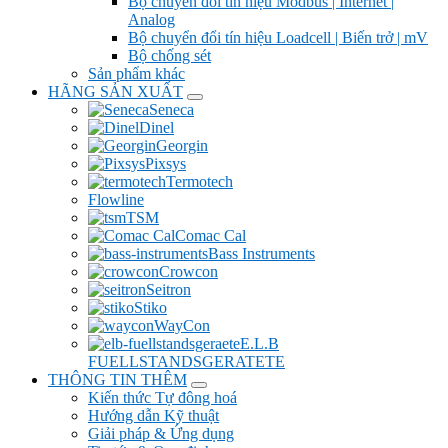
Bộ chuyển đổi tín hiệu Modbus | Internet |
Analog
Bộ chuyển đổi tín hiệu Loadcell | Biến trở | mV
Bộ chống sét
Sản phẩm khác
HÃNG SẢN XUẤT
Seneca
Dinel
Georgin
Pixsys
Termotech
Flowline
TSM
Comac Cal
Bass Instruments
Crowcon
Seitron
Stiko
WayCon
E.L.B
FUELLSTANDSGERATETE
THÔNG TIN THÊM
Kiến thức Tự đông hoá
Hướng dẫn Kỹ thuật
Giải pháp & Ứng dụng