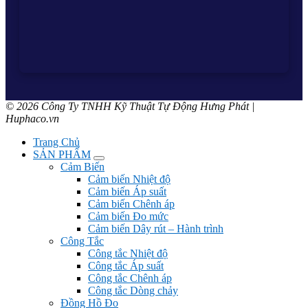
© 2026 Công Ty TNHH Kỹ Thuật Tự Động Hưng Phát |
Huphaco.vn
Trang Chủ
SẢN PHẨM
Cảm Biến
Cảm biến Nhiệt độ
Cảm biến Áp suất
Cảm biến Chênh áp
Cảm biến Đo mức
Cảm biến Dây rút – Hành trình
Công Tắc
Công tắc Nhiệt độ
Công tắc Áp suất
Công tắc Chênh áp
Công tắc Dòng chảy
Đồng Hồ Đo