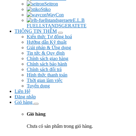
Seitron
Stiko
WayCon
E.L.B
FUELLSTANDSGERATETE
THÔNG TIN THÊM
Kiến thức Tự đông hoá
Hướng dẫn Kỹ thuật
Giải pháp & Ứng dụng
Tin tức & Quy định
Chính sách giao hàng
Chính sách bảo hành
Chính sách đổi trả
Hình thức thanh toán
Thời gian làm việc
Tuyển dụng
Liên Hệ
Đăng nhập
Giỏ hàng
Giỏ hàng
Chưa có sản phẩm trong giỏ hàng.