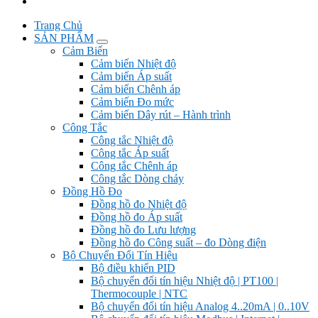
Trang Chủ
SẢN PHẨM
Cảm Biến
Cảm biến Nhiệt độ
Cảm biến Áp suất
Cảm biến Chênh áp
Cảm biến Đo mức
Cảm biến Dây rút – Hành trình
Công Tắc
Công tắc Nhiệt độ
Công tắc Áp suất
Công tắc Chênh áp
Công tắc Dòng chảy
Đồng Hồ Đo
Đồng hồ đo Nhiệt độ
Đồng hồ đo Áp suất
Đồng hồ đo Lưu lượng
Đồng hồ đo Công suất – đo Dòng điện
Bộ Chuyển Đổi Tín Hiệu
Bộ điều khiển PID
Bộ chuyển đổi tín hiệu Nhiệt độ | PT100 |
Thermocouple | NTC
Bộ chuyển đổi tín hiệu Analog 4..20mA | 0..10V