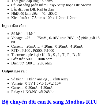
Thời gian đáp ứng : < 35ms
Cài đặt bằng phần mềm Easy- Setup hoặc DIP Switch
Lắp đặt trên DIL Rail tủ điện
Nhiệt độ làm việc : -40…60oC
Kích thướt : 17.5mm x 100 x 112mm112mm
Input đầu vào :
Số kênh : 1 kênh
Voltage : -75 …+75mV , 0-10V upto 20V , độ phân giải 15
bit
Current : -20mA … + 20ma , 0-20mA , 4-20mA
RTD : Pt100 , Pt500, Pt1000
Thermocouple loại : K , R , S , J , T , E , B , N
Biến trở : 500 … 100Kohm
Điện trở : 500 … 25K ohm
Output ngõ ra :
Số kênh : 1 kênh analog , 1 kênh relay
Voltage : 0-5V,1-5V,0-10V,2-10V
Current : 0-20mA , 4-20mA
Relay : 1 NO/NC với 24Vdc
Bộ chuyển đổi can K sang Modbus RTU