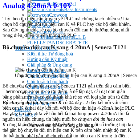
Comac Cal
Analog 4-20mA 0-10V
Bass Instruments
Crowcon
Tuỳ theo tín hiệu cần truyền về PLC mà chúng ta có nhiều sự lựa
Seitron
chọn bộ chuyển đổi tín hiệu can K về PLC hay các bộ điều khiển.
Stiko
Sau đây mình chia sẻ các bộ chuyển đổi can K thường dùng nhất
WayCon
trong điều khiển truyền thông về PLC.
E.L.B
FUELLSTANDSGERATETE
Bộ chuyển đổi can K sang 4-20mA | Seneca T121
THÔNG TIN THÊM
Kiến thức Tự đông hoá
Hướng dẫn Kỹ thuật
Giải pháp & Ứng dụng
Tin tức & Quy định
Ứng dụng bộ chuyển đổi tín hiệu can K sang 4-20mA | Seneca
Chính sách giao hàng
Chính sách bảo hành
Bộ chuyển đổi tín hiệu can K Seneca T121 gắn trên đầu cảm biến
Chính sách đổi trả
Thermocouple loại K có ưu điểm là dể lắp đặt, cài đặt đơn giản
Hình thức thanh toán
bằng phần mềm & có giá thành khá rẻ so với loại gắn trên tủ điện.
Thời gian làm việc
Bộ chuyển đổi tín hiệu can K
có 04 dây : 2 dây kết nối với cảm
Tuyển dụng
biến can K & hai dây kết nối với bộ đọc tín hiệu 4-20mA hoặc PLC.
Liên Hệ
Hai dây tín hiệu đưa về hầu hết là loại loop power 4-20mA tức là
Giỏ hàng
0
nguồn tín hiệu chung, tín hiệu nuôi
bo chuyen doi tin hieu can
K
cũng là tín hiệu output đưa về PLC. Trong một số trường hợp ko
Chưa có sản phẩm trong giỏ hàng.
thể gắn bộ chuyển đổi tín hiệu can K trên cảm biến nhiệt độ can K
thì bắt buộc phải gắn bộ chuyển đổi tín hiệu can K trong tủ điện .