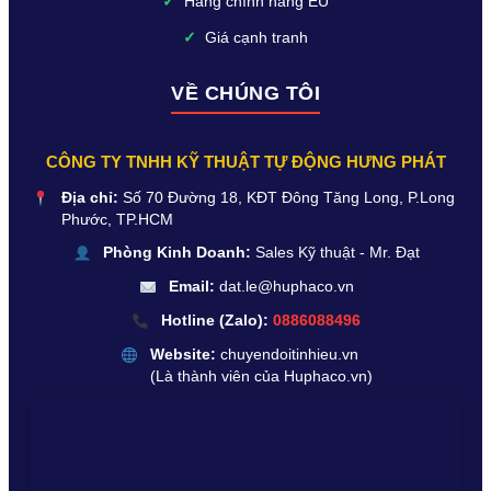
✓
Hàng chính hãng EU
✓
Giá cạnh tranh
VỀ CHÚNG TÔI
CÔNG TY TNHH KỸ THUẬT TỰ ĐỘNG HƯNG PHÁT
Địa chỉ:
Số 70 Đường 18, KĐT Đông Tăng Long, P.Long
Phước, TP.HCM
Phòng Kinh Doanh:
Sales Kỹ thuật - Mr. Đạt
Email:
dat.le@huphaco.vn
Hotline (Zalo):
0886088496
Website:
chuyendoitinhieu.vn
(Là thành viên của Huphaco.vn)