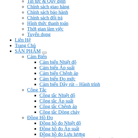
Tin tức & Quy định
Chính sách giao hàng
Chính sách bảo hành
Chính sách đổi trả
Hình thức thanh toán
Thời gian làm việc
Tuyển dụng
Liên Hệ
Trang Chủ
SẢN PHẨM
Cảm Biến
Cảm biến Nhiệt độ
Cảm biến Áp suất
Cảm biến Chênh áp
Cảm biến Đo mức
Cảm biến Dây rút – Hành trình
Công Tắc
Công tắc Nhiệt độ
Công tắc Áp suất
Công tắc Chênh áp
Công tắc Dòng chảy
Đồng Hồ Đo
Đồng hồ đo Nhiệt độ
Đồng hồ đo Áp suất
Đồng hồ đo Lưu lượng