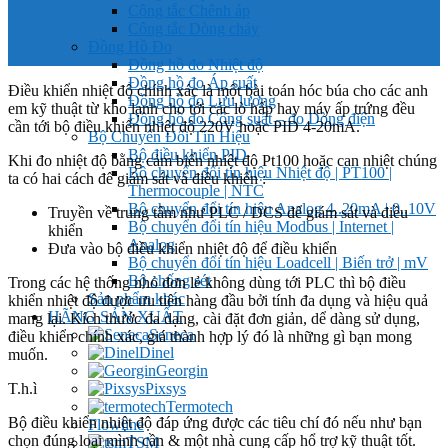
Công tắc Chênh áp
Công tắc Dòng chảy
Đồng Hồ Đo
Đồng hồ đo Nhiệt độ
Đồng hồ đo Áp suất
Điều khiển nhiệt độ chính xác là một bài toán hóc búa cho các anh
Đồng hồ đo Lưu lượng
em kỹ thuật từ kho lạnh cho tới các lò hấp hay máy ấp trứng đều
Đồng hồ đo Công suất – đo Dòng điện
cần tới bộ điều khiển nhiệt độ 220V hoặc PID 4-20mA.
Bộ Chuyển Đổi Tín Hiệu
Bộ điều khiển PID
Khi đo nhiệt độ bằng cảm biến nhiệt độ Pt100 hoặc can nhiệt chúng
Bộ chuyển đổi tín hiệu Nhiệt độ | PT100 |
ta có hai cách để giám sát và điều khiển :
Thermocouple | NTC
Bộ chuyển đổi tín hiệu Analog 4..20mA | 0..10V
Truyền về trung tâm như PLC / DCS để giám sát và điều
Bộ chuyển đổi tín hiệu Modbus | Internet |
khiển
Analog
Đưa vào bộ điều khiển nhiệt độ để điều khiển
Bộ chuyển đổi tín hiệu Loadcell | Biến trở | mV
Bộ chống sét
Trong các hệ thống nhỏ đơn lẻ không dùng tới PLC thì bộ điều
Sản phẩm khác
khiển nhiệt độ được ưu tiên hàng đầu bởi tính đa dụng và hiệu quả
HÃNG SẢN XUẤT
mang lại. Kích thước đa dạng, cài đặt đơn giản, dể dàng sử dụng,
Seneca
điều khiển chính xác, giá thành hợp lý đó là những gì bạn mong
Dinel
muốn.
Georgin
T.h.ì
Pixsys
Termotech
Bộ điều khiển nhiệt độ đáp ứng được các tiêu chí đó nếu như bạn
Flowline
chọn đúng loại mình cần & một nhà cung cấp hổ trợ kỹ thuật tốt.
TSM