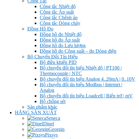
Công Tắc
Công tắc Nhiệt độ
Công tắc Áp suất
Công tắc Chênh áp
Công tắc Dòng chảy
Đồng Hồ Đo
Đồng hồ đo Nhiệt độ
Đồng hồ đo Áp suất
Đồng hồ đo Lưu lượng
Đồng hồ đo Công suất – đo Dòng điện
Bộ Chuyển Đổi Tín Hiệu
Bộ điều khiển PID
Bộ chuyển đổi tín hiệu Nhiệt độ | PT100 |
Thermocouple | NTC
Bộ chuyển đổi tín hiệu Analog 4..20mA | 0..10V
Bộ chuyển đổi tín hiệu Modbus | Internet |
Analog
Bộ chuyển đổi tín hiệu Loadcell | Biến trở | mV
Bộ chống sét
Sản phẩm khác
HÃNG SẢN XUẤT
Seneca
Dinel
Georgin
Pixsys