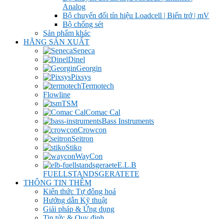
Analog
Bộ chuyển đổi tín hiệu Loadcell | Biến trở | mV
Bộ chống sét
Sản phẩm khác
HÃNG SẢN XUẤT
Seneca
Dinel
Georgin
Pixsys
Termotech
Flowline
TSM
Comac Cal
Bass Instruments
Crowcon
Seitron
Stiko
WayCon
E.L.B
FUELLSTANDSGERATETE
THÔNG TIN THÊM
Kiến thức Tự đông hoá
Hướng dẫn Kỹ thuật
Giải pháp & Ứng dụng
Tin tức & Quy định