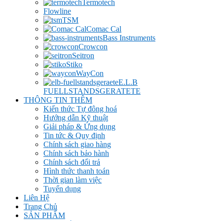
Termotech
Flowline
TSM
Comac Cal
Bass Instruments
Crowcon
Seitron
Stiko
WayCon
E.L.B
FUELLSTANDSGERATETE
THÔNG TIN THÊM
Kiến thức Tự đông hoá
Hướng dẫn Kỹ thuật
Giải pháp & Ứng dụng
Tin tức & Quy định
Chính sách giao hàng
Chính sách bảo hành
Chính sách đổi trả
Hình thức thanh toán
Thời gian làm việc
Tuyển dụng
Liên Hệ
Trang Chủ
SẢN PHẨM