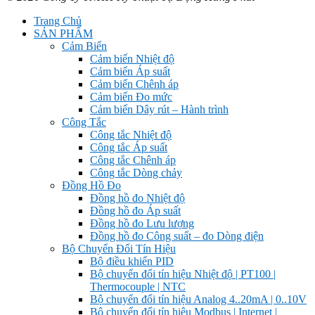
Trang Chủ
SẢN PHẨM
Cảm Biến
Cảm biến Nhiệt độ
Cảm biến Áp suất
Cảm biến Chênh áp
Cảm biến Đo mức
Cảm biến Dây rút – Hành trình
Công Tắc
Công tắc Nhiệt độ
Công tắc Áp suất
Công tắc Chênh áp
Công tắc Dòng chảy
Đồng Hồ Đo
Đồng hồ đo Nhiệt độ
Đồng hồ đo Áp suất
Đồng hồ đo Lưu lượng
Đồng hồ đo Công suất – đo Dòng điện
Bộ Chuyển Đổi Tín Hiệu
Bộ điều khiển PID
Bộ chuyển đổi tín hiệu Nhiệt độ | PT100 |
Thermocouple | NTC
Bộ chuyển đổi tín hiệu Analog 4..20mA | 0..10V
Bộ chuyển đổi tín hiệu Modbus | Internet |