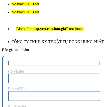
No block ID is set
No block ID is set
Block
"popup-yeu-cau-bao-gia"
not found
CÔNG TY TNHH KỸ THUẬT TỰ ĐỘNG HƯNG PHÁT
Báo giá sản phẩm
Họ và tên
Địa chỉ Email
Số điện thoại