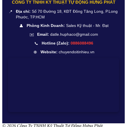
CÔNG TY TNHH KỸ THUẬT TỰ ĐỘNG HƯNG PHÁT
📍
Địa chỉ:
Số 70 Đường 18, KĐT Đông Tăng Long, P.Long
Phước, TP.HCM
👤
Phòng Kinh Doanh:
Sales Kỹ thuật - Mr. Đạt
✉️
Email:
datle.huphaco@gmail.com
📞
Hotline (Zalo):
0886088496
🌐
Website:
chuyendoitinhieu.vn
© 2026 Công Ty TNHH Kỹ Thuật Tự Động Hưng Phát