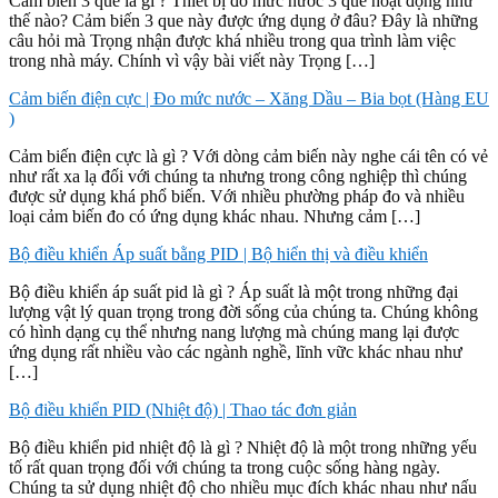
Cảm biến 3 que là gì ? Thiết bị đo mức nước 3 que hoạt động như
thế nào? Cảm biến 3 que này được ứng dụng ở đâu? Đây là những
câu hỏi mà Trọng nhận được khá nhiều trong qua trình làm việc
trong nhà máy. Chính vì vậy bài viết này Trọng […]
Cảm biến điện cực | Đo mức nước – Xăng Dầu – Bia bọt (Hàng EU
)
Cảm biến điện cực là gì ? Với dòng cảm biến này nghe cái tên có vẻ
như rất xa lạ đối với chúng ta nhưng trong công nghiệp thì chúng
được sử dụng khá phổ biến. Với nhiều phường pháp đo và nhiều
loại cảm biến đo có ứng dụng khác nhau. Nhưng cảm […]
Bộ điều khiển Áp suất bằng PID | Bộ hiển thị và điều khiển
Bộ điều khiển áp suất pid là gì ? Áp suất là một trong những đại
lượng vật lý quan trọng trong đời sống của chúng ta. Chúng không
có hình dạng cụ thể nhưng nang lượng mà chúng mang lại được
ứng dụng rất nhiều vào các ngành nghề, lĩnh vữc khác nhau như
[…]
Bộ điều khiển PID (Nhiệt độ) | Thao tác đơn giản
Bộ điều khiển pid nhiệt độ là gì ? Nhiệt độ là một trong những yếu
tố rất quan trọng đối với chúng ta trong cuộc sống hàng ngày.
Chúng ta sử dụng nhiệt độ cho nhiều mục đích khác nhau như nấu