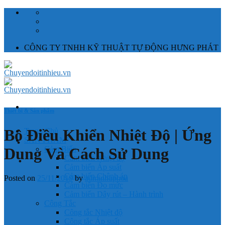
Skip
to
content
CÔNG TY TNHH KỸ THUẬT TỰ ĐỘNG HƯNG PHÁT
Thiết bị & Sản phẩm
Bộ Điều Khiển Nhiệt Độ | Ứng
Trang Chủ
SẢN PHẨM
Dụng Và Cách Sử Dụng
Cảm Biến
Cảm biến Nhiệt độ
Cảm biến Áp suất
Cảm biến Chênh áp
Posted on
25/11/2019
by
adminhuphoa
Cảm biến Đo mức
Cảm biến Dây rút – Hành trình
Công Tắc
Công tắc Nhiệt độ
Công tắc Áp suất