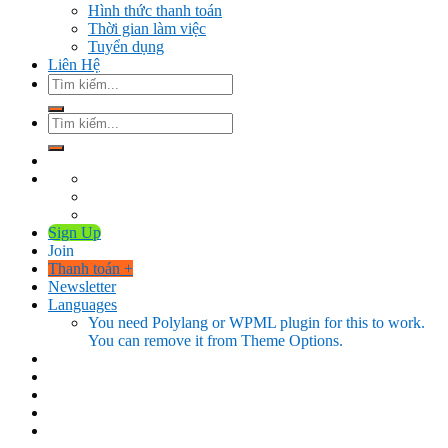
Hình thức thanh toán
Thời gian làm việc
Tuyển dụng
Liên Hệ
Tìm
kiếm:
Tìm
kiếm:
Sign Up
Join
Thanh toán
+
Newsletter
Languages
You need Polylang or WPML plugin for this to work.
You can remove it from Theme Options.