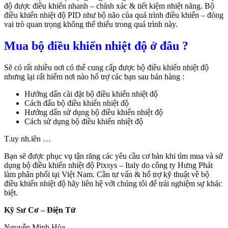
độ được điều khiển nhanh – chính xác & tiết kiệm nhiệt năng. Bộ
điều khiển nhiệt độ PID như bộ não của quá trình điều khiển – đóng
vai trò quan trọng không thể thiếu trong quá trình này.
Mua bộ điều khiển nhiệt độ ở đâu ?
Sẽ có rất nhiều nơi có thể cung cấp được bộ điều khiển nhiệt độ
nhưng lại rất hiếm nơi nào hổ trợ các bạn sau bán hàng :
Hướng dẩn cài đặt bộ điều khiển nhiệt độ
Cách đấu bộ điều khiển nhiệt độ
Hướng dẩn sử dụng bộ điều khiển nhiệt độ
Cách sử dụng bộ điều khiển nhiệt độ
T.uy nh.iên …
Bạn sẽ được phục vụ tận răng các yêu cầu cơ bản khi tìm mua và sử
dụng bộ điều khiển nhiệt độ Pixsys – Italy do công ty Hưng Phát
làm phân phối tại Việt Nam. Cần tư vấn & hổ trợ kỹ thuật về bộ
điều khiển nhiệt độ hãy liên hệ với chúng tôi để trải nghiệm sự khác
biệt.
Kỹ Sư Cơ – Điện Tử
Nguyễn Minh Hòa