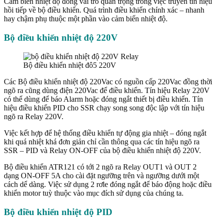
Cảm biến nhiệt độ đóng vai trò quan trọng trong việc truyền tín hiệu
hồi tiếp về bộ điều khiển. Quá trình điều khiển chính xác – nhanh
hay chậm phụ thuộc một phần vào cảm biến nhiệt độ.
Bộ điều khiển nhiệt độ 220V
Bộ điều khiển nhiệt đô5 220V
Các Bộ điều khiển nhiệt độ 220Vac có nguồn cấp 220Vac đồng thời
ngõ ra cũng dùng điện 220Vac để điều khiển. Tín hiệu Relay 220V
có thể dùng để báo Alarm hoặc đóng ngắt thiết bị điều khiển. Tín
hiệu điều khiển PID cho SSR chạy song song độc lập với tín hiệu
ngõ ra Relay 220V.
Việc kết hợp để hệ thống điều khiển tự động gia nhiệt – đóng ngắt
khi quá nhiệt khá đơn giản chỉ cần thông qua các tín hiệu ngõ ra
SSR – PID và Relay ON-OFF của bộ điều khiển nhiệt độ 220V.
Bộ điều khiển ATR121 có tới 2 ngõ ra Relay OUT1 và OUT 2
dạng ON-OFF 5A cho cài đặt ngưỡng trên và ngưỡng dưới một
cách dể dàng. Việc sử dụng 2 rơle đóng ngắt để báo động hoặc điều
khiển motor tuỳ thuộc vào mục đích sử dụng của chúng ta.
Bộ điều khiển nhiệt độ PID