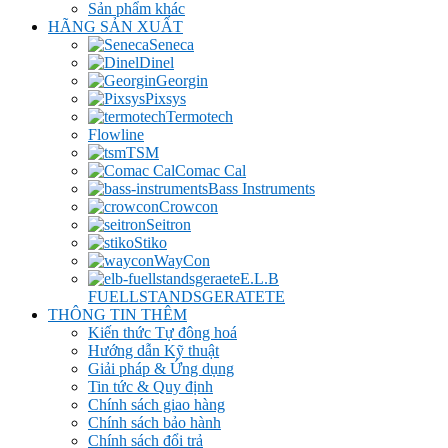
Sản phẩm khác
HÃNG SẢN XUẤT
Seneca
Dinel
Georgin
Pixsys
Termotech
Flowline
TSM
Comac Cal
Bass Instruments
Crowcon
Seitron
Stiko
WayCon
E.L.B
FUELLSTANDSGERATETE
THÔNG TIN THÊM
Kiến thức Tự đông hoá
Hướng dẫn Kỹ thuật
Giải pháp & Ứng dụng
Tin tức & Quy định
Chính sách giao hàng
Chính sách bảo hành
Chính sách đổi trả