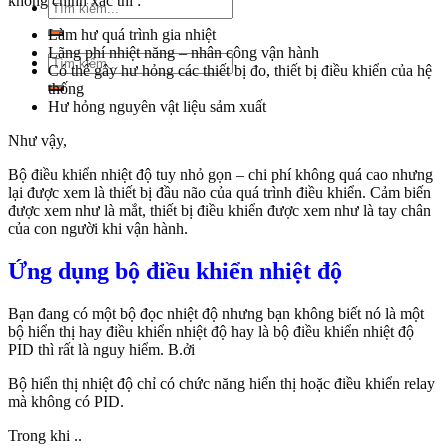
không chính xác thì :
Tìm
kiếm:
Làm hư quá trình gia nhiệt
Lãng phí nhiệt năng – nhân công vận hành
Tìm
Có thể gây hư hỏng các thiết bị đo, thiết bị điều khiển của hệ
kiếm:
thống
Hư hỏng nguyên vật liệu sảm xuất
Như vậy,
Bộ điều khiển nhiệt độ tuy nhỏ gọn – chi phí không quá cao nhưng
lại được xem là thiết bị đầu não của quá trình điều khiển. Cảm biến
được xem như là mắt, thiết bị điều khiển được xem như là tay chân
của con người khi vận hành.
Ứng dụng bộ điều khiển nhiệt độ
Bạn đang có một bộ đọc nhiệt độ nhưng bạn không biết nó là một
bộ hiển thị hay điều khiển nhiệt độ hay là bộ điều khiển nhiệt độ
PID thì rất là nguy hiểm. B.ởi
Bộ hiển thị nhiệt độ chỉ có chức năng hiển thị hoặc điều khiển relay
mà không có PID.
Trong khi ..