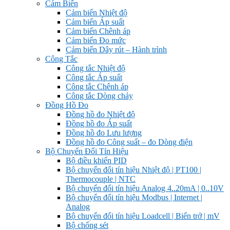
Cảm Biến
Cảm biến Nhiệt độ
Cảm biến Áp suất
Cảm biến Chênh áp
Cảm biến Đo mức
Cảm biến Dây rút – Hành trình
Công Tắc
Công tắc Nhiệt độ
Công tắc Áp suất
Công tắc Chênh áp
Công tắc Dòng chảy
Đồng Hồ Đo
Đồng hồ đo Nhiệt độ
Đồng hồ đo Áp suất
Đồng hồ đo Lưu lượng
Đồng hồ đo Công suất – đo Dòng điện
Bộ Chuyển Đổi Tín Hiệu
Bộ điều khiển PID
Bộ chuyển đổi tín hiệu Nhiệt độ | PT100 |
Thermocouple | NTC
Bộ chuyển đổi tín hiệu Analog 4..20mA | 0..10V
Bộ chuyển đổi tín hiệu Modbus | Internet |
Analog
Bộ chuyển đổi tín hiệu Loadcell | Biến trở | mV
Bộ chống sét