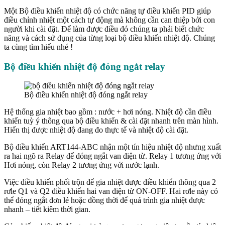
Một Bộ điều khiển nhiệt độ có chức năng tự điều khiển PID giúp
điều chỉnh nhiệt một cách tự động mà không cần can thiệp bởi con
người khi cài đặt. Để làm được điều đó chúng ta phải biết chức
năng và cách sử dụng của từng loại bộ điều khiển nhiệt độ. Chúng
ta cùng tìm hiểu nhé !
Bộ điều khiển nhiệt độ đóng ngắt relay
Bộ điều khiển nhiệt độ đóng ngắt relay
Hệ thống gia nhiệt bao gồm : nước + hơi nóng. Nhiệt độ cần điều
khiển tuỳ ý thông qua bộ điều khiển & cài đặt nhanh trên màn hình.
Hiển thị được nhiệt độ đang đo thực tế và nhiệt độ cài đặt.
Bộ điều khiển ART144-ABC nhận một tín hiệu nhiệt độ nhưng xuất
ra hai ngõ ra Relay để đóng ngắt van điện từ. Relay 1 tương ứng với
Hơi nóng, còn Relay 2 tương ứng với nước lạnh.
Việc điều khiển phối trộn để gia nhiệt được điều khiển thông qua 2
rơle Q1 và Q2 điều khiển hai van điện từ ON-OFF. Hai rơle này có
thể đóng ngắt đơn lẻ hoặc đồng thời để quá trình gia nhiệt được
nhanh – tiết kiêm thời gian.