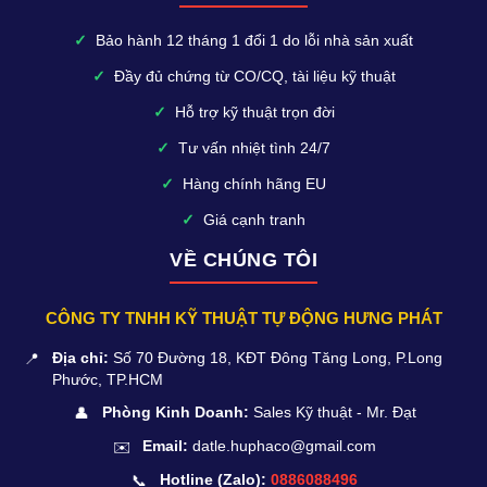
✓
Bảo hành 12 tháng 1 đổi 1 do lỗi nhà sản xuất
✓
Đầy đủ chứng từ CO/CQ, tài liệu kỹ thuật
✓
Hỗ trợ kỹ thuật trọn đời
✓
Tư vấn nhiệt tình 24/7
✓
Hàng chính hãng EU
✓
Giá cạnh tranh
VỀ CHÚNG TÔI
CÔNG TY TNHH KỸ THUẬT TỰ ĐỘNG HƯNG PHÁT
📍
Địa chỉ:
Số 70 Đường 18, KĐT Đông Tăng Long, P.Long
Phước, TP.HCM
👤
Phòng Kinh Doanh:
Sales Kỹ thuật - Mr. Đạt
✉️
Email:
datle.huphaco@gmail.com
📞
Hotline (Zalo):
0886088496