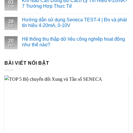
Khi Nào Cần Dùng Bộ Cách Ly Tín Hiệu 4-20mA?
03
7 Trường Hợp Thực Tế
Th8
Hướng dẫn sử dụng Seneca TEST-4 | Đo và phát
29
tín hiệu 4-20mA, 0-10V
Th7
Hệ thống thu thập dữ liệu công nghiệp hoạt động
20
như thế nào?
Th7
BÀI VIẾT NỔI BẬT