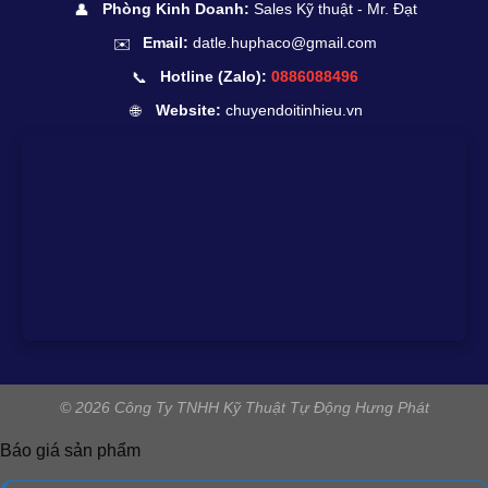
👤
Phòng Kinh Doanh:
Sales Kỹ thuật - Mr. Đạt
✉️
Email:
datle.huphaco@gmail.com
📞
Hotline (Zalo):
0886088496
🌐
Website:
chuyendoitinhieu.vn
© 2026 Công Ty TNHH Kỹ Thuật Tự Động Hưng Phát
Báo giá sản phẩm