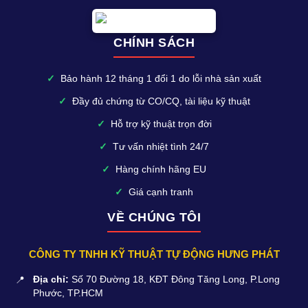
CHÍNH SÁCH
✓
Bảo hành 12 tháng 1 đổi 1 do lỗi nhà sản xuất
✓
Đầy đủ chứng từ CO/CQ, tài liệu kỹ thuật
✓
Hỗ trợ kỹ thuật trọn đời
✓
Tư vấn nhiệt tình 24/7
✓
Hàng chính hãng EU
✓
Giá cạnh tranh
VỀ CHÚNG TÔI
CÔNG TY TNHH KỸ THUẬT TỰ ĐỘNG HƯNG PHÁT
📍
Địa chỉ:
Số 70 Đường 18, KĐT Đông Tăng Long, P.Long
Phước, TP.HCM