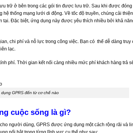
u trữ ở bên trong các gói tin được lưu trữ. Sau khi được đóng
g hệ thống mạng lưới di động. Về tốc độ truyền, chúng cải thiện
 tại. Đặc biệt, ứng dụng này được yêu thích nhiều bởi khả năn
an, chi phí và nỗ lực trong công việc. Bạn có thể dễ dàng truy
iên lạc.
ính phí. Thời gian kết nối càng nhiều mức phí khách hàng trả s
 dụng GPRS đến từ cơ chế nào
g cuộc sống là gì?
 cho người dùng, GPRS được ứng dụng một cách rộng rãi và li
ụng nổi bật trong từng lĩnh vực cụ thể như sau: