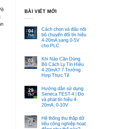
Về
BÀI VIẾT MỚI
i
ận
Cách chọn và đấu nối
04
bộ chuyển đổi tín hiệu
Th8
4-20mA sang 0-5V
cho PLC
Khi Nào Cần Dùng
03
Bộ Cách Ly Tín Hiệu
Th8
4-20mA? 7 Trường
Hợp Thực Tế
Hướng dẫn sử dụng
29
Seneca TEST-4 | Đo
Th7
và phát tín hiệu 4-
20mA, 0-10V
Hệ thống thu thập dữ
20
liệu công nghiệp hoạt
Th7