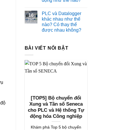
động như thế nào?
PLC và Datalogger
16
khác nhau như thế
Th7
nào? Có thay thế
được nhau không?
BÀI VIẾT NỔI BẬT
vụ
[TOP5] Bộ chuyển đổi
 độ
Xung và Tần số Seneca
cho PLC và Hệ thống Tự
động hóa Công nghiệp
Khám phá Top 5 bộ chuyển