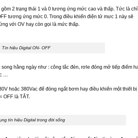
số gồm 2 trạng thái 1 và 0 tương ứng mức cao và thấp. Tức là chỉ
FF tương ứng mức 0. Trong điều khiển điện tử mưc 1 này sẽ
ứng với OV hay còn gọi là mức thấp.
Tín hiệu Digital ON- OFF
ộc song hằng ngày như : công tắc đèn, rơle đóng mở tiếp điểm h
ớc …
p 230V hoặc 380Vac để đóng ngắt bơm hay điều khiển một thiết bị
= OFF là TẮT.
ng tín hiệu Digital trong đời sống