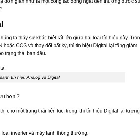
hoạ đơn giản như là một công tắc đóng ngắt đèn thường được s
 ?
l
húng ta thấy sự khác biệt rất lớn giữa hai loại tín hiệu này. Tro
hoặc COS và thay đổi bất kỳ, thì tín hiệu Digital lại tăng giảm
eo trạng thái ban đầu.
sánh tín hiệu Analog và Digital
 ưu hơn ?
ị cho một trạng thái liên tục, trong khi tín hiệu Digital lại tượng
 loại inverter và máy lạnh thông thường.