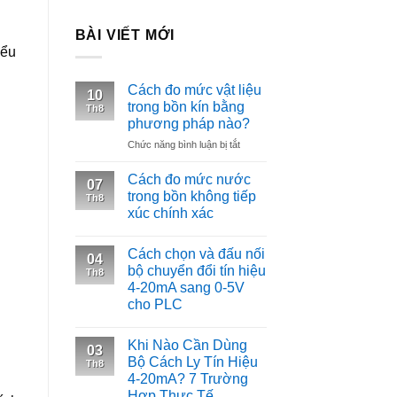
BÀI VIẾT MỚI
iểu
Cách đo mức vật liệu
10
trong bồn kín bằng
Th8
phương pháp nào?
ở
Chức năng bình luận bị tắt
Cách
đo
Cách đo mức nước
07
mức
trong bồn không tiếp
Th8
vật
xúc chính xác
liệu
trong
bồn
Cách chọn và đấu nối
04
kín
bộ chuyển đổi tín hiệu
Th8
bằng
4-20mA sang 0-5V
phương
cho PLC
pháp
nào?
Khi Nào Cần Dùng
03
Bộ Cách Ly Tín Hiệu
Th8
4-20mA? 7 Trường
Hợp Thực Tế