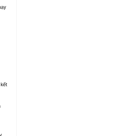
hạy
 kết
n
y