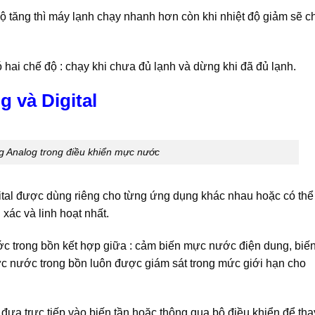
 độ tăng thì máy lạnh chạy nhanh hơn còn khi nhiệt độ giảm sẽ c
 hai chế độ : chạy khi chưa đủ lạnh và dừng khi đã đủ lạnh.
g và Digital
 Analog trong điều khiển mực nước
igital được dùng riêng cho từng ứng dụng khác nhau hoặc có thể
xác và linh hoạt nhất.
 trong bồn kết hợp giữa : cảm biến mực nước điện dung, biế
c nước trong bồn luôn được giám sát trong mức giới hạn cho
ưa trực tiếp vào biến tần hoặc thông qua bộ điều khiển để tha