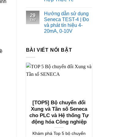
ính
Hướng dẫn sử dụng
29
Seneca TEST-4 | Đo
Th7
và phát tín hiệu 4-
20mA, 0-10V
BÀI VIẾT NỔI BẬT
về
[TOP5] Bộ chuyển đổi
Xung và Tần số Seneca
cho PLC và Hệ thống Tự
động hóa Công nghiệp
Khám phá Top 5 bộ chuyển