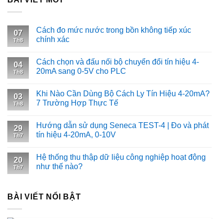
Cách đo mức nước trong bồn không tiếp xúc
07
chính xác
Th8
Cách chọn và đấu nối bộ chuyển đổi tín hiệu 4-
04
20mA sang 0-5V cho PLC
Th8
Khi Nào Cần Dùng Bộ Cách Ly Tín Hiệu 4-20mA?
03
7 Trường Hợp Thực Tế
Th8
Hướng dẫn sử dụng Seneca TEST-4 | Đo và phát
29
tín hiệu 4-20mA, 0-10V
Th7
Hệ thống thu thập dữ liệu công nghiệp hoạt động
20
như thế nào?
Th7
BÀI VIẾT NỔI BẬT