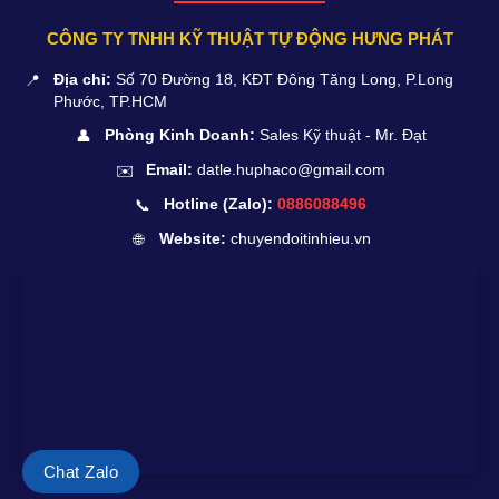
CÔNG TY TNHH KỸ THUẬT TỰ ĐỘNG HƯNG PHÁT
📍
Địa chỉ:
Số 70 Đường 18, KĐT Đông Tăng Long, P.Long
Phước, TP.HCM
👤
Phòng Kinh Doanh:
Sales Kỹ thuật - Mr. Đạt
✉️
Email:
datle.huphaco@gmail.com
📞
Hotline (Zalo):
0886088496
🌐
Website:
chuyendoitinhieu.vn
Chat Zalo