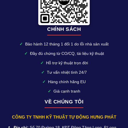
CHÍNH SÁCH
✓
Bảo hành 12 tháng 1 đổi 1 do lỗi nhà sản xuất
✓
Đầy đủ chứng từ CO/CQ, tài liệu kỹ thuật
✓
Hỗ trợ kỹ thuật trọn đời
✓
Tư vấn nhiệt tình 24/7
✓
Hàng chính hãng EU
✓
Giá cạnh tranh
VỀ CHÚNG TÔI
CÔNG TY TNHH KỸ THUẬT TỰ ĐỘNG HƯNG PHÁT
📍
Địa chỉ:
Số 70 Đường 18, KĐT Đông Tăng Long, P.Long