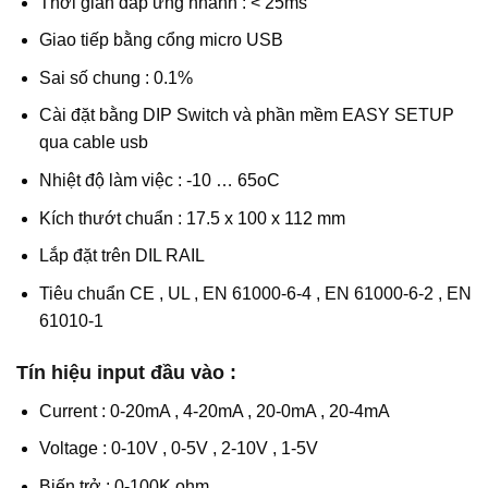
Thời gian đáp ứng nhanh : < 25ms
Giao tiếp bằng cổng micro USB
Sai số chung : 0.1%
Cài đặt bằng DIP Switch và phần mềm EASY SETUP
qua cable usb
Nhiệt độ làm việc : -10 … 65oC
Kích thướt chuẩn : 17.5 x 100 x 112 mm
Lắp đặt trên DIL RAIL
Tiêu chuẩn CE , UL , EN 61000-6-4 , EN 61000-6-2 , EN
61010-1
Tín hiệu input đầu vào :
Current : 0-20mA , 4-20mA , 20-0mA , 20-4mA
Voltage : 0-10V , 0-5V , 2-10V , 1-5V
Biến trở : 0-100K ohm