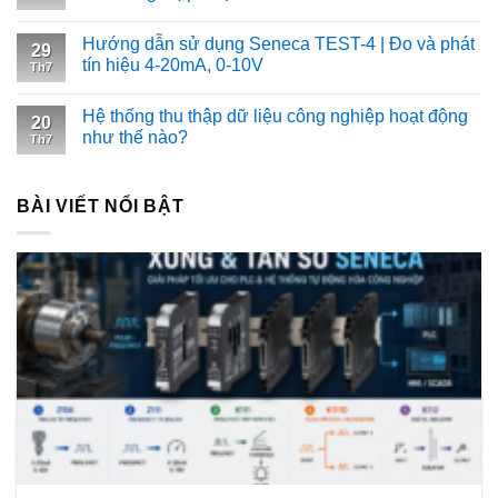
Hướng dẫn sử dụng Seneca TEST-4 | Đo và phát
29
tín hiệu 4-20mA, 0-10V
Th7
Hệ thống thu thập dữ liệu công nghiệp hoạt động
20
như thế nào?
Th7
BÀI VIẾT NỔI BẬT