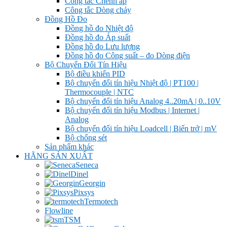
Công tắc Chênh áp
Công tắc Dòng chảy
Đồng Hồ Đo
Đồng hồ đo Nhiệt độ
Đồng hồ đo Áp suất
Đồng hồ đo Lưu lượng
Đồng hồ đo Công suất – đo Dòng điện
Bộ Chuyển Đổi Tín Hiệu
Bộ điều khiển PID
Bộ chuyển đổi tín hiệu Nhiệt độ | PT100 |
Thermocouple | NTC
Bộ chuyển đổi tín hiệu Analog 4..20mA | 0..10V
Bộ chuyển đổi tín hiệu Modbus | Internet |
Analog
Bộ chuyển đổi tín hiệu Loadcell | Biến trở | mV
Bộ chống sét
Sản phẩm khác
HÃNG SẢN XUẤT
Seneca
Dinel
Georgin
Pixsys
Termotech
Flowline
TSM