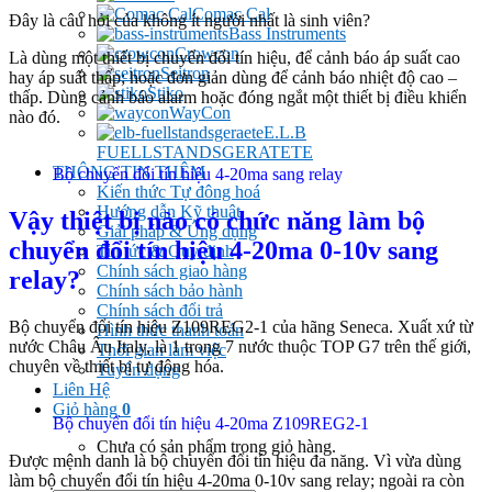
Comac Cal
Đây là câu hỏi của không ít người nhất là sinh viên?
Bass Instruments
Crowcon
Là dùng một thiết bị chuyển đổi tín hiệu, để cảnh báo áp suất cao
Seitron
hay áp suất thấp; hoặc đơn giản dùng để cảnh báo nhiệt độ cao –
Stiko
thấp. Dùng cảnh báo alarm hoặc đóng ngắt một thiết bị điều khiển
WayCon
nào đó.
E.L.B
FUELLSTANDSGERATETE
THÔNG TIN THÊM
Bộ chuyển đổi tín hiệu 4-20ma sang relay
Kiến thức Tự đông hoá
Hướng dẫn Kỹ thuật
Vậy thiệt bị nào có chức năng làm bộ
Giải pháp & Ứng dụng
chuyển đổi tín hiệu 4-20ma 0-10v sang
Tin tức & Quy định
Chính sách giao hàng
relay?
Chính sách bảo hành
Chính sách đổi trả
Bộ chuyển đổi tín hiệu Z109REG2-1 của hãng Seneca. Xuất xứ từ
Hình thức thanh toán
nước Châu Âu Italy, là 1 trong 7 nước thuộc TOP G7 trên thế giới,
Thời gian làm việc
chuyên về thiết bị tự động hóa.
Tuyển dụng
Liên Hệ
Giỏ hàng
0
Bộ chuyển đổi tín hiệu 4-20ma Z109REG2-1
Chưa có sản phẩm trong giỏ hàng.
Được mệnh danh là bộ chuyển đổi tín hiệu đa năng. Vì vừa dùng
làm bộ chuyển đổi tín hiệu 4-20ma 0-10v sang relay; ngoài ra còn