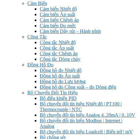
Cảm Biến
Cảm biến Nhiệt độ
Cảm biến Áp suất
Cảm biến Chênh áp
Cảm biến Đo mức
Cảm biến Dây rút – Hành trình
Công Tắc
Công tắc Nhiệt độ
Công tắc Áp suất
Công tắc Chênh áp
Công tắc Dòng chảy
Đồng Hồ Đo
Đồng hồ đo Nhiệt độ
Đồng hồ đo Áp suất
Đồng hồ đo Lưu lượng
Đồng hồ đo Công suất – đo Dòng điện
Bộ Chuyển Đổi Tín Hiệu
Bộ điều khiển PID
Bộ chuyển đổi tín hiệu Nhiệt độ | PT100 |
Thermocouple | NTC
Bộ chuyển đổi tín hiệu Analog 4..20mA | 0..10V
Bộ chuyển đổi tín hiệu Modbus | Internet |
Analog
Bộ chuyển đổi tín hiệu Loadcell | Biến trở | mV
Bộ chống sét