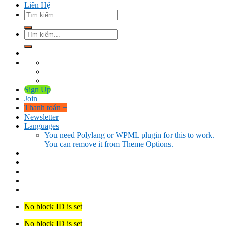
Liên Hệ
Tìm
kiếm:
Tìm
kiếm:
Sign Up
Join
Thanh toán
+
Newsletter
Languages
You need Polylang or WPML plugin for this to work.
You can remove it from Theme Options.
No block ID is set
No block ID is set