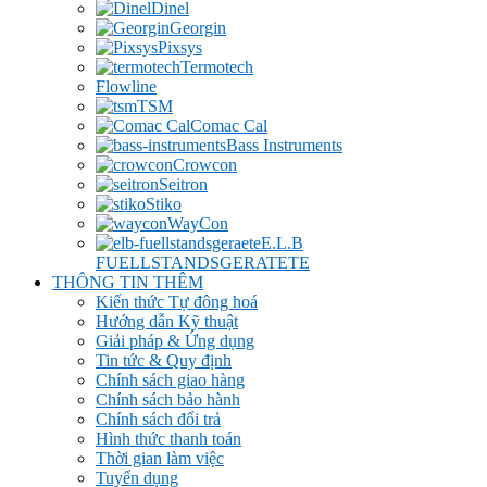
Dinel
Georgin
Pixsys
Termotech
Flowline
TSM
Comac Cal
Bass Instruments
Crowcon
Seitron
Stiko
WayCon
E.L.B
FUELLSTANDSGERATETE
THÔNG TIN THÊM
Kiến thức Tự đông hoá
Hướng dẫn Kỹ thuật
Giải pháp & Ứng dụng
Tin tức & Quy định
Chính sách giao hàng
Chính sách bảo hành
Chính sách đổi trả
Hình thức thanh toán
Thời gian làm việc
Tuyển dụng