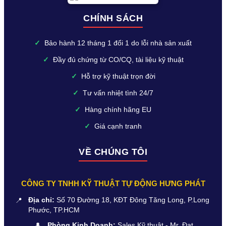
CHÍNH SÁCH
✓
Bảo hành 12 tháng 1 đổi 1 do lỗi nhà sản xuất
✓
Đầy đủ chứng từ CO/CQ, tài liệu kỹ thuật
✓
Hỗ trợ kỹ thuật trọn đời
✓
Tư vấn nhiệt tình 24/7
✓
Hàng chính hãng EU
✓
Giá cạnh tranh
VỀ CHÚNG TÔI
CÔNG TY TNHH KỸ THUẬT TỰ ĐỘNG HƯNG PHÁT
📍
Địa chỉ:
Số 70 Đường 18, KĐT Đông Tăng Long, P.Long
Phước, TP.HCM
👤
Phòng Kinh Doanh:
Sales Kỹ thuật - Mr. Đạt