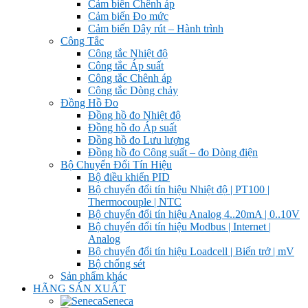
Cảm biến Chênh áp
Cảm biến Đo mức
Cảm biến Dây rút – Hành trình
Công Tắc
Công tắc Nhiệt độ
Công tắc Áp suất
Công tắc Chênh áp
Công tắc Dòng chảy
Đồng Hồ Đo
Đồng hồ đo Nhiệt độ
Đồng hồ đo Áp suất
Đồng hồ đo Lưu lượng
Đồng hồ đo Công suất – đo Dòng điện
Bộ Chuyển Đổi Tín Hiệu
Bộ điều khiển PID
Bộ chuyển đổi tín hiệu Nhiệt độ | PT100 |
Thermocouple | NTC
Bộ chuyển đổi tín hiệu Analog 4..20mA | 0..10V
Bộ chuyển đổi tín hiệu Modbus | Internet |
Analog
Bộ chuyển đổi tín hiệu Loadcell | Biến trở | mV
Bộ chống sét
Sản phẩm khác
HÃNG SẢN XUẤT
Seneca