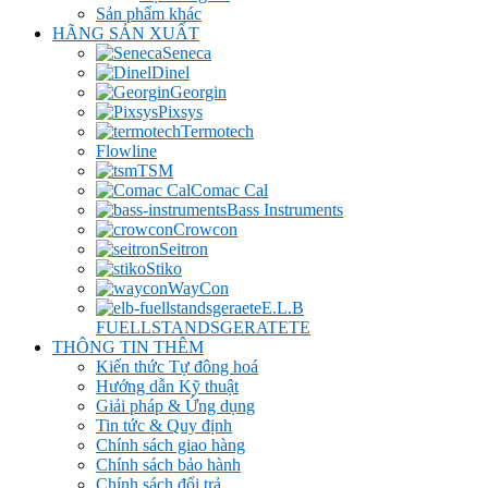
Sản phẩm khác
HÃNG SẢN XUẤT
Seneca
Dinel
Georgin
Pixsys
Termotech
Flowline
TSM
Comac Cal
Bass Instruments
Crowcon
Seitron
Stiko
WayCon
E.L.B
FUELLSTANDSGERATETE
THÔNG TIN THÊM
Kiến thức Tự đông hoá
Hướng dẫn Kỹ thuật
Giải pháp & Ứng dụng
Tin tức & Quy định
Chính sách giao hàng
Chính sách bảo hành
Chính sách đổi trả