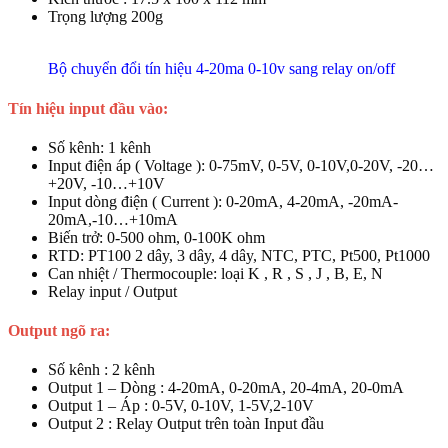
Trọng lượng 200g
Bộ chuyển đổi tín hiệu 4-20ma 0-10v sang relay on/off
Tín hiệu input đầu vào:
Số kênh: 1 kênh
Input điện áp ( Voltage ): 0-75mV, 0-5V, 0-10V,0-20V, -20…
+20V, -10…+10V
Input dòng điện ( Current ): 0-20mA, 4-20mA, -20mA-
20mA,-10…+10mA
Biến trở: 0-500 ohm, 0-100K ohm
RTD: PT100 2 dây, 3 dây, 4 dây, NTC, PTC, Pt500, Pt1000
Can nhiệt / Thermocouple: loại K , R , S , J , B, E, N
Relay input / Output
Output ngõ ra:
Số kênh : 2 kênh
Output 1 – Dòng : 4-20mA, 0-20mA, 20-4mA, 20-0mA
Output 1 – Áp : 0-5V, 0-10V, 1-5V,2-10V
Output 2 : Relay Output trên toàn Input đầu