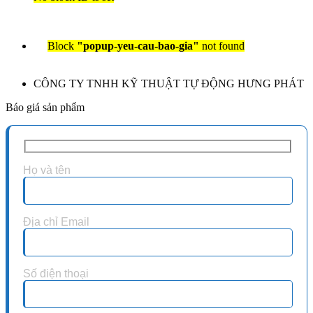
Block
"popup-yeu-cau-bao-gia"
not found
CÔNG TY TNHH KỸ THUẬT TỰ ĐỘNG HƯNG PHÁT
Báo giá sản phẩm
Họ và tên
Địa chỉ Email
Số điện thoại