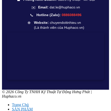
✉️
Email:
dat.le@huphaco.vn
📞
Hotline (Zalo):
0886088496
🌐
Website:
chuyendoitinhieu.vn
(Là thành viên của Huphaco.vn)
© 2026 Công Ty TNHH Kỹ Thuật Tự Động Hưng Phát |
Huphaco.vn
Trang Chủ
SẢN PHẨM