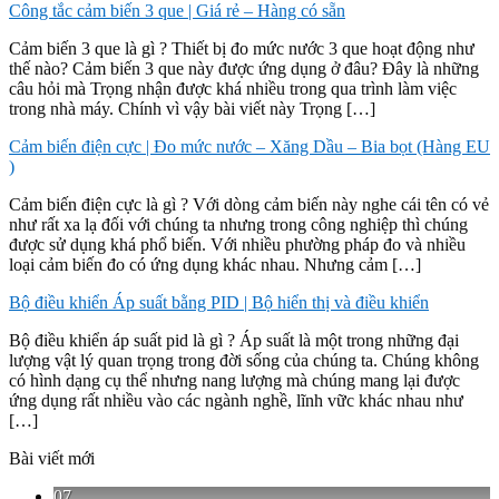
Công tắc cảm biến 3 que | Giá rẻ – Hàng có sẵn
Cảm biến 3 que là gì ? Thiết bị đo mức nước 3 que hoạt động như
thế nào? Cảm biến 3 que này được ứng dụng ở đâu? Đây là những
câu hỏi mà Trọng nhận được khá nhiều trong qua trình làm việc
trong nhà máy. Chính vì vậy bài viết này Trọng […]
Cảm biến điện cực | Đo mức nước – Xăng Dầu – Bia bọt (Hàng EU
)
Cảm biến điện cực là gì ? Với dòng cảm biến này nghe cái tên có vẻ
như rất xa lạ đối với chúng ta nhưng trong công nghiệp thì chúng
được sử dụng khá phổ biến. Với nhiều phường pháp đo và nhiều
loại cảm biến đo có ứng dụng khác nhau. Nhưng cảm […]
Bộ điều khiển Áp suất bằng PID | Bộ hiển thị và điều khiển
Bộ điều khiển áp suất pid là gì ? Áp suất là một trong những đại
lượng vật lý quan trọng trong đời sống của chúng ta. Chúng không
có hình dạng cụ thể nhưng nang lượng mà chúng mang lại được
ứng dụng rất nhiều vào các ngành nghề, lĩnh vữc khác nhau như
[…]
Bài viết mới
07