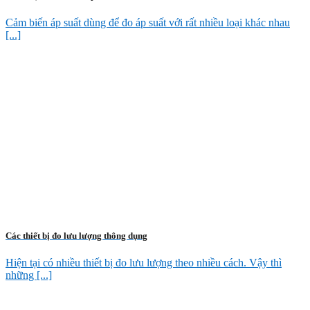
Cảm biến áp suất dùng để đo áp suất với rất nhiều loại khác nhau
[...]
Các thiết bị đo lưu lượng thông dụng
Hiện tại có nhiều thiết bị đo lưu lượng theo nhiều cách. Vậy thì
những [...]