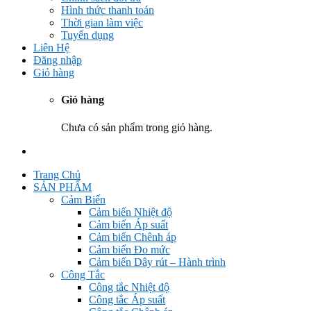
Hình thức thanh toán
Thời gian làm việc
Tuyển dụng
Liên Hệ
Đăng nhập
Giỏ hàng
Giỏ hàng
Chưa có sản phẩm trong giỏ hàng.
Trang Chủ
SẢN PHẨM
Cảm Biến
Cảm biến Nhiệt độ
Cảm biến Áp suất
Cảm biến Chênh áp
Cảm biến Đo mức
Cảm biến Dây rút – Hành trình
Công Tắc
Công tắc Nhiệt độ
Công tắc Áp suất