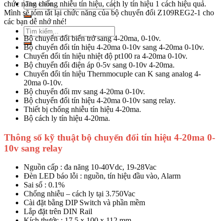
Tìm
chức năng chống nhiễu tín hiệu, cách ly tín hiệu 1 cách hiệu quả.
kiếm:
Mình sẽ tóm tắt lại chức năng của bộ chuyển đổi Z109REG2-1 cho
các bạn dễ nhớ nhé!
Tìm
Bộ chuyển đổi biến trở sang 4-20ma, 0-10v.
kiếm:
Bộ chuyển đổi tín hiệu 4-20ma 0-10v sang 4-20ma 0-10v.
Chuyển đổi tín hiệu nhiệt độ pt100 ra 4-20ma 0-10v.
Bộ chuyển đổi điện áp 0-5v sang 0-10v 4-20ma.
Chuyển đổi tín hiệu Thernmocuple can K sang analog 4-
20ma 0-10v.
Bộ chuyển đổi mv sang 4-20ma 0-10v.
Bộ chuyển đổi tín hiệu 4-20ma 0-10v sang relay.
Thiết bị chống nhiễu tín hiệu 4-20ma.
Bộ cách ly tín hiệu 4-20ma.
Thông số kỹ thuật bộ chuyển đổi tín hiệu 4-20ma 0-
10v sang relay
Nguồn cấp : đa năng 10-40Vdc, 19-28Vac
Đèn LED báo lỗi : nguồn, tín hiệu đầu vào, Alarm
Sai số : 0.1%
Chống nhiễu – cách ly tại 3.750Vac
Cài đặt bằng DIP Switch và phần mềm
Lắp đặt trên DIN Rail
Kích thước : 17.5 x 100 x 112 mm