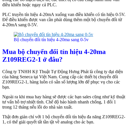
điều khiển hoặc ngay cả PLC.
PLC truyền tín hiệu 4-20mA xuống van điều khiển có tín hiệu 0-5V.
Để điều khiển được van cần phải dùng thêm một bộ chuyển đổi từ
4-20mA sang 0-5V.
Bộ chuyển đổi tín hiệu 4-20ma sang 0-5v
Mua bộ chuyển đổi tín hiệu 4-20ma
Z109REG2-1 ở đâu?
Công ty TNHH Kỹ Thuật Tự Động Hưng Phát là công ty đại diện
của hãng Seneca tại Việt Nam. Cung cấp các thiết bị chuyển đổi
Z109REG2-1, hàng luôn có sẵn số lượng lớn để phục vụ cho các
bạn.
Ngoài ra khi mua hay hàng sẽ được các bạn sales cũng như kỹ thuật
tư vấn hỗ trợ nhiệt tình. Chế độ bảo hành nhanh chống, 1 đổi 1
trong 12 tháng nếu lỗi do nhà sản xuất.
Thật đơn giản chỉ với 1 bộ chuyển đổi tín hiệu đa năng Z109REG2-
1, có thể giải quyết tất tần tật về analog cho ác bạn.