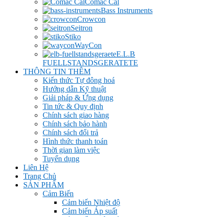
Comac Cal
Bass Instruments
Crowcon
Seitron
Stiko
WayCon
E.L.B
FUELLSTANDSGERATETE
THÔNG TIN THÊM
Kiến thức Tự đông hoá
Hướng dẫn Kỹ thuật
Giải pháp & Ứng dụng
Tin tức & Quy định
Chính sách giao hàng
Chính sách bảo hành
Chính sách đổi trả
Hình thức thanh toán
Thời gian làm việc
Tuyển dụng
Liên Hệ
Trang Chủ
SẢN PHẨM
Cảm Biến
Cảm biến Nhiệt độ
Cảm biến Áp suất