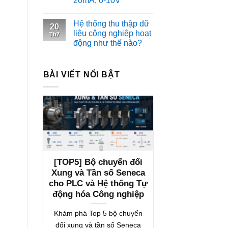
20mA, 0-10V
Hệ thống thu thập dữ
20
liệu công nghiệp hoạt
Th7
động như thế nào?
BÀI VIẾT NỔI BẬT
[TOP5] Bộ chuyển đổi
Xung và Tần số Seneca
cho PLC và Hệ thống Tự
động hóa Công nghiệp
Khám phá Top 5 bộ chuyển
đổi xung và tần số Seneca