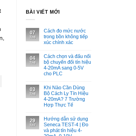
t
BÀI VIẾT MỚI
m
Cách đo mức nước
07
trong bồn không tiếp
n,
Th8
xúc chính xác
Cách chọn và đấu nối
04
bộ chuyển đổi tín hiệu
Th8
4-20mA sang 0-5V
cho PLC
Khi Nào Cần Dùng
03
Bộ Cách Ly Tín Hiệu
Th8
4-20mA? 7 Trường
Hợp Thực Tế
Hướng dẫn sử dụng
29
Seneca TEST-4 | Đo
Th7
và phát tín hiệu 4-