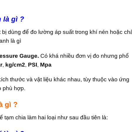
 là gì ?
ết bị dùng để đo lường áp suất trong khí nén hoặc ch
anh là gì
essure Gauge.
Có khá nhiều đơn vị đo nhưng phổ
r
,
kg/cm2
,
PSI
,
Mpa
kích thước và vật liệu khác nhau, tùy thuộc vào ứng
o phù hợp.
à gì ?
 tạm chia làm hai loại như sau đầu tiên là: