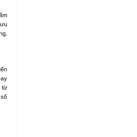
hấm
lưu
ng,
iến
uay
 từ
 số