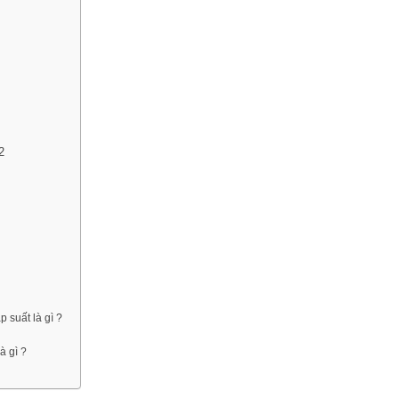
2
 suất là gì ?
à gì ?