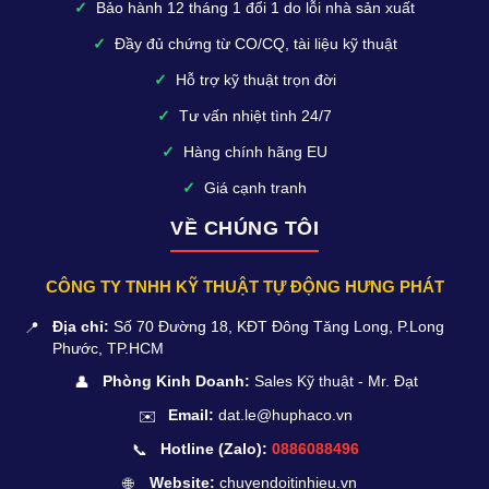
✓
Bảo hành 12 tháng 1 đổi 1 do lỗi nhà sản xuất
✓
Đầy đủ chứng từ CO/CQ, tài liệu kỹ thuật
✓
Hỗ trợ kỹ thuật trọn đời
✓
Tư vấn nhiệt tình 24/7
✓
Hàng chính hãng EU
✓
Giá cạnh tranh
VỀ CHÚNG TÔI
CÔNG TY TNHH KỸ THUẬT TỰ ĐỘNG HƯNG PHÁT
📍
Địa chỉ:
Số 70 Đường 18, KĐT Đông Tăng Long, P.Long
Phước, TP.HCM
👤
Phòng Kinh Doanh:
Sales Kỹ thuật - Mr. Đạt
✉️
Email:
dat.le@huphaco.vn
📞
Hotline (Zalo):
0886088496
🌐
Website:
chuyendoitinhieu.vn