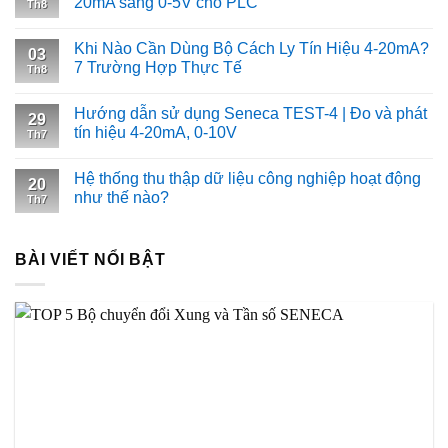
20mA sang 0-5V cho PLC
Th8
Khi Nào Cần Dùng Bộ Cách Ly Tín Hiệu 4-20mA?
03
7 Trường Hợp Thực Tế
Th8
Hướng dẫn sử dụng Seneca TEST-4 | Đo và phát
29
tín hiệu 4-20mA, 0-10V
Th7
Hệ thống thu thập dữ liệu công nghiệp hoạt động
20
như thế nào?
Th7
BÀI VIẾT NỔI BẬT