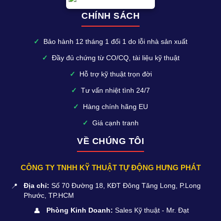
CHÍNH SÁCH
✓
Bảo hành 12 tháng 1 đổi 1 do lỗi nhà sản xuất
✓
Đầy đủ chứng từ CO/CQ, tài liệu kỹ thuật
✓
Hỗ trợ kỹ thuật trọn đời
✓
Tư vấn nhiệt tình 24/7
✓
Hàng chính hãng EU
✓
Giá cạnh tranh
VỀ CHÚNG TÔI
CÔNG TY TNHH KỸ THUẬT TỰ ĐỘNG HƯNG PHÁT
📍
Địa chỉ:
Số 70 Đường 18, KĐT Đông Tăng Long, P.Long
Phước, TP.HCM
👤
Phòng Kinh Doanh:
Sales Kỹ thuật - Mr. Đạt