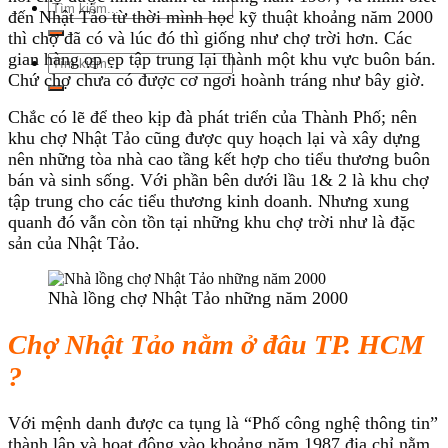
Tìm
đến Nhật Tảo từ thời mình học kỹ thuật khoảng năm 2000
kiếm:
thì chợ đã có và lúc đó thì giống như chợ trời hơn. Các
gian hàng ọp ẹp tập trung lại thành một khu vực buôn bán.
Tìm
Chứ chợ chưa có được cơ ngơi hoành tráng như bây giờ.
kiếm:
Chắc có lẽ để theo kịp đà phát triển của Thành Phố; nên
khu chợ Nhật Tảo cũng được quy hoạch lại và xây dựng
nên những tòa nhà cao tầng kết hợp cho tiểu thương buôn
bán và sinh sống. Với phần bên dưới lầu 1& 2 là khu chợ
tập trung cho các tiểu thương kinh doanh. Nhưng xung
quanh đó vẫn còn tồn tại những khu chợ trời như là đặc
sản của Nhật Tảo.
Nhà lồng chợ Nhật Tảo những năm 2000
Chợ Nhật Tảo nằm ở đâu TP. HCM
?
Với mệnh danh được ca tụng là “Phố công nghệ thông tin”
thành lập và hoạt động vào khoảng năm 1987 địa chỉ nằm