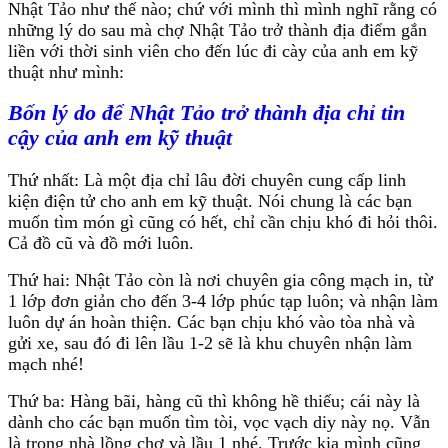
Nhật Tảo như thế nào; chứ với mình thì mình nghĩ rằng có
những lý do sau mà chợ Nhật Tảo trở thành địa điểm gắn
liền với thời sinh viên cho đến lúc đi cày của anh em kỹ
thuật như mình:
Bốn lý do để Nhật Tảo trở thành địa chỉ tin
cậy của anh em kỹ thuật
Thứ nhất: Là một địa chỉ lâu đời chuyên cung cấp linh
kiện điện tử cho anh em kỹ thuật. Nói chung là các bạn
muốn tìm món gì cũng có hết, chỉ cần chịu khó đi hỏi thôi.
Cả đồ cũ và đồ mới luôn.
Thứ hai: Nhật Tảo còn là nơi chuyên gia công mạch in, từ
1 lớp đơn giản cho đến 3-4 lớp phúc tạp luôn; và nhận làm
luôn dự án hoàn thiện. Các bạn chịu khó vào tòa nhà và
gửi xe, sau đó đi lên lầu 1-2 sẽ là khu chuyên nhận làm
mạch nhé!
Thứ ba: Hàng bãi, hàng cũ thì không hề thiếu; cái này là
dành cho các bạn muốn tìm tòi, vọc vạch diy này nọ. Vẫn
là trong nhà lồng chợ và lầu 1 nhé. Trước kia mình cũng