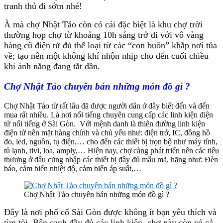
tranh thủ đi sớm nhé!
À mà chợ Nhật Tảo còn có cái đặc biệt là khu chợ trời
thường họp chợ từ khoảng 10h sáng trở đi với vô vàng
hàng cũ điện tử đủ thể loại từ các “con buôn” khắp nơi tủa
về; tạo nên một không khí nhộn nhịp cho đến cuối chiều
khi ánh nắng đang tắt dần.
Chợ Nhật Tảo chuyên bán những món đồ gì ?
Chợ Nhật Tảo từ rất lâu đã được người dân ở đây biết đến và đến
mua rất nhiều. Là nơi nổi tiếng chuyên cung cấp các linh kiện điện
tử nổi tiếng ở Sài Gòn. Với mệnh danh là thiên đường linh kiện
điện tử nên mặt hàng chính và chủ yếu như: điện trở, IC, đồng hồ
đo, led, nguồn, tụ điện,… cho đến các thiết bị trọn bộ như máy tính,
tủ lạnh, tivi, loa, amply,… Hiện nay, chợ càng phát triển nên các tiểu
thương ở đâu cũng nhập các thiết bị đầy đủ mẫu mã, hãng như: Đèn
báo, cảm biến nhiệt độ, cảm biến áp suất,…
Chợ Nhật Tảo chuyên bán những món đồ gì ?
Đây là nơi phố cổ Sài Gòn được không ít bạn yêu thích và
tìm tòi. Bên cạnh đầy đủ các linh kiện, chợ này còn có cả