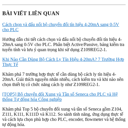
BÀI VIẾT LIÊN QUAN
Cách chọn và đấu nối bộ chuyển đổi tín hiệu 4-20mA sang 0-5V
cho PLC
Hướng dẫn chi tiết cách chọn và đấu nối bộ chuyển đổi tín hiệu 4-
20mA sang 0-5V cho PLC. Phân biệt Active/Passive, bảng kiểm tra
tuyến tính và lưu ý quan trọng khi sử dụng Z109REG2-1.
Khi Nào Cần Dùng Bộ Cách Ly Tín Hiệu 4-20mA? 7 Trường Hợp
Thực Tế
Khám phá 7 trường hợp thực tế cần dùng bộ cách ly tín hiệu 4-
20mA. Giải thích nguyên nhân nhiễu, cách kiểm tra và khi nào nên
chọn thiết bị có chức năng cách ly như Z109REG2-1.
[TOP5] Bộ chuyển đổi Xung và Tần số Seneca cho PLC và Hệ
thống Tự động hóa Công nghiệp
Khám phá Top 5 bộ chuyển đổi xung và tần số Seneca gồm Z104,
Z111, K111, K111D và K112. So sánh tính năng, ứng dụng thực tế
và cách lựa chọn phù hợp cho PLC, encoder, flowmeter và hệ thống
tự động hóa.