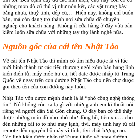
những món đồ cũ thú vị như nón kết, các vật trưng bày
bằng nhựa, thuỷ tinh, dép cũ,… Hiện nay, không chỉ buôn
bán, mà còn đang trở thành nơi sửa chữa đồ chuyên
nghiệp cho khách hàng. Không ít cửa hàng ở đây vừa bán
kiêm luôn sữa chữa với những tay thợ lành nghề nữa.
Nguồn gốc của cái tên Nhật Tảo
Về cái tên Nhật Tảo thì mình có tìm hiểu được là vì lúc
mới hình thành từ các tiểu thương ngồi xổm bán hàng linh
kiện điện tử, máy móc hư cũ, hết date được nhập từ Trung
Quốc về ngay trên con đường Nhật Tảo cho nên chợ được
gọi theo tên của con đường này luôn.
Nhật Tảo vốn được mệnh danh là là “phố công nghệ thông
tin”. Nó không còn xa lạ gì với những anh em kĩ thuật nói
riêng và người dân Sài Gòn chung. Ở đây bạn có thể thấy
được những món đồ nho nhỏ như đồng hồ, tiền xu,… cho
đến những cái to to như máy lạnh, tivi, máy tính hay từ cái
remote đến nguyên bộ máy vi tính, tivi chất lượng cao.
Các linh kiện được nhập từ Trung Quốc về ngay đường