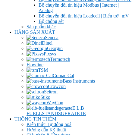
Bộ chuyển đổi tín hiệu Modbus | Internet |
Analog
Bộ chuyển đổi tín hiệu Loadcell | Biến trở | mV
Bộ chống sét
Sản phẩm khác
HÃNG SẢN XUẤT
Seneca
Dinel
Georgin
Pixsys
Termotech
Flowline
TSM
Comac Cal
Bass Instruments
Crowcon
Seitron
Stiko
WayCon
E.L.B
FUELLSTANDSGERATETE
THÔNG TIN THÊM
Kiến thức Tự đông hoá
Hướng dẫn Kỹ thuật