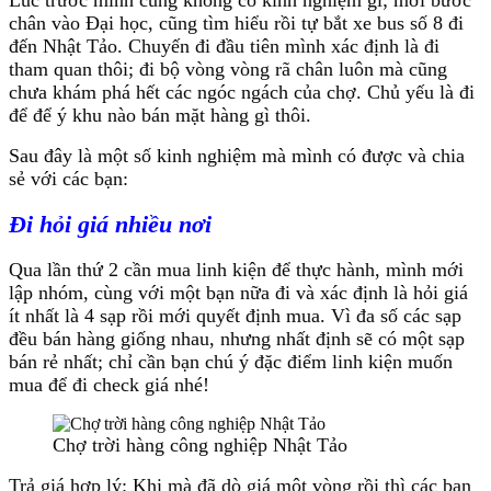
chân vào Đại học, cũng tìm hiểu rồi tự bắt xe bus số 8 đi
đến Nhật Tảo. Chuyến đi đầu tiên mình xác định là đi
tham quan thôi; đi bộ vòng vòng rã chân luôn mà cũng
chưa khám phá hết các ngóc ngách của chợ. Chủ yếu là đi
để để ý khu nào bán mặt hàng gì thôi.
Sau đây là một số kinh nghiệm mà mình có được và chia
sẻ với các bạn:
Đi hỏi giá nhiều nơi
Qua lần thứ 2 cần mua linh kiện để thực hành, mình mới
lập nhóm, cùng với một bạn nữa đi và xác định là hỏi giá
ít nhất là 4 sạp rồi mới quyết định mua. Vì đa số các sạp
đều bán hàng giống nhau, nhưng nhất định sẽ có một sạp
bán rẻ nhất; chỉ cần bạn chú ý đặc điểm linh kiện muốn
mua để đi check giá nhé!
Chợ trời hàng công nghiệp Nhật Tảo
Trả giá hợp lý: Khi mà đã dò giá một vòng rồi thì các bạn