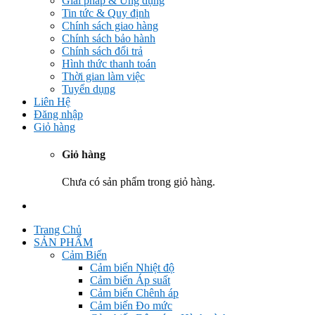
Giải pháp & Ứng dụng
Tin tức & Quy định
Chính sách giao hàng
Chính sách bảo hành
Chính sách đổi trả
Hình thức thanh toán
Thời gian làm việc
Tuyển dụng
Liên Hệ
Đăng nhập
Giỏ hàng
Giỏ hàng
Chưa có sản phẩm trong giỏ hàng.
Trang Chủ
SẢN PHẨM
Cảm Biến
Cảm biến Nhiệt độ
Cảm biến Áp suất
Cảm biến Chênh áp
Cảm biến Đo mức