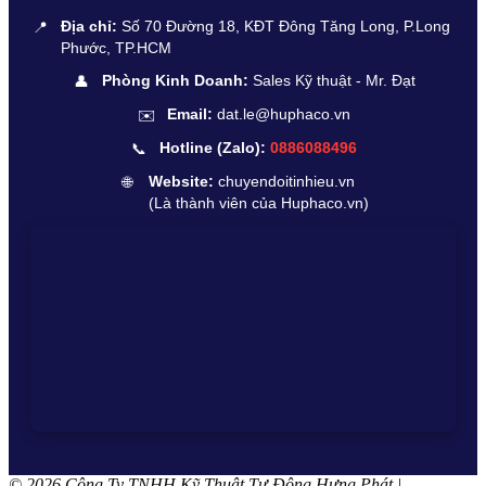
📍
Địa chỉ:
Số 70 Đường 18, KĐT Đông Tăng Long, P.Long
Phước, TP.HCM
👤
Phòng Kinh Doanh:
Sales Kỹ thuật - Mr. Đạt
✉️
Email:
dat.le@huphaco.vn
📞
Hotline (Zalo):
0886088496
🌐
Website:
chuyendoitinhieu.vn
(Là thành viên của Huphaco.vn)
© 2026 Công Ty TNHH Kỹ Thuật Tự Động Hưng Phát |