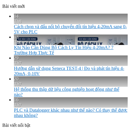
Bài viết mới
04
Th8
Cách chọn và đấu nối bộ chuyển đổi tín hiệu 4-20mA sang 0-
5V cho PLC
03
Th8
Khi Nào Cần Dùng Bộ Cách Ly Tín Hiệu 4-20mA? 7
Trường Hợp Thực Tế
29
Th7
Hướng dẫn sử dụng Seneca TEST-4 | Đo và phát tín hiệu 4-
20mA, 0-10V
20
Th7
Hệ thống thu thập dữ liệu công nghiệp hoạt động như thế
nào?
16
Th7
PLC và Datalogger khác nhau như thế nào? Có thay thế được
nhau không?
Bài viết nổi bật