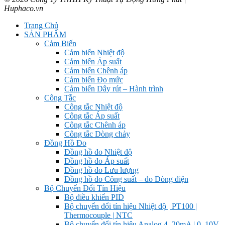
Huphaco.vn
Trang Chủ
SẢN PHẨM
Cảm Biến
Cảm biến Nhiệt độ
Cảm biến Áp suất
Cảm biến Chênh áp
Cảm biến Đo mức
Cảm biến Dây rút – Hành trình
Công Tắc
Công tắc Nhiệt độ
Công tắc Áp suất
Công tắc Chênh áp
Công tắc Dòng chảy
Đồng Hồ Đo
Đồng hồ đo Nhiệt độ
Đồng hồ đo Áp suất
Đồng hồ đo Lưu lượng
Đồng hồ đo Công suất – đo Dòng điện
Bộ Chuyển Đổi Tín Hiệu
Bộ điều khiển PID
Bộ chuyển đổi tín hiệu Nhiệt độ | PT100 |
Thermocouple | NTC
Bộ chuyển đổi tín hiệu Analog 4..20mA | 0..10V