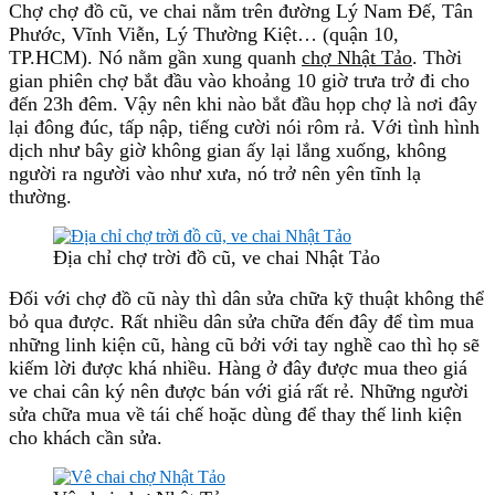
Chợ chợ đồ cũ, ve chai nằm trên đường Lý Nam Đế, Tân
Phước, Vĩnh Viễn, Lý Thường Kiệt… (quận 10,
TP.HCM). Nó nằm gần xung quanh
chợ Nhật Tảo
. Thời
gian phiên chợ bắt đầu vào khoảng 10 giờ trưa trở đi cho
đến 23h đêm. Vậy nên khi nào bắt đầu họp chợ là nơi đây
lại đông đúc, tấp nập, tiếng cười nói rôm rả. Với tình hình
dịch như bây giờ không gian ấy lại lắng xuống, không
người ra người vào như xưa, nó trở nên yên tĩnh lạ
thường.
Địa chỉ chợ trời đồ cũ, ve chai Nhật Tảo
Đối với chợ đồ cũ này thì dân sửa chữa kỹ thuật không thể
bỏ qua được. Rất nhiều dân sửa chữa đến đây để tìm mua
những linh kiện cũ, hàng cũ bởi với tay nghề cao thì họ sẽ
kiếm lời được khá nhiều. Hàng ở đây được mua theo giá
ve chai cân ký nên được bán với giá rất rẻ. Những người
sửa chữa mua về tái chế hoặc dùng để thay thế linh kiện
cho khách cần sửa.