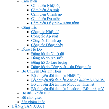
Cảm Biến
Cảm biến Nhiệt độ
Cảm biến Áp suất
Cảm biến Chênh áp
Cảm biến Đo mức
Cảm biến Dây rút – Hành trình
Công Tắc
Công tắc Nhiệt độ
Công tắc Áp suất
Công tắc Chênh áp
Công tắc Dòng chảy
Đồng Hồ Đo
Đồng hồ đo Nhiệt độ
Đồng hồ đo Áp suất
Đồng hồ đo Lưu lượng
Đồng hồ đo Công suất – đo Dòng điện
Bộ Chuyển Đổi Tín Hiệu
Bộ chuyển đổi tín hiệu Nhiệt độ
Bộ chuyển đổi tín hiệu Analog 4-20mA | 0-10V
Bộ chuyển đổi tín hiệu Modbus | Internet
Bộ chuyển đổi tín hiệu Loadcell | Biến trở | mV
Bộ điều khiển PID
Bộ chống sét
Sản phẩm khác
HÃNG SẢN XUẤT