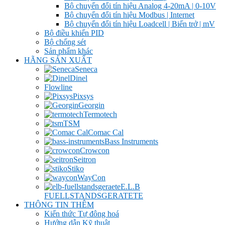
Bộ chuyển đổi tín hiệu Analog 4-20mA | 0-10V
Bộ chuyển đổi tín hiệu Modbus | Internet
Bộ chuyển đổi tín hiệu Loadcell | Biến trở | mV
Bộ điều khiển PID
Bộ chống sét
Sản phẩm khác
HÃNG SẢN XUẤT
Seneca
Dinel
Flowline
Pixsys
Georgin
Termotech
TSM
Comac Cal
Bass Instruments
Crowcon
Seitron
Stiko
WayCon
E.L.B
FUELLSTANDSGERATETE
THÔNG TIN THÊM
Kiến thức Tự đông hoá
Hướng dẫn Kỹ thuật