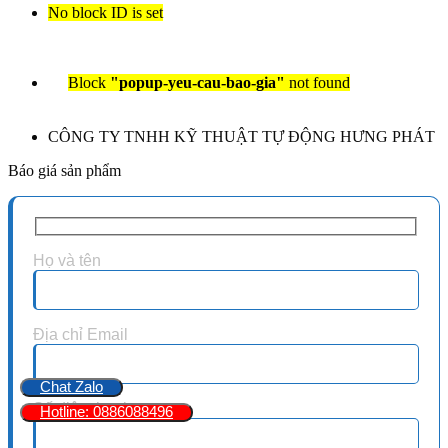
No block ID is set
Block
"popup-yeu-cau-bao-gia"
not found
CÔNG TY TNHH KỸ THUẬT TỰ ĐỘNG HƯNG PHÁT
Báo giá sản phẩm
Họ và tên
Địa chỉ Email
Chat Zalo
Số điện thoại
Hotline: 0886088496