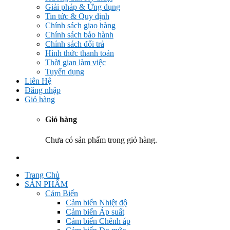
Giải pháp & Ứng dụng
Tin tức & Quy định
Chính sách giao hàng
Chính sách bảo hành
Chính sách đổi trả
Hình thức thanh toán
Thời gian làm việc
Tuyển dụng
Liên Hệ
Đăng nhập
Giỏ hàng
Giỏ hàng
Chưa có sản phẩm trong giỏ hàng.
Trang Chủ
SẢN PHẨM
Cảm Biến
Cảm biến Nhiệt độ
Cảm biến Áp suất
Cảm biến Chênh áp