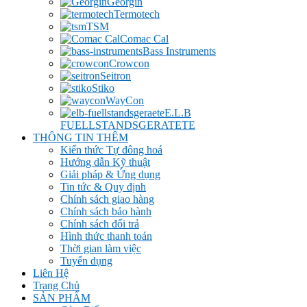
Georgin
Termotech
TSM
Comac Cal
Bass Instruments
Crowcon
Seitron
Stiko
WayCon
E.L.B
FUELLSTANDSGERATETE
THÔNG TIN THÊM
Kiến thức Tự đông hoá
Hướng dẫn Kỹ thuật
Giải pháp & Ứng dụng
Tin tức & Quy định
Chính sách giao hàng
Chính sách bảo hành
Chính sách đổi trả
Hình thức thanh toán
Thời gian làm việc
Tuyển dụng
Liên Hệ
Trang Chủ
SẢN PHẨM