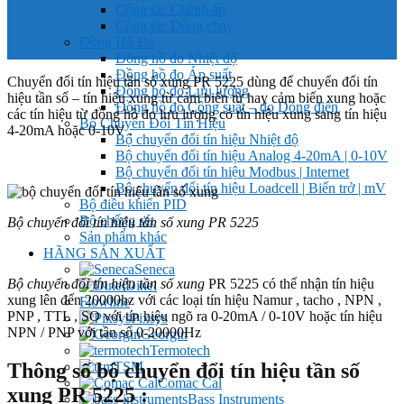
Công tắc Chênh áp
Công tắc Dòng chảy
Đồng Hồ Đo
Đồng hồ đo Nhiệt độ
Đồng hồ đo Áp suất
Chuyển đổi tín hiệu tần số xung PR 5225 dùng để chuyển đổi tín
Đồng hồ đo Lưu lượng
hiệu tần số – tín hiệu xung từ cảm biến từ hay cảm biến xung hoặc
Đồng hồ đo Công suất – đo Dòng điện
các tín hiệu từ đồng hồ đo lưu lượng có tín hiệu xung sang tín hiệu
Bộ Chuyển Đổi Tín Hiệu
4-20mA hoặc 0-10V .
Bộ chuyển đổi tín hiệu Nhiệt độ
Bộ chuyển đổi tín hiệu Analog 4-20mA | 0-10V
Bộ chuyển đổi tín hiệu Modbus | Internet
Bộ chuyển đổi tín hiệu Loadcell | Biến trở | mV
Bộ điều khiển PID
Bộ chống sét
Bộ chuyển đổi tín hiệu tần số xung PR 5225
Sản phẩm khác
HÃNG SẢN XUẤT
Seneca
Bộ chuyển đổi tín hiệu tần số xung
PR 5225 có thể nhận tín hiệu
Dinel
xung lên đến 20000hz với các loại tín hiệu Namur , tacho , NPN ,
Flowline
PNP , TTL , SO với tín hiệu ngõ ra 0-20mA / 0-10V hoặc tín hiệu
Pixsys
NPN / PNP với tần số 0-20000Hz
Georgin
Termotech
Thông số bộ chuyển đổi tín hiệu tần số
TSM
Comac Cal
xung PR 5225 :
Bass Instruments