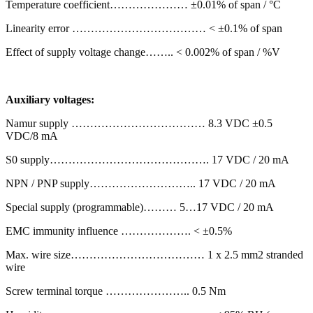
Temperature coefficient………………… ±0.01% of span / °C
Linearity error ……………………………… < ±0.1% of span
Effect of supply voltage change…….. < 0.002% of span / %V
Auxiliary voltages:
Namur supply ……………………………… 8.3 VDC ±0.5
VDC/8 mA
S0 supply……………………………………. 17 VDC / 20 mA
NPN / PNP supply……………………….. 17 VDC / 20 mA
Special supply (programmable)……… 5…17 VDC / 20 mA
EMC immunity influence ………………. < ±0.5%
Max. wire size……………………………… 1 x 2.5 mm2 stranded
wire
Screw terminal torque ………………….. 0.5 Nm