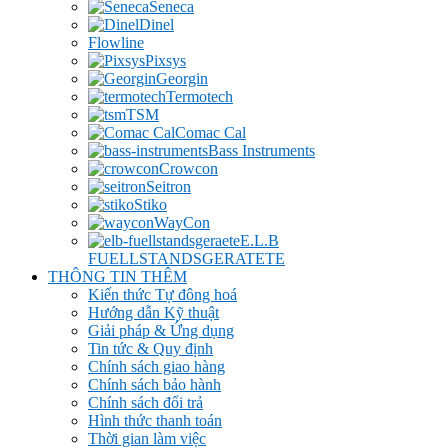
Seneca
Dinel
Flowline
Pixsys
Georgin
Termotech
TSM
Comac Cal
Bass Instruments
Crowcon
Seitron
Stiko
WayCon
E.L.B
FUELLSTANDSGERATETE
THÔNG TIN THÊM
Kiến thức Tự đông hoá
Hướng dẫn Kỹ thuật
Giải pháp & Ứng dụng
Tin tức & Quy định
Chính sách giao hàng
Chính sách bảo hành
Chính sách đổi trả
Hình thức thanh toán
Thời gian làm việc