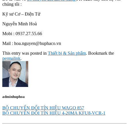
chúng tôi :
Kỹ sư Cơ – Điện Tử
Nguyễn Minh Hoà
Mobi : 0937.27.55.66
Mail : hoa.nguyen@huphaco.vn
This entry was posted in
Thiết bị & Sản phẩm
. Bookmark the
permalink
.
adminhuphoa
BỘ CHUYỂN ĐỔI TÍN HIỆU WAGO 857
BỘ CHUYỂN ĐỔI TÍN HIỆU 4-20MA KFU8-VCR-1