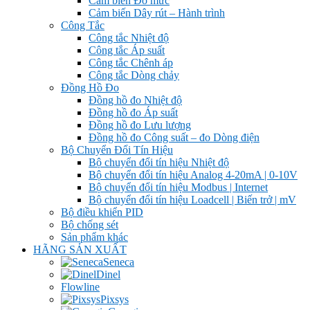
Cảm biến Đo mức
Cảm biến Dây rút – Hành trình
Công Tắc
Công tắc Nhiệt độ
Công tắc Áp suất
Công tắc Chênh áp
Công tắc Dòng chảy
Đồng Hồ Đo
Đồng hồ đo Nhiệt độ
Đồng hồ đo Áp suất
Đồng hồ đo Lưu lượng
Đồng hồ đo Công suất – đo Dòng điện
Bộ Chuyển Đổi Tín Hiệu
Bộ chuyển đổi tín hiệu Nhiệt độ
Bộ chuyển đổi tín hiệu Analog 4-20mA | 0-10V
Bộ chuyển đổi tín hiệu Modbus | Internet
Bộ chuyển đổi tín hiệu Loadcell | Biến trở | mV
Bộ điều khiển PID
Bộ chống sét
Sản phẩm khác
HÃNG SẢN XUẤT
Seneca
Dinel
Flowline
Pixsys