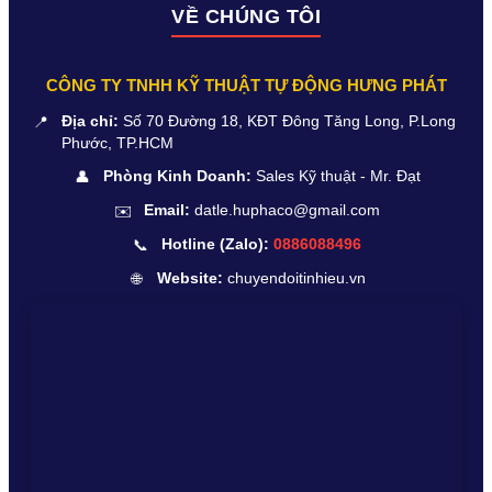
VỀ CHÚNG TÔI
CÔNG TY TNHH KỸ THUẬT TỰ ĐỘNG HƯNG PHÁT
📍
Địa chỉ:
Số 70 Đường 18, KĐT Đông Tăng Long, P.Long
Phước, TP.HCM
👤
Phòng Kinh Doanh:
Sales Kỹ thuật - Mr. Đạt
✉️
Email:
datle.huphaco@gmail.com
📞
Hotline (Zalo):
0886088496
🌐
Website:
chuyendoitinhieu.vn