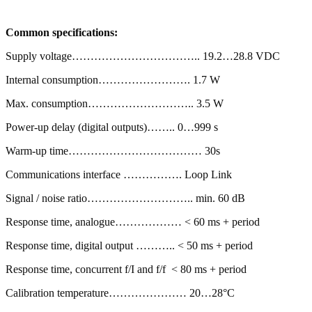
Common specifications:
Supply voltage…………………………….. 19.2…28.8 VDC
Internal consumption……………………. 1.7 W
Max. consumption……………………….. 3.5 W
Power-up delay (digital outputs)…….. 0…999 s
Warm-up time……………………………… 30s
Communications interface ……………. Loop Link
Signal / noise ratio……………………….. min. 60 dB
Response time, analogue……………… < 60 ms + period
Response time, digital output ……….. < 50 ms + period
Response time, concurrent f/I and f/f < 80 ms + period
Calibration temperature………………… 20…28°C