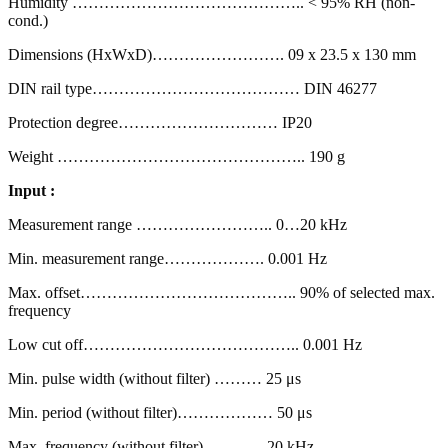
Humidity …………………………………….. < 95% RH (non-
cond.)
Dimensions (HxWxD)……………………. 09 x 23.5 x 130 mm
DIN rail type………………………………… DIN 46277
Protection degree………………………… IP20
Weight ……………………………………….. 190 g
Input :
Measurement range …………………….. 0…20 kHz
Min. measurement range………………. 0.001 Hz
Max. offset………………………………….. 90% of selected max.
frequency
Low cut off………………………………….. 0.001 Hz
Min. pulse width (without filter) ……… 25 μs
Min. period (without filter)……………… 50 μs
Max. frequency (without filter) ……….. 20 kHz