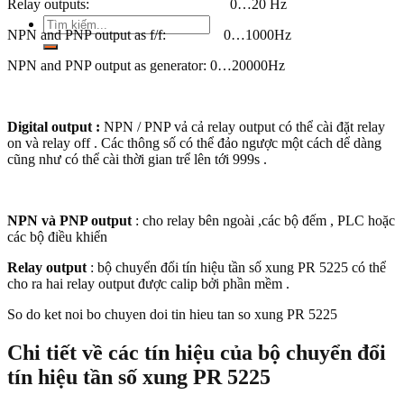
Relay outputs: 0…20 Hz
Tìm
NPN and PNP output as f/f: 0…1000Hz
kiếm:
NPN and PNP output as generator: 0…20000Hz
Digital output :
NPN / PNP vả cả relay output có thể cài đặt relay
on và relay off . Các thông số có thể đảo ngược một cách dể dàng
cũng như có thể cài thời gian trể lên tới 999s .
NPN và PNP output
: cho relay bên ngoài ,các bộ đếm , PLC hoặc
các bộ điều khiển
Relay output
: bộ chuyển đổi tín hiệu tần số xung PR 5225 có thể
cho ra hai relay output được calip bởi phần mềm .
So do ket noi bo chuyen doi tin hieu tan so xung PR 5225
Chi tiết về các tín hiệu của bộ chuyển đổi
tín hiệu tần số xung PR 5225