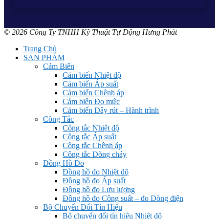
© 2026 Công Ty TNHH Kỹ Thuật Tự Động Hưng Phát
Trang Chủ
SẢN PHẨM
Cảm Biến
Cảm biến Nhiệt độ
Cảm biến Áp suất
Cảm biến Chênh áp
Cảm biến Đo mức
Cảm biến Dây rút – Hành trình
Công Tắc
Công tắc Nhiệt độ
Công tắc Áp suất
Công tắc Chênh áp
Công tắc Dòng chảy
Đồng Hồ Đo
Đồng hồ đo Nhiệt độ
Đồng hồ đo Áp suất
Đồng hồ đo Lưu lượng
Đồng hồ đo Công suất – đo Dòng điện
Bộ Chuyển Đổi Tín Hiệu
Bộ chuyển đổi tín hiệu Nhiệt độ