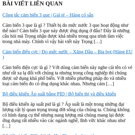
BÀI VIẾT LIÊN QUAN
Công tắc cảm biến 3 que | Giá rẻ – Hàng có sẵn
Cảm biến 3 que là gì ? Thiết bị đo mức nước 3 que hoạt động như
thế nào? Cảm biến 3 que này được ứng dụng ở đâu? Đây là những
câu hỏi mà Trọng nhận được khá nhiều trong qua trình làm việc
trong nhà máy. Chính vì vậy bài viết này Trọng […]
Cảm biến điện cực | Đo mức nước – Xăng Dầu – Bia bọt (Hàng EU
)
Cảm biến điện cực là gì ? Với dòng cảm biến này nghe cái tên có vẻ
như rất xa lạ đối với chúng ta nhưng trong công nghiệp thì chúng
được sử dụng khá phổ biến. Với nhiều phường pháp đo và nhiều
loại cảm biến đo có ứng dụng khác nhau. Nhưng cảm […]
Bộ điều khiển Áp suất bằng PID | Bộ hiển thị và điều khiển
Bộ điều khiển áp suất pid là gì ? Áp suất là một trong những đại
lượng vật lý quan trọng trong đời sống của chúng ta. Chúng không
có hình dạng cụ thể nhưng nang lượng mà chúng mang lại được
ứng dụng rất nhiều vào các ngành nghề, lĩnh vữc khác nhau như
[…]