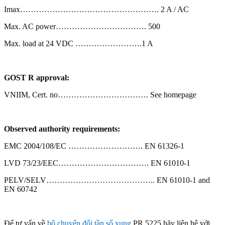
Imax……………………………………………. 2 A / AC
Max. AC power……………………………. 500
Max. load at 24 VDC …………………….1 A
GOST R approval:
VNIIM, Cert. no……………………………. See homepage
Observed authority requirements:
EMC 2004/108/EC ………………………. EN 61326-1
LVD 73/23/EEC……………………………. EN 61010-1
PELV/SELV………………………………….. EN 61010-1 and
EN 60742
Để tư vấn về
bộ chuyển đổi tần số xung
PR 5225 hãy liên hệ với