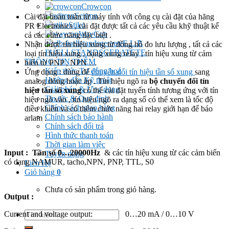
Crowcon
Seitron
Cài đặt hoàn toàn từ máy tính với công cụ cài đặt của hãng
Stiko
PR Electronics , cài đặt được tất cả các yêu cầu khỹ thuật kể
WayCon
cả các chức năng đặc biệt .
E.L.B
Nhận được tín hiệu xung từ đồng hồ đo lưu lượng , tất cả các
FUELLSTANDSGERATETE
loại tín hiệu xung , dạng xung relay , tín hiệu xung từ cảm
THÔNG TIN THÊM
biến từ PNP , NPN …
Kiến thức Tự đông hoá
Ứng dụng : dùng để
chuyển đổi tín hiệu tần số xung
sang
Hướng dẫn Kỹ thuật
analog dòng hoặc áp . Tín hiệu ngõ ra
bộ chuyển đổi tín
Giải pháp & Ứng dụng
hiệu tần số xung
có thể cài đặt tuyến tính tương ứng với tín
Tin tức & Quy định
hiệu ngõ vào , tín hiệu ngõ ra dạng số có thể xem là tốc độ
Chính sách giao hàng
điều khiển và có thêm chức năng hai relay giới hạn để báo
Chính sách bảo hành
arlam .
Chính sách đổi trả
Hình thức thanh toán
Thời gian làm việc
Input :
Tần số 0…20000Hz
& các tín hiệu xung từ các cảm biến
Tuyển dụng
có dạng NAMUR, tacho,NPN, PNP, TTL, S0
Liên Hệ
Giỏ hàng
0
Chưa có sản phẩm trong giỏ hàng.
Output :
Tìm
Current and voltage output: 0…20 mA / 0…10 V
kiếm: