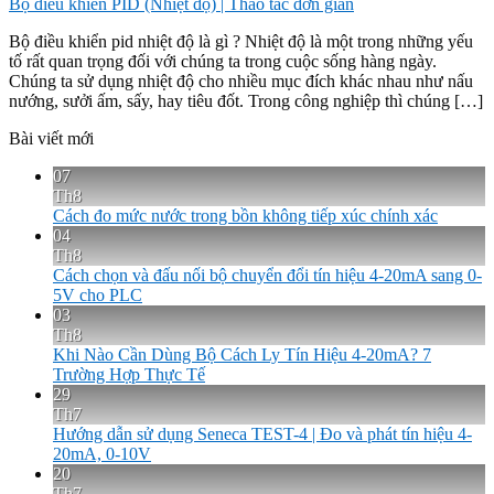
Bộ điều khiển PID (Nhiệt độ) | Thao tác đơn giản
Bộ điều khiển pid nhiệt độ là gì ? Nhiệt độ là một trong những yếu
tố rất quan trọng đối với chúng ta trong cuộc sống hàng ngày.
Chúng ta sử dụng nhiệt độ cho nhiều mục đích khác nhau như nấu
nướng, sưởi ấm, sấy, hay tiêu đốt. Trong công nghiệp thì chúng […]
Bài viết mới
07
Th8
Cách đo mức nước trong bồn không tiếp xúc chính xác
04
Th8
Cách chọn và đấu nối bộ chuyển đổi tín hiệu 4-20mA sang 0-
5V cho PLC
03
Th8
Khi Nào Cần Dùng Bộ Cách Ly Tín Hiệu 4-20mA? 7
Trường Hợp Thực Tế
29
Th7
Hướng dẫn sử dụng Seneca TEST-4 | Đo và phát tín hiệu 4-
20mA, 0-10V
20
Th7