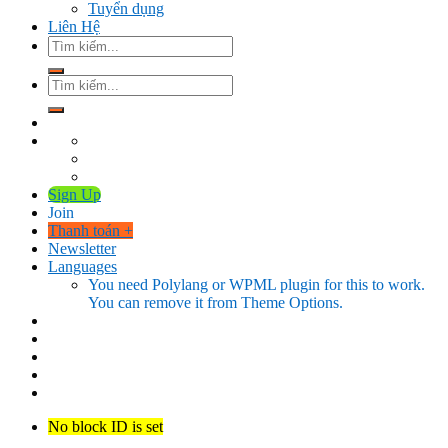
Tuyển dụng
Liên Hệ
Tìm
kiếm:
Tìm
kiếm:
Sign Up
Join
Thanh toán
+
Newsletter
Languages
You need Polylang or WPML plugin for this to work.
You can remove it from Theme Options.
No block ID is set