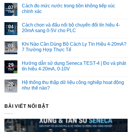
Cách đo mức nước trong bồn không tiếp xúc
07
chính xác
Th8
Cách chọn và đấu nối bộ chuyển đổi tín hiệu 4-
04
20mA sang 0-5V cho PLC
Th8
Khi Nào Cần Dùng Bộ Cách Ly Tín Hiệu 4-20mA?
03
7 Trường Hợp Thực Tế
Th8
Hướng dẫn sử dụng Seneca TEST-4 | Đo và phát
29
tín hiệu 4-20mA, 0-10V
Th7
Hệ thống thu thập dữ liệu công nghiệp hoạt động
20
như thế nào?
Th7
BÀI VIẾT NỔI BẬT