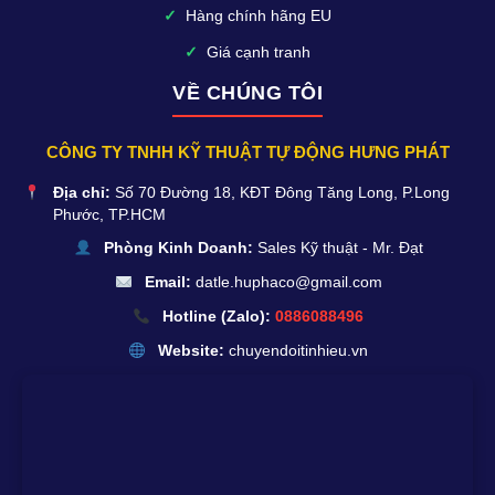
✓
Hàng chính hãng EU
✓
Giá cạnh tranh
VỀ CHÚNG TÔI
CÔNG TY TNHH KỸ THUẬT TỰ ĐỘNG HƯNG PHÁT
Địa chỉ:
Số 70 Đường 18, KĐT Đông Tăng Long, P.Long
Phước, TP.HCM
Phòng Kinh Doanh:
Sales Kỹ thuật - Mr. Đạt
Email:
datle.huphaco@gmail.com
Hotline (Zalo):
0886088496
Website:
chuyendoitinhieu.vn