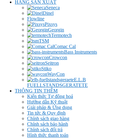
HÃNG SẢN XUẤT
Seneca
Dinel
Flowline
Pixsys
Georgin
Termotech
TSM
Comac Cal
Bass Instruments
Crowcon
Seitron
Stiko
WayCon
E.L.B
FUELLSTANDSGERATETE
THÔNG TIN THÊM
Kiến thức Tự đông hoá
Hướng dẫn Kỹ thuật
Giải pháp & Ứng dụng
Tin tức & Quy định
Chính sách giao hàng
Chính sách bảo hành
Chính sách đổi trả
Hình thức thanh toán