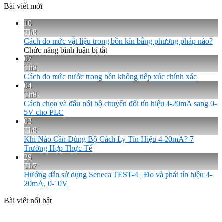
Bài viết mới
10
Th8
Cách đo mức vật liệu trong bồn kín bằng phương pháp nào?
ở
Chức năng bình luận bị tắt
Cách
07
đo
Th8
mức
Cách đo mức nước trong bồn không tiếp xúc chính xác
vật
04
liệu
Th8
trong
Cách chọn và đấu nối bộ chuyển đổi tín hiệu 4-20mA sang 0-
bồn
5V cho PLC
kín
03
bằng
Th8
phương
Khi Nào Cần Dùng Bộ Cách Ly Tín Hiệu 4-20mA? 7
pháp
Trường Hợp Thực Tế
nào?
29
Th7
Hướng dẫn sử dụng Seneca TEST-4 | Đo và phát tín hiệu 4-
20mA, 0-10V
Bài viết nổi bật