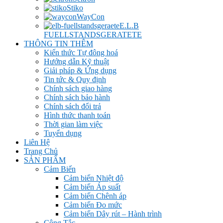
Stiko
WayCon
E.L.B
FUELLSTANDSGERATETE
THÔNG TIN THÊM
Kiến thức Tự đông hoá
Hướng dẫn Kỹ thuật
Giải pháp & Ứng dụng
Tin tức & Quy định
Chính sách giao hàng
Chính sách bảo hành
Chính sách đổi trả
Hình thức thanh toán
Thời gian làm việc
Tuyển dụng
Liên Hệ
Trang Chủ
SẢN PHẨM
Cảm Biến
Cảm biến Nhiệt độ
Cảm biến Áp suất
Cảm biến Chênh áp
Cảm biến Đo mức
Cảm biến Dây rút – Hành trình
Công Tắc