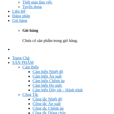
Thời gian làm việc
Tuyển dụng
Liên Hệ
Đăng nhập
Giỏ hàng
Giỏ hàng
Chưa có sản phẩm trong giỏ hàng.
Trang Chủ
SẢN PHẨM
Cảm Biến
Cảm biến Nhiệt độ
Cảm biến Áp suất
Cảm biến Chênh áp
Cảm biến Đo mức
Cảm biến Dây rút – Hành trình
Công Tắc
Công tắc Nhiệt độ
Công tắc Áp suất
Công tắc Chênh áp
Công tắc Dòng chảy