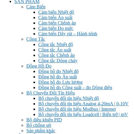
SẢN PHẨM
Cảm Biến
Cảm biến Nhiệt độ
Cảm biến Áp suất
Cảm biến Chênh áp
Cảm biến Đo mức
Cảm biến Dây rút – Hành trình
Công Tắc
Công tắc Nhiệt độ
Công tắc Áp suất
Công tắc Chênh áp
Công tắc Dòng chảy
Đồng Hồ Đo
Đồng hồ đo Nhiệt độ
Đồng hồ đo Áp suất
Đồng hồ đo Lưu lượng
Đồng hồ đo Công suất – đo Dòng điện
Bộ Chuyển Đổi Tín Hiệu
Bộ chuyển đổi tín hiệu Nhiệt độ
Bộ chuyển đổi tín hiệu Analog 4-20mA | 0-10V
Bộ chuyển đổi tín hiệu Modbus | Internet
Bộ chuyển đổi tín hiệu Loadcell | Biến trở | mV
Bộ điều khiển PID
Bộ chống sét
Sản phẩm khác