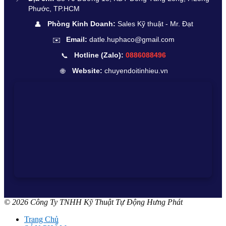
Phước, TP.HCM
👤
Phòng Kinh Doanh:
Sales Kỹ thuật - Mr. Đạt
✉️
Email:
datle.huphaco@gmail.com
📞
Hotline (Zalo):
0886088496
🌐
Website:
chuyendoitinhieu.vn
© 2026 Công Ty TNHH Kỹ Thuật Tự Động Hưng Phát
Trang Chủ