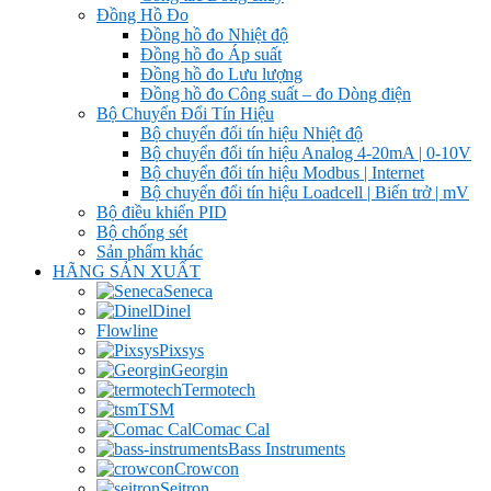
Đồng Hồ Đo
Đồng hồ đo Nhiệt độ
Đồng hồ đo Áp suất
Đồng hồ đo Lưu lượng
Đồng hồ đo Công suất – đo Dòng điện
Bộ Chuyển Đổi Tín Hiệu
Bộ chuyển đổi tín hiệu Nhiệt độ
Bộ chuyển đổi tín hiệu Analog 4-20mA | 0-10V
Bộ chuyển đổi tín hiệu Modbus | Internet
Bộ chuyển đổi tín hiệu Loadcell | Biến trở | mV
Bộ điều khiển PID
Bộ chống sét
Sản phẩm khác
HÃNG SẢN XUẤT
Seneca
Dinel
Flowline
Pixsys
Georgin
Termotech
TSM
Comac Cal
Bass Instruments
Crowcon
Seitron