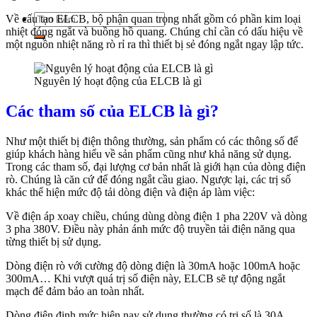
Tìm
Về cấu tạo ELCB, bộ phận quan trọng nhất gồm có phần kim loại
kiếm:
nhiệt đóng ngắt và buồng hồ quang. Chúng chỉ cần có dấu hiệu về
một nguồn nhiệt năng rò rỉ ra thì thiết bị sẻ đóng ngắt ngay lập tức.
Nguyên lý hoạt động của ELCB là gì
Các tham số của ELCB là gì?
Như một thiết bị điện thông thường, sản phẩm có các thông số để
giúp khách hàng hiểu về sản phẩm cũng như khả năng sử dụng.
Trong các tham số, đại lượng cơ bản nhất là giới hạn của dòng điện
rò. Chúng là căn cứ để đóng ngắt cầu giao. Ngược lại, các trị số
khác thể hiện mức độ tải dòng điện và điện áp làm việc:
Về điện áp xoay chiều, chúng dùng dòng điện 1 pha 220V và dòng
3 pha 380V. Điều này phản ánh mức độ truyền tải điện năng qua
từng thiết bị sử dụng.
Dòng điện rò với cường độ dòng điện là 30mA hoặc 100mA hoặc
300mA… Khi vượt quá trị số điện này, ELCB sẽ tự động ngắt
mạch để đảm bảo an toàn nhất.
Dòng điện định mức hiện nay sử dụng thường có trị số là 30A.