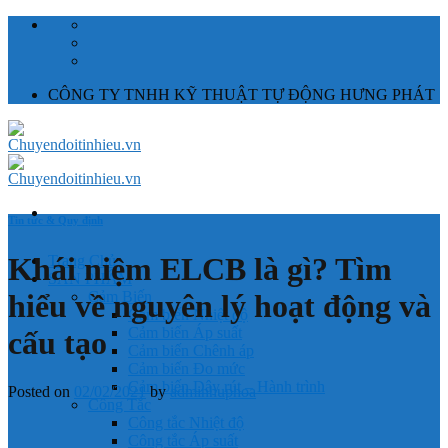
Skip
to
content
CÔNG TY TNHH KỸ THUẬT TỰ ĐỘNG HƯNG PHÁT
Tin tức & Quy định
Khái niệm ELCB là gì? Tìm
Trang Chủ
SẢN PHẨM
hiểu về nguyên lý hoạt động và
Cảm Biến
Cảm biến Nhiệt độ
Cảm biến Áp suất
cấu tạo
Cảm biến Chênh áp
Cảm biến Đo mức
Cảm biến Dây rút – Hành trình
Posted on
02/02/2021
by
adminhuphoa
Công Tắc
Công tắc Nhiệt độ
Công tắc Áp suất