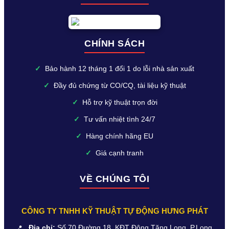
CHÍNH SÁCH
✓
Bảo hành 12 tháng 1 đổi 1 do lỗi nhà sản xuất
✓
Đầy đủ chứng từ CO/CQ, tài liệu kỹ thuật
✓
Hỗ trợ kỹ thuật trọn đời
✓
Tư vấn nhiệt tình 24/7
✓
Hàng chính hãng EU
✓
Giá cạnh tranh
VỀ CHÚNG TÔI
CÔNG TY TNHH KỸ THUẬT TỰ ĐỘNG HƯNG PHÁT
📍
Địa chỉ:
Số 70 Đường 18, KĐT Đông Tăng Long, P.Long