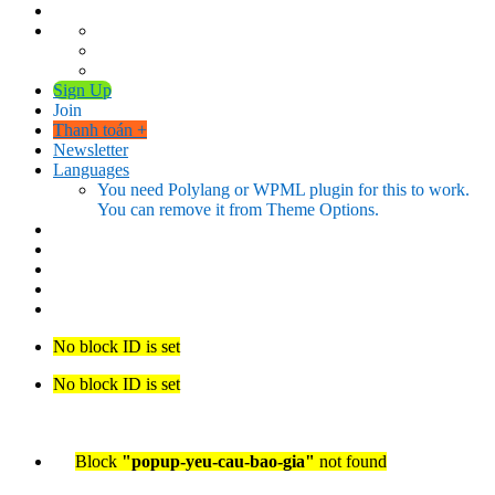
Sign Up
Join
Thanh toán
+
Newsletter
Languages
You need Polylang or WPML plugin for this to work.
You can remove it from Theme Options.
No block ID is set
No block ID is set
Block
"popup-yeu-cau-bao-gia"
not found