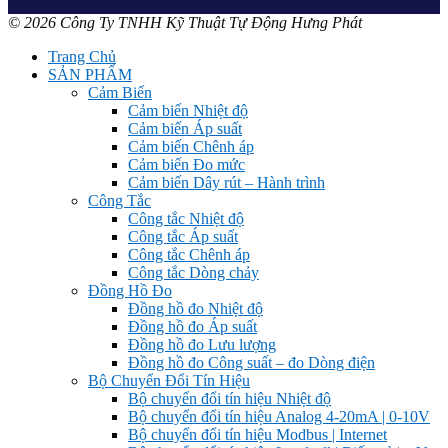
© 2026 Công Ty TNHH Kỹ Thuật Tự Động Hưng Phát
Trang Chủ
SẢN PHẨM
Cảm Biến
Cảm biến Nhiệt độ
Cảm biến Áp suất
Cảm biến Chênh áp
Cảm biến Đo mức
Cảm biến Dây rút – Hành trình
Công Tắc
Công tắc Nhiệt độ
Công tắc Áp suất
Công tắc Chênh áp
Công tắc Dòng chảy
Đồng Hồ Đo
Đồng hồ đo Nhiệt độ
Đồng hồ đo Áp suất
Đồng hồ đo Lưu lượng
Đồng hồ đo Công suất – đo Dòng điện
Bộ Chuyển Đổi Tín Hiệu
Bộ chuyển đổi tín hiệu Nhiệt độ
Bộ chuyển đổi tín hiệu Analog 4-20mA | 0-10V
Bộ chuyển đổi tín hiệu Modbus | Internet