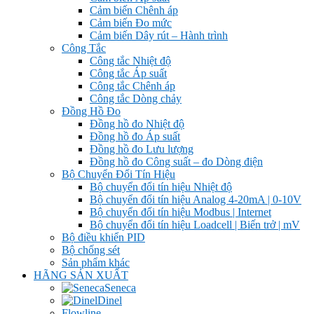
Cảm biến Chênh áp
Cảm biến Đo mức
Cảm biến Dây rút – Hành trình
Công Tắc
Công tắc Nhiệt độ
Công tắc Áp suất
Công tắc Chênh áp
Công tắc Dòng chảy
Đồng Hồ Đo
Đồng hồ đo Nhiệt độ
Đồng hồ đo Áp suất
Đồng hồ đo Lưu lượng
Đồng hồ đo Công suất – đo Dòng điện
Bộ Chuyển Đổi Tín Hiệu
Bộ chuyển đổi tín hiệu Nhiệt độ
Bộ chuyển đổi tín hiệu Analog 4-20mA | 0-10V
Bộ chuyển đổi tín hiệu Modbus | Internet
Bộ chuyển đổi tín hiệu Loadcell | Biến trở | mV
Bộ điều khiển PID
Bộ chống sét
Sản phẩm khác
HÃNG SẢN XUẤT
Seneca
Dinel
Flowline