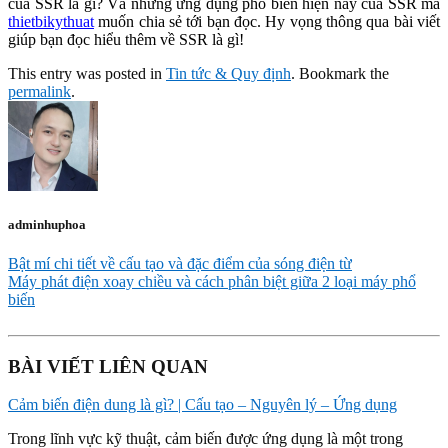
của SSR là gì? Và những ứng dụng phổ biến hiện nay của SSR mà
thietbikythuat
muốn chia sẻ tới bạn đọc. Hy vọng thông qua bài viết
giúp bạn đọc hiểu thêm về SSR là gì!
This entry was posted in
Tin tức & Quy định
. Bookmark the
permalink
.
adminhuphoa
Bật mí chi tiết về cấu tạo và đặc điểm của sóng điện từ
Máy phát điện xoay chiều và cách phân biệt giữa 2 loại máy phổ
biến
BÀI VIẾT LIÊN QUAN
Cảm biến điện dung là gì? | Cấu tạo – Nguyên lý – Ứng dụng
Trong lĩnh vực kỹ thuật, cảm biến được ứng dụng là một trong