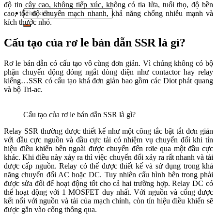
độ tin cậy cao, không tiếp xúc, không có tia lửa, tuổi thọ, độ bền
Tìm
cao, tốc độ chuyển mạch nhanh, khả năng chống nhiễu mạnh và
kiếm:
kích thước nhỏ.
Cấu tạo của rơ le bán dẫn SSR là gì?
Rơ le bán dẫn có cấu tạo vô cùng đơn giản. Vì chúng không có bộ
phận chuyển động đóng ngắt dòng điện như contactor hay relay
kiếng…SSR có cấu tạo khá đơn giản bao gồm các Diot phát quang
và bộ Tri-ac.
Cấu tạo của rơ le bán dẫn SSR là gì?
Relay SSR thường được thiết kế như một công tắc bật tắt đơn giản
với đầu cực nguồn và đầu cực tải có nhiệm vụ chuyển đổi khi tín
hiệu điều khiển bên ngoài được chuyển đến rơle qua một đầu cực
khác. Khi điều này xảy ra thì việc chuyển đổi xảy ra rất nhanh và tải
được cấp nguồn. Relay có thể được thiết kế và sử dụng trong khả
năng chuyển đổi AC hoặc DC. Tuy nhiên cấu hình bên trong phải
được sửa đổi để hoạt động tốt cho cả hai trường hợp. Relay DC có
thể hoạt động với 1 MOSFET duy nhất. Với nguồn và cổng được
kết nối với nguồn và tải của mạch chính, còn tín hiệu điều khiển sẽ
được gắn vào cổng thông qua.