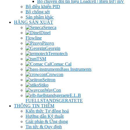
Bộ chuyển đổi tín hiệu Loadcell | Biến trở | mV
Bộ điều khiển PID
Bộ chống sét
Sản phẩm khác
HÃNG SẢN XUẤT
Seneca
Dinel
Flowline
Pixsys
Georgin
Termotech
TSM
Comac Cal
Bass Instruments
Crowcon
Seitron
Stiko
WayCon
E.L.B
FUELLSTANDSGERATETE
THÔNG TIN THÊM
Kiến thức Tự đông hoá
Hướng dẫn Kỹ thuật
Giải pháp & Ứng dụng
Tin tức & Quy định