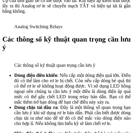
Up của thời gian để có thể được vào tải. Khi điện áp kiểm soát được
lấy ra thì Analog rơ le sẽ chuyển mạch TẮT và hiện tại tải là gần
bằng không.
Analog Switching Relays
Các thông số kỹ thuật quan trọng cần lưu
ý
Các thông số kỹ thuật quan trọng cần lưu ý
Dòng điện điều khiển
: Nếu cấp một dòng điện quá lớn. Điều
đó có thể làm cho rơ le bị chết. Còn nếu cấp dòng bé quá thì
có thể rơ le sẽ không hoạt động được. Vì sử dụng LED hồng
ngoại nên chúng ta cần lưu ý một điều là dùng điện áp quá
mức có thể gây chết LED trong relay bán dẫn. Bạn có thể
mắc thêm trở hạn dòng để hạn chế điều này xảy ra.
Dòng chịu tải đầu ra
: Đây là một thông số quan trọng bạn
cần lưu ý khi sử dụng rơ le bán dẫn. Phải cần biết được dòng
chịu tải ra như nào để từ đó có thể mắc vào dòng điện nào
cho hợp lí. Nếu không tìm hiểu kỹ sẽ làm chết rơ le.