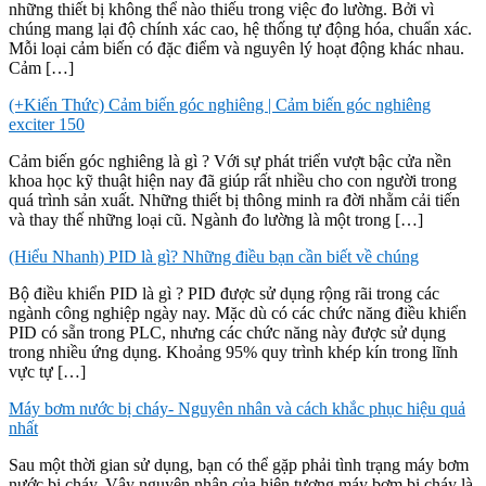
những thiết bị không thể nào thiếu trong việc đo lường. Bởi vì
chúng mang lại độ chính xác cao, hệ thống tự động hóa, chuẩn xác.
Mỗi loại cảm biến có đặc điểm và nguyên lý hoạt động khác nhau.
Cảm […]
(+Kiến Thức) Cảm biến góc nghiêng | Cảm biến góc nghiêng
exciter 150
Cảm biến góc nghiêng là gì ? Với sự phát triển vượt bậc cửa nền
khoa học kỹ thuật hiện nay đã giúp rất nhiều cho con người trong
quá trình sản xuất. Những thiết bị thông minh ra đời nhằm cải tiến
và thay thế những loại cũ. Ngành đo lường là một trong […]
(Hiểu Nhanh) PID là gì? Những điều bạn cần biết về chúng
Bộ điều khiển PID là gì ? PID được sử dụng rộng rãi trong các
ngành công nghiệp ngày nay. Mặc dù có các chức năng điều khiển
PID có sẵn trong PLC, nhưng các chức năng này được sử dụng
trong nhiều ứng dụng. Khoảng 95% quy trình khép kín trong lĩnh
vực tự […]
Máy bơm nước bị cháy- Nguyên nhân và cách khắc phục hiệu quả
nhất
Sau một thời gian sử dụng, bạn có thể gặp phải tình trạng máy bơm
nước bị cháy. Vậy nguyên nhân của hiện tượng máy bơm bị cháy là