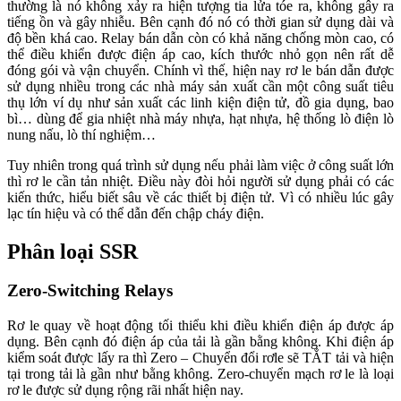
thường là nó không xảy ra hiện tượng tia lửa tóe ra, không gây ra
tiếng ồn và gây nhiễu. Bên cạnh đó nó có thời gian sử dụng dài và
độ bền khá cao. Relay bán dẫn còn có khả năng chống mòn cao, có
thể điều khiển được điện áp cao, kích thước nhỏ gọn nên rất dễ
đóng gói và vận chuyển. Chính vì thế, hiện nay rơ le bán dẫn được
sử dụng nhiều trong các nhà máy sản xuất cần một công suất tiêu
thụ lớn ví dụ như sản xuất các linh kiện điện tử, đồ gia dụng, bao
bì… dùng để gia nhiệt nhà máy nhựa, hạt nhựa, hệ thống lò điện lò
nung nấu, lò thí nghiệm…
Tuy nhiên trong quá trình sử dụng nếu phải làm việc ở công suất lớn
thì rơ le cần tản nhiệt. Điều này đòi hỏi người sử dụng phải có các
kiến thức, hiểu biết sâu về các thiết bị điện tử. Vì có nhiều lúc gây
lạc tín hiệu và có thể dẫn đến chập cháy điện.
Phân loại SSR
Zero-Switching Relays
Rơ le quay về hoạt động tối thiểu khi điều khiển điện áp được áp
dụng. Bên cạnh đó điện áp của tải là gần bằng không. Khi điện áp
kiểm soát được lấy ra thì Zero – Chuyển đổi rơle sẽ TẮT tải và hiện
tại trong tải là gần như bằng không. Zero-chuyển mạch rơ le là loại
rơ le được sử dụng rộng rãi nhất hiện nay.