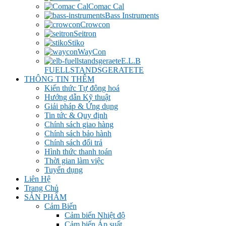
Comac Cal
Bass Instruments
Crowcon
Seitron
Stiko
WayCon
E.L.B
FUELLSTANDSGERATETE
THÔNG TIN THÊM
Kiến thức Tự đông hoá
Hướng dẫn Kỹ thuật
Giải pháp & Ứng dụng
Tin tức & Quy định
Chính sách giao hàng
Chính sách bảo hành
Chính sách đổi trả
Hình thức thanh toán
Thời gian làm việc
Tuyển dụng
Liên Hệ
Trang Chủ
SẢN PHẨM
Cảm Biến
Cảm biến Nhiệt độ
Cảm biến Áp suất