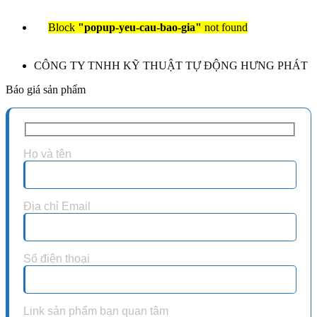
Block
"popup-yeu-cau-bao-gia"
not found
CÔNG TY TNHH KỸ THUẬT TỰ ĐỘNG HƯNG PHÁT
Báo giá sản phẩm
Họ và tên
Địa chỉ Email
Số điện thoại
Link sản phẩm bạn quan tâm