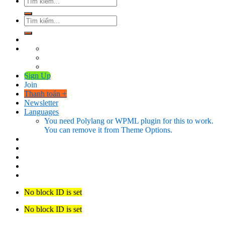
kiếm:
Tìm
kiếm:
Sign Up
Join
Thanh toán
+
Newsletter
Languages
You need Polylang or WPML plugin for this to work.
You can remove it from Theme Options.
No block ID is set
No block ID is set