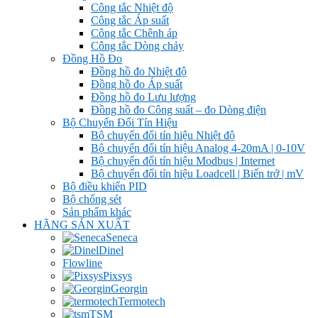
Công tắc Nhiệt độ
Công tắc Áp suất
Công tắc Chênh áp
Công tắc Dòng chảy
Đồng Hồ Đo
Đồng hồ đo Nhiệt độ
Đồng hồ đo Áp suất
Đồng hồ đo Lưu lượng
Đồng hồ đo Công suất – đo Dòng điện
Bộ Chuyển Đổi Tín Hiệu
Bộ chuyển đổi tín hiệu Nhiệt độ
Bộ chuyển đổi tín hiệu Analog 4-20mA | 0-10V
Bộ chuyển đổi tín hiệu Modbus | Internet
Bộ chuyển đổi tín hiệu Loadcell | Biến trở | mV
Bộ điều khiển PID
Bộ chống sét
Sản phẩm khác
HÃNG SẢN XUẤT
Seneca
Dinel
Flowline
Pixsys
Georgin
Termotech
TSM