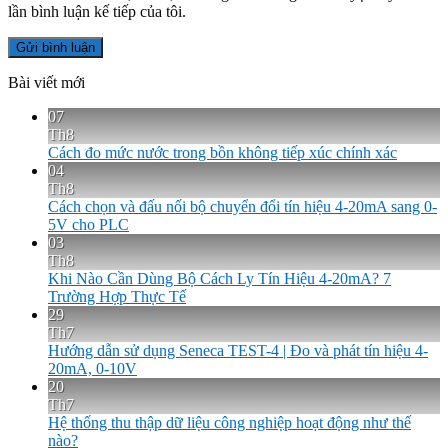
lần bình luận kế tiếp của tôi.
Bài viết mới
07
Th8
Cách đo mức nước trong bồn không tiếp xúc chính xác
04
Th8
Cách chọn và đấu nối bộ chuyển đổi tín hiệu 4-20mA sang 0-
5V cho PLC
03
Th8
Khi Nào Cần Dùng Bộ Cách Ly Tín Hiệu 4-20mA? 7
Trường Hợp Thực Tế
29
Th7
Hướng dẫn sử dụng Seneca TEST-4 | Đo và phát tín hiệu 4-
20mA, 0-10V
20
Th7
Hệ thống thu thập dữ liệu công nghiệp hoạt động như thế
nào?