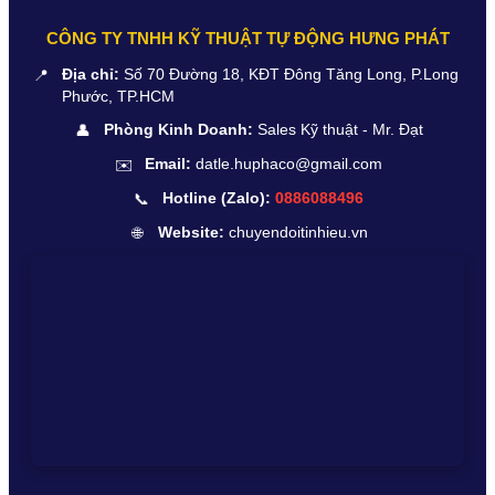
CÔNG TY TNHH KỸ THUẬT TỰ ĐỘNG HƯNG PHÁT
📍
Địa chỉ:
Số 70 Đường 18, KĐT Đông Tăng Long, P.Long
Phước, TP.HCM
👤
Phòng Kinh Doanh:
Sales Kỹ thuật - Mr. Đạt
✉️
Email:
datle.huphaco@gmail.com
📞
Hotline (Zalo):
0886088496
🌐
Website:
chuyendoitinhieu.vn