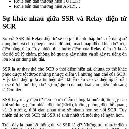
Rơ le bán dẫn thương hiệu FOTEK;
Rơ le bán dẫn thương hiệu ANLY…
Sự khác nhau giữa SSR và Relay điện từ
SCR
So với SSR thì Relay điện từ sẽ có giá thành thấp hơn, dễ dàng sử
dụng hơn và cho phép chuyển đổi một mạch nạp điều khiển bởi một
điện năng thấp. Tuy nhiên thì nhược điểm của Relay điện từ là có
tốc độ xử lý chậm, phòng hồ quang gây nhiễu và sẽ gây ra tiếng ồn
lớn khi sử dụng lâu dài.
SSR là sự thay thế cho SCR ở thời điểm hiện tại, chúng có thể khắc
phục được tốt được những nhược điểm và những hạn chế của SCR.
Việc tách điện giữa 2 tín hiệu điều khiển đầu vào và điện áp tải đầu
ra sẽ được thực hiện bởi sự trợ giúp của một loại cảm biến ánh sáng
là Coupler.
SSR hay relay điện tử đều có ưu điểm chúng là mức độ tin cậy cao
khi sử dụng, giảm nhiễu điện từ (EMI), không phóng điện hồ quang
và từ trường, thời gian phản ứng sẽ nhanh hơn so với SCR. Tuy
nhiên thì so với SCR thì SSR sẽ sinh nhiệt và tuổi thọ sẽ ngắn hơn.
Trên đây là toàn bộ thông tin về SSR là gì? Những ưu, nhược điểm