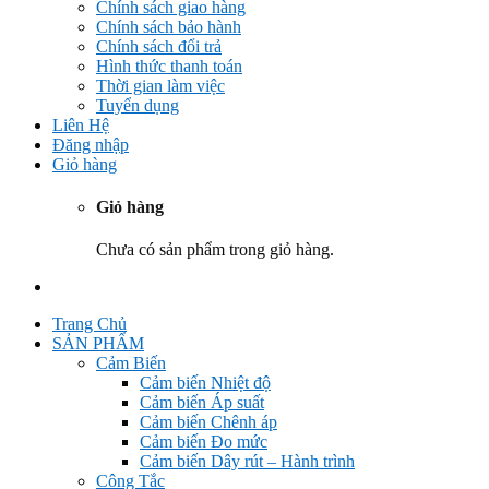
Chính sách giao hàng
Chính sách bảo hành
Chính sách đổi trả
Hình thức thanh toán
Thời gian làm việc
Tuyển dụng
Liên Hệ
Đăng nhập
Giỏ hàng
Giỏ hàng
Chưa có sản phẩm trong giỏ hàng.
Trang Chủ
SẢN PHẨM
Cảm Biến
Cảm biến Nhiệt độ
Cảm biến Áp suất
Cảm biến Chênh áp
Cảm biến Đo mức
Cảm biến Dây rút – Hành trình
Công Tắc