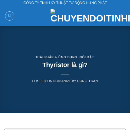
CÔNG TY TNHH KỸ THUẬT TỰ ĐỘNG HƯNG PHÁT
Skip
to
content
GIẢI PHÁP & ỨNG DỤNG
,
NỔI BẬT
Thyristor là gì?
POSTED ON
06/05/2021
BY
DUNG TRAN