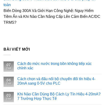
toàn
Biến Dòng 300A Và Giới Hạn Công Nghệ: Nguy Hiểm
Tiềm Ẩn và Khi Nào Cần Nâng Cấp Lên Cảm Biến AC/DC
TRMS?
BÀI VIẾT MỚI
Cách đo mức nước trong bồn không tiếp xúc
07
chính xác
Th8
Cách chọn và đấu nối bộ chuyển đổi tín hiệu 4-
04
20mA sang 0-5V cho PLC
Th8
Khi Nào Cần Dùng Bộ Cách Ly Tín Hiệu 4-20mA?
03
7 Trường Hợp Thực Tế
Th8