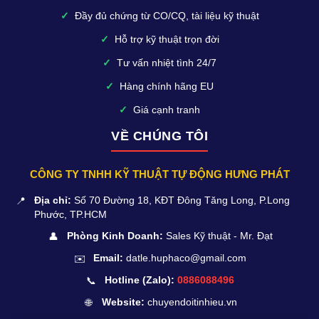
✓
Đầy đủ chứng từ CO/CQ, tài liệu kỹ thuật
✓
Hỗ trợ kỹ thuật trọn đời
✓
Tư vấn nhiệt tình 24/7
✓
Hàng chính hãng EU
✓
Giá cạnh tranh
VỀ CHÚNG TÔI
CÔNG TY TNHH KỸ THUẬT TỰ ĐỘNG HƯNG PHÁT
📍
Địa chỉ:
Số 70 Đường 18, KĐT Đông Tăng Long, P.Long
Phước, TP.HCM
👤
Phòng Kinh Doanh:
Sales Kỹ thuật - Mr. Đạt
✉️
Email:
datle.huphaco@gmail.com
📞
Hotline (Zalo):
0886088496
🌐
Website:
chuyendoitinhieu.vn