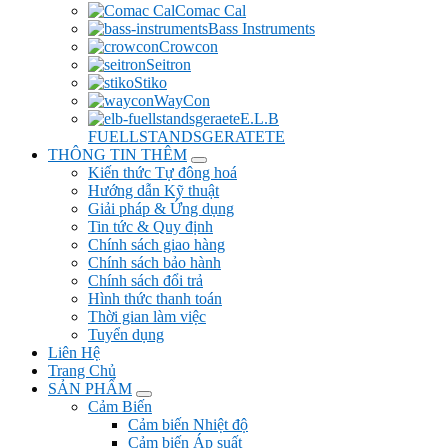
Comac Cal
Bass Instruments
Crowcon
Seitron
Stiko
WayCon
E.L.B
FUELLSTANDSGERATETE
THÔNG TIN THÊM
Kiến thức Tự đông hoá
Hướng dẫn Kỹ thuật
Giải pháp & Ứng dụng
Tin tức & Quy định
Chính sách giao hàng
Chính sách bảo hành
Chính sách đổi trả
Hình thức thanh toán
Thời gian làm việc
Tuyển dụng
Liên Hệ
Trang Chủ
SẢN PHẨM
Cảm Biến
Cảm biến Nhiệt độ
Cảm biến Áp suất