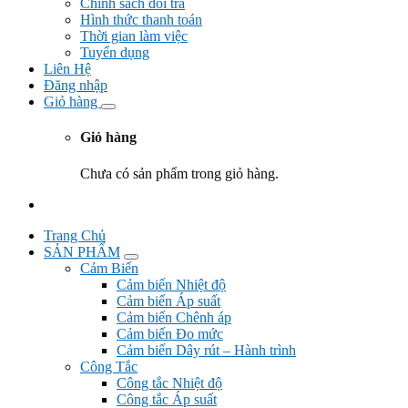
Chính sách đổi trả
Hình thức thanh toán
Thời gian làm việc
Tuyển dụng
Liên Hệ
Đăng nhập
Giỏ hàng
Giỏ hàng
Chưa có sản phẩm trong giỏ hàng.
Trang Chủ
SẢN PHẨM
Cảm Biến
Cảm biến Nhiệt độ
Cảm biến Áp suất
Cảm biến Chênh áp
Cảm biến Đo mức
Cảm biến Dây rút – Hành trình
Công Tắc
Công tắc Nhiệt độ
Công tắc Áp suất