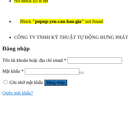
No block ID is set
Block
"popup-yeu-cau-bao-gia"
not found
CÔNG TY TNHH KỸ THUẬT TỰ ĐỘNG HƯNG PHÁT
Đăng nhập
Tên tài khoản hoặc địa chỉ email
*
Mật khẩu
*
Ghi nhớ mật khẩu
Đăng nhập
Quên mật khẩu?