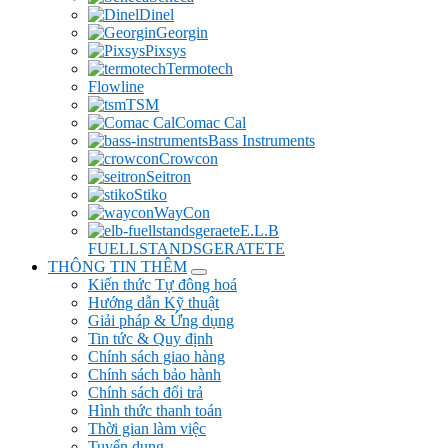
Dinel
Georgin
Pixsys
Termotech
Flowline
TSM
Comac Cal
Bass Instruments
Crowcon
Seitron
Stiko
WayCon
E.L.B
FUELLSTANDSGERATETE
THÔNG TIN THÊM
Kiến thức Tự đông hoá
Hướng dẫn Kỹ thuật
Giải pháp & Ứng dụng
Tin tức & Quy định
Chính sách giao hàng
Chính sách bảo hành
Chính sách đổi trả
Hình thức thanh toán
Thời gian làm việc
Tuyển dụng