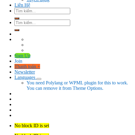
Liên Hệ
Tìm
kiếm:
Tìm
kiếm:
Sign Up
Join
Thanh toán
+
Newsletter
Languages
You need Polylang or WPML plugin for this to work.
You can remove it from Theme Options.
No block ID is set