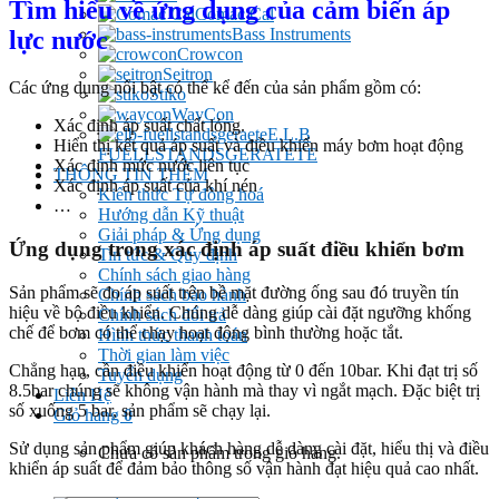
Tìm hiểu về ứng dụng của cảm biến áp
Comac Cal
Bass Instruments
lực nước
Crowcon
Seitron
Các ứng dụng nổi bật có thể kể đến của sản phẩm gồm có:
Stiko
WayCon
Xác định áp suất chất lỏng.
E.L.B
Hiển thị kết quả áp suất và điều khiển máy bơm hoạt động
FUELLSTANDSGERATETE
Xác định mức nước liên tục
THÔNG TIN THÊM
Xác định áp suất của khí nén
Kiến thức Tự đông hoá
…
Hướng dẫn Kỹ thuật
Giải pháp & Ứng dụng
Ứng dụng trong xác định áp suất điều khiển bơm
Tin tức & Quy định
Chính sách giao hàng
Sản phẩm sẽ đo áp suất trên bề mặt đường ống sau đó truyền tín
Chính sách bảo hành
hiệu về bộ điều khiển. Chúng dễ dàng giúp cài đặt ngưỡng khống
Chính sách đổi trả
chế để bơm có thể chạy hoạt động bình thường hoặc tắt.
Hình thức thanh toán
Thời gian làm việc
Chẳng hạn, cần điều khiển hoạt động từ 0 đến 10bar. Khi đạt trị số
Tuyển dụng
8.5bar chúng sẽ không vận hành mà thay vì ngắt mạch. Đặc biệt trị
Liên Hệ
số xuống 5 bar, sản phẩm sẽ chạy lại.
Giỏ hàng
0
Sử dụng sản phẩm giúp khách hàng dễ dàng cài đặt, hiểu thị và điều
Chưa có sản phẩm trong giỏ hàng.
khiển áp suất để đảm bảo thông số vận hành đạt hiệu quả cao nhất.