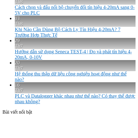
Th8
Cách chọn và đấu nối bộ chuyển đổi tín hiệu 4-20mA sang 0-
5V cho PLC
03
Th8
Khi Nào Cần Dùng Bộ Cách Ly Tín Hiệu 4-20mA? 7
Trường Hợp Thực Tế
29
Th7
Hướng dẫn sử dụng Seneca TEST-4 | Đo và phát tín hiệu 4-
20mA, 0-10V
20
Th7
Hệ thống thu thập dữ liệu công nghiệp hoạt động như thế
nào?
16
Th7
PLC và Datalogger khác nhau như thế nào? Có thay thế được
nhau không?
Bài viết nổi bật