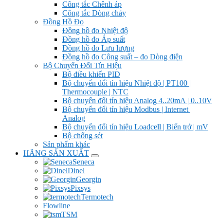
Công tắc Chênh áp
Công tắc Dòng chảy
Đồng Hồ Đo
Đồng hồ đo Nhiệt độ
Đồng hồ đo Áp suất
Đồng hồ đo Lưu lượng
Đồng hồ đo Công suất – đo Dòng điện
Bộ Chuyển Đổi Tín Hiệu
Bộ điều khiển PID
Bộ chuyển đổi tín hiệu Nhiệt độ | PT100 |
Thermocouple | NTC
Bộ chuyển đổi tín hiệu Analog 4..20mA | 0..10V
Bộ chuyển đổi tín hiệu Modbus | Internet |
Analog
Bộ chuyển đổi tín hiệu Loadcell | Biến trở | mV
Bộ chống sét
Sản phẩm khác
HÃNG SẢN XUẤT
Seneca
Dinel
Georgin
Pixsys
Termotech
Flowline
TSM