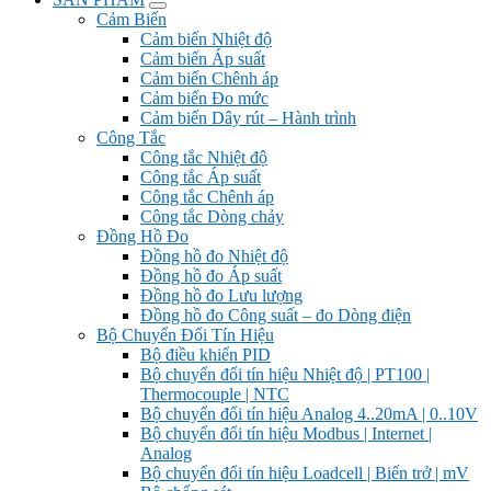
Cảm Biến
Cảm biến Nhiệt độ
Cảm biến Áp suất
Cảm biến Chênh áp
Cảm biến Đo mức
Cảm biến Dây rút – Hành trình
Công Tắc
Công tắc Nhiệt độ
Công tắc Áp suất
Công tắc Chênh áp
Công tắc Dòng chảy
Đồng Hồ Đo
Đồng hồ đo Nhiệt độ
Đồng hồ đo Áp suất
Đồng hồ đo Lưu lượng
Đồng hồ đo Công suất – đo Dòng điện
Bộ Chuyển Đổi Tín Hiệu
Bộ điều khiển PID
Bộ chuyển đổi tín hiệu Nhiệt độ | PT100 |
Thermocouple | NTC
Bộ chuyển đổi tín hiệu Analog 4..20mA | 0..10V
Bộ chuyển đổi tín hiệu Modbus | Internet |
Analog
Bộ chuyển đổi tín hiệu Loadcell | Biến trở | mV