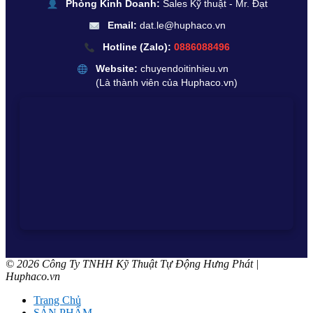
Phòng Kinh Doanh:
Sales Kỹ thuật - Mr. Đạt
Email:
dat.le@huphaco.vn
Hotline (Zalo):
0886088496
Website:
chuyendoitinhieu.vn
(Là thành viên của Huphaco.vn)
© 2026 Công Ty TNHH Kỹ Thuật Tự Động Hưng Phát |
Huphaco.vn
Trang Chủ
SẢN PHẨM