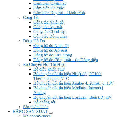
Cảm biến Chênh áp
Cảm biến Đo mức
Cảm biến Dây rút – Hành trình
Công Tắc
Công tắc Nhiệt độ
Công tắc Áp suất
Công tắc Chênh áp
Công tắc Dòng chảy
Đồng Hồ Đo
Đồng hồ đo Nhiệt độ
Đồng hồ đo Áp suất
Đồng hồ đo Lưu lượng
Đồng hồ đo Công suất – đo Dòng điện
Bộ Chuyển Đổi Tín Hiệu
Bộ điều khiển PID
Bộ chuyển đổi tín hiệu Nhiệt độ | PT100 |
Thermocouple | NTC
Bộ chuyển đổi tín hiệu Analog 4..20mA | 0..10V
Bộ chuyển đổi tín hiệu Modbus | Internet |
Analog
Bộ chuyển đổi tín hiệu Loadcell | Biến trở | mV
Bộ chống sét
Sản phẩm khác
HÃNG SẢN XUẤT
Seneca