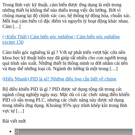
Trong lĩnh vực kỹ thuật, cảm biến được ứng dụng là một trong
những thiết bị không thể nào thiếu trong việc đo lường. Bởi vì
chúng mang lại độ chính xác cao, hệ thống tự động hóa, chuẩn xác.
Mỗi loại cảm biến có đặc điểm và nguyên lý hoạt động khác nhau.
Cảm […]
(+Kiến Thức) Cảm biến góc nghiêng | Cảm biến góc nghiêng
exciter 150
Cảm biến góc nghiêng là gì ? Với sự phát triển vượt bậc cửa nền
khoa học kỹ thuật hiện nay đã giúp rất nhiều cho con người trong
quá trình sản xuất. Những thiết bị thông minh ra đời nhằm cải tiến
và thay thế những loại cũ. Ngành đo lường là một trong […]
(Hiểu Nhanh) PID là gì? Những điều bạn cần biết về chúng
Bộ điều khiển PID là gì ? PID được sử dụng rộng rãi trong các
ngành công nghiệp ngày nay. Mặc dù có các chức năng điều khiển
PID có sẵn trong PLC, nhưng các chức năng này được sử dụng
trong nhiều ứng dụng. Khoảng 95% quy trình khép kín trong lĩnh
vực tự […]
Bài viết mới
04