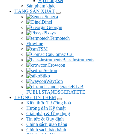
Bộ chống sét
Sản phẩm khác
HÃNG SẢN XUẤT
Seneca
Dinel
Georgin
Pixsys
Termotech
Flowline
TSM
Comac Cal
Bass Instruments
Crowcon
Seitron
Stiko
WayCon
E.L.B
FUELLSTANDSGERATETE
THÔNG TIN THÊM
Kiến thức Tự đông hoá
Hướng dẫn Kỹ thuật
Giải pháp & Ứng dụng
Tin tức & Quy định
Chính sách giao hàng
Chính sách bảo hành