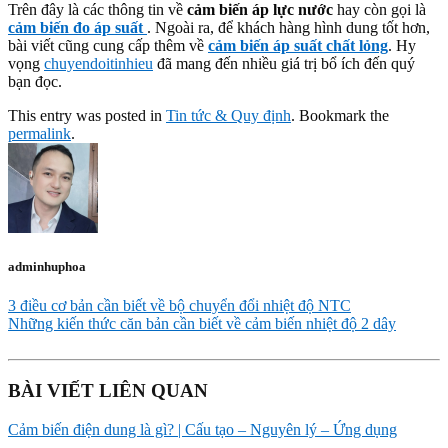
Trên đây là các thông tin về
cảm biến áp lực nước
hay còn gọi là
cảm biến đo áp suất
. Ngoài ra, để khách hàng hình dung tốt hơn,
bài viết cũng cung cấp thêm về
cảm biến áp suất chất lỏng
. Hy
vọng
chuyendoitinhieu
đã mang đến nhiều giá trị bổ ích đến quý
bạn đọc.
This entry was posted in
Tin tức & Quy định
. Bookmark the
permalink
.
adminhuphoa
3 điều cơ bản cần biết về bộ chuyển đổi nhiệt độ NTC
Những kiến thức căn bản cần biết về cảm biến nhiệt độ 2 dây
BÀI VIẾT LIÊN QUAN
Cảm biến điện dung là gì? | Cấu tạo – Nguyên lý – Ứng dụng