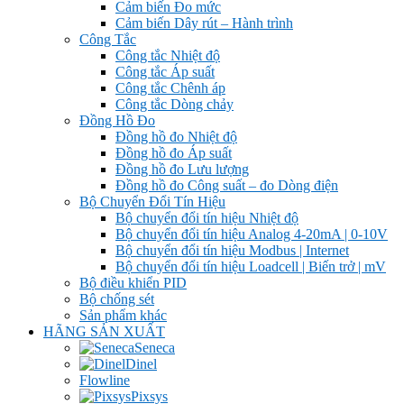
Cảm biến Đo mức
Cảm biến Dây rút – Hành trình
Công Tắc
Công tắc Nhiệt độ
Công tắc Áp suất
Công tắc Chênh áp
Công tắc Dòng chảy
Đồng Hồ Đo
Đồng hồ đo Nhiệt độ
Đồng hồ đo Áp suất
Đồng hồ đo Lưu lượng
Đồng hồ đo Công suất – đo Dòng điện
Bộ Chuyển Đổi Tín Hiệu
Bộ chuyển đổi tín hiệu Nhiệt độ
Bộ chuyển đổi tín hiệu Analog 4-20mA | 0-10V
Bộ chuyển đổi tín hiệu Modbus | Internet
Bộ chuyển đổi tín hiệu Loadcell | Biến trở | mV
Bộ điều khiển PID
Bộ chống sét
Sản phẩm khác
HÃNG SẢN XUẤT
Seneca
Dinel
Flowline
Pixsys