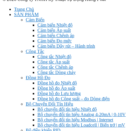
Trang Chủ
SẢN PHẨM
Cảm Biến
Cảm biến Nhiệt độ
Cảm biến Áp suất
Cảm biến Chênh áp
Cảm biến Đo mức
Cảm biến Dây rút – Hành trình
Công Tắc
Công tắc Nhiệt độ
Công tắc Áp suất
Công tắc Chênh áp
Công tắc Dòng chảy
Đồng Hồ Đo
Đồng hồ đo Nhiệt độ
Đồng hồ đo Áp suất
Đồng hồ đo Lưu lượng
Đồng hồ đo Công suất – đo Dòng điện
Bộ Chuyển Đổi Tín Hiệu
Bộ chuyển đổi tín hiệu Nhiệt độ
Bộ chuyển đổi tín hiệu Analog 4-20mA | 0-10V
Bộ chuyển đổi tín hiệu Modbus | Internet
Bộ chuyển đổi tín hiệu Loadcell | Biến trở | mV
Bộ điều khiển PID