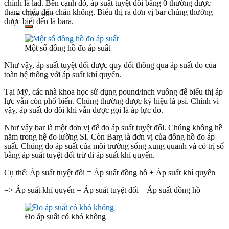
chính là lad. Bên cạnh đó, áp suất tuyệt đối bằng 0 thường được
tham chiếu đến chân không. Biểu thị ra đơn vị bar chúng thường
Tìm
được biết đến là bara.
kiếm:
Một số đồng hồ đo áp suất
Như vậy, áp suất tuyệt đối được quy đổi thông qua áp suất đo của
toàn hệ thống với áp suất khí quyển.
Tại Mỹ, các nhà khoa học sử dụng pound/inch vuông để biểu thị áp
lực vẫn còn phổ biến. Chúng thường được ký hiệu là psi. Chính vì
vậy, áp suất đo đôi khi vẫn được gọi là áp lực đo.
Như vậy bar là một đơn vị để đo áp suất tuyệt đối. Chúng không hề
nằm trong hệ đo lường SI. Còn Barg là đơn vị của đồng hồ đo áp
suất. Chúng đo áp suất của môi trường sống xung quanh và có trị số
bằng áp suất tuyệt đối trừ đi áp suất khí quyển.
Cụ thể: Áp suất tuyệt đối = Áp suất đồng hồ + Áp suất khí quyển
=> Áp suất khí quyển = Áp suất tuyệt đối – Áp suất đồng hồ
Đo áp suất có khó không