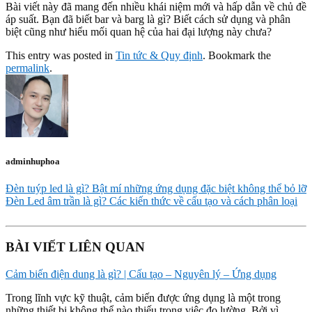
Bài viết này đã mang đến nhiều khái niệm mới và hấp dẫn về chủ đề
áp suất. Bạn đã biết bar và barg là gì? Biết cách sử dụng và phân
biệt cũng như hiểu mối quan hệ của hai đại lượng này chưa?
This entry was posted in
Tin tức & Quy định
. Bookmark the
permalink
.
adminhuphoa
Đèn tuýp led là gì? Bật mí những ứng dụng đặc biệt không thể bỏ lỡ
Đèn Led âm trần là gì? Các kiến thức về cấu tạo và cách phân loại
BÀI VIẾT LIÊN QUAN
Cảm biến điện dung là gì? | Cấu tạo – Nguyên lý – Ứng dụng
Trong lĩnh vực kỹ thuật, cảm biến được ứng dụng là một trong
những thiết bị không thể nào thiếu trong việc đo lường. Bởi vì