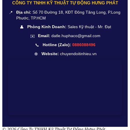
CÔNG TY TNHH KỸ THUẬT TỰ ĐỘNG HƯNG PHÁT
📍
Địa chỉ:
Số 70 Đường 18, KĐT Đông Tăng Long, P.Long
Phước, TP.HCM
👤
Phòng Kinh Doanh:
Sales Kỹ thuật - Mr. Đạt
✉️
Email:
datle.huphaco@gmail.com
📞
Hotline (Zalo):
0886088496
🌐
Website:
chuyendoitinhieu.vn
© 2026 Công Ty TNHH Kỹ Thuật Tự Động Hưng Phát