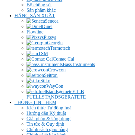
Bộ chống sét
Sản phẩm khác
HÃNG SẢN XUẤT
Seneca
Dinel
Flowline
Pixsys
Georgin
Termotech
TSM
Comac Cal
Bass Instruments
Crowcon
Seitron
Stiko
WayCon
E.L.B
FUELLSTANDSGERATETE
THÔNG TIN THÊM
Kiến thức Tự đông hoá
Hướng dẫn Kỹ thuật
Giải pháp & Ứng dụng
Tin tức & Quy định
Chính sách giao hàng
Chính sách bảo hành