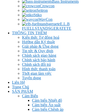
Bass Instruments
Crowcon
Seitron
Stiko
WayCon
E.L.B
FUELLSTANDSGERATETE
THÔNG TIN THÊM
Kiến thức Tự đông hoá
Hướng dẫn Kỹ thuật
Giải pháp & Ứng dụng
Tin tức & Quy định
Chính sách giao hàng
Chính sách bảo hành
Chính sách đổi trả
Hình thức thanh toán
Thời gian làm việc
Tuyển dụng
Liên Hệ
Trang Chủ
SẢN PHẨM
Cảm Biến
Cảm biến Nhiệt độ
Cảm biến Áp suất
Cảm biến Chênh áp