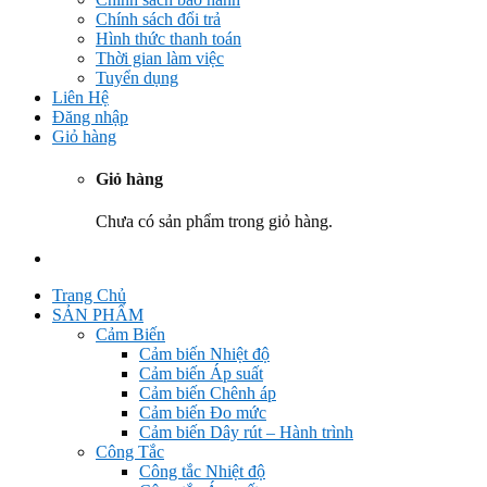
Chính sách đổi trả
Hình thức thanh toán
Thời gian làm việc
Tuyển dụng
Liên Hệ
Đăng nhập
Giỏ hàng
Giỏ hàng
Chưa có sản phẩm trong giỏ hàng.
Trang Chủ
SẢN PHẨM
Cảm Biến
Cảm biến Nhiệt độ
Cảm biến Áp suất
Cảm biến Chênh áp
Cảm biến Đo mức
Cảm biến Dây rút – Hành trình
Công Tắc
Công tắc Nhiệt độ