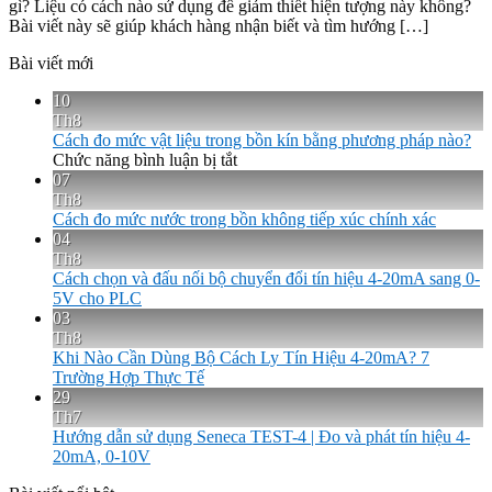
gì? Liệu có cách nào sử dụng để giảm thiết hiện tượng này không?
Bài viết này sẽ giúp khách hàng nhận biết và tìm hướng […]
Bài viết mới
10
Th8
Cách đo mức vật liệu trong bồn kín bằng phương pháp nào?
ở
Chức năng bình luận bị tắt
Cách
07
đo
Th8
mức
Cách đo mức nước trong bồn không tiếp xúc chính xác
vật
04
liệu
Th8
trong
Cách chọn và đấu nối bộ chuyển đổi tín hiệu 4-20mA sang 0-
bồn
5V cho PLC
kín
03
bằng
Th8
phương
Khi Nào Cần Dùng Bộ Cách Ly Tín Hiệu 4-20mA? 7
pháp
Trường Hợp Thực Tế
nào?
29
Th7
Hướng dẫn sử dụng Seneca TEST-4 | Đo và phát tín hiệu 4-
20mA, 0-10V