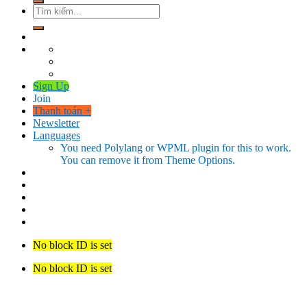
Tìm
kiếm:
Sign Up
Join
Thanh toán
+
Newsletter
Languages
You need Polylang or WPML plugin for this to work.
You can remove it from Theme Options.
No block ID is set
No block ID is set