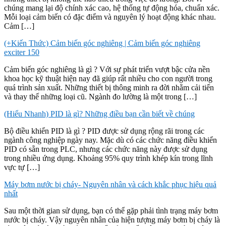
chúng mang lại độ chính xác cao, hệ thống tự động hóa, chuẩn xác.
Mỗi loại cảm biến có đặc điểm và nguyên lý hoạt động khác nhau.
Cảm […]
(+Kiến Thức) Cảm biến góc nghiêng | Cảm biến góc nghiêng
exciter 150
Cảm biến góc nghiêng là gì ? Với sự phát triển vượt bậc cửa nền
khoa học kỹ thuật hiện nay đã giúp rất nhiều cho con người trong
quá trình sản xuất. Những thiết bị thông minh ra đời nhằm cải tiến
và thay thế những loại cũ. Ngành đo lường là một trong […]
(Hiểu Nhanh) PID là gì? Những điều bạn cần biết về chúng
Bộ điều khiển PID là gì ? PID được sử dụng rộng rãi trong các
ngành công nghiệp ngày nay. Mặc dù có các chức năng điều khiển
PID có sẵn trong PLC, nhưng các chức năng này được sử dụng
trong nhiều ứng dụng. Khoảng 95% quy trình khép kín trong lĩnh
vực tự […]
Máy bơm nước bị cháy- Nguyên nhân và cách khắc phục hiệu quả
nhất
Sau một thời gian sử dụng, bạn có thể gặp phải tình trạng máy bơm
nước bị cháy. Vậy nguyên nhân của hiện tượng máy bơm bị cháy là