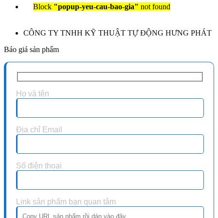
Block
"popup-yeu-cau-bao-gia"
not found
CÔNG TY TNHH KỸ THUẬT TỰ ĐỘNG HƯNG PHÁT
Báo giá sản phẩm
Họ và tên
Địa chỉ Email
Số điện thoại
Link sản phẩm bạn quan tâm