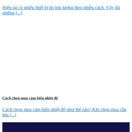
Hiện tại có nhiều thiết bị đo lưu lượng theo nhiều cách. Vậy thì
những [...]
Cách chọn mua cảm biến nhiệt độ
Cách chọn mua cảm biến nhiệt độ như thế nào? Khi chọn mua cần
lưu [...]