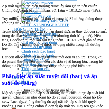
Crowcon
Áp suất mực nước biển thường được lấy làm giá trị tiêu chuẩn.
Seitron
Chúng được tính bằng millibars với 1atm = 1013.25 mbar (hPa).
Stiko
WayCon
Tuy millibars không phải là đơn vị trong hệ SI nhưng chúng được
E.L.B
sử dụng từ khá lâu.
FUELLSTANDSGERATETE
THÔNG TIN THÊM
Trong môi trường nước, trị số gần đúng giữa sự thay đổi của áp suất
Kiến thức Tự đông hoá
trong decibar và độ sâu từ mặt biển (thường tính bằng mét). Nếu
Hướng dẫn Kỹ thuật
tăng 1 decibar thì mỗi lần sâu tăng thêm 1.019716 mét gần bề mặt.
Giải pháp & Ứng dụng
Do đó, đây chính là đơn vị được sử dụng nhiều trong hải dương
Tin tức & Quy định
học.
Chính sách giao hàng
Chính sách bảo hành
Bar còn được sử dụng tương tự như một đơn vị áp lực. Trong khi
Chính sách đổi trả
đó pascal thường liên quan đến các đơn vị số lượng lớn. Trong hệ
Hình thức thanh toán
thống địa chất ,kilobar thường được sử dụng phổ biến hơn.
Thời gian làm việc
Tuyển dụng
Phân biệt áp suất tuyệt đối (bar) và áp
Liên Hệ
suất đo (barg)
Giỏ hàng
0
Chưa có sản phẩm trong giỏ hàng.
Một số dạng thiết bị đo áp suất không tham chiếu được áp suất khí
quyển. Chẳng hạn như đồng hồ đo áp suất bourdon, đồng hồ lốp
Tìm
xe… Lúc này, chúng thường đo áp suất trên áp suất khí quyển
kiếm:
khoảng 1 bar. Chúng chính là đơn vị áp suất đo. Hay tên gọi khác