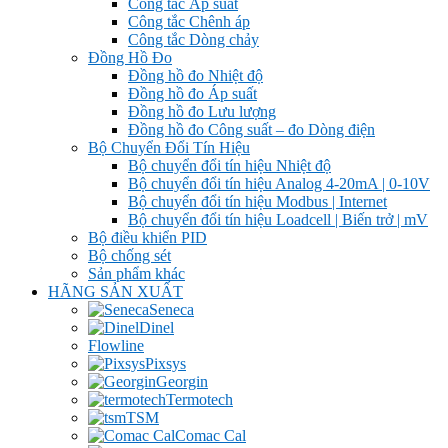
Công tắc Áp suất
Công tắc Chênh áp
Công tắc Dòng chảy
Đồng Hồ Đo
Đồng hồ đo Nhiệt độ
Đồng hồ đo Áp suất
Đồng hồ đo Lưu lượng
Đồng hồ đo Công suất – đo Dòng điện
Bộ Chuyển Đổi Tín Hiệu
Bộ chuyển đổi tín hiệu Nhiệt độ
Bộ chuyển đổi tín hiệu Analog 4-20mA | 0-10V
Bộ chuyển đổi tín hiệu Modbus | Internet
Bộ chuyển đổi tín hiệu Loadcell | Biến trở | mV
Bộ điều khiển PID
Bộ chống sét
Sản phẩm khác
HÃNG SẢN XUẤT
Seneca
Dinel
Flowline
Pixsys
Georgin
Termotech
TSM
Comac Cal