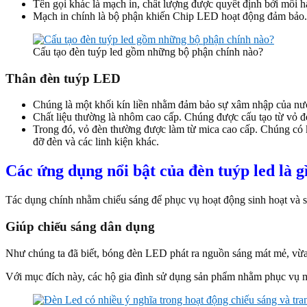
Tên gọi khác là mạch in, chất lượng được quyết định bởi mối
Mạch in chính là bộ phận khiến Chip LED hoạt động đảm bảo
Cấu tạo đèn tuýp led gồm những bộ phận chính nào?
Thân đèn tuýp LED
Chúng là một khối kín liền nhằm đảm bảo sự xâm nhập của nư
Chất liệu thường là nhôm cao cấp. Chúng được cấu tạo từ vỏ 
Trong đó, vỏ đèn thường được làm từ mica cao cấp. Chúng có
đỡ đèn và các linh kiện khác.
Các ứng dụng nổi bật của đèn tuýp led là g
Tác dụng chính nhằm chiếu sáng để phục vụ hoạt động sinh hoạt và 
Giúp chiếu sáng dân dụng
Như chúng ta đã biết, bóng đèn LED phát ra nguồn sáng mát mẻ, vừa 
Với mục đích này, các hộ gia đình sử dụng sản phẩm nhằm phục vụ 