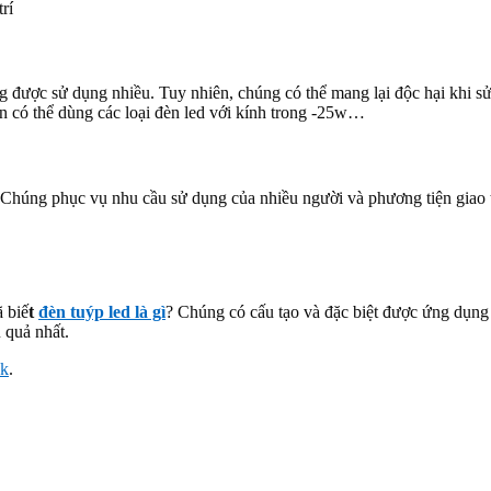
rí
 được sử dụng nhiều. Tuy nhiên, chúng có thể mang lại độc hại khi sử
n có thể dùng các loại đèn led với kính trong -25w…
 Chúng phục vụ nhu cầu sử dụng của nhiều người và phương tiện giao th
ã biế
t
đèn tuýp led là gì
? Chúng có cấu tạo và đặc biệt được ứng dụng
 quả nhất.
nk
.