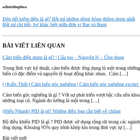
adminhuphoa
Đèn tiết kiệm điện là gì? Bật mí những dòng bóng thông dụng nhất
Bật mí chi tiết- Sự khác biệt giữa đơn vị Bar và Barg
BÀI VIẾT LIÊN QUAN
Cảm biến điện dung là gì? | Cấu tạo – Nguyên lý – Ứng dụng
Trong lĩnh vực kỹ thuật, cảm biến được ứng dụng là một trong những 
biến có đặc điểm và nguyên lý hoạt động khác nhau. Cảm […]
(+Kiến Thức) Cảm biến góc nghiêng | Cảm biến góc nghiêng exciter
Cảm biến góc nghiêng là gì ? Với sự phát triển vượt bậc cửa nền khoa 
những loại cũ. Ngành đo lường là một trong […]
(Hiểu Nhanh) PID là gì? Những điều bạn cần biết về chúng
Bộ điều khiển PID là gì ? PID được sử dụng rộng rãi trong các ngà
ứng dụng. Khoảng 95% quy trình khép kín trong lĩnh vực tự […]
Bài viết mới