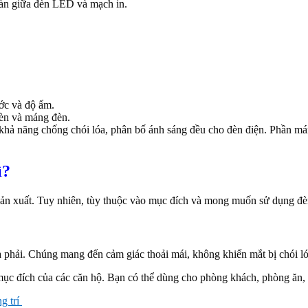
 hàn giữa đèn LED và mạch in.
.
ớc và độ ẩm.
đèn và máng đèn.
 khả năng chống chói lóa, phân bố ánh sáng đều cho đèn điện. Phần 
ì?
sản xuất. Tuy nhiên, tùy thuộc vào mục đích và mong muốn sử dụng đè
phải. Chúng mang đến cảm giác thoải mái, không khiến mắt bị chói lóa
mục đích của các căn hộ. Bạn có thể dùng cho phòng khách, phòng ăn