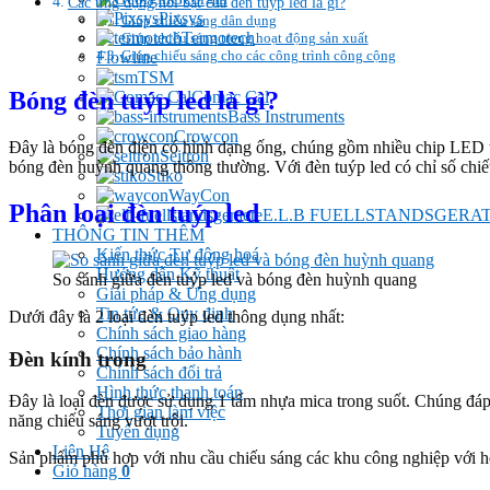
Các ứng dụng nổi bật của đèn tuýp led là gì?
Pixsys
Giúp chiếu sáng dân dụng
Termotech
Giúp chiếu sáng trong hoạt động sản xuất
Giúp chiếu sáng cho các công trình công cộng
Flowline
TSM
Bóng đèn tuýp led là gì?
Comac Cal
Bass Instruments
Crowcon
Đây là bóng đèn điện có hình dạng ống, chúng gồm nhiều chip LED t
Seitron
bóng đèn huỳnh quang thông thường.
Với đèn tuýp led có chỉ số chiế
Stiko
WayCon
Phân loại đèn tuýp led
E.L.B FUELLSTANDSGERA
THÔNG TIN THÊM
Kiến thức Tự đông hoá
Hướng dẫn Kỹ thuật
So sánh giữa đèn tuýp led và bóng đèn huỳnh quang
Giải pháp & Ứng dụng
Tin tức & Quy định
Dưới đây là 2 loại đèn tuýp led thông dụng nhất:
Chính sách giao hàng
Chính sách bảo hành
Đèn kính trong
Chính sách đổi trả
Hình thức thanh toán
Đây là loại đèn được sử dụng 1 tấm nhựa mica trong suốt. Chúng đá
Thời gian làm việc
năng chiếu sáng vượt trội.
Tuyển dụng
Liên Hệ
Sản phẩm phù hợp với nhu cầu chiếu sáng các khu công nghiệp với h
Giỏ hàng
0