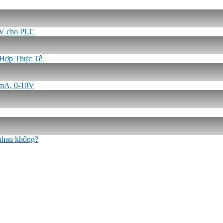
-5V cho PLC
 Hợp Thực Tế
0mA, 0-10V
 nhau không?