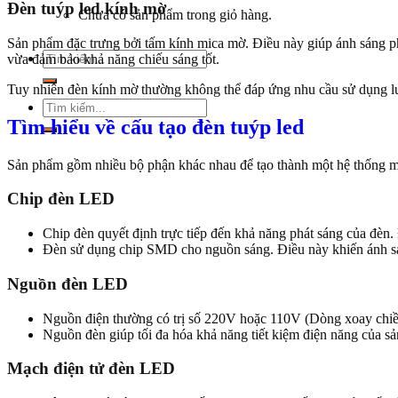
Đèn tuýp led kính mờ
Chưa có sản phẩm trong giỏ hàng.
Sản phẩm đặc trưng bởi tấm kính mica mờ. Điều này giúp ánh sáng ph
Tìm
vừa đảm bảo khả năng chiếu sáng tốt.
kiếm:
Tuy nhiên đèn kính mờ thường không thể đáp ứng nhu cầu sử dụng 
Tìm
kiếm:
Tìm hiểu về cấu tạo đèn tuýp led
Sản phẩm gồm nhiều bộ phận khác nhau để tạo thành một hệ thống mạ
Chip đèn LED
Chip đèn quyết định trực tiếp đến khả năng phát sáng của đèn. Để
Đèn sử dụng chip SMD cho nguồn sáng. Điều này khiến ánh sá
Nguồn đèn LED
Nguồn điện thường có trị số 220V hoặc 110V (Dòng xoay chi
Nguồn đèn giúp tối đa hóa khả năng tiết kiệm điện năng của s
Mạch điện tử đèn LED