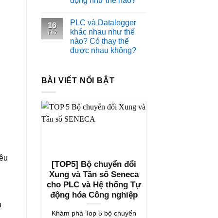
động như thế nào?
PLC và Datalogger
16
khác nhau như thế
Th7
nào? Có thay thế
được nhau không?
BÀI VIẾT NỔI BẬT
iêu
[TOP5] Bộ chuyển đổi
Xung và Tần số Seneca
cho PLC và Hệ thống Tự
động hóa Công nghiệp
n
Khám phá Top 5 bộ chuyển