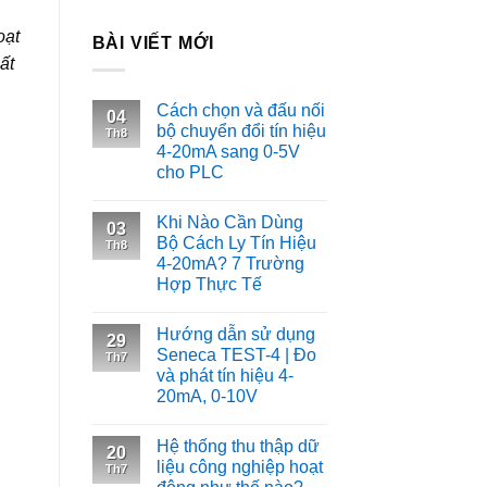
oạt
BÀI VIẾT MỚI
ất
Cách chọn và đấu nối
04
bộ chuyển đổi tín hiệu
Th8
4-20mA sang 0-5V
cho PLC
Khi Nào Cần Dùng
03
Bộ Cách Ly Tín Hiệu
Th8
4-20mA? 7 Trường
Hợp Thực Tế
Hướng dẫn sử dụng
29
Seneca TEST-4 | Đo
Th7
và phát tín hiệu 4-
20mA, 0-10V
Hệ thống thu thập dữ
20
liệu công nghiệp hoạt
Th7