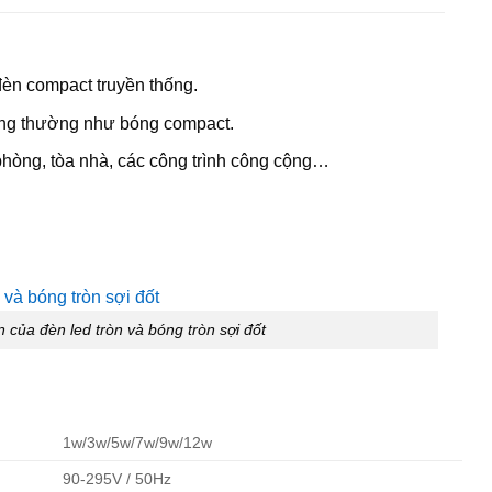
đèn compact truyền thống.
ông thường như bóng compact.
phòng, tòa nhà, các công trình công cộng…
n của đèn led tròn và bóng tròn sợi đốt
1w/3w/5w/7w/9w/12w
90-295V / 50Hz