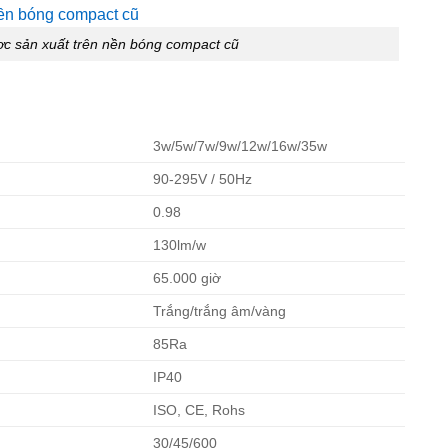
 sản xuất trên nền bóng compact cũ
3w/5w/7w/9w/12w/16w/35w
90-295V / 50Hz
0.98
130lm/w
65.000 giờ
Trắng/trắng âm/vàng
85Ra
IP40
ISO, CE, Rohs
30/45/600