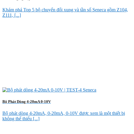
Khám phá Top 5 bộ chuyển đổi xung và tần số Seneca gồm Z104,
Z111, [...]
Bộ Phát Dòng 4-20mA 0-10V
Bộ phát dòng 4-20mA, 0-20mA, 0-10V được xem là một thiết bị
không thể thiếu [...]