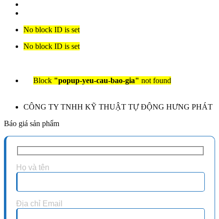
No block ID is set
No block ID is set
Block
"popup-yeu-cau-bao-gia"
not found
CÔNG TY TNHH KỸ THUẬT TỰ ĐỘNG HƯNG PHÁT
Báo giá sản phẩm
Họ và tên
Địa chỉ Email