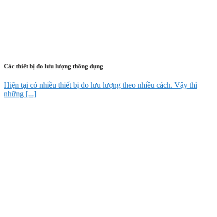
Các thiết bị đo lưu lượng thông dụng
Hiện tại có nhiều thiết bị đo lưu lượng theo nhiều cách. Vậy thì
những [...]