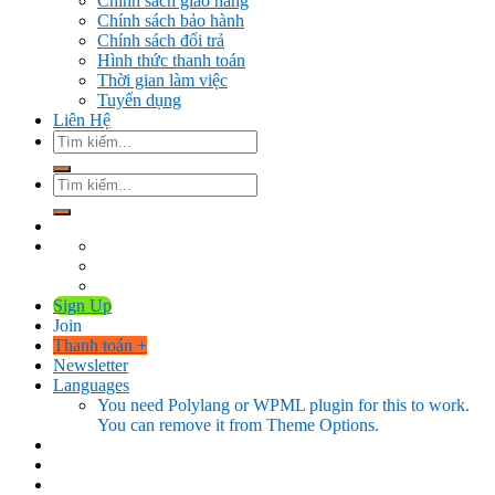
Chính sách giao hàng
Chính sách bảo hành
Chính sách đổi trả
Hình thức thanh toán
Thời gian làm việc
Tuyển dụng
Liên Hệ
Tìm
kiếm:
Tìm
kiếm:
Sign Up
Join
Thanh toán
+
Newsletter
Languages
You need Polylang or WPML plugin for this to work.
You can remove it from Theme Options.