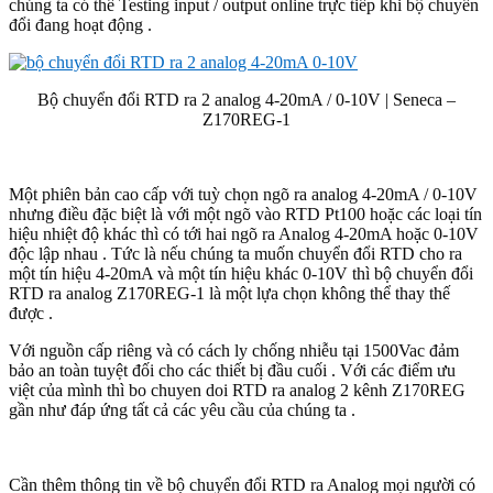
chúng ta có thể Testing input / output online trực tiếp khi bộ chuyển
đổi đang hoạt động .
Bộ chuyển đổi RTD ra 2 analog 4-20mA / 0-10V | Seneca –
Z170REG-1
Một phiên bản cao cấp với tuỳ chọn ngõ ra analog 4-20mA / 0-10V
nhưng điều đặc biệt là với một ngõ vào RTD Pt100 hoặc các loại tín
hiệu nhiệt độ khác thì có tới hai ngõ ra Analog 4-20mA hoặc 0-10V
độc lập nhau . Tức là nếu chúng ta muốn chuyển đổi RTD cho ra
một tín hiệu 4-20mA và một tín hiệu khác 0-10V thì bộ chuyển đổi
RTD ra analog Z170REG-1 là một lựa chọn không thể thay thế
được .
Với nguồn cấp riêng và có cách ly chống nhiễu tại 1500Vac đảm
bảo an toàn tuyệt đối cho các thiết bị đầu cuối . Với các điểm ưu
việt của mình thì bo chuyen doi RTD ra analog 2 kênh Z170REG
gần như đáp ứng tất cả các yêu cầu của chúng ta .
Cần thêm thông tin về bộ chuyển đổi RTD ra Analog mọi người có