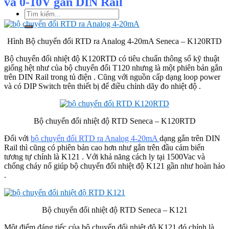
và 0-10V gắn DIN Rail
Tìm
kiếm:
Hình Bộ chuyển đổi RTD ra Analog 4-20mA Seneca – K120RTD
Bộ chuyển đổi nhiệt độ K120RTD có tiêu chuẩn thông số kỹ thuật
giống hệt như của bộ chuyển đổi T120 nhưng là một phiên bản gắn
trên DIN Rail trong tủ điện . Cũng với nguồn cấp dạng loop power
và có DIP Switch trên thiết bị để điều chỉnh dãy đo nhiệt độ .
Bộ chuyển đổi nhiệt độ RTD Seneca – K120RTD
Đối với
bộ chuyển đổi RTD ra Analog 4-20mA
dạng gắn trên DIN
Rail thì cũng có phiên bản cao hơn như gắn trên đầu cảm biến
tương tự chính là K121 . Với khả năng cách ly tại 1500Vac và
chống cháy nổ giúp bộ chuyển đổi nhiệt độ K121 gần như hoàn hảo
.
Bộ chuyển đổi nhiệt độ RTD Seneca – K121
Một điểm đáng tiếc của bộ chuyển đổi nhiệt độ K121 đó chính là