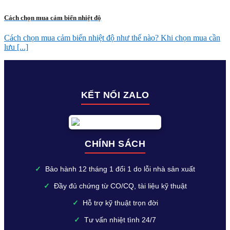
Cách chọn mua cảm biến nhiệt độ
Cách chọn mua cảm biến nhiệt độ như thế nào? Khi chọn mua cần
lưu [...]
KẾT NỐI ZALO
CHÍNH SÁCH
✓
Bảo hành 12 tháng 1 đổi 1 do lỗi nhà sản xuất
✓
Đầy đủ chứng từ CO/CQ, tài liệu kỹ thuật
✓
Hỗ trợ kỹ thuật trọn đời
✓
Tư vấn nhiệt tình 24/7