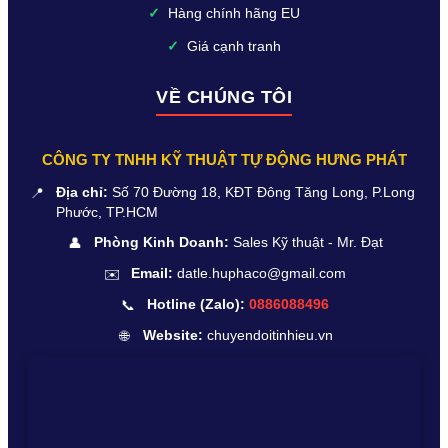
✓
Hàng chính hãng EU
✓
Giá cạnh tranh
VỀ CHÚNG TÔI
CÔNG TY TNHH KỸ THUẬT TỰ ĐỘNG HƯNG PHÁT
📍
Địa chỉ:
Số 70 Đường 18, KĐT Đông Tăng Long, P.Long
Phước, TP.HCM
👤
Phòng Kinh Doanh:
Sales Kỹ thuật - Mr. Đạt
✉️
Email:
datle.huphaco@gmail.com
📞
Hotline (Zalo):
0886088496
🌐
Website:
chuyendoitinhieu.vn