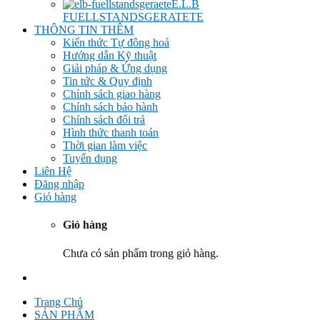
E.L.B
FUELLSTANDSGERATETE
THÔNG TIN THÊM
Kiến thức Tự đông hoá
Hướng dẫn Kỹ thuật
Giải pháp & Ứng dụng
Tin tức & Quy định
Chính sách giao hàng
Chính sách bảo hành
Chính sách đổi trả
Hình thức thanh toán
Thời gian làm việc
Tuyển dụng
Liên Hệ
Đăng nhập
Giỏ hàng
Giỏ hàng
Chưa có sản phẩm trong giỏ hàng.
Trang Chủ
SẢN PHẨM