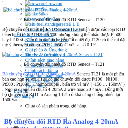
.
Crowcon
Seitron
Stiko
WayCon
Bộ chuyển đổi nhiệt độ RTD Seneca – T120
E.L.B
Bộ chuyển đổi nhiệt độ RTD Seneca T120 nhận được các loại RTD
FUELLSTANDSGERATETE
tiêu chuẩn như PT100 , Ni100 nhưng không thể nhận được Pt500
THÔNG TIN THÊM
hay Pt1000 . Dãy đo của bộ chuyển đổi nhiệt độ T120 có thể cài đặt
Kiến thức Tự đông hoá
tuỳ ý theo yêu cầu từ -200 …650oC với sai số 0.1% .
Hướng dẫn Kỹ thuật
Giải pháp & Ứng dụng
Tin tức & Quy định
Chính sách giao hàng
Bộ chuyển đổi nhiệt độ RTD Seneca – T121
Chính sách bảo hành
Chính sách đổi trả
Bộ chuyển đổi RTD Ra Analog 4-20mA
Seneca T121 là một phiên
Hình thức thanh toán
bản cao hơn so với T120 có thể chuyển đổi được Pt100 , Ni100 ,
Thời gian làm việc
Pt500 , Pt1000 , Thermocouple , biến trở và mV ( -150 … 150mV )
Tuyển dụng
. Ngõ ra dạng tiêu chuẩn 4-20mA 2 wire hoặc 20-4mA . Đồng thời
Liên Hệ
bộ chuyển đổi RTD ra Analog T121 có khả năng chống nhiễu tại
Giỏ hàng
0
1500Vac .
Chưa có sản phẩm trong giỏ hàng.
Tìm
Bộ chuyển đổi RTD Ra Analog 4-20mA
kiếm: