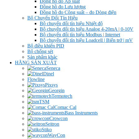
Đồng hồ đo Áp suất
Đồng hồ đo Lưu lượng
Đồng hồ đo Công suất – đo Dòng điện
Bộ Chuyển Đổi Tín Hiệu
Bộ chuyển đổi tín hiệu Nhiệt độ
Bộ chuyển đổi tín hiệu Analog 4-20mA | 0-10V
Bộ chuyển đổi tín hiệu Modbus | Internet
Bộ chuyển đổi tín hiệu Loadcell | Biến trở | mV
Bộ điều khiển PID
Bộ chống sét
Sản phẩm khác
HÃNG SẢN XUẤT
Seneca
Dinel
Flowline
Pixsys
Georgin
Termotech
TSM
Comac Cal
Bass Instruments
Crowcon
Seitron
Stiko
WayCon