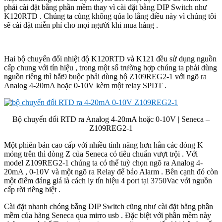
phải cài đặt bằng phần mềm thay vì cài đặt bằng DIP Switch như
K120RTD . Chúng ta cũng không qúa lo lắng điều này vì chúng tôi
sẽ cài đặt miễn phí cho mọi người khi mua hàng .
Hai bộ chuyển đổi nhiệt độ K120RTD và K121 đều sử dụng nguồn
cấp chung với tín hiệu , trong một số trường hợp chúng ta phải dùng
nguồn riêng thì bắt9 buộc phải dùng bộ Z109REG2-1 với ngõ ra
Analog 4-20mA hoặc 0-10V kèm một relay SPDT .
Bộ chuyển đổi RTD ra Analog 4-20mA hoặc 0-10V | Seneca –
Z109REG2-1
Một phiên bản cao cấp với nhiều tính năng hơn hẳn các dòng K
mỏng trên thì dòng Z của Seneca có tiêu chuẩn vượt trội . Với
model Z109REG2-1 chúng ta có thể tuỳ chọn ngõ ra Analog 4-
20mA , 0-10V và một ngõ ra Relay để báo Alarm . Bên cạnh đó còn
một điểm đáng giá là cách ly tín hiệu 4 port tại 3750Vac với nguồn
cấp rời riêng biệt .
Cài đặt nhanh chóng bằng DIP Switch cũng như cài đặt bằng phần
mềm của hãng Seneca qua mirro usb . Đặc biệt với phần mềm này