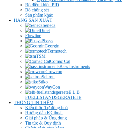
Bộ điều khiển PID
Bộ chống sét
Sản phẩm khác
HÃNG SẢN XUẤT
Seneca
Dinel
Flowline
Pixsys
Georgin
Termotech
TSM
Comac Cal
Bass Instruments
Crowcon
Seitron
Stiko
WayCon
E.L.B
FUELLSTANDSGERATETE
THÔNG TIN THÊM
Kiến thức Tự đông hoá
Hướng dẫn Kỹ thuật
Giải pháp & Ứng dụng
Tin tức & Quy định