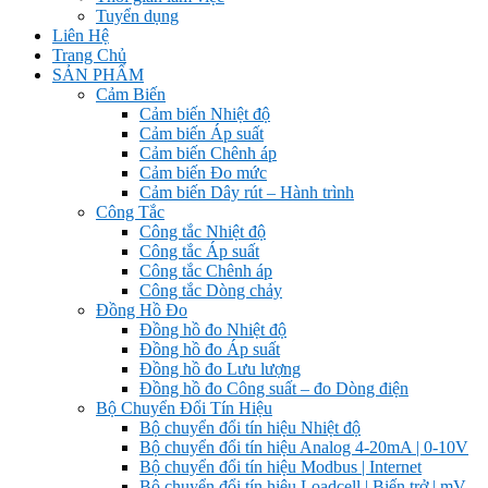
Tuyển dụng
Liên Hệ
Trang Chủ
SẢN PHẨM
Cảm Biến
Cảm biến Nhiệt độ
Cảm biến Áp suất
Cảm biến Chênh áp
Cảm biến Đo mức
Cảm biến Dây rút – Hành trình
Công Tắc
Công tắc Nhiệt độ
Công tắc Áp suất
Công tắc Chênh áp
Công tắc Dòng chảy
Đồng Hồ Đo
Đồng hồ đo Nhiệt độ
Đồng hồ đo Áp suất
Đồng hồ đo Lưu lượng
Đồng hồ đo Công suất – đo Dòng điện
Bộ Chuyển Đổi Tín Hiệu
Bộ chuyển đổi tín hiệu Nhiệt độ
Bộ chuyển đổi tín hiệu Analog 4-20mA | 0-10V
Bộ chuyển đổi tín hiệu Modbus | Internet
Bộ chuyển đổi tín hiệu Loadcell | Biến trở | mV