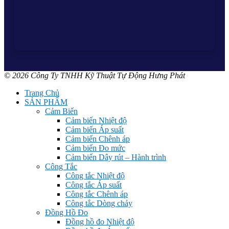
© 2026 Công Ty TNHH Kỹ Thuật Tự Động Hưng Phát
Trang Chủ
SẢN PHẨM
Cảm Biến
Cảm biến Nhiệt độ
Cảm biến Áp suất
Cảm biến Chênh áp
Cảm biến Đo mức
Cảm biến Dây rút – Hành trình
Công Tắc
Công tắc Nhiệt độ
Công tắc Áp suất
Công tắc Chênh áp
Công tắc Dòng chảy
Đồng Hồ Đo
Đồng hồ đo Nhiệt độ