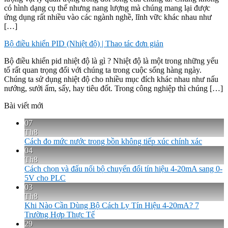
có hình dạng cụ thể nhưng nang lượng mà chúng mang lại được
ứng dụng rất nhiều vào các ngành nghề, lĩnh vữc khác nhau như
[…]
Bộ điều khiển PID (Nhiệt độ) | Thao tác đơn giản
Bộ điều khiển pid nhiệt độ là gì ? Nhiệt độ là một trong những yếu
tố rất quan trọng đối với chúng ta trong cuộc sống hàng ngày.
Chúng ta sử dụng nhiệt độ cho nhiều mục đích khác nhau như nấu
nướng, sưởi ấm, sấy, hay tiêu đốt. Trong công nghiệp thì chúng […]
Bài viết mới
07
Th8
Cách đo mức nước trong bồn không tiếp xúc chính xác
04
Th8
Cách chọn và đấu nối bộ chuyển đổi tín hiệu 4-20mA sang 0-
5V cho PLC
03
Th8
Khi Nào Cần Dùng Bộ Cách Ly Tín Hiệu 4-20mA? 7
Trường Hợp Thực Tế
29