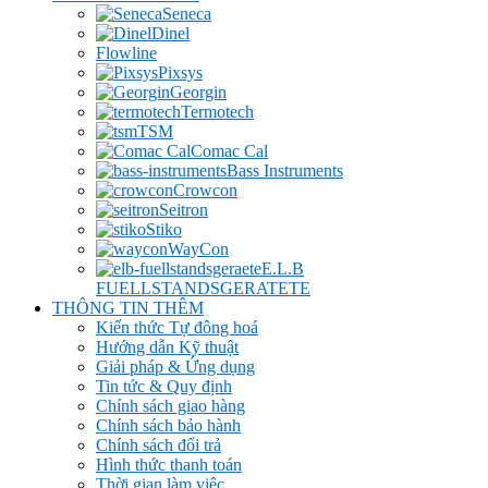
Seneca
Dinel
Flowline
Pixsys
Georgin
Termotech
TSM
Comac Cal
Bass Instruments
Crowcon
Seitron
Stiko
WayCon
E.L.B
FUELLSTANDSGERATETE
THÔNG TIN THÊM
Kiến thức Tự đông hoá
Hướng dẫn Kỹ thuật
Giải pháp & Ứng dụng
Tin tức & Quy định
Chính sách giao hàng
Chính sách bảo hành
Chính sách đổi trả
Hình thức thanh toán
Thời gian làm việc