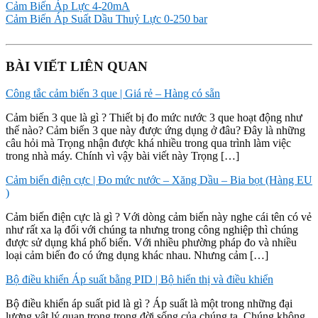
Cảm Biến Áp Lực 4-20mA
Cảm Biến Áp Suất Dầu Thuỷ Lực 0-250 bar
BÀI VIẾT LIÊN QUAN
Công tắc cảm biến 3 que | Giá rẻ – Hàng có sẵn
Cảm biến 3 que là gì ? Thiết bị đo mức nước 3 que hoạt động như
thế nào? Cảm biến 3 que này được ứng dụng ở đâu? Đây là những
câu hỏi mà Trọng nhận được khá nhiều trong qua trình làm việc
trong nhà máy. Chính vì vậy bài viết này Trọng […]
Cảm biến điện cực | Đo mức nước – Xăng Dầu – Bia bọt (Hàng EU
)
Cảm biến điện cực là gì ? Với dòng cảm biến này nghe cái tên có vẻ
như rất xa lạ đối với chúng ta nhưng trong công nghiệp thì chúng
được sử dụng khá phổ biến. Với nhiều phường pháp đo và nhiều
loại cảm biến đo có ứng dụng khác nhau. Nhưng cảm […]
Bộ điều khiển Áp suất bằng PID | Bộ hiển thị và điều khiển
Bộ điều khiển áp suất pid là gì ? Áp suất là một trong những đại
lượng vật lý quan trọng trong đời sống của chúng ta. Chúng không