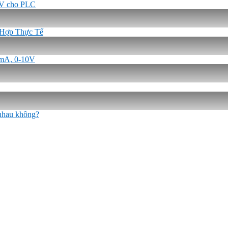
-5V cho PLC
 Hợp Thực Tế
0mA, 0-10V
 nhau không?