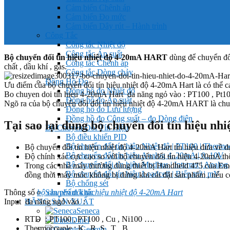
Cảm biến Chênh áp
Cảm biến Đo mức
Cảm biến Dây rút – Hành trình
Công Tắc
Công tắc Nhiệt độ
Công tắc Áp suất
Bộ chuyển đổi tín hiệu nhiệt độ 4-20mA HART
dùng để chuyển đổi
Công tắc Chênh áp
chất , dầu khí , gas.
Công tắc Dòng chảy
Đồng Hồ Đo
Ưu điểm của bộ chuyển đổi tín hiệu nhiệt độ 4-20mA Hart là có thể cal
Đồng hồ đo Nhiệt độ
Bo chuyen doi tin hieu 4-20mA Hart đa năng ngỏ vào : PT100 , Pt1
Đồng hồ đo Áp suất
Ngõ ra của bộ chuyển đổi đổi tín hiệu nhiệt độ 4-20mA HART là chu
Đồng hồ đo Lưu lượng
Đồng hồ đo Công suất – đo Dòng điện
Tại sao lại dùng
bộ chuyển đổi tín hiệu nh
Bộ Chuyển Đổi Tín Hiệu
Bộ điều khiển PID
Bộ chuyển đổi tín hiệu Nhiệt độ | PT100 | Therm
Bộ chuyển đổi tín hiệu nhiệt độ 4-20mA Hart tín hiệu đưa về dạ
Bộ chuyển đổi tín hiệu Analog 4..20mA | 0..10V
Độ chính xác cực cao so với bộ chuyển đổi tín hiệu 4-20mA th
Bộ chuyển đổi tín hiệu Modbus | Internet | Analog
Trong các nhà máy thường dùng thiết bị Handheld 475 của Emerso
Bộ chuyển đổi tín hiệu Loadcell | Biến trở | mV
đồng thời máy móc không bị dừng khi cài đặt sản phẩm , nếu có 
Bộ chống sét
Thông số
bộ chuyển đổi tín hiệu nhiệt độ 4-20mA Hart
Sản phẩm khác
Input đa năng ngỏ vào :
HÃNG SẢN XUẤT
Seneca
RTD : PT100 , PT100 , Cu , Ni100 ….
Dinel
Thermocouple : K , R, S , T , B …
Georgin