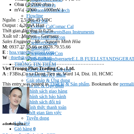
Ohm ( 0-2000 ohm )
Pixsys
mV ( -1000 … 1000mV )
Termotech
Flowline
Nguồn : 7.5 đến 45 VDC
TSM
Output : 4-20mA Hart
Comac Cal
Thời gian đáp ứng là 0,25s
Bass Instruments
Xuất xứ : Muesen – Germany
Crowcon
Sales Engineer : Mr – Nguyễn Minh Hòa
Seitron
M
: 0937.27.55.66 or 0978.79.55.66
Stiko
E
:
hoa.vntech@gmail.com
WayCon
W
:
thietbikythuat.com.vn
E.L.B FUELLSTANDSGERA
……………………………………………………….
THÔNG TIN THÊM
Viet Truong Phat Trading Co., Ltd.
Kiến thức Tự đông hoá
A
: F3Bis Cu xa Dong Tien str, Ward 14, Dist. 10, HCMC
Hướng dẫn Kỹ thuật
Giải pháp & Ứng dụng
This entry was posted in
Thiết bị & Sản phẩm
. Bookmark the
permal
Tin tức & Quy định
Chính sách giao hàng
Chính sách bảo hành
Chính sách đổi trả
Hình thức thanh toán
Thời gian làm việc
Tuyển dụng
Liên Hệ
adminhuphoa
Giỏ hàng
0