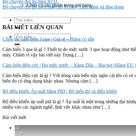
Bộ chuyển đổi tín hiệu RTD
Chưa có sản phẩm trong giỏ hàng.
Bộ chuyển đổi tín hiệu nhiệt độ Pt100 | Tính năng và ứng dụng
Tìm
kiếm:
BÀI VIẾT LIÊN QUAN
Tìm
Công tắc cảm biến 3 que | Giá rẻ – Hàng có sẵn
kiếm:
Cảm biến 3 que là gì ? Thiết bị đo mức nước 3 que hoạt động như t
máy. Chính vì vậy bài viết này Trọng […]
Cảm biến điện cực | Đo mức nước – Xăng Dầu – Bia bọt (Hàng EU 
Cảm biến điện cực là gì ? Với dòng cảm biến này nghe cái tên có vẻ 
biến đo có ứng dụng khác nhau. Nhưng cảm […]
Bộ điều khiển Áp suất bằng PID | Bộ hiển thị và điều khiển
Bộ điều khiển áp suất pid là gì ? Áp suất là một trong những đại lư
nhiều vào các ngành nghề, lĩnh vữc khác nhau như […]
Bài viết mới
04
Th8