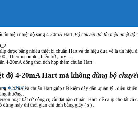
 tín hiệu nhiệt độ sang 4-20mA Hart .
Bộ chuyển đổi tín hiệu nhiệt đ
ip được bằng nhiều thiết bị chuẩn Hart và tín hiệu đưa về là tín hiệu đ
000 , Thermocouple , biến trở , mV …
ẩn 4-20mA đồng thời tích hợp thêm chuẩn Hart .
iệt độ 4-20mA Hart
mà không
dùng bộ chuyể
ocouple | NTC
ng 4-20mA và chuẩn Hart giúp tiết kiệm dây dẩn ,quản lý , điều khiển 
ông thường .
n hoặc bất cứ công cụ cài đặt nào chuẩn Hart để calip cho tất cả các 
dừng máy thì thời gian chỉ tính bằng giây ( s ) .