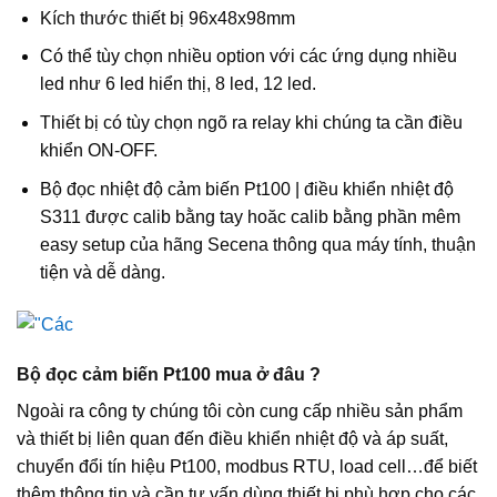
Kích thước thiết bị 96x48x98mm
Có thể tùy chọn nhiều option với các ứng dụng nhiều
led như 6 led hiển thị, 8 led, 12 led.
Thiết bị có tùy chọn ngõ ra relay khi chúng ta cần điều
khiển ON-OFF.
Bộ đọc nhiệt độ cảm biến Pt100 | điều khiển nhiệt độ
S311 được calib bằng tay hoăc calib bằng phần mêm
easy setup của hãng Secena thông qua máy tính, thuận
tiện và dễ dàng.
Bộ đọc cảm biến Pt100 mua ở đâu ?
Ngoài ra công ty chúng tôi còn cung cấp nhiều sản phẩm
và thiết bị liên quan đến điều khiển nhiệt độ và áp suất,
chuyển đổi tín hiệu Pt100, modbus RTU, load cell…để biết
thêm thông tin và cần tư vấn dùng thiết bị phù hợp cho các