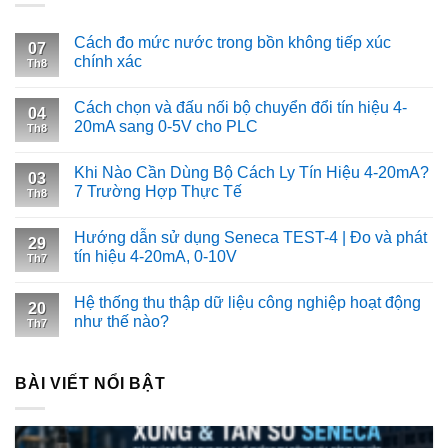
Cách đo mức nước trong bồn không tiếp xúc
07
chính xác
Th8
Cách chọn và đấu nối bộ chuyển đổi tín hiệu 4-
04
20mA sang 0-5V cho PLC
Th8
Khi Nào Cần Dùng Bộ Cách Ly Tín Hiệu 4-20mA?
03
7 Trường Hợp Thực Tế
Th8
Hướng dẫn sử dụng Seneca TEST-4 | Đo và phát
29
tín hiệu 4-20mA, 0-10V
Th7
Hệ thống thu thập dữ liệu công nghiệp hoạt động
20
như thế nào?
Th7
BÀI VIẾT NỔI BẬT