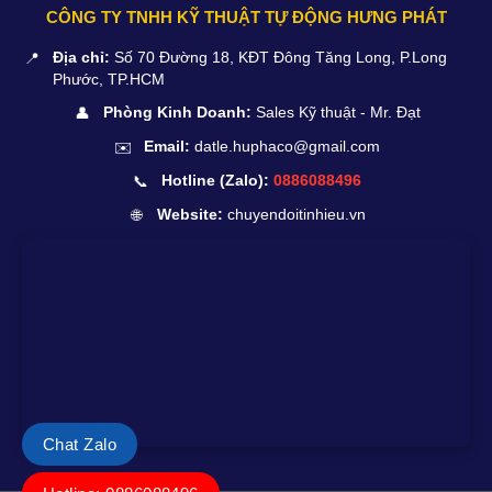
CÔNG TY TNHH KỸ THUẬT TỰ ĐỘNG HƯNG PHÁT
📍
Địa chỉ:
Số 70 Đường 18, KĐT Đông Tăng Long, P.Long
Phước, TP.HCM
👤
Phòng Kinh Doanh:
Sales Kỹ thuật - Mr. Đạt
✉️
Email:
datle.huphaco@gmail.com
📞
Hotline (Zalo):
0886088496
🌐
Website:
chuyendoitinhieu.vn
Chat Zalo