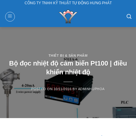
CÔNG TY TNHH KỸ THUẬT TỰ ĐỘNG HƯNG PHÁT
Skip
to
content
THIẾT BỊ & SẢN PHẨM
Bộ đọc nhiệt độ cảm biến Pt100 | điều
khiển nhiệt độ
POSTED ON
10/11/2016
BY
ADMINHUPHOA