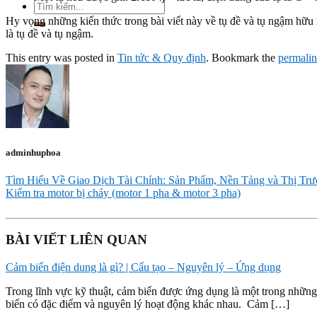
Tìm
kiếm:
Hy vọng những kiến thức trong bài viết này về tụ đề và tụ ngậm hữu 
là tụ đề và tụ ngậm.
This entry was posted in
Tin tức & Quy định
. Bookmark the
permali
adminhuphoa
Tìm Hiểu Về Giao Dịch Tài Chính: Sản Phẩm, Nền Tảng và Thị Tr
Kiểm tra motor bị cháy (motor 1 pha & motor 3 pha)
BÀI VIẾT LIÊN QUAN
Cảm biến điện dung là gì? | Cấu tạo – Nguyên lý – Ứng dụng
Trong lĩnh vực kỹ thuật, cảm biến được ứng dụng là một trong những 
biến có đặc điểm và nguyên lý hoạt động khác nhau. Cảm […]