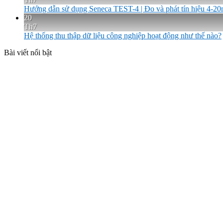
Hướng dẫn sử dụng Seneca TEST-4 | Đo và phát tín hiệu 4-2
20
Th7
Hệ thống thu thập dữ liệu công nghiệp hoạt động như thế nào?
Bài viết nổi bật