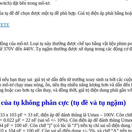
witch) đặt bên trong mô-tơ.
ủa tụ đề để chọn được một tụ đề phù hợp. Giá trị điện áp phải bằng hoặc
TETE
 động của mô-tơ. Loại tụ này thường được chế tạo bằng vật liệu phim 
 từ 370V đến 440V. Tụ ngậm thường được sử dụng trong các động cơ điệ
 nếu bạn thay sai giá trị sẽ dẫn đến từ trường xoay sinh ra bởi các cu
ho mô-tơ chạy mau nóng, ồn, tiêu thụ nhiều năng lượng hơn và dẫn đến h
ằng hoặc cao hơn tụ cần thay, và đồng thời, giá trị điện dung phải gần với
 của tụ không phân cực (tụ đề và tụ ngậm)
 33 x 103 pF = 33 nF, điện áp để đánh thủng là Umax – 100V. Còn chữ “K
C = 0.022 µF = 22 nF (sai số +/- 10%). Còn điện áp để đánh thủng Um
4 pF = 100 nF. Còn chữ “j” (có lúc là “J”) trên tụ chỉ sai số điện dung 
 10 x 104 pF = 100 nF. Còn sai số điện dung +/- 5%, và chữ “A” trên 