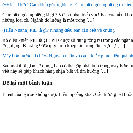
(+Kiến Thức) Cảm biến góc nghiêng | Cảm biến góc nghiêng exciter
Cảm biến góc nghiêng là gì ? Với sự phát triển vượt bậc cửa nền khoa 
những loại cũ. Ngành đo lường là một trong […]
(Hiểu Nhanh) PID là gì? Những điều bạn cần biết về chúng
Bộ điều khiển PID là gì ? PID được sử dụng rộng rãi trong các ngà
ứng dụng. Khoảng 95% quy trình khép kín trong lĩnh vực tự […]
Máy bơm nước bị cháy- Nguyên nhân và cách khắc phục hiệu quả nh
Sau một thời gian sử dụng, bạn có thể gặp phải tình trạng máy bơm 
viết này sẽ giúp khách hàng nhận biết và tìm hướng […]
Để lại một bình luận
Email của bạn sẽ không được hiển thị công khai.
Các trường bắt buộ