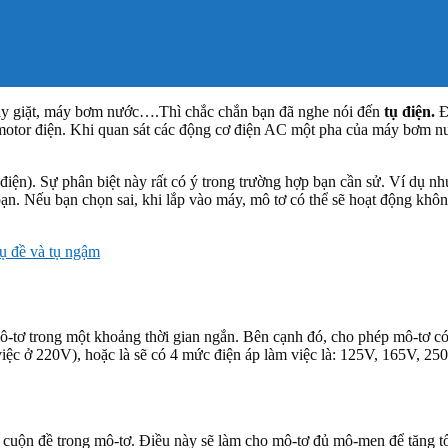
, máy giặt, máy bơm nước….Thì chắc chắn bạn đã nghe nói đến
tụ điện.
Đ
a motor điện. Khi quan sát các động cơ điện AC một pha của máy bơm n
tụ điện). Sự phân biệt này rất có ý trong trường hợp bạn cần sử. Ví dụ
 bạn. Nếu bạn chọn sai, khi lắp vào máy, mô tơ có thể sẽ hoạt động khô
tụ đề và tụ ngậm
tơ trong một khoảng thời gian ngắn. Bên cạnh đó, cho phép mô-tơ có
việc ở 220V), hoặc là sẽ có 4 mức điện áp làm việc là: 125V, 165V, 250
 cuộn đề trong mô-tơ. Điều này sẽ làm cho mô-tơ đủ mô-men để tăng tố