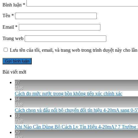
Bình luận
*
Tên
*
Email
*
Trang web
Lưu tên của tôi, email, và trang web trong trình duyệt này cho lần 
Bài viết mới
07
Th8
Cách đo mức nước trong bồn không tiếp xúc chính xác
04
Th8
Cách chọn và đấu nối bộ chuyển đổi tín hiệu 4-20mA sang 0
03
Th8
Khi Nào Cần Dùng Bộ Cách Ly Tín Hiệu 4-20mA? 7 Trường
29
Th7