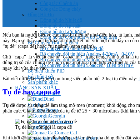
Công tắc Chênh áp
Công tắc Dòng chảy
Đồng Hồ Đo
Đồng hồ đo Nhiệt độ
Đồng hồ đo Áp suất
Đồng hồ đo Lưu lượng
Nếu bạn là người biết về các thiết bị điện tử như điều hòa, tủ lạnh
Đồng hồ đo Công suất – đo Dòng điện
này. Bạn sẽ thấy một tụ khá lớn được kết nối với một đầu dây ra củ
Bộ Chuyển Đổi Tín Hiệu
“tụ đề” (capa đề) hoặc “tụ ngậm” (capa ngậm).
Bộ chuyển đổi tín hiệu Nhiệt độ
Bộ chuyển đổi tín hiệu Analog 4-20mA | 0-10V
Chữ “capa” là viết tắt của từ “capacitor” trong tiếng Anh (nghĩa là 
Bộ chuyển đổi tín hiệu Modbus | Internet
đúng trị số của chúng để chọn mua một loại phù hợp với thiết bị của
Bộ chuyển đổi tín hiệu Loadcell | Biến trở | mV
ngay khi vừa thay vào.
Bộ điều khiển PID
Bộ chống sét
Bài viết dưới đây sẽ giúp bạn trong việc phân biệt 2 loại tụ điện này:
Sản phẩm khác
HÃNG SẢN XUẤT
Tụ đề hay capa đề
Seneca
Dinel
Flowline
Tụ đề
được sử dụng để làm tăng mô-men (moment) khởi động cho mô-
Pixsys
phân cực. Giá trị điện dung của tụ đề từ 25 ~ 30 microfaras (khi làm 
Georgin
Termotech
Tụ đề hay còn gọi là capa đề
TSM
Comac Cal
Khi khởi động mô-tơ, tụ đề thường sẽ làm lệch pha dòng điện đặt vào
Bass Instruments