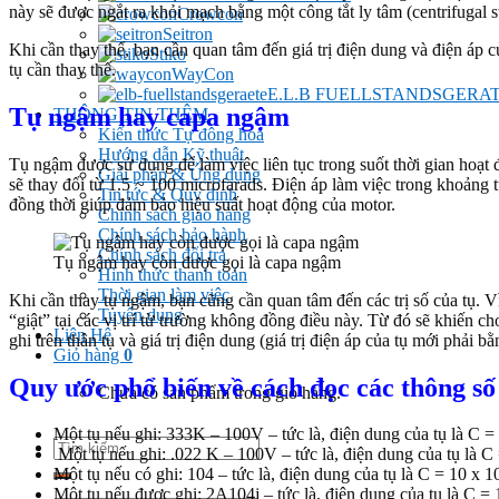
này sẽ được ngắt ra khỏi mạch bằng một công tắt ly tâm (centrifugal s
Crowcon
Seitron
Khi cần thay thế, bạn cần quan tâm đến giá trị điện dung và điện áp c
Stiko
tụ cần thay thế.
WayCon
E.L.B FUELLSTANDSGERA
Tụ ngậm hay capa ngậm
THÔNG TIN THÊM
Kiến thức Tự đông hoá
Hướng dẫn Kỹ thuật
Tụ ngậm được sử dụng để làm việc liên tục trong suốt thời gian hoạt
Giải pháp & Ứng dụng
sẽ thay đổi từ 1.5 ~ 100 microfarads. Điện áp làm việc trong khoảng
Tin tức & Quy định
đồng thời giúp đảm bảo hiệu suất hoạt động của motor.
Chính sách giao hàng
Chính sách bảo hành
Chính sách đổi trả
Tụ ngậm hay còn được gọi là capa ngậm
Hình thức thanh toán
Thời gian làm việc
Khi cần thay tụ ngậm, bạn cũng cần quan tâm đến các trị số của tụ. Vì
Tuyển dụng
“giật” tại các vị trí từ trường không đồng điều này. Từ đó sẽ khiến c
Liên Hệ
ghi trên thân tụ và giá trị điện dung (giá trị điện áp của tụ mới phải b
Giỏ hàng
0
Quy ước phổ biến về cách đọc các thông số
Chưa có sản phẩm trong giỏ hàng.
Một tụ nếu ghi: 333K – 100V – tức là, điện dung của tụ là C =
Tìm
Một tụ nếu ghi: .022 K – 100V – tức là, điện dung của tụ là 
kiếm:
Một tụ nếu có ghi: 104 – tức là, điện dung của tụ là C = 10 x 10
Một tụ nếu được ghi: 2A104j – tức là, điện dung của tụ là C =