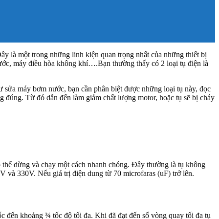
ây là một trong những linh kiện quan trọng nhất của những thiết bị
ước, máy điều hòa không khí….Bạn thường thấy có 2 loại tụ điện là
 như sửa máy bơm nước, bạn cần phân biệt được những loại tụ này, đọc
ng đúng. Từ đó dẫn đến làm giảm chất lượng motor, hoặc tụ sẽ bị cháy
 thể dừng và chạy một cách nhanh chóng. Đây thường là tụ không
V và 330V. Nếu giá trị điện dung từ 70 microfaras (uF) trở lên.
c đến khoảng ¾ tốc độ tối đa. Khi đã đạt đến số vòng quay tối đa tụ