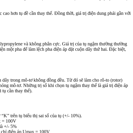
 cao hơn tụ đề cần thay thế. Đồng thời, giá trị điện dung phải gần với
polypropylene và không phân cực. Giá trị của tụ ngậm thường thường
n một pha để làm lệch pha điện áp đặt cuộn dây thứ hai. Đặc biệt,
ộn dây trong mô-tơ không đồng đều. Từ đó sẽ làm cho rô-to (rotor)
ỏng mô-tơ. Những trị số khi chọn tụ ngậm thay thế là giá trị điện áp
 tụ cần thay thế).
” trên tụ biểu thị sai số của tụ (+/- 10%).
ax = 100V
là +/- 5%
tụ chỉ điện áp Umax = 100V