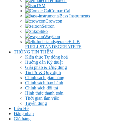
Termotech
TSM
Comac Cal
Bass Instruments
Crowcon
Seitron
Stiko
WayCon
E.L.B
FUELLSTANDSGERATETE
THÔNG TIN THÊM
Kiến thức Tự đông hoá
Hướng dẫn Kỹ thuật
Giải pháp & Ứng dụng
Tin tức & Quy định
Chính sách giao hàng
Chính sách bảo hành
Chính sách đổi trả
Hình thức thanh toán
Thời gian làm việc
Tuyển dụng
Liên Hệ
Đăng nhập
Giỏ hàng