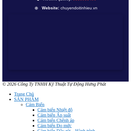
🌐
Website:
chuyendoitinhieu.vn
© 2026 Công Ty TNHH Kỹ Thuật Tự Động Hưng Phát
Trang Chủ
SẢN PHẨM
Cảm Biến
Cảm biến Nhiệt độ
Cảm biến Áp suất
Cảm biến Chênh áp
Cảm biến Đo mức
Cảm biến Dây rút – Hành trình