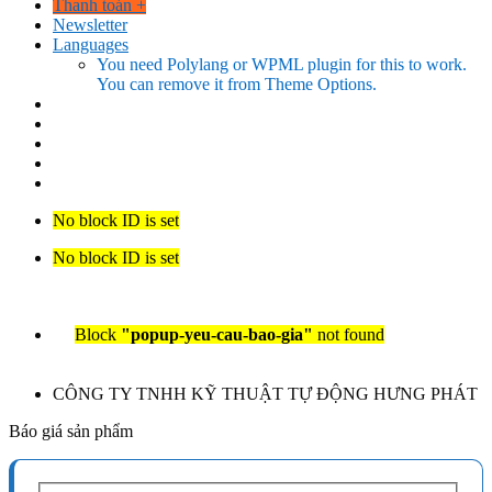
Thanh toán
+
Newsletter
Languages
You need Polylang or WPML plugin for this to work.
You can remove it from Theme Options.
No block ID is set
No block ID is set
Block
"popup-yeu-cau-bao-gia"
not found
CÔNG TY TNHH KỸ THUẬT TỰ ĐỘNG HƯNG PHÁT
Báo giá sản phẩm