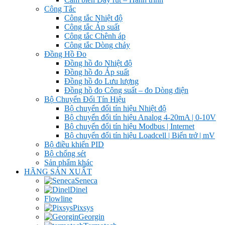
Công Tắc
Công tắc Nhiệt độ
Công tắc Áp suất
Công tắc Chênh áp
Công tắc Dòng chảy
Đồng Hồ Đo
Đồng hồ đo Nhiệt độ
Đồng hồ đo Áp suất
Đồng hồ đo Lưu lượng
Đồng hồ đo Công suất – đo Dòng điện
Bộ Chuyển Đổi Tín Hiệu
Bộ chuyển đổi tín hiệu Nhiệt độ
Bộ chuyển đổi tín hiệu Analog 4-20mA | 0-10V
Bộ chuyển đổi tín hiệu Modbus | Internet
Bộ chuyển đổi tín hiệu Loadcell | Biến trở | mV
Bộ điều khiển PID
Bộ chống sét
Sản phẩm khác
HÃNG SẢN XUẤT
Seneca
Dinel
Flowline
Pixsys
Georgin