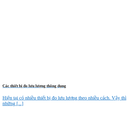
Các thiết bị đo lưu lượng thông dụng
Hiện tại có nhiều thiết bị đo lưu lượng theo nhiều cách. Vậy thì
những [...]