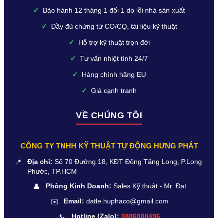
✓
Bảo hành 12 tháng 1 đổi 1 do lỗi nhà sản xuất
✓
Đầy đủ chứng từ CO/CQ, tài liệu kỹ thuật
✓
Hỗ trợ kỹ thuật trọn đời
✓
Tư vấn nhiệt tình 24/7
✓
Hàng chính hãng EU
✓
Giá cạnh tranh
VỀ CHÚNG TÔI
CÔNG TY TNHH KỸ THUẬT TỰ ĐỘNG HƯNG PHÁT
📍
Địa chỉ:
Số 70 Đường 18, KĐT Đông Tăng Long, P.Long
Phước, TP.HCM
👤
Phòng Kinh Doanh:
Sales Kỹ thuật - Mr. Đạt
✉️
Email:
datle.huphaco@gmail.com
📞
Hotline (Zalo):
0886088496