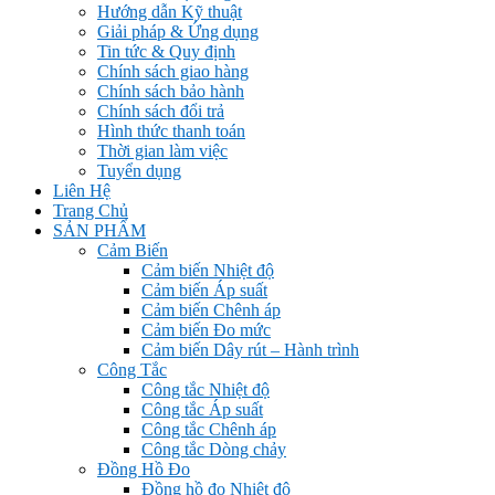
Hướng dẫn Kỹ thuật
Giải pháp & Ứng dụng
Tin tức & Quy định
Chính sách giao hàng
Chính sách bảo hành
Chính sách đổi trả
Hình thức thanh toán
Thời gian làm việc
Tuyển dụng
Liên Hệ
Trang Chủ
SẢN PHẨM
Cảm Biến
Cảm biến Nhiệt độ
Cảm biến Áp suất
Cảm biến Chênh áp
Cảm biến Đo mức
Cảm biến Dây rút – Hành trình
Công Tắc
Công tắc Nhiệt độ
Công tắc Áp suất
Công tắc Chênh áp
Công tắc Dòng chảy
Đồng Hồ Đo
Đồng hồ đo Nhiệt độ