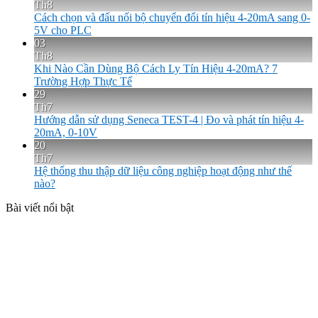
Th8
Cách chọn và đấu nối bộ chuyển đổi tín hiệu 4-20mA sang 0-
5V cho PLC
03
Th8
Khi Nào Cần Dùng Bộ Cách Ly Tín Hiệu 4-20mA? 7
Trường Hợp Thực Tế
29
Th7
Hướng dẫn sử dụng Seneca TEST-4 | Đo và phát tín hiệu 4-
20mA, 0-10V
20
Th7
Hệ thống thu thập dữ liệu công nghiệp hoạt động như thế
nào?
Bài viết nổi bật