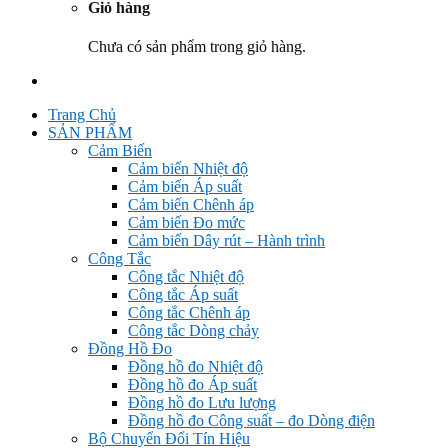
Giỏ hàng
Chưa có sản phẩm trong giỏ hàng.
Trang Chủ
SẢN PHẨM
Cảm Biến
Cảm biến Nhiệt độ
Cảm biến Áp suất
Cảm biến Chênh áp
Cảm biến Đo mức
Cảm biến Dây rút – Hành trình
Công Tắc
Công tắc Nhiệt độ
Công tắc Áp suất
Công tắc Chênh áp
Công tắc Dòng chảy
Đồng Hồ Đo
Đồng hồ đo Nhiệt độ
Đồng hồ đo Áp suất
Đồng hồ đo Lưu lượng
Đồng hồ đo Công suất – đo Dòng điện
Bộ Chuyển Đổi Tín Hiệu