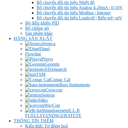
Bộ chuyển đổi tín hiệu Nhiệt độ
Bộ chuyển đổi tín hiệu Analog 4-20mA | 0-10V
Bộ chuyển đổi tín hiệu Modbus | Internet
Bộ chuyển đổi tín hiệu Loadcell | Biến trở | mV
Bộ điều khiển PID
Bộ chống sét
Sản phẩm khác
HÃNG SẢN XUẤT
Seneca
Dinel
Flowline
Pixsys
Georgin
Termotech
TSM
Comac Cal
Bass Instruments
Crowcon
Seitron
Stiko
WayCon
E.L.B
FUELLSTANDSGERATETE
THÔNG TIN THÊM
Kiến thức Tự đông hoá