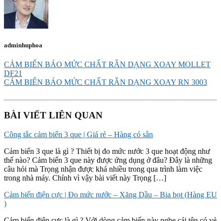
adminhuphoa
CẢM BIẾN BÁO MỨC CHẤT RẮN DẠNG XOAY MOLLET
DF21
CẢM BIẾN BÁO MỨC CHẤT RẮN DẠNG XOAY RN 3003
BÀI VIẾT LIÊN QUAN
Công tắc cảm biến 3 que | Giá rẻ – Hàng có sẵn
Cảm biến 3 que là gì ? Thiết bị đo mức nước 3 que hoạt động như
thế nào? Cảm biến 3 que này được ứng dụng ở đâu? Đây là những
câu hỏi mà Trọng nhận được khá nhiều trong qua trình làm việc
trong nhà máy. Chính vì vậy bài viết này Trọng […]
Cảm biến điện cực | Đo mức nước – Xăng Dầu – Bia bọt (Hàng EU
)
Cảm biến điện cực là gì ? Với dòng cảm biến này nghe cái tên có vẻ