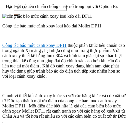
– Đặc biệt có tiêu chuẩn chống cháy nổ trong bụi với Option Ex
Tìm
kiếm:
Công tắc báo mức cánh xoay loại kéo dài Mollet DF11
Công tắc báo mức cánh xoay DF11
thuộc phân khúc tiêu chuẩn cao
trong ngành Xi măng , hạt nhựa cũng như trong thực phẩm . Với
cánh xoay thiết kế bằng Inox 304 và hình tam giác tại sự khác biệt
trong thiết kế cũng như giúp đạt độ chính xác cao hơn khi cần đo
liên tục tại một điểm . Khi đó cánh xoay dạng hình tam giác phát
huy tác dụng giúp tránh báo ảo do diện tích tiếp xúc nhiều hơn so
với loại cánh xoay khác .
Chính vì thiết kế cánh xoay khác so với các hãng khác và có xuất sứ
từ Đức tạo thành một ưu điểm của cong tac bao muc canh xoay
Mollet DF11 . Một điều đặc biệt nữa là giá của cảm biến báo mức
cánh xoay Mollet DF11 rất cạnh tranh so với các hãng có xuất xứ từ
Châu Âu và tốt hơn rất nhiều so với các cảm biến có xuất xứ từ Đức
.