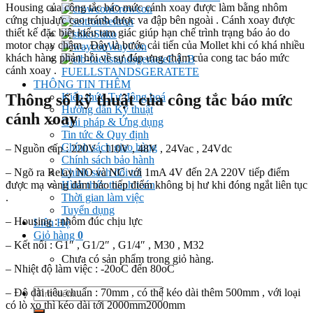
Housing của công tắc báo mức cánh xoay được làm bằng nhôm
Crowcon
cứng chịu lực cao tránh được va đập bên ngoài . Cánh xoay được
Seitron
thiết kế đặc biệt kiểu tam giác giúp hạn chế trình trạng báo ảo do
Stiko
motor chạy chậm . Đây là bước cải tiến của Mollet khi có khá nhiều
WayCon
khách hàng phản hồi về sự đáp ưng chậm của cong tac báo mức
E.L.B
cánh xoay .
FUELLSTANDSGERATETE
THÔNG TIN THÊM
Thông số kỹ thuật của công tắc báo mức
Kiến thức Tự đông hoá
Hướng dẫn Kỹ thuật
cánh xoay
Giải pháp & Ứng dụng
Tin tức & Quy định
Chính sách giao hàng
– Nguồn cấp : 220V , 110V , 48V , 24Vac , 24Vdc
Chính sách bảo hành
– Ngõ ra Relay NO và NC với 1mA 4V đến 2A 220V tiếp điểm
Chính sách đổi trả
được mạ vàng đảm bảo tiếp điểm không bị hư khi đóng ngắt liên tục
Hình thức thanh toán
.
Thời gian làm việc
Tuyển dụng
– Housing : nhôm đúc chịu lực
Liên Hệ
Giỏ hàng
0
– Kết nối : G1″ , G1/2″ , G1/4″ , M30 , M32
Chưa có sản phẩm trong giỏ hàng.
– Nhiệt độ làm việc : -20oC đến 80oC
Tìm
– Độ dài tiêu chuẩn : 70mm , có thể kéo dài thêm 500mm , với loại
kiếm:
có lò xo thì kéo dài tới 2000mm2000mm