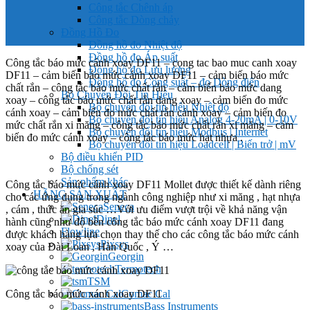
Công tắc Chênh áp
Công tắc Dòng chảy
Đồng Hồ Đo
Đồng hồ đo Nhiệt độ
Đồng hồ đo Áp suất
Công tắc báo mức cánh xoay DF11 – cong tac bao muc canh xoay
Đồng hồ đo Lưu lượng
DF11 – cảm biến báo mức cánh xoay DF11 – cảm biến báo mức
Đồng hồ đo Công suất – đo Dòng điện
chất rắn – công tắc báo mức chất rắn – cảm biến báo mức dang
Bộ Chuyển Đổi Tín Hiệu
xoay – công tắc báo mức chất rắn dạng xoay – cảm biến đo mức
Bộ chuyển đổi tín hiệu Nhiệt độ
cánh xoay – cảm biến đo mức chất rắn cánh xoay – cảm biến đo
Bộ chuyển đổi tín hiệu Analog 4-20mA | 0-10V
mức chất rắn xi măng – công tắc báo mức chất rắn xi măng – cảm
Bộ chuyển đổi tín hiệu Modbus | Internet
biến đo mức cánh xoay – công tắc báo mức hạt nhựa .
Bộ chuyển đổi tín hiệu Loadcell | Biến trở | mV
Bộ điều khiển PID
Bộ chống sét
Sản phẩm khác
Công tắc báo mức cánh xoay DF11 Mollet được thiết kế dành riêng
HÃNG SẢN XUẤT
cho các ứng dụng trong ngành công nghiệp như xi măng , hạt nhựa
Seneca
, cám , thức ăn gia súc …Với ưu điểm vượt trội về khả năng vận
Dinel
hành cũng như độ bền công tắc báo mức cánh xoay DF11 đang
Flowline
được khách hàng lựa chọn thay thế cho các công tắc báo mức cánh
Pixsys
xoay của Đài Loan , Hàn Quốc , Ý …
Georgin
Termotech
TSM
Công tắc báo mức xánh xoay DF11
Comac Cal
Bass Instruments