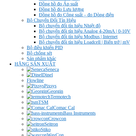
Đồng hồ đo Áp suất
Đồng hồ đo Lưu lượng
Đồng hồ đo Công suất – đo Dòng điện
Bộ Chuyển Đổi Tín Hiệu
Bộ chuyển đổi tín hiệu Nhiệt độ
Bộ chuyển đổi tín hiệu Analog 4-20mA | 0-10V
Bộ chuyển đổi tín hiệu Modbus | Internet
Bộ chuyển đổi tín hiệu Loadcell | Biến trở | mV
Bộ điều khiển PID
Bộ chống sét
Sản phẩm khác
HÃNG SẢN XUẤT
Seneca
Dinel
Flowline
Pixsys
Georgin
Termotech
TSM
Comac Cal
Bass Instruments
Crowcon
Seitron
Stiko
WayCon