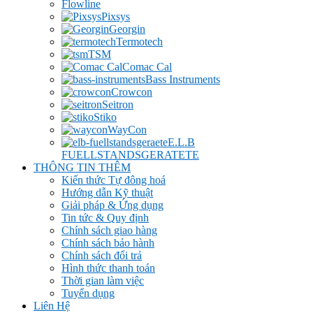
Flowline
Pixsys
Georgin
Termotech
TSM
Comac Cal
Bass Instruments
Crowcon
Seitron
Stiko
WayCon
E.L.B
FUELLSTANDSGERATETE
THÔNG TIN THÊM
Kiến thức Tự đông hoá
Hướng dẫn Kỹ thuật
Giải pháp & Ứng dụng
Tin tức & Quy định
Chính sách giao hàng
Chính sách bảo hành
Chính sách đổi trả
Hình thức thanh toán
Thời gian làm việc
Tuyển dụng
Liên Hệ