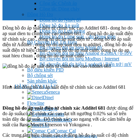
Công tắc Chênh áp
Công tắc Dòng chảy
Đồng Hồ Đo
Đồng hồ đo Nhiệt độ
Đồng hồ đo Áp suất
Đồng hồ đo áp suất điện tử chính xác cao Additel 681- dong ho do
Đồng hồ đo Lưu lượng
ap suat dien tu chinh xac cao additel 681 – đồng hồ đo áp suất điện
Đồng hồ đo Công suất – đo Dòng điện
tử chính xác cao , đồng hồ đo áp suất điện tử , đồng hồ đo áp suất
Bộ Chuyển Đổi Tín Hiệu
điện tử Additel , dong ho do ap suat dien tu additel , đồng hồ đo áp
Bộ chuyển đổi tín hiệu Nhiệt độ
suất điện tử hiệu chuẩn , đồng hồ đo áp suất calib, dong ho do ap
Bộ chuyển đổi tín hiệu Analog 4-20mA | 0-10V
suat hieu chuan , dong ho do ap suat calib .
Bộ chuyển đổi tín hiệu Modbus | Internet
Bộ chuyển đổi tín hiệu Loadcell | Biến trở | mV
Bộ điều khiển PID
Bộ chống sét
Sản phẩm khác
HÃNG SẢN XUẤT
Hình ảnh đồng hồ đo áp suất điện tử chính xác cao Additel 681
Seneca
Dinel
Flowline
Đồng hồ đo áp suất điện tử chính xác Additel 681
được dùng để
Pixsys
đo áp suất có độ chính xác cao đạt tới ngưỡng 0.02% sai số trên
Georgin
toàn dãy đo áp suất . Độ chính xác cao ngang với các cảm biến áp
Termotech
suất của Rose Mount Emerson và Yokogawa .
TSM
Comac Cal
Các trung tâm hiệu chuẩn cần có đồng hồ đo áp suất có độ chính
Bass Instruments