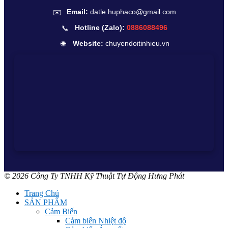
✉️
Email:
datle.huphaco@gmail.com
📞
Hotline (Zalo):
0886088496
🌐
Website:
chuyendoitinhieu.vn
© 2026 Công Ty TNHH Kỹ Thuật Tự Động Hưng Phát
Trang Chủ
SẢN PHẨM
Cảm Biến
Cảm biến Nhiệt độ