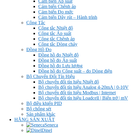
Cảm biến Áp suất
Cảm biến Chênh áp
Cảm biến Đo mức
Cảm biến Dây rút – Hành trình
Công Tắc
Công tắc Nhiệt độ
Công tắc Áp suất
Công tắc Chênh áp
Công tắc Dòng chảy
Đồng Hồ Đo
Đồng hồ đo Nhiệt độ
Đồng hồ đo Áp suất
Đồng hồ đo Lưu lượng
Đồng hồ đo Công suất – đo Dòng điện
Bộ Chuyển Đổi Tín Hiệu
Bộ chuyển đổi tín hiệu Nhiệt độ
Bộ chuyển đổi tín hiệu Analog 4-20mA | 0-10V
Bộ chuyển đổi tín hiệu Modbus | Internet
Bộ chuyển đổi tín hiệu Loadcell | Biến trở | mV
Bộ điều khiển PID
Bộ chống sét
Sản phẩm khác
HÃNG SẢN XUẤT
Seneca
Dinel