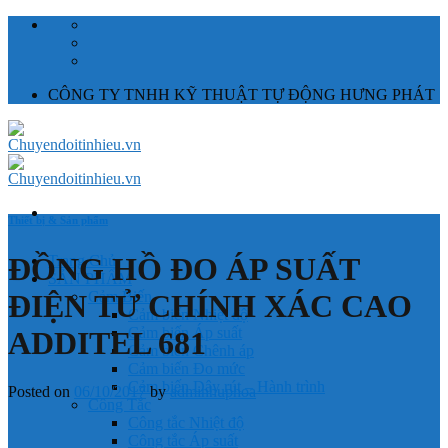
Skip
to
content
CÔNG TY TNHH KỸ THUẬT TỰ ĐỘNG HƯNG PHÁT
Thiết bị & Sản phẩm
ĐỒNG HỒ ĐO ÁP SUẤT
Trang Chủ
SẢN PHẨM
ĐIỆN TỬ CHÍNH XÁC CAO
Cảm Biến
Cảm biến Nhiệt độ
Cảm biến Áp suất
ADDITEL 681
Cảm biến Chênh áp
Cảm biến Đo mức
Cảm biến Dây rút – Hành trình
Posted on
06/10/2017
by
adminhuphoa
Công Tắc
Công tắc Nhiệt độ
Công tắc Áp suất