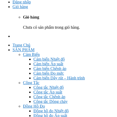
Đăng nhập
Giỏ hàng
Giỏ hàng
Chưa có sản phẩm trong giỏ hàng.
Trang Chủ
SẢN PHẨM
Cảm Biến
Cảm biến Nhiệt độ
Cảm biến Áp suất
Cảm biến Chênh áp
Cảm biến Đo mức
Cảm biến Dây rút – Hành trình
Công Tắc
Công tắc Nhiệt độ
Công tắc Áp suất
Công tắc Chênh áp
Công tắc Dòng chảy
Đồng Hồ Đo
Đồng hồ đo Nhiệt độ
Đồng hồ đo Áp suất