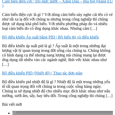
Cảm biến điện cực | Đo mức nước – Xăng Dầu – Bia bọt (Hàng EU
)
Cảm biến điện cực là gì ? Với dòng cảm biến này nghe cái tên có vẻ
như rất xa lạ đối với chúng ta nhưng trong công nghiệp thì chúng
được sử dụng khá phổ biến. Với nhiều phường pháp đo và nhiều
loại cảm biến đo có ứng dụng khác nhau. Nhưng cảm […]
Bộ điều khiển Áp suất bằng PID | Bộ hiển thị và điều khiển
Bộ điều khiển áp suất pid là gì ? Áp suất là một trong những đại
lượng vật lý quan trọng trong đời sống của chúng ta. Chúng không
có hình dạng cụ thể nhưng nang lượng mà chúng mang lại được
ứng dụng rất nhiều vào các ngành nghề, lĩnh vữc khác nhau như
[…]
Bộ điều khiển PID (Nhiệt độ) | Thao tác đơn giản
Bộ điều khiển pid nhiệt độ là gì ? Nhiệt độ là một trong những yếu
tố rất quan trọng đối với chúng ta trong cuộc sống hàng ngày.
Chúng ta sử dụng nhiệt độ cho nhiều mục đích khác nhau như nấu
nướng, sưởi ấm, sấy, hay tiêu đốt. Trong công nghiệp thì chúng […]
Bài viết mới
07