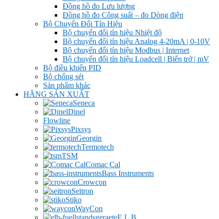
Đồng hồ đo Lưu lượng
Đồng hồ đo Công suất – đo Dòng điện
Bộ Chuyển Đổi Tín Hiệu
Bộ chuyển đổi tín hiệu Nhiệt độ
Bộ chuyển đổi tín hiệu Analog 4-20mA | 0-10V
Bộ chuyển đổi tín hiệu Modbus | Internet
Bộ chuyển đổi tín hiệu Loadcell | Biến trở | mV
Bộ điều khiển PID
Bộ chống sét
Sản phẩm khác
HÃNG SẢN XUẤT
Seneca
Dinel
Flowline
Pixsys
Georgin
Termotech
TSM
Comac Cal
Bass Instruments
Crowcon
Seitron
Stiko
WayCon
E.L.B