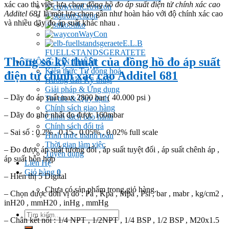
xác cao thì việc lựa chọn
đồng hồ đo áp suất điện tử chính xác cao
Crowcon
Additel 681
là một lựa chọn gần như hoàn hảo với độ chính xác cao
Seitron
và nhiều dãy đo áp suất khác nhau .
Stiko
WayCon
E.L.B
FUELLSTANDSGERATETE
Thông số kỹ thuật của đồng hồ đo áp suất
THÔNG TIN THÊM
Kiến thức Tự đông hoá
điện tử chính xác cao Additel 681
Hướng dẫn Kỹ thuật
Giải pháp & Ứng dụng
– Dãy đo áp suất max 2800 bar ( 40.000 psi )
Tin tức & Quy định
Chính sách giao hàng
– Dãy đo nhỏ nhất đo được 160mbar
Chính sách bảo hành
Chính sách đổi trả
– Sai số : 0.2% , 0.15 , 0.05% , 0.02% full scale
Hình thức thanh toán
Thời gian làm việc
– Đo được áp suất tương đối , áp suất tuyệt đối , áp suất chênh áp ,
Tuyển dụng
áp suất hỗn hợp
Liên Hệ
Giỏ hàng
0
– Hiển thị 5 Digital
Chưa có sản phẩm trong giỏ hàng.
– Chọn được đơn vị đo : Pa , Kpa , Mpa , Psi , bar , mabr , kg/cm2 ,
inH20 , mmH20 , inHg , mmHg
Tìm
– Chân kết nối : 1/4 NPT , 1/2NPT , 1/4 BSP , 1/2 BSP , M20x1.5
kiếm: