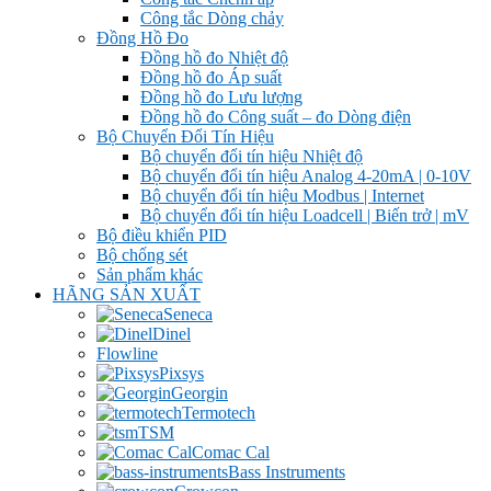
Công tắc Dòng chảy
Đồng Hồ Đo
Đồng hồ đo Nhiệt độ
Đồng hồ đo Áp suất
Đồng hồ đo Lưu lượng
Đồng hồ đo Công suất – đo Dòng điện
Bộ Chuyển Đổi Tín Hiệu
Bộ chuyển đổi tín hiệu Nhiệt độ
Bộ chuyển đổi tín hiệu Analog 4-20mA | 0-10V
Bộ chuyển đổi tín hiệu Modbus | Internet
Bộ chuyển đổi tín hiệu Loadcell | Biến trở | mV
Bộ điều khiển PID
Bộ chống sét
Sản phẩm khác
HÃNG SẢN XUẤT
Seneca
Dinel
Flowline
Pixsys
Georgin
Termotech
TSM
Comac Cal
Bass Instruments