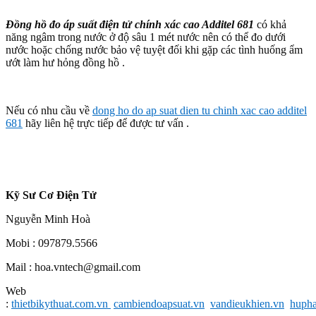
Đồng hồ đo áp suất điện tử chính xác cao Additel 681
có khả
năng ngâm trong nước ở độ sâu 1 mét nước nên có thể đo dưới
nước hoặc chống nước bảo vệ tuyệt đối khi gặp các tình huống ẩm
ướt làm hư hỏng đồng hồ .
Nếu có nhu cầu về
dong ho do ap suat dien tu chinh xac cao additel
681
hãy liên hệ trực tiếp để được tư vấn .
Kỹ Sư Cơ Điện Tử
Nguyễn Minh Hoà
Mobi : 097879.5566
Mail : hoa.vntech@gmail.com
Web
:
thietbikythuat.com.vn
cambiendoapsuat.vn
vandieukhien.vn
hupha