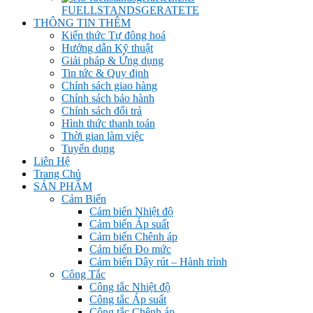
FUELLSTANDSGERATETE
THÔNG TIN THÊM
Kiến thức Tự đông hoá
Hướng dẫn Kỹ thuật
Giải pháp & Ứng dụng
Tin tức & Quy định
Chính sách giao hàng
Chính sách bảo hành
Chính sách đổi trả
Hình thức thanh toán
Thời gian làm việc
Tuyển dụng
Liên Hệ
Trang Chủ
SẢN PHẨM
Cảm Biến
Cảm biến Nhiệt độ
Cảm biến Áp suất
Cảm biến Chênh áp
Cảm biến Đo mức
Cảm biến Dây rút – Hành trình
Công Tắc
Công tắc Nhiệt độ
Công tắc Áp suất
Công tắc Chênh áp