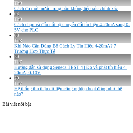
Th8
Cách đo mức nước trong bồn không tiếp xúc chính xác
04
Th8
Cách chọn và đấu nối bộ chuyển đổi tín hiệu 4-20mA sang 0-
5V cho PLC
03
Th8
Khi Nào Cần Dùng Bộ Cách Ly Tín Hiệu 4-20mA? 7
Trường Hợp Thực Tế
29
Th7
Hướng dẫn sử dụng Seneca TEST-4 | Đo và phát tín hiệu 4-
20mA, 0-10V
20
Th7
Hệ thống thu thập dữ liệu công nghiệp hoạt động như thế
nào?
Bài viết nổi bật