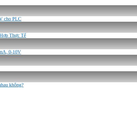
-5V cho PLC
 Hợp Thực Tế
0mA, 0-10V
 nhau không?