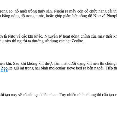
 trong ao, hồ nuôi trồng thủy sản. Ngoài ra máy còn có chức năng cải 
cân bằng nồng độ trong nước, hoặc giúp giảm bớt nồng độ Nitơ và Photp
là Nitơ và các khí khác. Nguyên lý hoạt động chính của máy thổi khí t
ụ nitơ thì người ta thường sử dụng các hạt Zeolite.
n khí. Sau khi không khí được làm mát dưới dạng khí nén thì chúng s
eolite giữ lại trong hai bình molecular sieve bed ra bên ngoài. Tiếp t
TETE
í tạo oxy sẽ có cấu tạo khác nhau. Tuy nhiên nhìn chung thì cấu tạo 