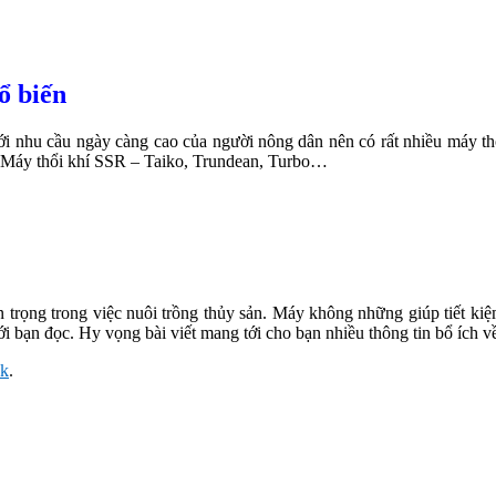
ổ biến
i nhu cầu ngày càng cao của người nông dân nên có rất nhiều máy thổi
: Máy thổi khí SSR – Taiko, Trundean, Turbo…
 trọng trong việc nuôi trồng thủy sản. Máy không những giúp tiết kiệm
i bạn đọc. Hy vọng bài viết mang tới cho bạn nhiều thông tin bổ ích v
nk
.