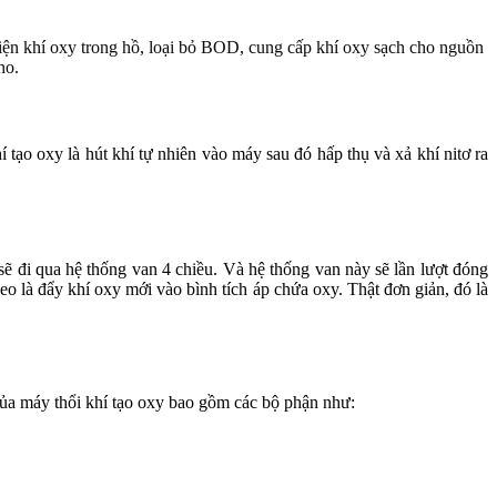
thiện khí oxy trong hồ, loại bỏ BOD, cung cấp khí oxy sạch cho nguồn
ho.
ạo oxy là hút khí tự nhiên vào máy sau đó hấp thụ và xả khí nitơ ra
ẽ đi qua hệ thống van 4 chiều. Và hệ thống van này sẽ lần lượt đóng
heo là đẩy khí oxy mới vào bình tích áp chứa oxy. Thật đơn giản, đó là
của máy thổi khí tạo oxy bao gồm các bộ phận như: