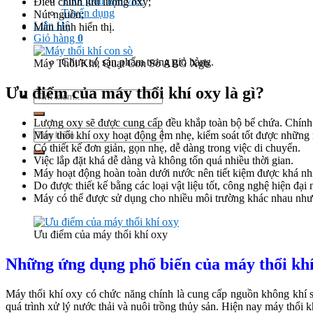
Thời gian làm việc
Điều chỉnh lưu lượng oxy;
Tuyển dụng
Nút nguồn;
Liên Hệ
Màn hình hiển thị.
Giỏ hàng
0
Chưa có sản phẩm trong giỏ hàng.
Máy Thổi Khí, Quạt Con Sò ABG Xgb
Ưu điểm của máy thổi khí oxy là gì?
Tìm
kiếm:
Lượng oxy sẽ được cung cấp đều khắp toàn bộ bể chứa. Chính vì
Tìm
Máy thổi khí oxy hoạt động êm nhẹ, kiểm soát tốt được những 
kiếm:
Có thiết kế đơn giản, gọn nhẹ, dễ dàng trong việc di chuyển.
Việc lắp đặt khá dễ dàng và không tốn quá nhiều thời gian.
Máy hoạt động hoàn toàn dưới nước nên tiết kiệm được khá nhiề
Do được thiết kế bằng các loại vật liệu tốt, công nghệ hiện đại
Máy có thể được sử dụng cho nhiều môi trường khác nhau như 
Ưu điểm của máy thổi khí oxy
Những ứng dụng phổ biến của máy thổi khí
Máy thổi khí oxy có chức năng chính là cung cấp nguồn không khí sạ
quá trình xử lý nước thải và nuôi trồng thủy sản. Hiện nay máy thổi 