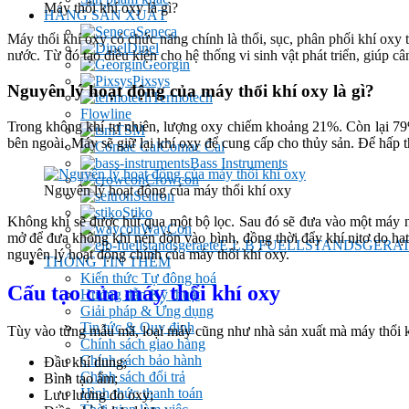
Máy thổi khí oxy là gì?
HÃNG SẢN XUẤT
Seneca
Máy thổi khí oxy có chức năng chính là thổi, sục, phân phối khí oxy
Dinel
nước. Từ đó tạo điều kiện cho hệ thống vi sinh vật phát triển, giúp 
Georgin
Pixsys
Nguyên lý hoạt động của máy thổi khí oxy là gì?
Termotech
Flowline
Trong không khí tự nhiên, lượng oxy chiếm khoảng 21%. Còn lại 79% 
TSM
bên ngoài. Máy sẽ giữ lại khí oxy để cung cấp cho thủy sản. Để hấp th
Comac Cal
Bass Instruments
Crowcon
Nguyên lý hoạt động của máy thổi khí oxy
Seitron
Stiko
Không khí sẽ được hút qua một bộ lọc. Sau đó sẽ đưa vào một máy né
WayCon
mở để đưa không khí nén dồn vào bình, đồng thời đẩy khí nitơ do hạt Z
E.L.B FUELLSTANDSGERA
nguyên lý hoạt động chính của máy thổi khí oxy.
THÔNG TIN THÊM
Kiến thức Tự đông hoá
Cấu tạo của máy thổi khí oxy
Hướng dẫn Kỹ thuật
Giải pháp & Ứng dụng
Tin tức & Quy định
Tùy vào từng mẫu mã, loại máy cũng như nhà sản xuất mà máy thổi kh
Chính sách giao hàng
Chính sách bảo hành
Đầu khí dung;
Chính sách đổi trả
Bình tạo ẩm;
Hình thức thanh toán
Lưu lượng đo oxy;