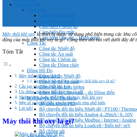
SẢN PHẨM
Cảm Biến
Cảm biến Nhiệt độ
Cảm biến Áp suất
Cảm biến Chênh áp
Cảm biến Đo mức
Máy thổi khí oxy
là thiết bị được sử dụng phổ biến trong các khu c
Cảm biến Dây rút – Hành trình
động của máy thổi khí oxy là gì? Cùng theo dõi bài viết dưới đây để 
Công Tắc
Công tắc Nhiệt độ
Tóm Tắt
Công tắc Áp suất
Công tắc Chênh áp
Công tắc Dòng chảy
Đồng Hồ Đo
Đồng hồ đo Nhiệt độ
Máy thổi khí oxy là gì?
Nguyên lý hoạt động của máy thổi khí oxy là gì?
Đồng hồ đo Áp suất
Cấu tạo của máy thổi khí oxy
Đồng hồ đo Lưu lượng
Ưu điểm của máy thổi khí oxy là gì?
Đồng hồ đo Công suất – đo Dòng điện
Những ứng dụng phổ biến của máy thổi khí oxy
Bộ Chuyển Đổi Tín Hiệu
Một số máy thổi khí oxy trong nuôi tôm phổ biến
Bộ điều khiển PID
Lời kết!
Bộ chuyển đổi tín hiệu Nhiệt độ | PT100 | Therm
Bộ chuyển đổi tín hiệu Analog 4..20mA | 0..10V
Máy thổi khí oxy là gì?
Bộ chuyển đổi tín hiệu Modbus | Internet | Analog
Bộ chuyển đổi tín hiệu Loadcell | Biến trở | mV
Bộ chống sét
Sản phẩm khác