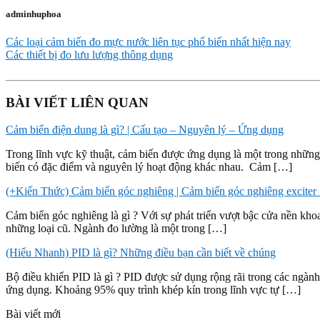
adminhuphoa
Các loại cảm biến đo mực nước liên tục phổ biến nhất hiện nay
Các thiết bị đo lưu lượng thông dụng
BÀI VIẾT LIÊN QUAN
Cảm biến điện dung là gì? | Cấu tạo – Nguyên lý – Ứng dụng
Trong lĩnh vực kỹ thuật, cảm biến được ứng dụng là một trong những 
biến có đặc điểm và nguyên lý hoạt động khác nhau. Cảm […]
(+Kiến Thức) Cảm biến góc nghiêng | Cảm biến góc nghiêng exciter
Cảm biến góc nghiêng là gì ? Với sự phát triển vượt bậc cửa nền khoa 
những loại cũ. Ngành đo lường là một trong […]
(Hiểu Nhanh) PID là gì? Những điều bạn cần biết về chúng
Bộ điều khiển PID là gì ? PID được sử dụng rộng rãi trong các ngà
ứng dụng. Khoảng 95% quy trình khép kín trong lĩnh vực tự […]
Bài viết mới