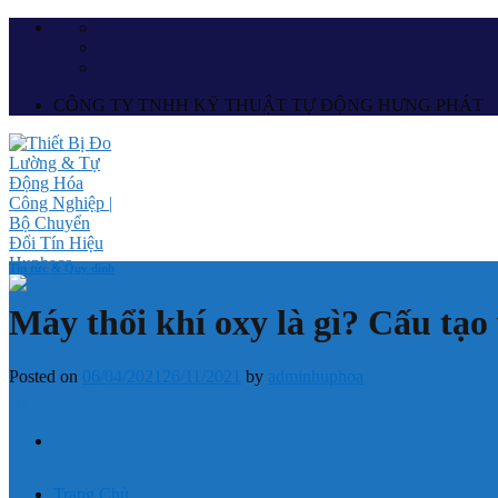
Skip
to
content
CÔNG TY TNHH KỸ THUẬT TỰ ĐỘNG HƯNG PHÁT
Tin tức & Quy định
Máy thổi khí oxy là gì? Cấu tạo
Posted on
06/04/2021
26/11/2021
by
adminhuphoa
Trang Chủ