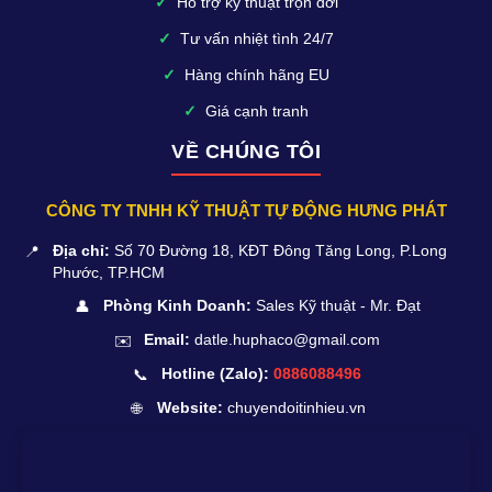
✓
Hỗ trợ kỹ thuật trọn đời
✓
Tư vấn nhiệt tình 24/7
✓
Hàng chính hãng EU
✓
Giá cạnh tranh
VỀ CHÚNG TÔI
CÔNG TY TNHH KỸ THUẬT TỰ ĐỘNG HƯNG PHÁT
📍
Địa chỉ:
Số 70 Đường 18, KĐT Đông Tăng Long, P.Long
Phước, TP.HCM
👤
Phòng Kinh Doanh:
Sales Kỹ thuật - Mr. Đạt
✉️
Email:
datle.huphaco@gmail.com
📞
Hotline (Zalo):
0886088496
🌐
Website:
chuyendoitinhieu.vn