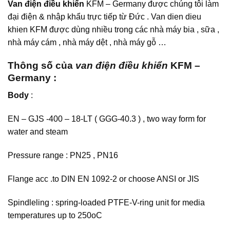
Van điện điều khiển
KFM – Germany được chúng tôi làm
đại điện & nhập khẩu trực tiếp từ Đức . Van dien dieu
khien KFM được dùng nhiều trong các nhà máy bia , sữa ,
nhà máy cám , nhà máy dệt , nhà máy gỗ …
Thông số của
van điện điều khiển
KFM –
Germany :
Body
:
EN – GJS -400 – 18-LT ( GGG-40.3 ) , two way form for
water and steam
Pressure range : PN25 , PN16
Flange acc .to DIN EN 1092-2 or choose ANSI or JIS
Spindleling : spring-loaded PTFE-V-ring unit for media
temperatures up to 250oC