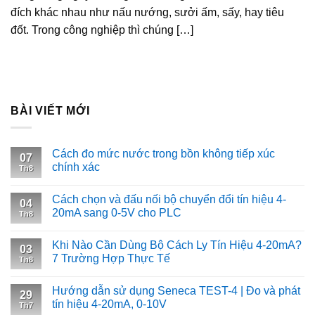
đích khác nhau như nấu nướng, sưởi ấm, sấy, hay tiêu
đốt. Trong công nghiệp thì chúng […]
BÀI VIẾT MỚI
Cách đo mức nước trong bồn không tiếp xúc
07
chính xác
Th8
Cách chọn và đấu nối bộ chuyển đổi tín hiệu 4-
04
20mA sang 0-5V cho PLC
Th8
Khi Nào Cần Dùng Bộ Cách Ly Tín Hiệu 4-20mA?
03
7 Trường Hợp Thực Tế
Th8
Hướng dẫn sử dụng Seneca TEST-4 | Đo và phát
29
tín hiệu 4-20mA, 0-10V
Th7