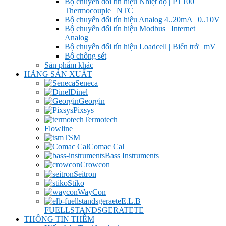
Bộ chuyển đổi tín hiệu Nhiệt độ | PT100 |
Thermocouple | NTC
Bộ chuyển đổi tín hiệu Analog 4..20mA | 0..10V
Bộ chuyển đổi tín hiệu Modbus | Internet |
Analog
Bộ chuyển đổi tín hiệu Loadcell | Biến trở | mV
Bộ chống sét
Sản phẩm khác
HÃNG SẢN XUẤT
Seneca
Dinel
Georgin
Pixsys
Termotech
Flowline
TSM
Comac Cal
Bass Instruments
Crowcon
Seitron
Stiko
WayCon
E.L.B
FUELLSTANDSGERATETE
THÔNG TIN THÊM