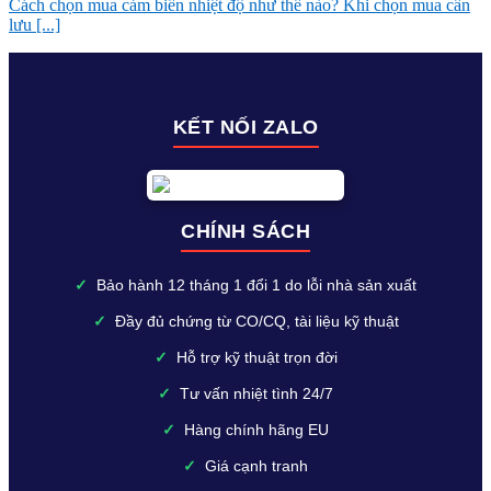
Cách chọn mua cảm biến nhiệt độ như thế nào? Khi chọn mua cần
lưu [...]
KẾT NỐI ZALO
CHÍNH SÁCH
✓
Bảo hành 12 tháng 1 đổi 1 do lỗi nhà sản xuất
✓
Đầy đủ chứng từ CO/CQ, tài liệu kỹ thuật
✓
Hỗ trợ kỹ thuật trọn đời
✓
Tư vấn nhiệt tình 24/7
✓
Hàng chính hãng EU
✓
Giá cạnh tranh