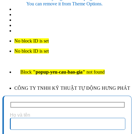
You can remove it from Theme Options.
No block ID is set
No block ID is set
Block
"popup-yeu-cau-bao-gia"
not found
CÔNG TY TNHH KỸ THUẬT TỰ ĐỘNG HƯNG PHÁT
Họ và tên