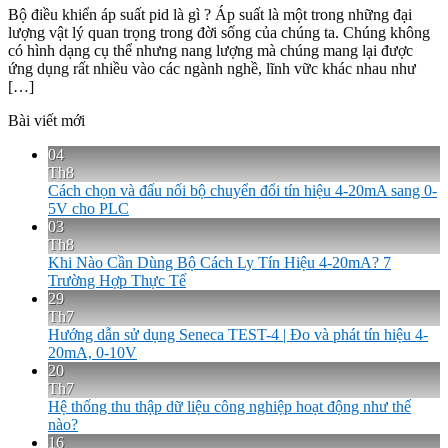
Bộ điều khiển áp suất pid là gì ? Áp suất là một trong những đại
lượng vật lý quan trọng trong đời sống của chúng ta. Chúng không
có hình dạng cụ thể nhưng nang lượng mà chúng mang lại được
ứng dụng rất nhiều vào các ngành nghề, lĩnh vữc khác nhau như
[…]
Bài viết mới
04
Th8
Cách chọn và đấu nối bộ chuyển đổi tín hiệu 4-20mA sang 0-
5V cho PLC
03
Th8
Khi Nào Cần Dùng Bộ Cách Ly Tín Hiệu 4-20mA? 7
Trường Hợp Thực Tế
29
Th7
Hướng dẫn sử dụng Seneca TEST-4 | Đo và phát tín hiệu 4-
20mA, 0-10V
20
Th7
Hệ thống thu thập dữ liệu công nghiệp hoạt động như thế
nào?
16