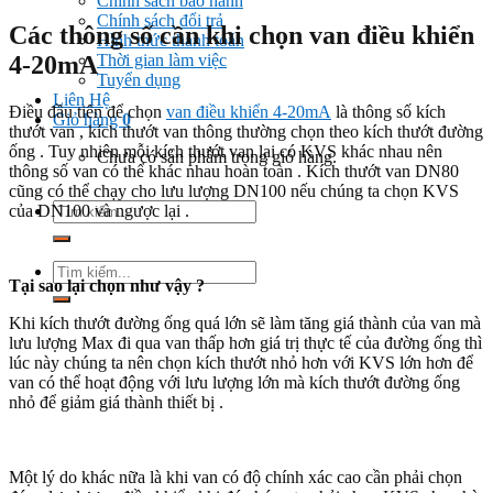
Chính sách bảo hành
Chính sách đổi trả
Các thông số cần khi chọn van điều khiển
Hình thức thanh toán
4-20mA
Thời gian làm việc
Tuyển dụng
Liên Hệ
Điều đầu tiên để chọn
van điều khiển 4-20mA
là thông số kích
Giỏ hàng
0
thướt van , kích thướt van thông thường chọn theo kích thướt đường
ống . Tuy nhiên mỗi kích thướt van lại có KVS khác nhau nên
Chưa có sản phẩm trong giỏ hàng.
thông số van có thể khác nhau hoàn toàn . Kích thướt van DN80
cũng có thể chạy cho lưu lượng DN100 nếu chúng ta chọn KVS
Tìm
của DN100 và ngược lại .
kiếm:
Tìm
Tại sao lại chọn như vậy ?
kiếm:
Khi kích thướt đường ống quá lớn sẽ làm tăng giá thành của van mà
lưu lượng Max đi qua van thấp hơn giá trị thực tế của đường ống thì
lúc này chúng ta nên chọn kích thướt nhỏ hơn với KVS lớn hơn để
van có thể hoạt động với lưu lượng lớn mà kích thướt đường ống
nhỏ để giảm giá thành thiết bị .
Một lý do khác nữa là khi van có độ chính xác cao cần phải chọn