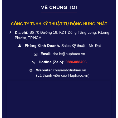
VỀ CHÚNG TÔI
CÔNG TY TNHH KỸ THUẬT TỰ ĐỘNG HƯNG PHÁT
📍
Địa chỉ:
Số 70 Đường 18, KĐT Đông Tăng Long, P.Long
Phước, TP.HCM
👤
Phòng Kinh Doanh:
Sales Kỹ thuật - Mr. Đạt
✉️
Email:
dat.le@huphaco.vn
📞
Hotline (Zalo):
0886088496
🌐
Website:
chuyendoitinhieu.vn
(Là thành viên của Huphaco.vn)