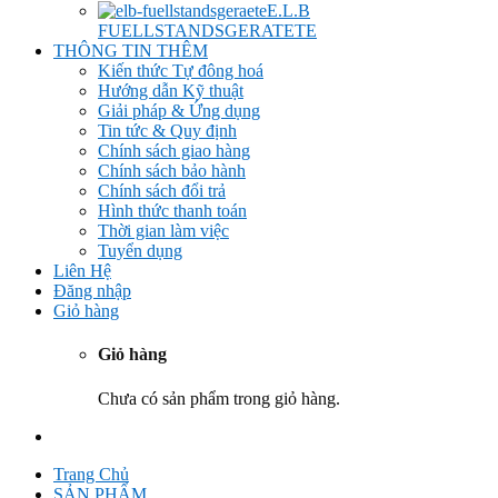
E.L.B
FUELLSTANDSGERATETE
THÔNG TIN THÊM
Kiến thức Tự đông hoá
Hướng dẫn Kỹ thuật
Giải pháp & Ứng dụng
Tin tức & Quy định
Chính sách giao hàng
Chính sách bảo hành
Chính sách đổi trả
Hình thức thanh toán
Thời gian làm việc
Tuyển dụng
Liên Hệ
Đăng nhập
Giỏ hàng
Giỏ hàng
Chưa có sản phẩm trong giỏ hàng.
Trang Chủ
SẢN PHẨM