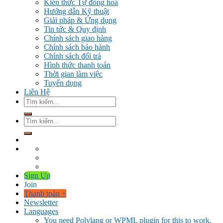
Kiến thức Tự đông hoá
Hướng dẫn Kỹ thuật
Giải pháp & Ứng dụng
Tin tức & Quy định
Chính sách giao hàng
Chính sách bảo hành
Chính sách đổi trả
Hình thức thanh toán
Thời gian làm việc
Tuyển dụng
Liên Hệ
Tìm
kiếm:
Tìm
kiếm:
Sign Up
Join
Thanh toán
+
Newsletter
Languages
You need Polylang or WPML plugin for this to work.