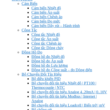
Cảm Biến
Cảm biến Nhiệt độ
Cảm biến Áp suất
Cảm biến Chênh áp
Cảm biến Đo mức
Cảm biến Dây rút – Hành trình
Công Tắc
Công tắc Nhiệt độ
Công tắc Áp suất
Công tắc Chênh áp
Công tắc Dòng chảy
Đồng Hồ Đo
Đồng hồ đo Nhiệt độ
Đồng hồ đo Áp suất
Đồng hồ đo Lưu lượng
Đồng hồ đo Công suất – đo Dòng điện
Bộ Chuyển Đổi Tín Hiệu
Bộ điều khiển PID
Bộ chuyển đổi tín hiệu Nhiệt độ | PT100 |
Thermocouple | NTC
Bộ chuyển đổi tín hiệu Analog 4..20mA | 0..10V
Bộ chuyển đổi tín hiệu Modbus | Internet |
Analog
Bộ chuyển đổi tín hiệu Loadcell | Biến trở | mV
Bộ chống sét