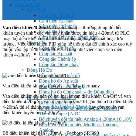
SẢN PHẨM
Cảm Biến
Cảm biến Nhiệt độ
Cảm biến Áp suất
Cảm biến Chênh áp
Van điều khiển 4-20mA
là van chúng ta thường dùng để điều
Cảm biến Đo mức
khiển tuyến tính , các van này nhận được tín hiệu 4-20mA từ PLC
Cảm biến Dây rút – Hành trình
hoặc bộ điều khiển để điều khiển nhiệt độ hay áp suất hoặc lưu
Công Tắc
lượng . Việc điều khiển PID giúp hệ thống đạt độ chính xác cao tuỳ
Công tắc Nhiệt độ
thuộc vào lập trình chính từ PLC cũng như việc chọn van điều
Công tắc Áp suất
khiển 4-20mA .
Công tắc Chênh áp
Công tắc Dòng chảy
Đồng Hồ Đo
Đồng hồ đo Nhiệt độ
Đồng hồ đo Áp suất
Van điều khiển khí nén On/Off | KFM – Germany
Đồng hồ đo Lưu lượng
Đồng hồ đo Công suất – đo Dòng điện
Van điều khiển khí nén có hai loại là van điều khiển On/Off và van
Bộ Chuyển Đổi Tín Hiệu
điều khiển 4-20mA . Van điều khiển On/Off gắn thêm bộ điều khiển
Bộ điều khiển PID
4-20mA thì sẽ thành
van điều khiển 4-20mA
hay còn gọi là van
Bộ chuyển đổi tín hiệu Nhiệt độ | PT100 |
điều khiển tuyến tính 4-20mA .
Thermocouple | NTC
Bộ chuyển đổi tín hiệu Analog 4..20mA | 0..10V
Bộ chuyển đổi tín hiệu Modbus | Internet |
Analog
Bộ điều khiển khí nén 4-20mA | Foxboro SRI990
Bộ chuyển đổi tín hiệu Loadcell | Biến trở | mV