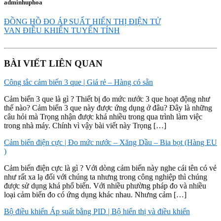
adminhuphoa
ĐỒNG HỒ ĐO ÁP SUẤT HIỂN THỊ ĐIỆN TỬ
VAN ĐIỀU KHIỂN TUYẾN TÍNH
BÀI VIẾT LIÊN QUAN
Công tắc cảm biến 3 que | Giá rẻ – Hàng có sẵn
Cảm biến 3 que là gì ? Thiết bị đo mức nước 3 que hoạt động như
thế nào? Cảm biến 3 que này được ứng dụng ở đâu? Đây là những
câu hỏi mà Trọng nhận được khá nhiều trong qua trình làm việc
trong nhà máy. Chính vì vậy bài viết này Trọng […]
Cảm biến điện cực | Đo mức nước – Xăng Dầu – Bia bọt (Hàng EU
)
Cảm biến điện cực là gì ? Với dòng cảm biến này nghe cái tên có vẻ
như rất xa lạ đối với chúng ta nhưng trong công nghiệp thì chúng
được sử dụng khá phổ biến. Với nhiều phường pháp đo và nhiều
loại cảm biến đo có ứng dụng khác nhau. Nhưng cảm […]
Bộ điều khiển Áp suất bằng PID | Bộ hiển thị và điều khiển