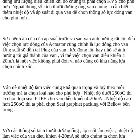
đúng lưu lượng điều khiển khi đó chúng ta phải chọn KVS cho phù
hợp .Ngoài thông số kích thướt đường ống van chúng ta cần biết
thêm nhiệt độ và áp suất đi qua van để chọn thông số lực đóng van
cho phù hợp .
Sự chênh áp của của áp suất trước và sau van anh hưởng rất lớn đến
việc chọn lực đóng của Actuator cũng chính là lực đóng cho van .
Ứng suất sẽ dồn tại Plug của van , lực đóng lớn hay nhỏ sẽ ảnh
hưởng tới giá thành của van , vì thế việc chọn van điều khiển 4-
20mA là một việc không phải đơn vị nào cũng có khả năng lựa
chọn chính xác .
Vấn đề nhiệt độ làm việc cũng khá quan trọng và tuỳ theo môi
trường mà ta chọn loại nào cho phù hợp . Nhiệt độ dưới 250oC thì
ta chọn loại seal PTFE cho van điều khiển 4-20mA . Nhiệt độ cao
hơn 250oC thì ta phải chọn Seal graphiet packing với Bellow bên
trong .
Với các thông số kích thướt đường ống , áp suất làm việc , nhiệt độ
làm việc của van dieu khien 4-20mA sẽ giúp chúng ta chọn lựa