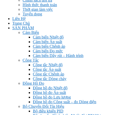
Chính sách đổi trả
Hình thức thanh toán
Thời gian làm việc
Tuyển dụng
Liên Hệ
Trang Chủ
SẢN PHẨM
Cảm Biến
Cảm biến Nhiệt độ
Cảm biến Áp suất
Cảm biến Chênh áp
Cảm biến Đo mức
Cảm biến Dây rút – Hành trình
Công Tắc
Công tắc Nhiệt độ
Công tắc Áp suất
Công tắc Chênh áp
Công tắc Dòng chảy
Đồng Hồ Đo
Đồng hồ đo Nhiệt độ
Đồng hồ đo Áp suất
Đồng hồ đo Lưu lượng
Đồng hồ đo Công suất – đo Dòng điện
Bộ Chuyển Đổi Tín Hiệu
Bộ điều khiển PID