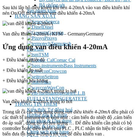
Bộ chống sét
Sau khi lắp bộ điều khiển khí nén 4-20mA vào van điều khiển khí
Sản phẩm khác
nén On/Off thì sẽ thành van điều khiển 4-20mA
HÃNG SẢN XUẤT
Seneca
Dinel
Georgin
Van điều khiển 4-20mA | KFM – GermanyGermany
Pixsys
Termotech
Ứng dụng van điều khiển 4-20mA
Flowline
TSM
+ Điều khiển nhiệt độ
Comac Cal
Bass Instruments
+ Điều khiển áp suất
Crowcon
Seitron
+ Điều khiển lưu lượng
Stiko
WayCon
E.L.B
FUELLSTANDSGERATETE
Van điều khiển 4-20mA trong lò hơi
THÔNG TIN THÊM
Kiến thức Tự đông hoá
Trong tất cả các ứng dụng dùng
van điều khiển 4-20mA
đều phải có
Hướng dẫn Kỹ thuật
các thiết bị instrument đi kèm như : cảm biến đo nhiệt độ ,cảm biến
Giải pháp & Ứng dụng
đo áp suất , đồng hồ đo lưu lượng … Để điều khiển cần phải có bộ
Tin tức & Quy định
controller hoặc điều khiển qua PLC , PLC nhận tín hiệu từ các cảm
Chính sách giao hàng
biến đưa tín hiệu 4-20mA tới van để điều khiển van .