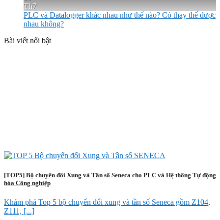
Th7
PLC và Datalogger khác nhau như thế nào? Có thay thế được
nhau không?
Bài viết nổi bật
[TOP5] Bộ chuyển đổi Xung và Tần số Seneca cho PLC và Hệ thống Tự động
hóa Công nghiệp
Khám phá Top 5 bộ chuyển đổi xung và tần số Seneca gồm Z104,
Z111, [...]