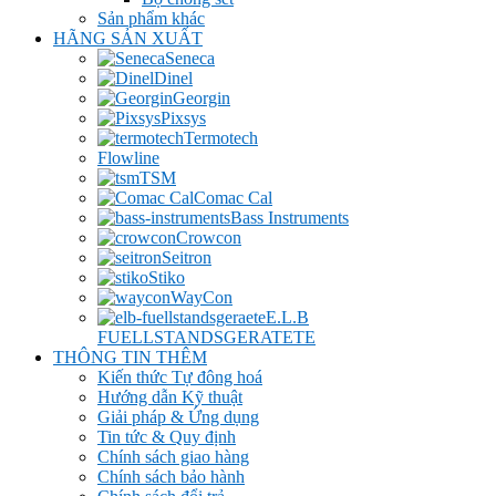
Sản phẩm khác
HÃNG SẢN XUẤT
Seneca
Dinel
Georgin
Pixsys
Termotech
Flowline
TSM
Comac Cal
Bass Instruments
Crowcon
Seitron
Stiko
WayCon
E.L.B
FUELLSTANDSGERATETE
THÔNG TIN THÊM
Kiến thức Tự đông hoá
Hướng dẫn Kỹ thuật
Giải pháp & Ứng dụng
Tin tức & Quy định
Chính sách giao hàng
Chính sách bảo hành