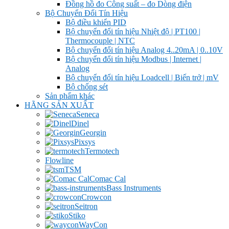
Đồng hồ đo Công suất – đo Dòng điện
Bộ Chuyển Đổi Tín Hiệu
Bộ điều khiển PID
Bộ chuyển đổi tín hiệu Nhiệt độ | PT100 |
Thermocouple | NTC
Bộ chuyển đổi tín hiệu Analog 4..20mA | 0..10V
Bộ chuyển đổi tín hiệu Modbus | Internet |
Analog
Bộ chuyển đổi tín hiệu Loadcell | Biến trở | mV
Bộ chống sét
Sản phẩm khác
HÃNG SẢN XUẤT
Seneca
Dinel
Georgin
Pixsys
Termotech
Flowline
TSM
Comac Cal
Bass Instruments
Crowcon
Seitron
Stiko
WayCon