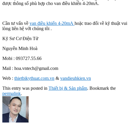
được thông số phù hợp cho van điều khiển 4-20mA.
Cần tư vấn về
van điều khiển 4-20mA
hoặc trao đổi về kỹ thuật vui
lòng liên hệ với chúng tôi .
Kỹ Sư Cơ Điện Tử
Nguyễn Minh Hoà
Mobi : 093727.55.66
Mail : hoa.vntech@gmail.com
Web :
thietbikythuat.com.vn
&
vandieuhkien.vn
This entry was posted in
Thiết bị & Sản phẩm
. Bookmark the
permalink
.