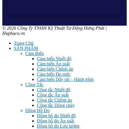
© 2026 Công Ty TNHH Kỹ Thuật Tự Động Hưng Phát |
Huphaco.vn
Trang Chủ
SẢN PHẨM
Cảm Biến
Cảm biến Nhiệt độ
Cảm biến Áp suất
Cảm biến Chênh áp
Cảm biến Đo mức
Cảm biến Dây rút – Hành trình
Công Tắc
Công tắc Nhiệt độ
Công tắc Áp suất
Công tắc Chênh áp
Công tắc Dòng chảy
Đồng Hồ Đo
Đồng hồ đo Nhiệt độ
Đồng hồ đo Áp suất
Đồng hồ đo Lưu lượng