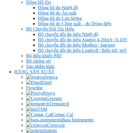
Đồng Hồ Đo
Đồng hồ đo Nhiệt độ
Đồng hồ đo Áp suất
Đồng hồ đo Lưu lượng
Đồng hồ đo Công suất – đo Dòng điện
Bộ Chuyển Đổi Tín Hiệu
Bộ chuyển đổi tín hiệu Nhiệt độ
Bộ chuyển đổi tín hiệu Analog 4-20mA | 0-10V
Bộ chuyển đổi tín hiệu Modbus | Internet
Bộ chuyển đổi tín hiệu Loadcell | Biến trở | mV
Bộ điều khiển PID
Bộ chống sét
Sản phẩm khác
HÃNG SẢN XUẤT
Seneca
Dinel
Flowline
Pixsys
Georgin
Termotech
TSM
Comac Cal
Bass Instruments
Crowcon
Seitron