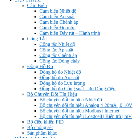
Cảm Biến
Cảm biến Nhiệt độ
Cảm biến Áp suất
Cảm biến Chênh áp
Cảm biến Đo mức
Cảm biến Dây rút – Hành trình
Công Tắc
Công tắc Nhiệt độ
Công tắc Áp suất
Công tắc Chênh áp
Công tắc Dòng chảy
Đồng Hồ Đo
Đồng hồ đo Nhiệt độ
Đồng hồ đo Áp suất
Đồng hồ đo Lưu lượng
Đồng hồ đo Công suất – đo Dòng điện
Bộ Chuyển Đổi Tín Hiệu
Bộ chuyển đổi tín hiệu Nhiệt độ
Bộ chuyển đổi tín hiệu Analog 4-20mA | 0-10V
Bộ chuyển đổi tín hiệu Modbus | Internet
Bộ chuyển đổi tín hiệu Loadcell | Biến trở | mV
Bộ điều khiển PID
Bộ chống sét
Sản phẩm khác