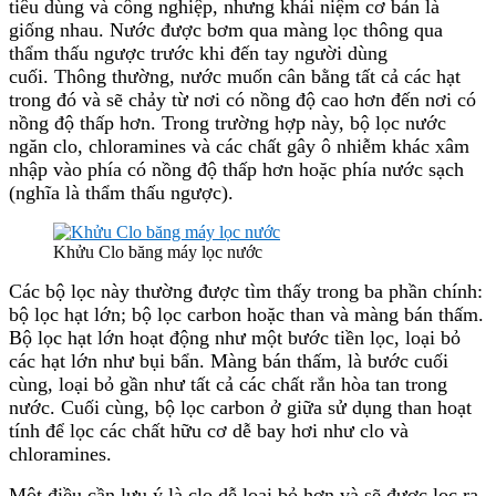
tiêu dùng và công nghiệp, nhưng khái niệm cơ bản là
giống nhau. Nước được bơm qua màng lọc thông qua
thẩm thấu ngược trước khi đến tay người dùng
cuối. Thông thường, nước muốn cân bằng tất cả các hạt
trong đó và sẽ chảy từ nơi có nồng độ cao hơn đến nơi có
nồng độ thấp hơn. Trong trường hợp này, bộ lọc nước
ngăn clo, chloramines và các chất gây ô nhiễm khác xâm
nhập vào phía có nồng độ thấp hơn hoặc phía nước sạch
(nghĩa là thẩm thấu ngược).
Khửu Clo băng máy lọc nước
Các bộ lọc này thường được tìm thấy trong ba phần chính:
bộ lọc hạt lớn; bộ lọc carbon hoặc than và màng bán thấm.
Bộ lọc hạt lớn hoạt động như một bước tiền lọc, loại bỏ
các hạt lớn như bụi bẩn. Màng bán thấm, là bước cuối
cùng, loại bỏ gần như tất cả các chất rắn hòa tan trong
nước. Cuối cùng, bộ lọc carbon ở giữa sử dụng than hoạt
tính để lọc các chất hữu cơ dễ bay hơi như clo và
chloramines.
Một điều cần lưu ý là clo dễ loại bỏ hơn và sẽ được lọc ra