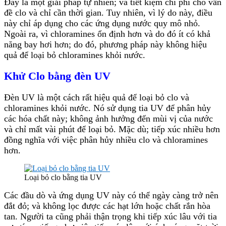
Đây là một giải pháp tự nhiên; và tiết kiệm chi phí cho vấn
đề clo và chỉ cần thời gian. Tuy nhiên, vì lý do này, điều
này chỉ áp dụng cho các ứng dụng nước quy mô nhỏ.
Ngoài ra, vì chloramines ổn định hơn và do đó ít có khả
năng bay hơi hơn; do đó, phương pháp này không hiệu
quả để loại bỏ chloramines khỏi nước.
Khử Clo bằng đèn UV
Đèn UV là một cách rất hiệu quả để loại bỏ clo và
chloramines khỏi nước. Nó sử dụng tia UV để phân hủy
các hóa chất này; không ảnh hưởng đến mùi vị của nước
và chỉ mất vài phút để loại bỏ. Mặc dù; tiếp xúc nhiều hơn
đồng nghĩa với việc phân hủy nhiều clo và chloramines
hơn.
Loại bỏ clo bằng tia UV
Các đầu dò và ứng dụng UV này có thể ngày càng trở nên
đắt đỏ; và không lọc được các hạt lớn hoặc chất rắn hòa
tan. Người ta cũng phải thận trọng khi tiếp xúc lâu với tia