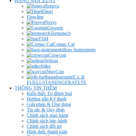
HÃNG SẢN XUẤT
Seneca
Dinel
Flowline
Pixsys
Georgin
Termotech
TSM
Comac Cal
Bass Instruments
Crowcon
Seitron
Stiko
WayCon
E.L.B
FUELLSTANDSGERATETE
THÔNG TIN THÊM
Kiến thức Tự đông hoá
Hướng dẫn Kỹ thuật
Giải pháp & Ứng dụng
Tin tức & Quy định
Chính sách giao hàng
Chính sách bảo hành
Chính sách đổi trả
Hình thức thanh toán