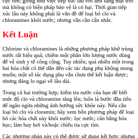
cực tím; giống như việc tiếp xúc lâu với ánh sáng mặt trời
mà không có biện pháp bảo vệ là có hại. Thời gian tiếp
xúc lâu này không phải là vấn đề để loại bỏ clo và
chloramines khỏi nước; nhưng vẫn cần cân nhắc.
Kết Luận
Chlorine và chloramines là những phương pháp khử trùng
nước rất hiệu quả; chiếm một phần lớn lượng nước dùng
để vệ sinh y tế công cộng. Tuy nhiên; quá nhiều một trong
hai hóa chất có thể dẫn đến các tác dụng phụ không mong
muốn; một số tác dụng phụ vẫn chưa thể kết luận được;
nhưng đáng lo ngại về lâu dài.
Trong cả hai trường hợp; kiểm tra nước của bạn để biết
mức độ clo và chloramine tăng lên; luôn là bước đầu tiên
để ngăn ngừa những ảnh hưởng sức khỏe này. Nếu cần
loại bỏ clo và cloramin; hãy xem bốn phương pháp để loại
bỏ các hóa chất này khỏi nước: lọc nước; cân bằng hóa
học; làm bay hơi và/hoặc chiếu tia cực tím.
Các phương pháp này có thể được sử dụng kết hợp; nhưng