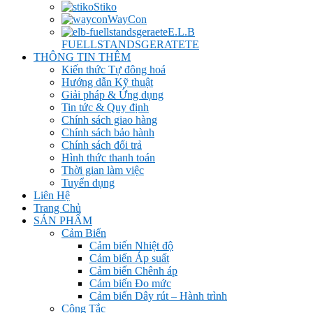
Stiko
WayCon
E.L.B
FUELLSTANDSGERATETE
THÔNG TIN THÊM
Kiến thức Tự đông hoá
Hướng dẫn Kỹ thuật
Giải pháp & Ứng dụng
Tin tức & Quy định
Chính sách giao hàng
Chính sách bảo hành
Chính sách đổi trả
Hình thức thanh toán
Thời gian làm việc
Tuyển dụng
Liên Hệ
Trang Chủ
SẢN PHẨM
Cảm Biến
Cảm biến Nhiệt độ
Cảm biến Áp suất
Cảm biến Chênh áp
Cảm biến Đo mức
Cảm biến Dây rút – Hành trình
Công Tắc