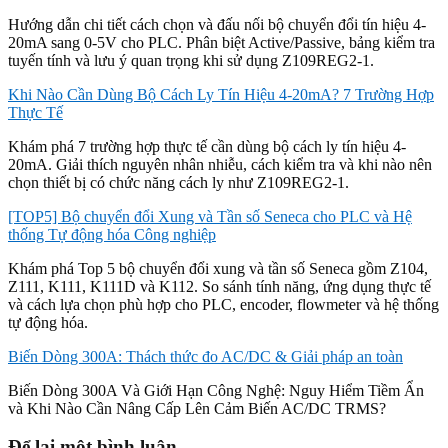
Hướng dẫn chi tiết cách chọn và đấu nối bộ chuyển đổi tín hiệu 4-
20mA sang 0-5V cho PLC. Phân biệt Active/Passive, bảng kiểm tra
tuyến tính và lưu ý quan trọng khi sử dụng Z109REG2-1.
Khi Nào Cần Dùng Bộ Cách Ly Tín Hiệu 4-20mA? 7 Trường Hợp
Thực Tế
Khám phá 7 trường hợp thực tế cần dùng bộ cách ly tín hiệu 4-
20mA. Giải thích nguyên nhân nhiễu, cách kiểm tra và khi nào nên
chọn thiết bị có chức năng cách ly như Z109REG2-1.
[TOP5] Bộ chuyển đổi Xung và Tần số Seneca cho PLC và Hệ
thống Tự động hóa Công nghiệp
Khám phá Top 5 bộ chuyển đổi xung và tần số Seneca gồm Z104,
Z111, K111, K111D và K112. So sánh tính năng, ứng dụng thực tế
và cách lựa chọn phù hợp cho PLC, encoder, flowmeter và hệ thống
tự động hóa.
Biến Dòng 300A: Thách thức đo AC/DC & Giải pháp an toàn
Biến Dòng 300A Và Giới Hạn Công Nghệ: Nguy Hiểm Tiềm Ẩn
và Khi Nào Cần Nâng Cấp Lên Cảm Biến AC/DC TRMS?
Để lại một bình luận