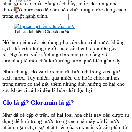
Tìm
nhau giữa các nhà. Bằng cách này, mức clo trong nhà
kiếm:
thường ở mức cao để đảm bảo khử trùng nước đúng cách
trong suốt hành trình.
Tìm
kiếm:
Tại sao lại thêm Clo vào nước
Nó làm giảm các tác dụng phụ của chu trình nước không
sạch đối với những người mắc các bệnh do nước gây
ra. Ngoài ra, việc sử dụng cloramin (clo cộng với
amoniac) là một chất khử trùng nước phổ biến gần đây.
Nhìn chung, clo và cloramin rất hữu ích trong việc giữ
sạch nước. Tuy nhiên, quá nhiều clo hoặc chloramines
trong nước có thể gây thêm những ảnh hưởng có hại cho
sức khỏe vì cả hai đều là hóa chất độc hại.
Clo là gì? Cloramin là gì?
Như đã đề cập ở trên, cả hai loại hóa chất này đều được sử
dụng để khử trùng nước trong các nhà máy xử lý nước
nhằm ngăn chặn sự phát triển của vi khuẩn và các phần tử