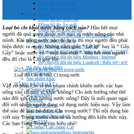
Công tắc Chênh áp
Công tắc Dòng chảy
Đồng Hồ Đo
Đồng hồ đo Nhiệt độ
Đồng hồ đo Áp suất
Loại bỏ clo khỏi nước bằng cách nào?
Hầu hết mọi
Đồng hồ đo Lưu lượng
người đã quá quen thuộc với mùi vị nước uống cảu nhà
Đồng hồ đo Công suất – đo Dòng điện
mình. Khi uống nước nào đó lạ lạ thì mọi người đều phát
Bộ Chuyển Đổi Tín Hiệu
hiện được ra ngay. Những cảm giác “ Lờ lợ” hay là “ Gây
Bộ chuyển đổi tín hiệu Nhiệt độ
Bộ chuyển đổi tín hiệu Analog 4-20mA | 0-10V
Gây” hoặc nước có “ mùi hoá chất ” hầu hết mọi người
Bộ chuyển đổi tín hiệu Modbus | Internet
đều đổ cho là Clo gây lên.
Bộ chuyển đổi tín hiệu Loadcell | Biến trở | mV
Bộ điều khiển PID
Bộ chống sét
Loại Bỏ Clo & Nh2 Cl trong nước
Sản phẩm khác
HÃNG SẢN XUẤT
Vậy có phải Clo là thủ phạm chính khiến nước các bạn
Seneca
uống vào có mùi vị khác không? Clo ảnh hưởng như thế
Dinel
nào đối với chất lượng nước uống? Đây là mối quan ngại
Flowline
đối với nhiều người đang sử dụng nước hiện nay. Vậy làm
Pixsys
thế nào để loại bỏ được Clo trong nước? Thì nội dung bài
Georgin
Termotech
viết này Trọng muốn chia sẻ và hướng đến kiến thức này.
TSM
Các bạn cùng Trọng tìm hiểu nhé!
Comac Cal
Bass Instruments