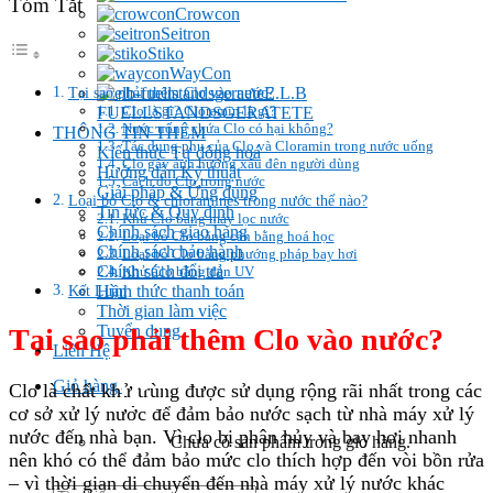
Tóm Tắt
Crowcon
Seitron
Stiko
WayCon
E.L.B
Tại sao phải thêm Clo vào nước?
Clo là gì? Cloramin là gì?
FUELLSTANDSGERATETE
Nước uống chứa Clo có hại không?
THÔNG TIN THÊM
Tác dụng phụ của Clo và Cloramin trong nước uống
Kiến thức Tự đông hoá
Clo gây ảnh hướng xấu đên người dùng
Hướng dẫn Kỹ thuật
Cách đo Clo trong nước
Giải pháp & Ứng dụng
Loại bỏ Clo & chloramines trong nước thế nào?
Tin tức & Quy định
Khử Clo bàng máy lọc nước
Chính sách giao hàng
Loại bỏ Clo bằng cân bằng hoá học
Chính sách bảo hành
Loại bỏ Clo bằng phướng pháp bay hơi
Chính sách đổi trả
Khử Clo bằng đèn UV
Hình thức thanh toán
Kết Luận
Thời gian làm việc
Tuyển dụng
Tại sao phải thêm Clo vào nước?
Liên Hệ
0
Giỏ hàng
Clo là chất khử trùng được sử dụng rộng rãi nhất trong các
cơ sở xử lý nước để đảm bảo nước sạch từ nhà máy xử lý
nước đến nhà bạn. Vì clo bị phân hủy và bay hơi nhanh
Chưa có sản phẩm trong giỏ hàng.
nên khó có thể đảm bảo mức clo thích hợp đến vòi bồn rửa
– vì thời gian di chuyển đến nhà máy xử lý nước khác