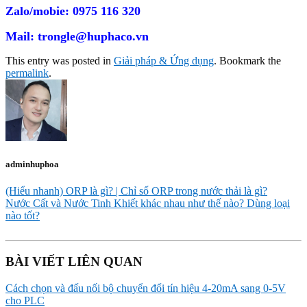
Zalo/mobie: 0975 116 320
Mail: trongle@huphaco.vn
This entry was posted in
Giải pháp & Ứng dụng
. Bookmark the
permalink
.
adminhuphoa
(Hiểu nhanh) ORP là gì? | Chỉ số ORP trong nước thải là gì?
Nước Cất và Nước Tinh Khiết khác nhau như thế nào? Dùng loại
nào tốt?
BÀI VIẾT LIÊN QUAN
Cách chọn và đấu nối bộ chuyển đổi tín hiệu 4-20mA sang 0-5V
cho PLC