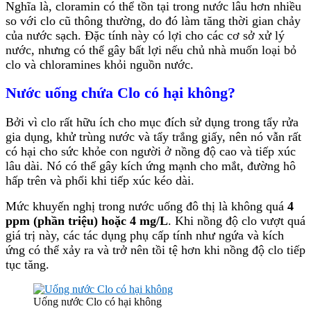
Nghĩa là, cloramin có thể tồn tại trong nước lâu hơn nhiều
so với clo cũ thông thường, do đó làm tăng thời gian chảy
của nước sạch. Đặc tính này có lợi cho các cơ sở xử lý
nước, nhưng có thể gây bất lợi nếu chủ nhà muốn loại bỏ
clo và chloramines khỏi nguồn nước.
Nước uống chứa Clo có hại không?
Bởi vì clo rất hữu ích cho mục đích sử dụng trong tẩy rửa
gia dụng, khử trùng nước và tẩy trắng giấy, nên nó vẫn rất
có hại cho sức khỏe con người ở nồng độ cao và tiếp xúc
lâu dài. Nó có thể gây kích ứng mạnh cho mắt, đường hô
hấp trên và phổi khi tiếp xúc kéo dài.
Mức khuyến nghị trong nước uống đô thị là không quá
4
ppm (phần triệu) hoặc 4 mg/L
. Khi nồng độ clo vượt quá
giá trị này, các tác dụng phụ cấp tính như ngứa và kích
ứng có thể xảy ra và trở nên tồi tệ hơn khi nồng độ clo tiếp
tục tăng.
Uống nước Clo có hại không