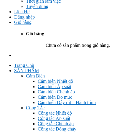
Thời gian làm việc
Tuyển dụng
Liên Hệ
Đăng nhập
Giỏ hàng
Giỏ hàng
Chưa có sản phẩm trong giỏ hàng.
Trang Chủ
SẢN PHẨM
Cảm Biến
Cảm biến Nhiệt độ
Cảm biến Áp suất
Cảm biến Chênh áp
Cảm biến Đo mức
Cảm biến Dây rút – Hành trình
Công Tắc
Công tắc Nhiệt độ
Công tắc Áp suất
Công tắc Chênh áp
Công tắc Dòng chảy