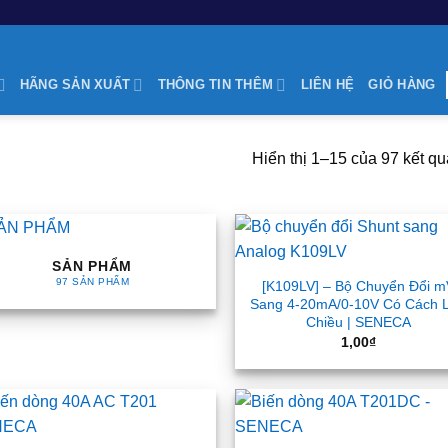
HÃNG SẢN XUẤT
THÔNG TIN THÊM
LIÊN HỆ
GIỎ HÀNG
Hiển thị 1–15 của 97 kết qu
SẢN PHẨM
97 SẢN PHẨM
[K109LV] – Bộ Chuyển Đổi 
Sang 4-20mA/0-10V Có Cách L
Chiều | SENECA
1,00
₫