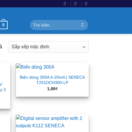
Tìm
0
kiếm:
ả
Biến dòng 300A 4-20mA | SENECA
T201DCH300-LP
mV
1,00
₫
y 3