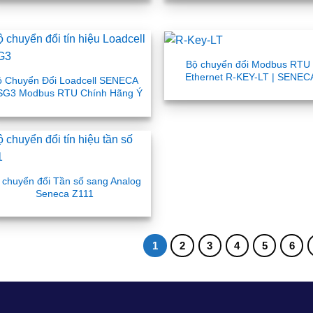
Bộ chuyển đổi Modbus RTU 
Ethernet R-KEY-LT | SENEC
ộ Chuyển Đổi Loadcell SENECA
SG3 Modbus RTU Chính Hãng Ý
 chuyển đổi Tần số sang Analog
Seneca Z111
1
2
3
4
5
6