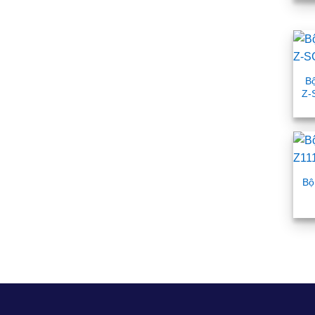
B
Z-
Bộ