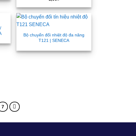
/
A
Bộ chuyển đổi nhiệt độ đa năng
T121 | SENECA
7