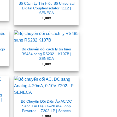
Bộ Cách Ly Tín Hiệu Số Universal
Digital Coupler/Isolator K112 |
SENECA
1,00
₫
 ngõ
Bộ chuyển đổi cách ly tín hiệu
RS484 sang RS232 – K107B |
SENECA
1,00
₫
g
 |
Bộ Chuyển Đổi Điện Áp AC/DC
Sang Tín Hiệu 4–20 mA Loop
Powered – Z202-LP | Seneca
1,00
₫