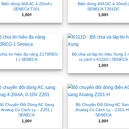
Biến dòng 40A AC 4-20mA |
Biến dòng 40A DC 4-20mA |
SENECA T201
SENECA T201DC
1,00
₫
1,00
₫
chia tín hiệu đa năng Z170REG-
Bộ chia và lặp tín hiệu Xung 2
1 | SENECA
ra cách li K111D | SENECA
1,00
₫
Bộ Chuyển Đổi Dòng AC Sang
Bộ Chuyển Đổi Dòng AC San
Analog Có Cách Ly – Z201 |
Analog Có Cách Ly – Z201-H
SENECA
SENECA
1,00
₫
1,00
₫